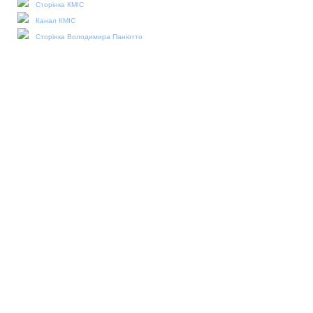
Сторінка КМІС
Канал КМІС
Сторінка Володимира Паніотто