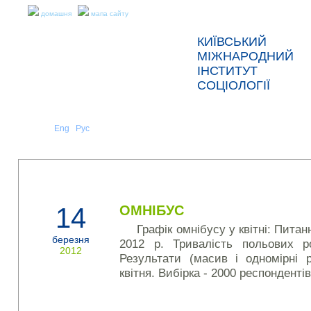
домашня
мапа сайту
КИЇВСЬКИЙ
МІЖНАРОДНИЙ
ІНСТИТУТ
СОЦІОЛОГІЇ
Укр
Eng
Рус
|
|
ПРО НАС
НОВИНИ
НОВИНИ
14
ОМНІБУС
Графік омнібусу у квітні: Пита
березня
2012 р. Тривалість польових ро
2012
Результати (масив і одномірні 
квітня. Вибірка - 2000 респондентів