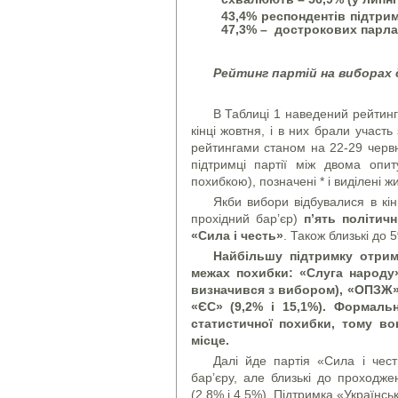
43,4% респондентів підтри
47,3% – дострокових парла
Рейтинг партій на виборах 
В Таблиці 1 наведений рейтинг
кінці жовтня, і в них брали участь
рейтингами станом на 22-29 червня
підтримці партії між двома опи
похибкою), позначені * і виділені ж
Якби вибори відбувалися в кі
прохідний бар’єр)
п’ять політич
«Сила і честь»
. Також близькі до 
Найбільшу підтримку отрима
межах похибки: «Слуга народу»
визначився з вибором), «ОПЗЖ» (
«ЄС» (9,2% і 15,1%).
Формальн
статистичної похибки, тому в
місце.
Далі йде партія «Сила і чес
бар’єру, але близькі до проходже
(2,8% і 4,5%). Підтримка «Українськ