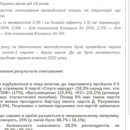
раїни віком від 18 років.
бластях опитування проводилося тільки на території, що
ою.
(з імовірністю 0,95 і за дизайн–ефекту 1,5) не перевищує:
о 50%, 2,9% — для показників близьких до 25%, 2,2% — для
— для показників близьких до 5%.
 року за ідентичною методологією була проведена перша
 липня-1 серпня – друга хвиля. Де це було релевантно,
продовж червня-жовтня 2021 року.
сновні результати опитування:
 відбувалися в кінці жовтня, до парламенту пройшли б 5
у отримали б партії «Слуга народу» (18,3% серед тих, хто
ЗЖ» (17%), «Батьківщина» (15,4%), «ЄС» (15,1%) (різниця
жах статистичної похибки). Понад 5% має також партія
охи менше прохідного бар’єру мають партія Д. Разумкова
(4,5%). Порівняно з липнем підтримка топ-партій змінилася
що справи в країні рухаються в неправильному напрямку.
ворять 15% (у липні було 68,7% і 16,1%);
В. Зеленського схвалюють 28,2% респондентів, не
– 29,3% і 56,1%);