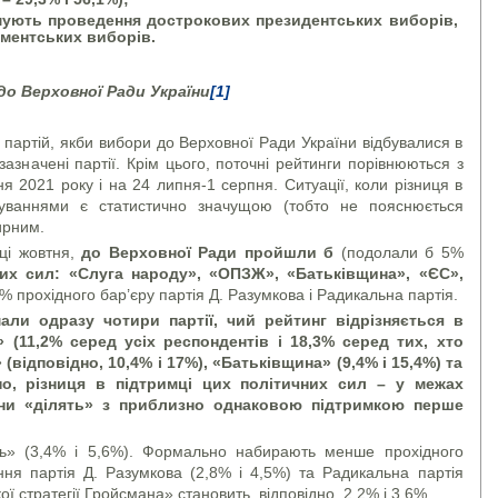
мують проведення дострокових президентських виборів,
ментських виборів.
до Верховної Ради України
[1]
 партій, якби вибори до Верховної Ради України відбувалися в
 зазначені партії. Крім цього, поточні рейтинги порівнюються з
 2021 року і на 24 липня-1 серпня. Ситуації, коли різниця в
туваннями є статистично значущою (тобто не пояснюється
ирним.
нці жовтня,
до Верховної Ради пройшли б
(подолали б 5%
них сил: «Слуга народу», «ОПЗЖ», «Батьківщина», «ЄС»,
5% прохідного бар’єру партія Д. Разумкова і Радикальна партія.
ли одразу чотири партії, чий рейтинг відрізняється в
 (11,2% серед усіх респондентів і 18,3% серед тих, хто
відповідно, 10,4% і 17%), «Батьківщина» (9,4% і 15,4%) та
о, різниця в підтримці цих політичних сил – у межах
они «ділять» з приблизно однаковою підтримкою перше
ть» (3,4% і 5,6%). Формально набирають менше прохідного
ння партія Д. Разумкова (2,8% і 4,5%) та Радикальна партія
ої стратегії Гройсмана» становить, відповідно, 2,2% і 3,6%.