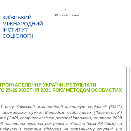
ESC or click to close
КИЇВСЬКИЙ
МІЖНАРОДНИЙ
ІНСТИТУТ
СОЦІОЛОГІЇ
АС
НОВИНИ
ПОСЛУГИ
ДАНІ
КОНТ
ТРОЇ НАСЕЛЕННЯ УКРАЇНИ: РЕЗУЛЬТАТИ
О 25-29 ЖОВТНЯ 2021 РОКУ МЕТОДОМ ОСОБИСТИХ
 року Київський міжнародний інститут соціології (КМІС)
ня громадської думки. Методом особистого (
“face-to-face”
)
та (
CAPI, computer-assisted personal interviews)
опитано 2028
 населених пунктах усіх регіонів України (крім АР Крим) за
ибіркою з квотним відбором на останньому ступені, що