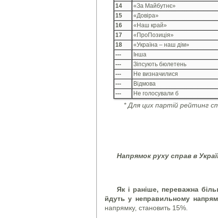
14
«За Майбутнє»
15
«Довіра»
16
«Наш край»
17
«ПроПозиція»
18
«Україна – наш дім»
---
Інша
---
Зіпсують бюлетень
---
Не визначилися
---
Відмова
---
Не голосували б
* Для цих
партій рейтинг ст
Напрямок руху справ в Украї
Як і раніше, переважна біль
йдуть у неправильному напря
напрямку, становить 15%.