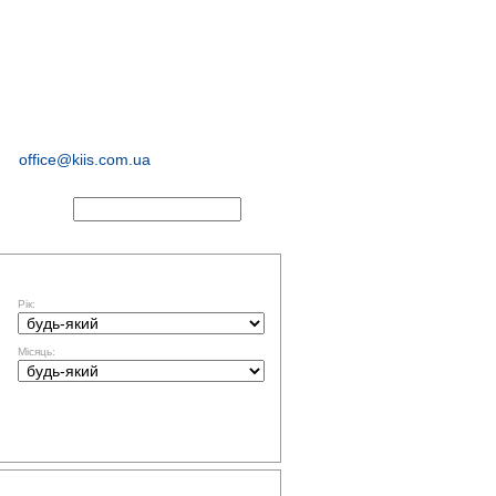
соціологічні та
маркетингові
дослідження
office@kiis.com.ua
АКТИ
ФІЛЬТР ЗА ДАТОЮ
Рік:
Місяць:
ТЕМАТИКА