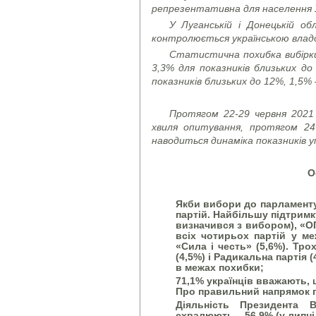
репрезентативна для населення Ук
У Луганській і Донецькій о
контролюється українською влад
Статистична похибка вибірки 
3,3% для показників близьких д
показників близьких до 12%, 1,5% 
Протягом 22-29 червня 2021
хвиля опитування, протягом 24
наводиться динаміка показників у
О
Якби вибори до парламенту
партій. Найбільшу підтримк
визначився з вибором), «ОП
всіх чотирьох партій у ме
«Сила і честь» (5,6%). Тр
(4,5%) і Радикальна партія 
в межах похибки;
71,1% українців вважають, 
Про правильний напрямок го
Діяльність Президента 
схвалюють – 56,9% (у липні 