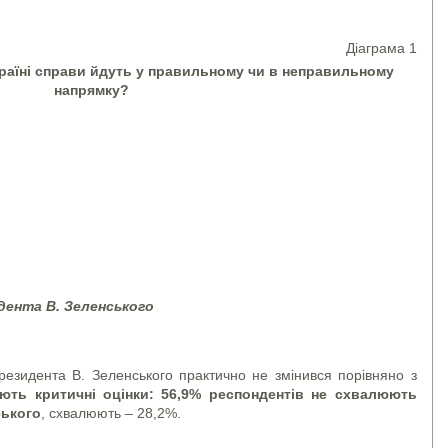
Діаграма 1
країні справи йдуть у правильному чи в неправильному
напрямку?
дента В. Зеленського
резидента В. Зеленського практично не змінився порівняно з
ють критичні оцінки: 56,9% респондентів не схвалюють
ського
, схвалюють – 28,2%.