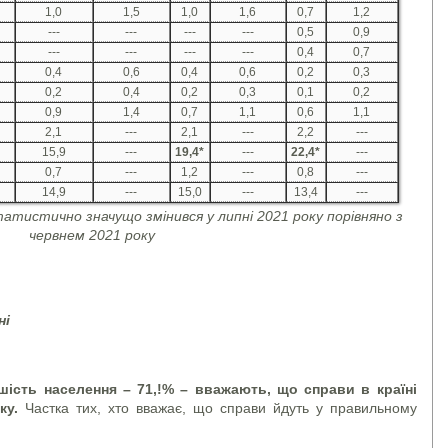
1,0
1,5
1,0
1,6
0,7
1,2
---
---
---
---
0,5
0,9
---
---
---
---
0,4
0,7
0,4
0,6
0,4
0,6
0,2
0,3
0,2
0,4
0,2
0,3
0,1
0,2
0,9
1,4
0,7
1,1
0,6
1,1
2,1
---
2,1
---
2,2
---
15,9
---
19,4
*
---
22,4
*
---
0,7
---
1,2
---
0,8
---
14,9
---
15,0
---
13,4
---
атистично значущо змінився у липні 2021 року порівняно з
червнем 2021 року
ні
шість населення – 71,!% – вважають, що справи в країні
мку.
Частка тих, хто вважає, що справи йдуть у правильному