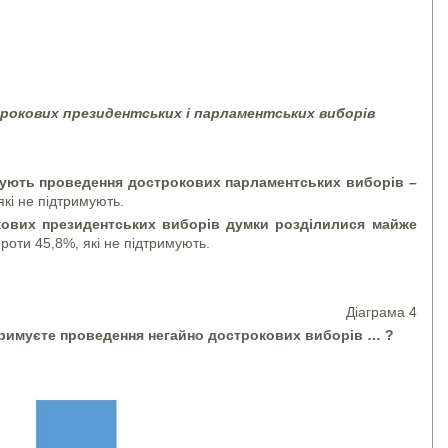
рокових президентських і парламентських виборів
мують проведення дострокових парламентських виборів –
кі не підтримують.
кових президентських виборів думки розділилися майже
проти 45,8%, які не підтримують.
Діаграма 4
тримуєте проведення негайно дострокових виборів … ?