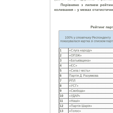
Порівняно з липнем рейтинг
коливання – у межах статистичн
Рейтинг пар
100% у
стовпчику
Респонденту
показувалася картка зі списком парт
1
«Слуга народу»
2
«ОПЗЖ»
3
«Батьківщина»
4
«ЄС»
5
«Сила і честь»
6
Партія Д. Разумкова
7
РПЛ
8
«УСГ»
9
«Свобода»
10
«УДАР»
11
«Наші»
12
«Партія Шарія»
13
«Голос»