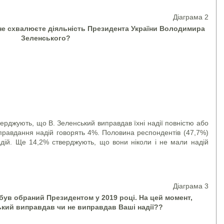
Діаграма 2
 не схвалюєте діяльність Президента України Володимира
Зеленського?
ють, що В. Зеленський виправдав їхні надії повністю або
иправдання надій говорять 4%. Половина респондентів (47,7%)
адій. Ще 14,2% стверджують, що вони ніколи і не мали надій
Діаграма 3
ув обраний Президентом у 2019 році. На цей момент,
кий виправдав чи не виправдав Ваші надії??