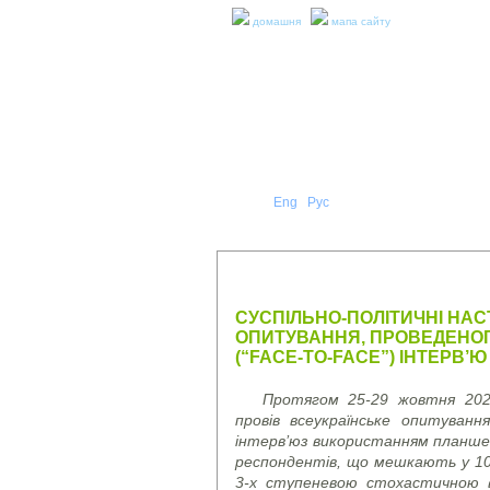
домашня
мапа сайту
Укр
Eng
Рус
|
|
ПРО Н
ПРЕС-РЕЛІЗИ ТА ЗВІТИ
СУСПІЛЬНО-ПОЛІТИЧНІ НАС
ОПИТУВАННЯ, ПРОВЕДЕНОГ
(“FACE-TO-FACE”) ІНТЕРВ’Ю
Протягом 25-29 жовтня 2021
провів всеукраїнське опитуван
інтерв’ю
з використанням планше
респондентів, що мешкають у 103
3-х ступеневою стохастичною в