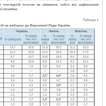
 топ-партій істотно не змінився, тобто всі зафіксовані
ої похибки.
Таблиця 1
тій на виборах до Верховної Ради України
Червень
Липень
Жовтень
% серед
%
% серед
%
% серед
ій
% серед усіх
тих, хто
серед
тих, хто
серед
тих, хто
визначився
усіх
визначився
усіх
визначився
13,7
20,6
12,6
20,2
11,2
18,3
11,2
16,9
11,4
18,3
10,4
17,0
9,7
14,7
10,0
16,0
9,4
15,4
9,9
15,0
8,9
14,2
9,2
15,1
4,6
7,0
3,9
6,3
3,4
5,6
---
---
---
---
2,8
4,5
3,8
5,7
2,5
*
4,0
*
2,8
4,5
3,4
5,1
3,0
4,7
2,2
3,6
1,5
2,2
2,2
3,6
*
1,7
2,7
1,0
1,6
1,8
2,8
1,6
2,6
1,1
1,7
1,1
1,8
1,4
2,3
2,5
3,7
1,4
*
2,3
*
1,3
2,2
1,3
1,9
1,3
2,1
1,0
1,7