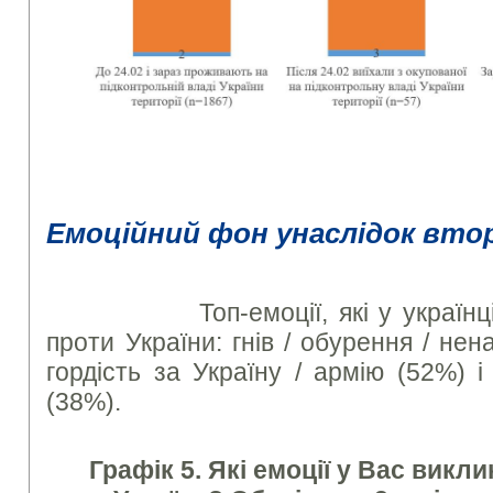
Емоційний фон унаслідок втор
Топ-емоції, які у українців в
проти України: гнів / обурення / нен
гордість за Україну / армію (52%) і
(38%).
Графік 5. Які емоції у Вас викли