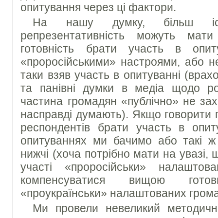
опитування через ці фактори.
На нашу думку, більш іс
репрезентативність можуть мат
готовність брати участь в опи
«проросійськими» настроями, або не
таки взяв участь в опитуванні (вра
та панівні думки в медіа щодо рос
частина громадян «публічно» не зах
насправді думають). Якщо говорити 
респондентів брати участь в опиту
опитуваннях ми бачимо або такі ж
нижчі (хоча потрібно мати на увазі, 
участі «проросійськи» налашто
компенсуватися вищою гото
«проукраїнськи» налаштованих грома
Ми провели невеликий методичн