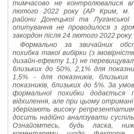
тимчасово не контролювалися в
лютого 2022 року (АР Крим, м. 
райони Донецької та Луганської
опитування не проводилося з гром
закордон після 24 лютого 2022 року.
Формально за звичайних обс
похибка такої вибірки (з імовірніст
дизайн-ефекту 1,1) не перевищувала
близьких до 50%, 2,1% для показни
1,5% - для показників, близьких
показників, близьких до 5%. За умов
формальної похибки додається 
відхилення, але при цьому отриман
зберігають високу репрезентатив
досить надійно аналізувати суспіль
Ознайомтесь, будь ласка, ни
коментарями щодо факторів,