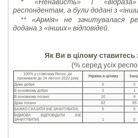
* «Ненависть» і «відраза»
респондентам, а були додані з «інши
** «Армія» не зачитувалася р
додана з «інших» відповідей.
Як Ви в цілому ставитесь 
(% серед усіх респо
100% у стовпчику Регіон: де
Україна в цілому
Захі
проживали до 24 лютого 2022 року
Дуже добре
0
0
В основному добре
2
1
В основному погано
10
9
Дуже погано
82
85
ВАЖКО СКАЗАТИ (НЕ ЗАЧИТУВАТИ)
6
5
ВІДМОВА ВІДПОВІДАТИ (НЕ
ЗАЧИТУВАТИ)
1
0