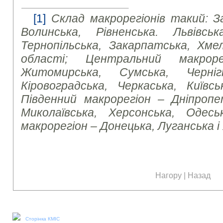
[1]
Склад макрорегіонів такий: З
Волинська, Рівненська. Львівська
Тернопільська, Закарпатська, Хмел
області; Центральний макроре
Житомирська, Сумська, Чернігі
Кіровоградська, Черкаська, Київсь
Південний макрорегіон – Дніпропет
Миколаївська, Херсонська, Одесь
макрорегіон – Донецька, Луганська і
Нагору
|
Назад
Наші соціальні медіа:
Сторінка КМІС