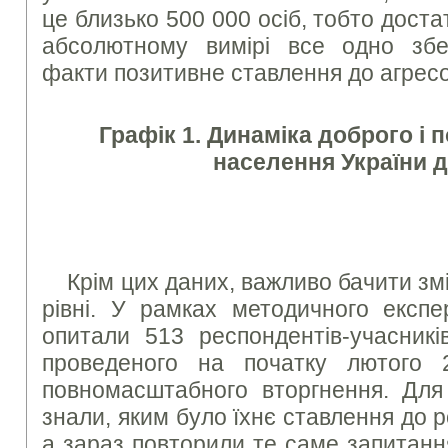
це близько 500 000 осіб, тобто достат
абсолютному вимірі все одно збе
факти позитивне ставлення до агрес
Графік 1. Динаміка доброго і 
населення України д
Крім цих даних, важливо бачити зм
рівні. У рамках методичного експ
опитали 513 респондентів-учасникі
проведеного на початку лютого 
повномасштабного вторгнення. Для
знали, яким було їхнє ставлення до р
а зараз повторили те саме запитанн