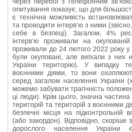
через перебої з телефонним зв’язк
опитування показує, що для більшост
є технічна можливість встановлюва
та проводити інтерв’ю з ними (звісно
себе в безпеці). Загалом, 4% ре
інтерв’ю проживали на окуповані
проживали до 24 лютого 2022 року у 
були окуповані, але виїхали з них 
України територію). У випадку т
воєнними діями, то вони охоплюют
серед загалом населення України (
можемо забувати трагічність положе
ці люди). Крім цього, значна частин
територій та територій з воєнними ді
безпечні місця на підконтрольній в
(або закордон). Відповідно, скоріше 
дорослого населення України 