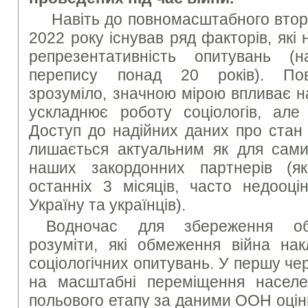
Навіть до повномасштабного вторг
2022 року існував ряд факторів, які
репрезентативність опитувань (на
перепису понад 20 років). Пов
зрозуміло, значною мірою впливає н
ускладнює роботу соціологів, але
Доступ до надійних даних про стан 
лишається актуальним як для самих
наших закордонних партнерів (як
останніх 3 місяців, часто недооці
Україну та українців).
Водночас для збереження об’є
розуміти, які обмеження війна на
соціологічних опитувань. У першу че
на масштабні переміщення населе
польового етапу за даними ООН оцін