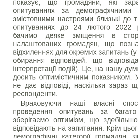
показує, що громадяни, які за
опитуваннях за демографічними 
змістовними настроями близькі до т
опитуваннях до 24 лютого 2022 
бачимо деяке зміщення в сторо
налаштованих громадян, що позн
відхиленнях для окремих запитань (у
обирання відповідей, що відповіда
інтерпретації подій). Це, на нашу дум
досить оптимістичним показником. 
не дає відповіді, наскільки зараз щ
респонденти.
Враховуючи наші власні спос
проведення опитувань за багато
зберігаємо оптимізм, що здебільш
відповідають на запитання. Крім цьо
демографічні категорії громадян, я