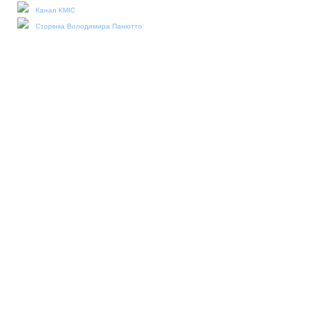
Канал КМІС
Сторінка Володимира Паніотто