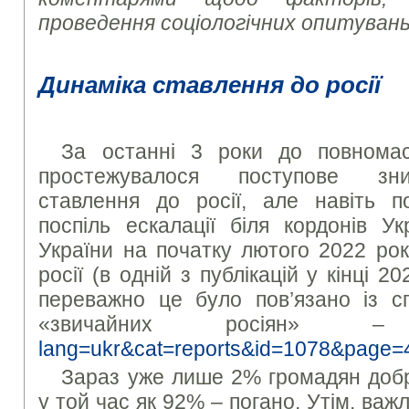
проведення соціологічних опитувань
Динаміка ставлення до росії
За останні 3 роки до повномас
простежувалося поступове зни
ставлення до росії, але навіть по
поспіль ескалації біля кордонів У
України на початку лютого 2022 ро
росії (в одній з публікацій у кінці 
переважно це було пов’язано із сп
«звичайних росіян
lang=ukr&cat=reports&id=1078&page=
Зараз уже лише 2% громадян добре
у той час як 92% – погано. Утім, важ