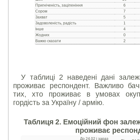
Пригніченість, заціпеніння
6
Сором
7
Захват
5
Задоволеність, радість
1
Інше
4
Жодних
0
Важко сказати
2
У таблиці 2 наведені дані залеж
проживає респондент. Важливо бач
тих, хто проживає в умовах окуп
гордість за Україну / армію.
Таблиця 2. Емоційний фон залежн
проживає респон
До 24.02 і зараз