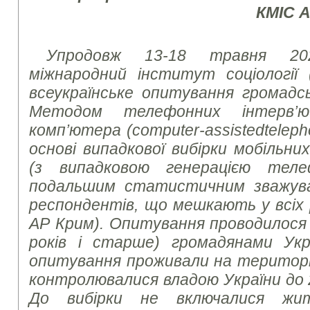
КМІС 
Упродовж 13-18 травня 20
міжнародний інститут соціології 
всеукраїнське опитування громадсь
Методом телефонних інтерв’
комп’ютера (
computer
-
assisted
telep
основі випадкової вибірки мобільн
(з випадковою генерацією тел
подальшим статистичним зважув
респондентів, що мешкають у всіх р
АР Крим). Опитування проводилося з
років і старше) громадянами Укр
опитування проживали на території 
контролювалися владою України до 
До вибірки не включалися жит