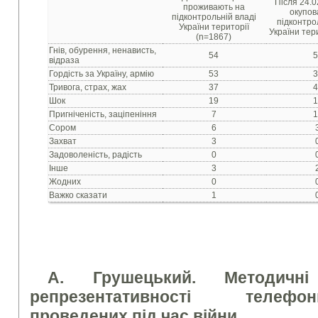
Після 24.0
проживають на
окупов
підконтрольній владі
підконтро
України території
України тери
(n=1867)
Гнів, обурення, ненависть,
54
5
відраза
Гордість за Україну, армію
53
3
Тривога, страх, жах
37
4
Шок
19
1
Пригніченість, заціпеніння
7
1
Сором
6
Захват
3
Задоволеність, радість
0
Інше
3
Жодних
0
Важко сказати
1
А. Грушецький. Методичн
репрезентативності телеф
проведених під час війни.