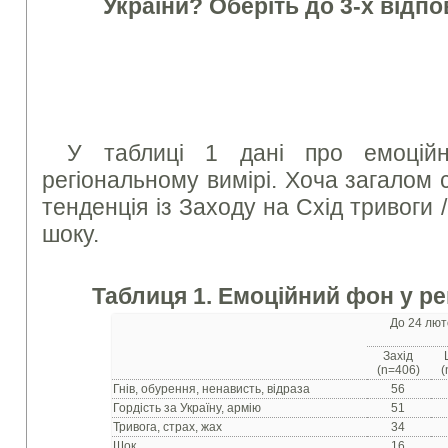
України? Оберіть до 3-х відпов
У таблиці 1 дані про емоцій
регіональному вимірі. Хоча загалом с
тенденція із Заходу на Схід тривоги /
шоку.
Таблиця 1. Емоційний фон у ре
До 24 лют
Захід
(n=406)
(
Гнів, обурення, ненависть, відраза
56
Гордість за Україну, армію
51
Тривога, страх, жах
34
Шок
16