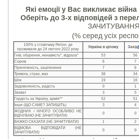
Які емоції у Вас викликає війна
Оберіть до 3-х відповідей з пере
ЗАЧИТУВАНН
(% серед усіх респо
100% у стовпчику Регіон: де
Україна в цілому
Захід
проживали до 24 лютого 2022 року
Гнів, обурення, ненависть*, відраза*
53
56
Сором
6
7
Пригніченість, заціпеніння
7
6
Тривога, страх, жах
38
34
Шок
19
16
Задоволеність, радість
0
1
Захват
3
5
Гордість за Україну, армія**
52
51
Інше (ЩО САМЕ? ЗАПИШІТЬ)
3
4
ЖОДНИХ / НІЧОГО ОСОБЛИВО НЕ
0
0
ВІДЧУВАЮ (НЕ ЗАЧИТУВАТИ)
ВАЖКО СКАЗАТИ (НЕ ЗАЧИТУВАТИ)
1
2
ВІДМОВА ВІДПОВІДАТИ (НЕ
0
0
ЗАЧИТУВАТИ)