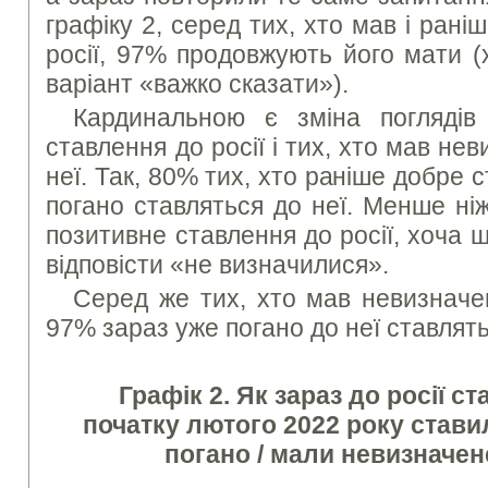
графіку 2, серед тих, хто мав і рані
росії, 97% продовжують його мати 
варіант «важко сказати»).
Кардинальною є зміна поглядів
ставлення до росії і тих, хто мав не
неї. Так, 80% тих, хто раніше добре с
погано ставляться до неї. Менше ні
позитивне ставлення до росії, хоча
відповісти «не визначилися».
Серед же тих, хто мав невизначен
97% зараз уже погано до неї ставлять
Графік 2. Як зараз до росії ст
початку лютого 2022 року ставил
погано / мали невизначен