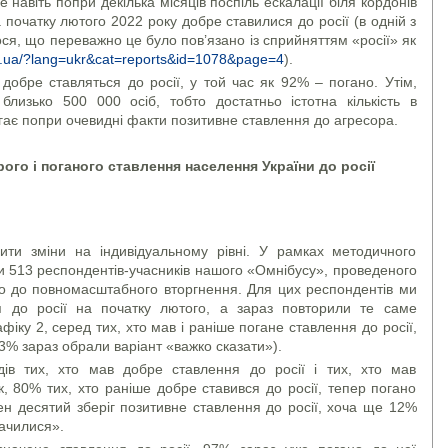
е навіть попри декілька місяців поспіль ескалації біля кордонів
початку лютого 2022 року добре ставилися до росії (в одній з
лося, що переважно це було пов’язано із сприйняттям «росії» як
om.ua/?lang=ukr&cat=reports&id=1078&page=4
).
обре ставляться до росії, у той час як 92% – погано. Утім,
лизько 500 000 осіб, тобто достатньо істотна кількість в
гає попри очевидні факти позитивне ставлення до агресора.
рого і поганого ставлення населення України до росії
ити зміни на індивідуальному рівні. У рамках методичного
 513 респондентів-учасників нашого «Омнібусу», проведеного
то до повномасштабного вторгнення. Для цих респондентів ми
я до росії на початку лютого, а зараз повторили те саме
іку 2, серед тих, хто мав і раніше погане ставлення до росії,
% зараз обрали варіант «важко сказати»).
ів тих, хто мав добре ставлення до росії і тих, хто мав
, 80% тих, хто раніше добре ставився до росії, тепер погано
ен десятий зберіг позитивне ставлення до росії, хоча ще 12%
начилися».