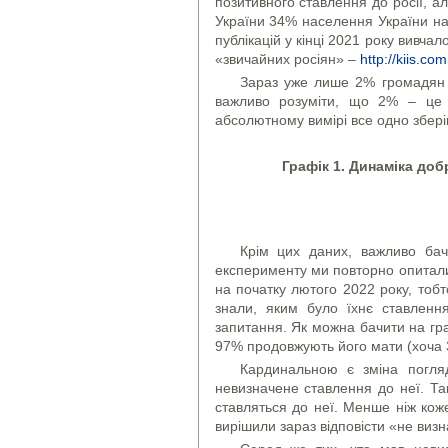
позитивного ставлення до росії, ал
України 34% населення України на 
публікацій у кінці 2021 року вивча
«звичайних росіян» –
http://kiis.c
Зараз уже лише 2% громадян д
важливо розуміти, що 2% – це б
абсолютному вимірі все одно збері
Графік 1. Динаміка доб
Крім цих даних, важливо бач
експерименту ми повторно опитали
на початку лютого 2022 року, тоб
знали, яким було їхнє ставленн
запитання. Як можна бачити на граф
97% продовжують його мати (хоча 3
Кардинальною є зміна погляд
невизначене ставлення до неї. Так
ставляться до неї. Менше ніж кож
вирішили зараз відповісти «не виз