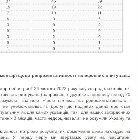
37
45
39
19
19
22
7
10
11
6
3
5
3
0
2
0
0
0
3
2
0
0
0
1
1
0
3
оментарі щодо репрезентативності телефонних опитувань,
оргнення росії 24 лютого 2022 року існував ряд факторів, які
ивність опитувань (наприклад, відсутність перепису понад 20
зрозуміло, значною мірою впливає на репрезентативність і
ле не унеможливлює її. Доступ до надійних даних про стан
ктуальним як для самих українців, так і для наших закордонних
станніх 3 місяців, часто недооцінювали і не розуміли Україну та
тивності потрібно розуміти, які обмеження війна накладає на
увань. У першу чергу ми звертаємо увагу на масштабні