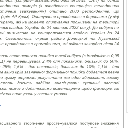
’ютера (
computer
-
assisted
telephone
interviews
, CATI)
на основі
телефонних номерів (з випадковою генерацією телефонних
тичним зважуванням) опитано 2000 респондентів, що
 (крім АР Крим). Опитування проводилося з дорослими (у віці
України, які на момент опитування проживали на території
лися владою України до 24 лютого 2022 року). До вибірки не
які тимчасово не контролювалися владою України до 24
. Севастополь, окремі райони Донецької та Луганської
е проводилося з громадянами, які виїхали закордон після 24
вин статистична похибка такої вибірки (з імовірністю 0,95
,1) не перевищувала 2,4% для показників, близьких до 50%,
о 25%, 1,5% - для показників, близьких до 10%, 1,1% - для
ов війни крім зазначеної формальної похибки додається певне
ри цьому отримані результати все одно зберігають високу
ляють досить надійно аналізувати суспільні настрої
аска, нижче з додатковими коментарями щодо факторів, які
ічних опитувань у воєнних умовах.
асштабного вторгнення простежувалося поступове зниження