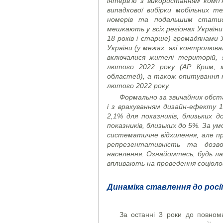
інтерв’ю з використанням комп
випадкової вибірки мобільних 
номерів та подальшим статис
мешкають у всіх регіонах України
18 років і старше) громадянами 
України (у межах, які контролюва
включалися жителі територій, 
лютого 2022 року (АР Крим, м
областей), а також опитування н
лютого 2022 року.
Формально за звичайних обста
і з врахуванням дизайн-ефекту 1
2,1% для показників, близьких д
показників, близьких до 5%. За ум
систематичне відхилення, але п
репрезентативність та дозво
населення. Ознайомтесь, будь л
впливають на проведення соціолог
Динаміка ставлення до росії
За останні 3 роки до повном