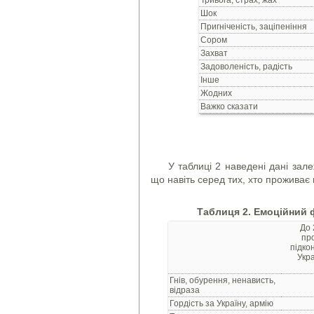
Шок
Пригніченість, заціпеніння
Сором
Захват
Задоволеність, радість
Інше
Жодних
Важко сказати
У таблиці 2 наведені дані зал
що навіть серед тих, хто проживає в
Таблиця 2. Емоційний 
До 
пр
підко
Укра
Гнів, обурення, ненависть,
відраза
Гордість за Україну, армію