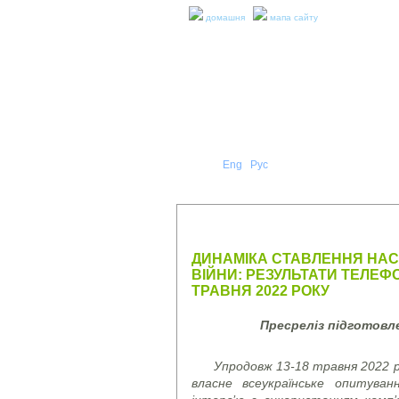
домашня
мапа сайту
Укр
Eng
Рус
|
|
ПРО Н
ПРЕС-РЕЛІЗИ ТА ЗВІТИ
ДИНАМІКА СТАВЛЕННЯ НАСЕ
ВІЙНИ: РЕЗУЛЬТАТИ ТЕЛЕФ
ТРАВНЯ 2022 РОКУ
Пресреліз підготов
Упродовж 13-18 травня 2022 ро
власне всеукраїнське опитува