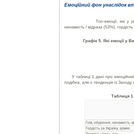
Емоційний фон унаслідок вт
Топ-емоції, які у українців
ненависть / відраза (53%), гордість 
Графік 5. Які емоції у 
У таблиці 1 дані про емоційни
подібна, але є тенденція із Заходу н
Таблиця 1
Гнів, обурення, ненависть, в
Гордість за Україну, армію
Тривога, страх, жах