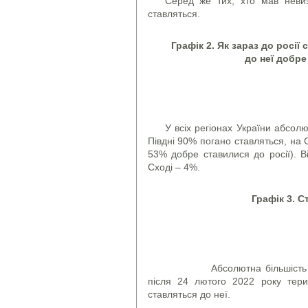
Серед же тих, хто мав невиз
ставляться.
Графік 2. Як зараз до росії
до неї добре
У всіх регіонах України абсолю
Півдні 90% погано ставляться, на С
53% добре ставилися до росії). 
Сході – 4%.
Графік 3. С
Абсолютна більшість грома
після 24 лютого 2022 року тери
ставляться до неї.