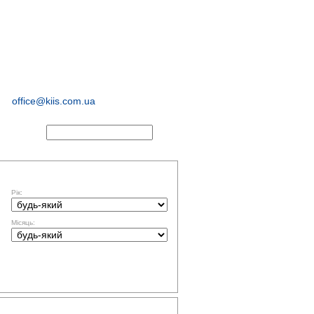
соціологічні та
маркетингові
дослідження
office@kiis.com.ua
АКТИ
ФІЛЬТР ЗА ДАТОЮ
Рік:
Місяць:
ТЕМАТИКА