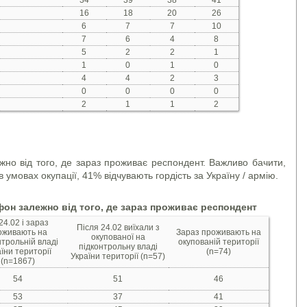
16
18
20
26
6
7
7
10
7
6
4
8
5
2
2
1
1
0
1
0
4
4
2
3
0
0
0
0
2
1
1
2
ежно від того, де зараз проживає респондент. Важливо бачити,
 умовах окупації, 41% відчувають гордість за Україну / армію.
фон залежно від того, де зараз проживає респондент
24.02 і зараз
Після 24.02 виїхали з
оживають на
Зараз проживають на
окупованої на
нтрольній владі
окупованій території
підконтрольну владі
їни території
(n=74)
України території (n=57)
(n=1867)
54
51
46
53
37
41