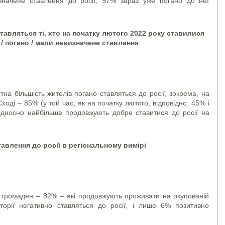
начене ставлення до росії, 97% зараз уже погано до неї
 ставляться ті, хто на початку лютого 2022 року ставилися
 / погано / мали невизначене ставлення
тна більшість жителів погано ставляться до росії, зокрема, на
ході – 85% (у той час, як на початку лютого, відповідно, 45% і
Відносно найбільше продовжують добре ставитися до росії на
тавлення до росії в регіональному вимірі
дян – 82% – які продовжують проживати на окупованій
торії негативно ставляться до росії, і лише 6% позитивно