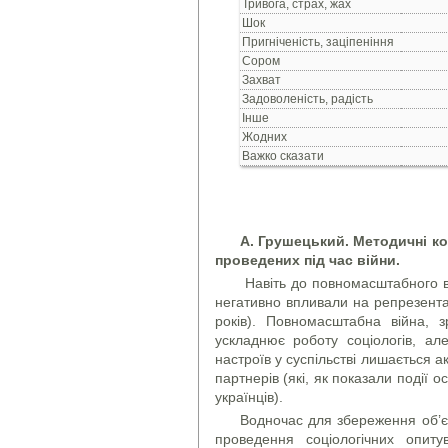
Тривога, страх, жах
Шок
Пригніченість, заціпеніння
Сором
Захват
Задоволеність, радість
Інше
Жодних
Важко сказати
А. Грушецький. Методичні к
проведених під час війни.
Навіть до повномасштабного вт
негативно впливали на репрезентат
років). Повномасштабна війна, 
ускладнює роботу соціологів, а
настроїв у суспільстві лишається а
партнерів (які, як показали події о
українців).
Водночас для збереження об’єк
проведення соціологічних опит