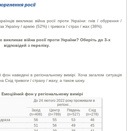
оргнення росії
 викликає війна росії проти України: гнів / обурення /
за Україну / армію (52%) і тривога / страх / жах (38%).
Вас викликає війна росії проти України? Оберіть до 3-х
відповідей з переліку.
й фон наведені в регіональному вимірі. Хоча загалом ситуація
а Схід тривоги / страху / жаху, а також шоку.
. Емоційний фон у регіональному вимірі
До 24 лютого 2022 року проживали в
регіоні...
Захід
Центр
Південь
Схід
(n=406)
(n=789)
(n=527)
(n=278)
ідраза
56
55
53
46
51
56
49
45
34
39
38
41