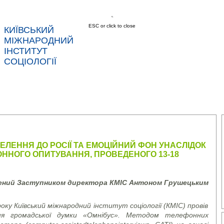
ESC or click to close
КИЇВСЬКИЙ
МІЖНАРОДНИЙ
ІНСТИТУТ
СОЦІОЛОГІЇ
АС
НОВИНИ
ПОСЛУГИ
ДАНІ
КОНТ
ЛЕННЯ ДО РОСІЇ ТА ЕМОЦІЙНИЙ ФОН УНАСЛІДОК
ОННОГО ОПИТУВАННЯ, ПРОВЕДЕНОГО 13-18
лений Заступником директора КМІС Антоном Грушецьким
ку Київський міжнародний інститут соціології (КМІС) провів
ння громадської думки «Омнібус». Методом телефонних