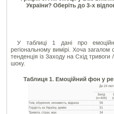
України? Оберіть до 3-х відпов
У таблиці 1 дані про емоцій
регіональному вимірі. Хоча загалом с
тенденція із Заходу на Схід тривоги /
шоку.
Таблиця 1. Емоційний фон у ре
До 24 лют
Захід
(n=406)
(
Гнів, обурення, ненависть, відраза
56
Гордість за Україну, армію
51
Тривога, страх, жах
34