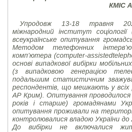
КМІС 
Упродовж 13-18 травня 20
міжнародний інститут соціології 
всеукраїнське опитування громадсь
Методом телефонних інтерв’
комп’ютера (
computer
-
assisted
telep
основі випадкової вибірки мобільн
(з випадковою генерацією тел
подальшим статистичним зважув
респондентів, що мешкають у всіх р
АР Крим). Опитування проводилося з
років і старше) громадянами Укр
опитування проживали на території 
контролювалися владою України до 
До вибірки не включалися жит