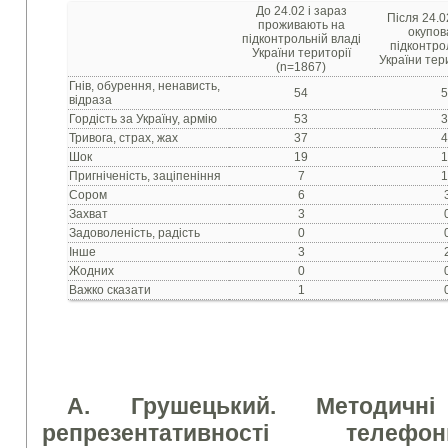
До 24.02 і зараз
Після 24.0
проживають на
окупов
підконтрольній владі
підконтро
України території
України тери
(n=1867)
Гнів, обурення, ненависть,
54
5
відраза
Гордість за Україну, армію
53
3
Тривога, страх, жах
37
4
Шок
19
1
Пригніченість, заціпеніння
7
1
Сором
6
Захват
3
Задоволеність, радість
0
Інше
3
Жодних
0
Важко сказати
1
А. Грушецький. Методичн
репрезентативності телеф