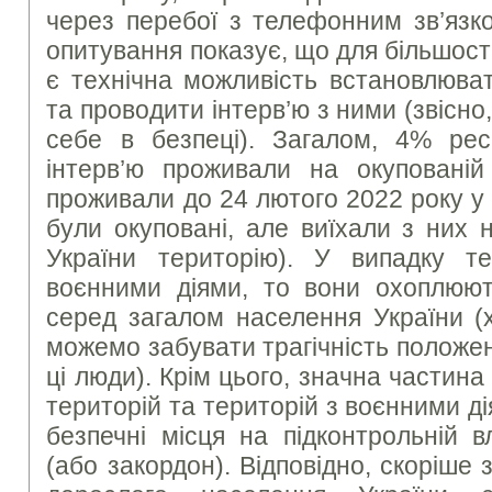
через перебої з телефонним зв’язк
опитування показує, що для більшост
є технічна можливість встановлюва
та проводити інтерв’ю з ними (звісно
себе в безпеці). Загалом, 4% ре
інтерв’ю проживали на окуповані
проживали до 24 лютого 2022 року у 
були окуповані, але виїхали з них 
України територію). У випадку т
воєнними діями, то вони охоплюют
серед загалом населення України (
можемо забувати трагічність положе
ці люди). Крім цього, значна частин
територій та територій з воєнними ді
безпечні місця на підконтрольній в
(або закордон). Відповідно, скоріше 