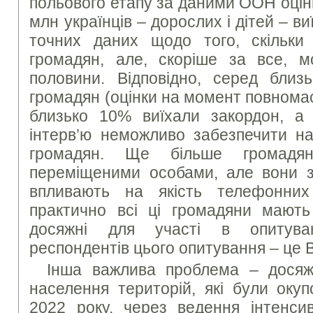
польового етапу за даними ООН оцін
млн українців – дорослих і дітей – в
точних даних щодо того, скільки
громадян, але, скоріше за все, 
половини. Відповідно, серед бли
громадян (оцінки на момент повнома
близько 10% виїхали закордон, а
інтерв’ю неможливо забезпечити на
громадян. Ще більше громадян
переміщеними особами, але вони 
впливають на якість телефонних 
практично всі ці громадяни мають
досяжні для участі в опитува
респондентів цього опитування – це 
Інша важлива проблема – досяж
населення територій, які були окуп
2022 року, через ведення інтенси