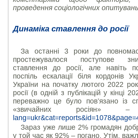
проведення соціологічних опитувань
Динаміка ставлення до росії
За останні 3 роки до повномас
простежувалося поступове зни
ставлення до росії, але навіть по
поспіль ескалації біля кордонів У
України на початку лютого 2022 ро
росії (в одній з публікацій у кінці 
переважно це було пов’язано із сп
«звичайних росіян
lang=ukr&cat=reports&id=1078&page=
Зараз уже лише 2% громадян добре
у той час як 92% – погано. Утім, важ