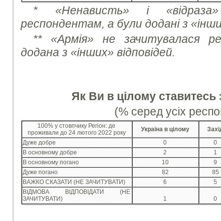
* «Ненависть» і «відраза»
респондентам, а були додані з «інши
** «Армія» не зачитувалася р
додана з «інших» відповідей.
Як Ви в цілому ставитесь 
(% серед усіх респо
100% у стовпчику Регіон: де
Україна в цілому
Захі
проживали до 24 лютого 2022 року
Дуже добре
0
0
В основному добре
2
1
В основному погано
10
9
Дуже погано
82
85
ВАЖКО СКАЗАТИ (НЕ ЗАЧИТУВАТИ)
6
5
ВІДМОВА ВІДПОВІДАТИ (НЕ
ЗАЧИТУВАТИ)
1
0