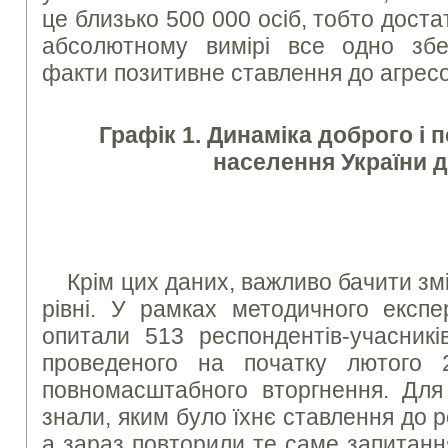
це близько 500 000 осіб, тобто достат
абсолютному вимірі все одно збе
факти позитивне ставлення до агрес
Графік 1. Динаміка доброго і 
населення України д
Крім цих даних, важливо бачити зм
рівні. У рамках методичного експ
опитали 513 респондентів-учасникі
проведеного на початку лютого 
повномасштабного вторгнення. Для
знали, яким було їхнє ставлення до р
а зараз повторили те саме запитанн