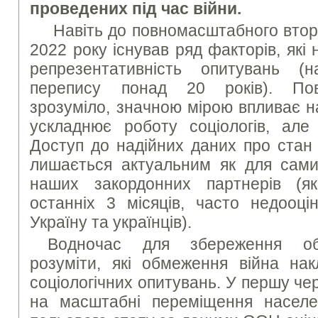
проведених під час війни.
Навіть до повномасштабного вторг
2022 року існував ряд факторів, які
репрезентативність опитувань (на
перепису понад 20 років). Пов
зрозуміло, значною мірою впливає н
ускладнює роботу соціологів, але
Доступ до надійних даних про стан 
лишається актуальним як для самих
наших закордонних партнерів (як
останніх 3 місяців, часто недооці
Україну та українців).
Водночас для збереження об’є
розуміти, які обмеження війна на
соціологічних опитувань. У першу че
на масштабні переміщення населе