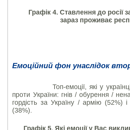
Графік 4. Ставлення до росії з
зараз проживає рес
Емоційний фон унаслідок втор
Топ-емоції, які у українців в
проти України: гнів / обурення / нен
гордість за Україну / армію (52%) і
(38%).
Графік 5. Які емоції у Вас викли