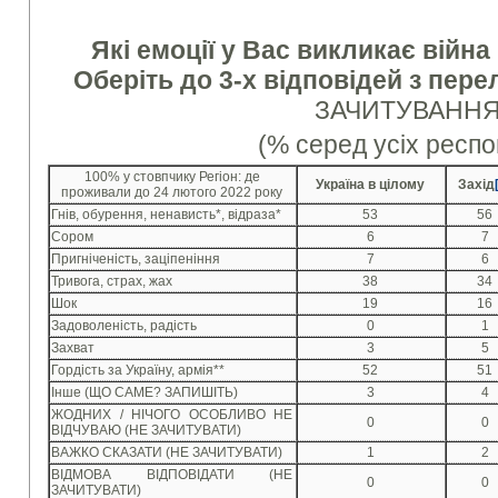
Які емоції у Вас викликає війна
Оберіть до 3-х відповідей з пере
ЗАЧИТУВАНН
(% серед усіх респо
100% у стовпчику Регіон: де
Україна в цілому
Захід
проживали до 24 лютого 2022 року
Гнів, обурення, ненависть*, відраза*
53
56
Сором
6
7
Пригніченість, заціпеніння
7
6
Тривога, страх, жах
38
34
Шок
19
16
Задоволеність, радість
0
1
Захват
3
5
Гордість за Україну, армія**
52
51
Інше (ЩО САМЕ? ЗАПИШІТЬ)
3
4
ЖОДНИХ / НІЧОГО ОСОБЛИВО НЕ
0
0
ВІДЧУВАЮ (НЕ ЗАЧИТУВАТИ)
ВАЖКО СКАЗАТИ (НЕ ЗАЧИТУВАТИ)
1
2
ВІДМОВА ВІДПОВІДАТИ (НЕ
0
0
ЗАЧИТУВАТИ)