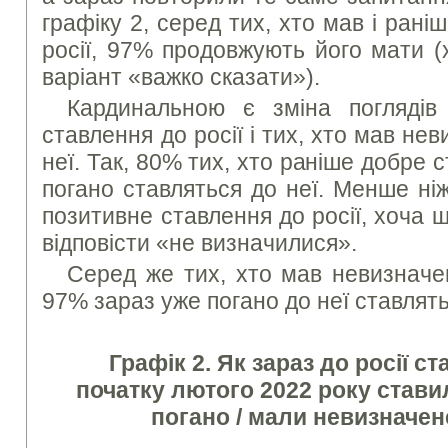
графіку 2, серед тих, хто мав і рані
росії, 97% продовжують його мати 
варіант «важко сказати»).
Кардинальною є зміна поглядів
ставлення до росії і тих, хто мав не
неї. Так, 80% тих, хто раніше добре с
погано ставляться до неї. Менше ні
позитивне ставлення до росії, хоча
відповісти «не визначилися».
Серед же тих, хто мав невизначен
97% зараз уже погано до неї ставлять
Графік 2. Як зараз до росії ст
початку лютого 2022 року ставил
погано / мали невизначен