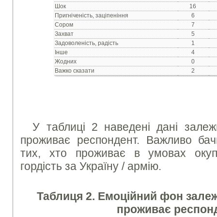
Шок
16
Пригніченість, заціпеніння
6
Сором
7
Захват
5
Задоволеність, радість
1
Інше
4
Жодних
0
Важко сказати
2
У таблиці 2 наведені дані залеж
проживає респондент. Важливо бач
тих, хто проживає в умовах окуп
гордість за Україну / армію.
Таблиця 2. Емоційний фон залежн
проживає респон