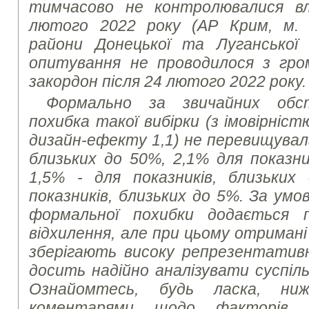
тимчасово не контролювалися в
лютого 2022 року (АР Крим, м. 
райони Донецької та Луганської
опитування не проводилося з гром
закордон після 24 лютого 2022 року.
Формально за звичайних обс
похибка такої вибірки (з імовірніст
дизайн-ефекту 1,1) не перевищувала
близьких до 50%, 2,1% для показни
1,5% - для показників, близьких
показників, близьких до 5%. За умов
формальної похибки додається 
відхилення, але при цьому отриман
зберігають високу репрезентатив
досить надійно аналізувати суспіль
Ознайомтесь, будь ласка, ни
коментарями щодо факторів,