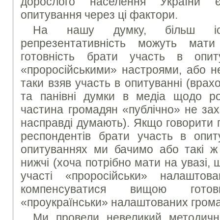
дорослого населення України 
опитування через ці фактори.
На нашу думку, більш іс
репрезентативність можуть мат
готовність брати участь в опи
«проросійськими» настроями, або не
таки взяв участь в опитуванні (вра
та панівні думки в медіа щодо рос
частина громадян «публічно» не зах
насправді думають). Якщо говорити 
респондентів брати участь в опиту
опитуваннях ми бачимо або такі ж
нижчі (хоча потрібно мати на увазі, 
участі «проросійськи» налашто
компенсуватися вищою гото
«проукраїнськи» налаштованих грома
Ми провели невеликий методичн