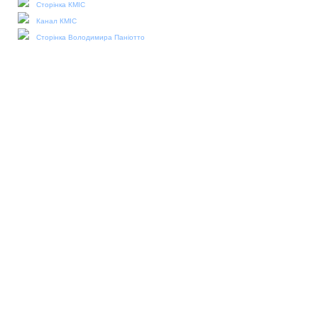
Сторінка КМІС
Канал КМІС
Сторінка Володимира Паніотто