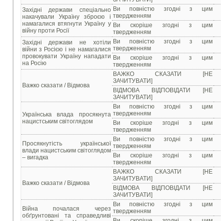
Ви повністю згодні з цим
Західні держави спеціально
твердженням
накачували Україну зброєю і
намагалися втягнути Україну у
Ви скоріше згодні з цим
війну проти Росії
твердженням
Ви повністю згодні з цим
Західні держави не хотіли
твердженням
війни з Росією і не намагалися
провокувати Україну нападати
Ви скоріше згодні з цим
на Росію
твердженням
ВАЖКО СКАЗАТИ [НЕ
ЗАЧИТУВАТИ]
Важко сказати / Відмова
ВІДМОВА ВІДПОВІДАТИ [НЕ
ЗАЧИТУВАТИ]
Ви повністю згодні з цим
твердженням
Українська влада просякнута
нацистським світоглядом
Ви скоріше згодні з цим
твердженням
Ви повністю згодні з цим
Просякнутість української
твердженням
влади нацистським світоглядом
Ви скоріше згодні з цим
– вигадка
твердженням
ВАЖКО СКАЗАТИ [НЕ
ЗАЧИТУВАТИ]
Важко сказати / Відмова
ВІДМОВА ВІДПОВІДАТИ [НЕ
ЗАЧИТУВАТИ]
Ви повністю згодні з цим
Війна почалася через
твердженням
обґрунтовані та справедливі
Ви скоріше згодні з цим