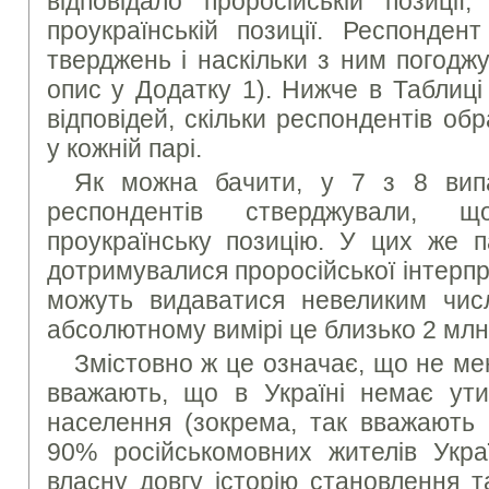
відповідало проросійській позиції
проукраїнській позиції. Респонде
тверджень і наскільки з ним погодж
опис у Додатку 1). Нижче в Таблиці
відповідей, скільки респондентів о
у кожній парі.
Як можна бачити, у 7 з 8 вип
респондентів стверджували, 
проукраїнську позицію. У цих же 
дотримувалися проросійської інтерпре
можуть видаватися невеликим чис
абсолютному вимірі це близько 2 млн
Змістовно ж це означає, що не м
вважають, що в Україні немає утис
населення (зокрема, так вважають 
90% російськомовних жителів Укра
власну довгу історію становлення т