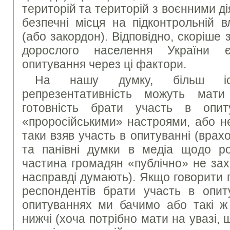
територій та територій з воєнними ді
безпечні місця на підконтрольній в
(або закордон). Відповідно, скоріше 
дорослого населення України 
опитування через ці фактори.
На нашу думку, більш іс
репрезентативність можуть мат
готовність брати участь в опи
«проросійськими» настроями, або не
таки взяв участь в опитуванні (вра
та панівні думки в медіа щодо рос
частина громадян «публічно» не зах
насправді думають). Якщо говорити 
респондентів брати участь в опиту
опитуваннях ми бачимо або такі ж
нижчі (хоча потрібно мати на увазі, 