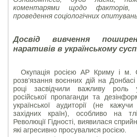
коментарями щодо факторів,
проведення соціологічних опитувань
Досвід вивчення поширен
наративів в українському сусп
Окупація росією АР Криму і м. 
розв’язання воєнних дій на Донбасі
році засвідчили важливу роль
російської пропаганди та дезінфор
української аудиторії (не кажуч
західних країн), особливо на тл
Революції Гідності, виявилася сприй
які агресивно просувалися росією.