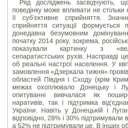
Ряд досліджень засвідчують, 
поведінку може впливати не стільки о
її суб’єктивне сприйняття. Знач
сприйняття ситуації формується 
донедавна безумовним домінуванн
початку 2014 року, зокрема, російськ
показували картинку з «вел
сепаратистських рухів. Насправді ц
об реальні настрої населення. У кв
замовлення «Дзеркала тижня» провів
областей Півдня і Сходу (крім Крим
межах охоплювало Донецьку і Луг
опитуванні вивчалася як пошире
наративів, так і підтримка від’єдна
України. Навіть у Донецькій і Луга
відповідно, 28% і 30% підтримували в
а 52% не підтримували це. В інших о