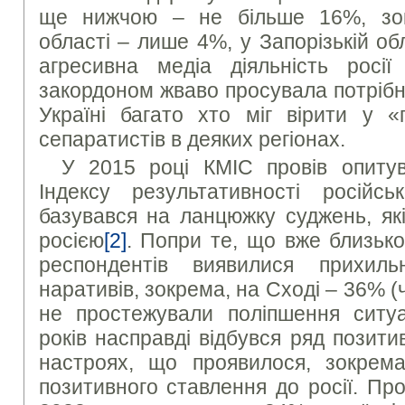
ще нижчою – не більше 16%, зок
області – лише 4%, у Запорізькій об
агресивна медіа діяльність росії
закордоном жваво просувала потрібні 
Україні багато хто міг вірити у «
сепаратистів в деяких регіонах.
У 2015 році КМІС провів опиту
Індексу результативності російсь
базувався на ланцюжку суджень, як
росією
[2]
. Попри те, що вже близьк
респондентів виявилися прихил
наративів, зокрема, на Сході – 36% (
не простежували поліпшення ситуац
років насправді відбувся ряд позити
настроях, що проявилося, зокрема
позитивного ставлення до росії. Пр