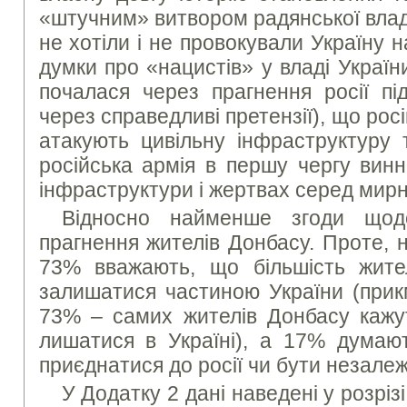
«штучним» витвором радянської влад
не хотіли і не провокували Україну н
думки про «нацистів» у владі Україн
почалася через прагнення росії пі
через справедливі претензії), що рос
атакують цивільну інфраструктуру 
російська армія в першу чергу винн
інфраструктури і жертвах серед мирн
Відносно найменше згоди щод
прагнення жителів Донбасу. Проте, 
73% вважають, що більшість жите
залишатися частиною України (прик
73% – самих жителів Донбасу кажут
лишатися в Україні), а 17% думают
приєднатися до росії чи бути незале
У Додатку 2 дані наведені у розрізі