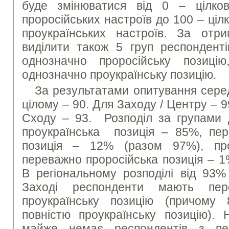
буде змінюватися від 0 – цілков
проросійських настроїв до 100 – ціл
проукраїнських настроїв. За от
виділити також 5 груп респонденті
однозначно проросійську позиц
однозначно проукраїнську позицію.
За результатами опитування серед
цілому – 90. Для Заходу / Центру – 9
Сходу – 93. Розподіл за групами д
проукраїнська позиція – 85%, пер
позиція – 12% (разом 97%), пр
переважно проросійська позиція – 1
В регіональному розподілі від 93
Заході респонденти мають пер
проукраїнську позицію (причом
повністю проукраїнську позицію). 
майже немає респондентів з пе