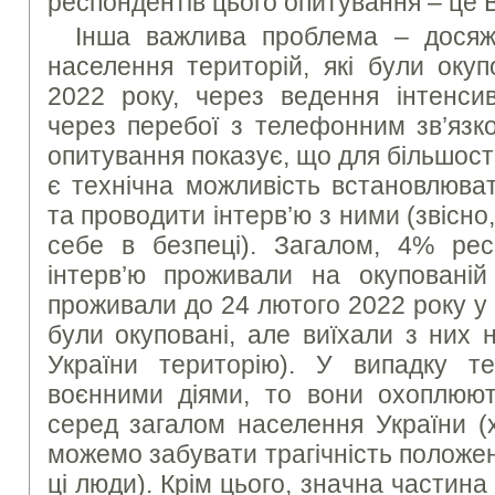
респондентів цього опитування – це 
Інша важлива проблема – досяж
населення територій, які були окуп
2022 року, через ведення інтенси
через перебої з телефонним зв’язк
опитування показує, що для більшост
є технічна можливість встановлюва
та проводити інтерв’ю з ними (звісно
себе в безпеці). Загалом, 4% ре
інтерв’ю проживали на окуповані
проживали до 24 лютого 2022 року у 
були окуповані, але виїхали з них 
України територію). У випадку т
воєнними діями, то вони охоплюют
серед загалом населення України (
можемо забувати трагічність положе
ці люди). Крім цього, значна частин