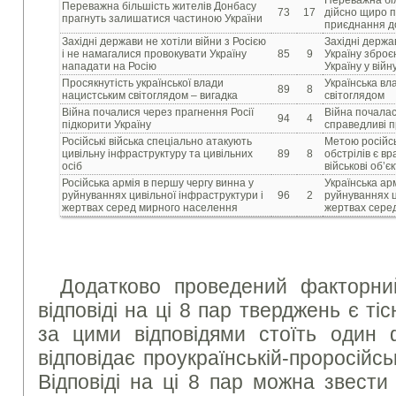
Переважна більшість жителів Донбасу
73
17
дійсно щиро п
прагнуть залишатися частиною України
приєднання до
Західні держави не хотіли війни з Росією
Західні держа
і не намагалися провокувати Україну
85
9
Україну зброє
нападати на Росію
Україну у війн
Просякнутість української влади
Українська вл
89
8
нацистським світоглядом – вигадка
світоглядом
Війна почалися через прагнення Росії
Війна почалас
94
4
підкорити Україну
справедливі пр
Російські війська спеціально атакують
Метою російсь
цивільну інфраструктуру та цивільних
89
8
обстрілів є вр
осіб
військові об’є
Російська армія в першу чергу винна у
Українська ар
руйнуваннях цивільної інфраструктури і
96
2
руйнуваннях ц
жертвах серед мирного населення
жертвах сере
Додатково проведений факторни
відповіді на ці 8 пар тверджень є ті
за цими відповідями стоїть один
відповідає проукраїнській-проросійськ
Відповіді на ці 8 пар можна звести