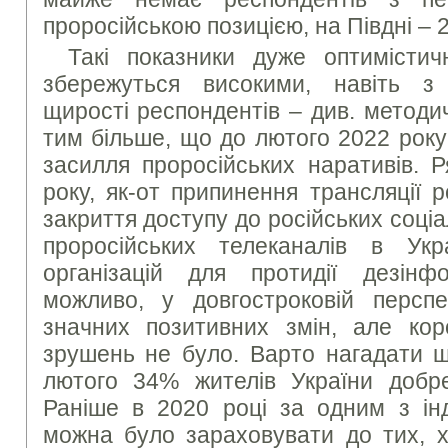
проросійською позицією, на Півдні – 
Такі показники дуже оптимістич
збережуться високими, навіть з
щирості респондентів – див. методи
тим більше, що до лютого 2022 року
засилля проросійських наративів. Р
року, як-от припинення трансляції р
закриття доступу до російських соці
проросійських телеканалів в Укра
організацій для протидії дезінфо
можливо, у довгостроковій персп
значних позитивних змін, але кор
зрушень не було. Варто нагадати щ
лютого 34% жителів України добре
Раніше в 2020 році за одним з ін
можна було зараховувати до тих, х