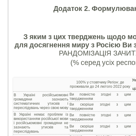
Додаток 2. Формулюван
З яким з цих тверджень щодо м
для досягнення миру з Росією Ви з
РАНДОМІЗАЦІЯ ЗАЧИ
(% серед усіх респо
Ук
100% у стовпчику Регіон: де
проживали до 24 лютого 2022 року
ц
Ви повністю згодні з цим
В Україні російськомовні
твердженням
громадяни зазнають
систематичних утисків і
Ви скоріше згодні з цим
переслідувань через свою мову
твердженням
В Україні немає проблем із
Ви повністю згодні з цим
використанням російської мови
твердженням
і російськомовні громадяни не
Ви скоріше згодні з цим
зазнають утисків та
твердженням
переслідувань