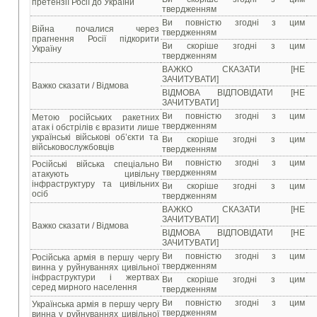
претензії Росії до України
твердженням
Ви повністю згодні з цим
Війна почалися через
твердженням
прагнення Росії підкорити
Ви скоріше згодні з цим
Україну
твердженням
ВАЖКО СКАЗАТИ [НЕ
ЗАЧИТУВАТИ]
Важко сказати / Відмова
ВІДМОВА ВІДПОВІДАТИ [НЕ
ЗАЧИТУВАТИ]
Ви повністю згодні з цим
Метою російських ракетних
твердженням
атак і обстрілів є вразити лише
українські військові об’єкти та
Ви скоріше згодні з цим
військовослужбовців
твердженням
Ви повністю згодні з цим
Російські війська спеціально
твердженням
атакують цивільну
інфраструктуру та цивільних
Ви скоріше згодні з цим
осіб
твердженням
ВАЖКО СКАЗАТИ [НЕ
ЗАЧИТУВАТИ]
Важко сказати / Відмова
ВІДМОВА ВІДПОВІДАТИ [НЕ
ЗАЧИТУВАТИ]
Ви повністю згодні з цим
Російська армія в першу чергу
твердженням
винна у руйнуваннях цивільної
інфраструктури і жертвах
Ви скоріше згодні з цим
серед мирного населення
твердженням
Ви повністю згодні з цим
Українська армія в першу чергу
твердженням
винна у руйнуваннях цивільної