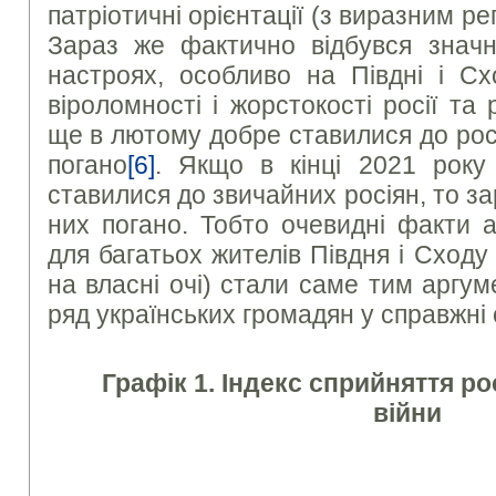
патріотичні орієнтації (з виразним р
Зараз же фактично відбувся значн
настроях, особливо на Півдні і Сх
віроломності і жорстокості росії та 
ще в лютому добре ставилися до рос
погано
[6]
. Якщо в кінці 2021 року
ставилися до звичайних росіян, то з
них погано. Тобто очевидні факти аг
для багатьох жителів Півдня і Сходу
на власні очі) стали саме тим аргу
ряд українських громадян у справжні с
Графік 1. Індекс сприйняття ро
війни