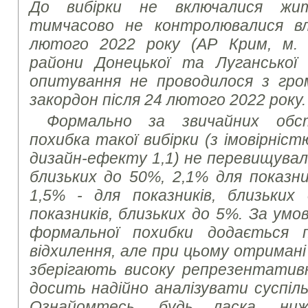
До вибірки не включалися жит
тимчасово не контролювалися в
лютого 2022 року (АР Крим, м. 
райони Донецької та Луганської
опитування не проводилося з гром
закордон після 24 лютого 2022 року.
Формально за звичайних обс
похибка такої вибірки (з імовірніст
дизайн-ефекту 1,1) не перевищувала
близьких до 50%, 2,1% для показни
1,5% - для показників, близьких
показників, близьких до 5%. За умов
формальної похибки додається 
відхилення, але при цьому отриман
зберігають високу репрезентатив
досить надійно аналізувати суспіль
Ознайомтесь, будь ласка, ни