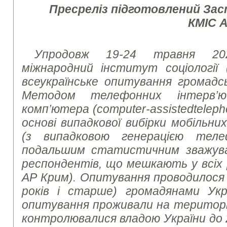
Пресреліз підготовлений За
КМІС 
Упродовж 19-24 травня 20
міжнародний інститут соціології 
всеукраїнське опитування громадсь
Методом телефонних інтерв’
комп’ютера (
computer
-
assisted
telep
основі випадкової вибірки мобільн
(з випадковою генерацією тел
подальшим статистичним зважув
респондентів, що мешкають у всіх р
АР Крим). Опитування проводилося з
років і старше) громадянами Укр
опитування проживали на території 
контролювалися владою України до 