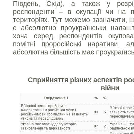
Південь, Схід), а також у розрі
респонденти – в окупації чи на пі
територіях. Тут можемо зазначити, щ
є абсолютно проукраїнськи налашт
хоча серед респондентів окупова
помітні проросійські наративи, 
абсолютна більшість має проукраїнсь
Сприйняття різних аспектів ро
війни
Твердження 1
%
%
В Україні немає проблем із
В Україні рос
використанням російської мови і
93
5
зазнають сист
російськомовні громадяни не зазнають
переслідувань
утисків та переслідувань
Україна має власну довгу історію
Україна – шту
97
2
становлення та державності
радянською вл
Переважна бі