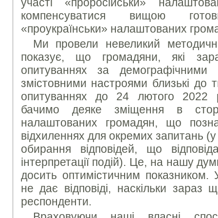
участі «проросійськи» налашто
компенсуватися вищою гото
«проукраїнськи» налаштованих грома
Ми провели невеликий методичн
показує, що громадяни, які за
опитуваннях за демографічними 
змістовними настроями близькі до т
опитуваннях до 24 лютого 2022 
бачимо деяке зміщення в сторо
налаштованих громадян, що позн
відхиленнях для окремих запитань (у
обирання відповідей, що відповіда
інтерпретації подій). Це, на нашу дум
досить оптимістичним показником. 
не дає відповіді, наскільки зараз щ
респонденти.
Враховуючи наші власні спос