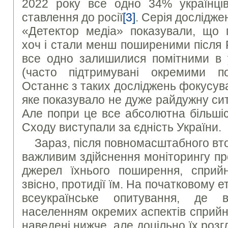
2022 року все одно 34% українців
ставлення до росії
[3]
. Серія дослідж
«Детектор медіа» показували, що п
хоч і стали менш поширеними після Р
все одно залишилися помітними в у
(часто підтримувані окремими по
Останнє з таких досліджень фокусувал
яке показувало не дуже райдужну ситу
Але попри це все абсолютна більшіс
Сходу виступали за єдність України.
Зараз, після повномасштабного вт
важливим здійснення моніторингу пр
джерел їхнього поширення, сприй
звісно, протидії їм. На початковому 
всеукраїнське опитування, де ви
населенням окремих аспектів сприйн
наведені нижче, але доцільно їх розг