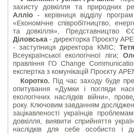
захисту довкілля та природних ре
Алліо
- керівниця відділу програм
«Економічне співробітництво, енерг
та довкілля», Представництво 
Діловська
- директорка Проєкту AP
- заступниця директора КМІС;
Тет
Всеукраїнської екологічної ліги;
Ол
правління ГО Change Communicati
експертка з комунікацій Проєкту APE
Коротко.
Під час заходу буде пр
опитування «Думки і погляди нас
екологічних наслідків війни», пров
року. Ключовим завданням досліджен
зацікавленості українців проблемам
довкілля, виявити сприйняття украї
наслідків для себе особисто і д