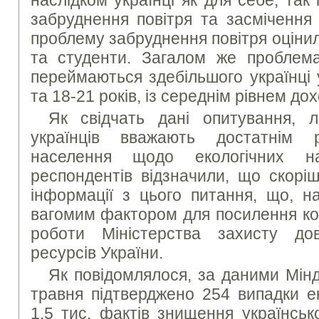
наслідком українці як для себе, так 
забруднення повітря та засмічення 
проблему забруднення повітря оціни
та студенти. Загалом же проблемам
переймаються здебільшого українці 
та 18-21 років, із середнім рівнем дох
Як свідчать дані опитування, 
українців вважають достатнім 
населення щодо екологічних на
респондентів відзначили, що скорі
інформації з цього питання, що, на
вагомим фактором для посилення ком
роботи Міністерства захисту до
ресурсів України.
Як повідомлялося, за даними Мінд
травня підтверджено 254 випадки е
1,5 тис. фактів знищення українськ