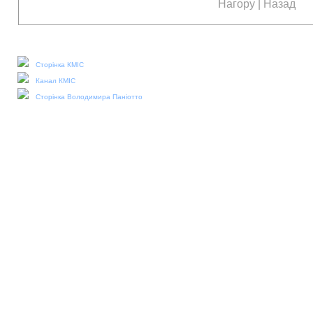
Нагору
|
Назад
Наші соціальні медіа:
Сторінка КМІС
Канал КМІС
Сторінка Володимира Паніотто