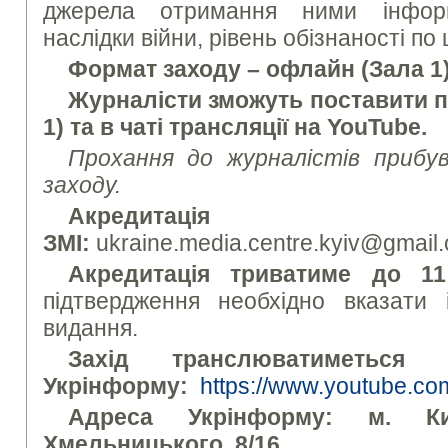
джерела отримання ними інформ
наслідки війни, рівень обізнаності по 
Формат заходу – офлайн (Зала 1
Журналісти зможуть поставити 
1) та в чаті трансляції на YouTube.
Прохання до журналістів прибу
заходу.
Акредитація пре
ЗМІ:
ukraine.media.centre.kyiv@gmail
Акредитація триватиме до 1
підтвердження необхідно вказати і
видання.
Захід транслюватиметься 
Укрінформу:
h
ttps://www.youtube.c
Адреса Укрінформу: м. Ки
Хмельницького, 8/16