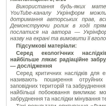
Використання будь-яких матер
YouTube-каналу Укрінформ мож
дотримання авторських прав, вс
Демонструючи ролик в ході прямо
послатися на автора — Укрінфо
назву на екрані та вимовити її вголо
Підсумкові матеріали:
Серед екологічних наслідкі
найбільше лякає радіаційне забр
— дослідження
Серед критичних наслідків для ек
називають поширення отруйних
заповідних територій та забруднення 
найбільші побоювання викликає мож
забруднення та наслідки мінування т