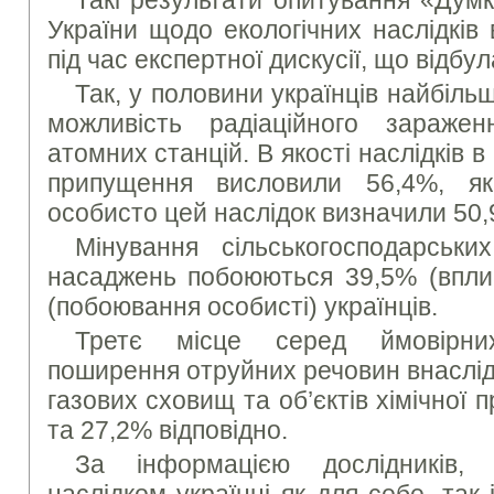
Такі результати опитування «Думк
України щодо екологічних наслідків
під час експертної дискусії, що відбу
Так, у половини українців найбіл
можливість радіаційного заражен
атомних станцій. В якості наслідків в
припущення висловили 56,4%, я
особисто цей наслідок визначили 50
Мінування сільськогосподарськ
насаджень побоюються 39,5% (вплив
(побоювання особисті) українців.
Третє місце серед ймовірних
поширення отруйних речовин внаслід
газових сховищ та об’єктів хімічної
та 27,2% відповідно.
За інформацією дослідників,