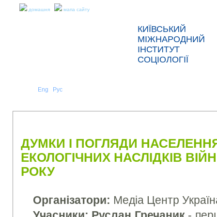
домашня
мапа сайту
КИЇВСЬКИЙ
МІЖНАРОДНИЙ
ІНСТИТУТ
СОЦІОЛОГІЇ
Укр
Eng
Рус
|
|
ПРО НАС
НОВИНИ
ПРЕС-РЕЛІЗИ ТА ЗВІТИ
ДУМКИ І ПОГЛЯДИ НАСЕЛЕНН
ЕКОЛОГІЧНИХ НАСЛІДКІВ ВІЙН
РОКУ
Організатори:
Медіа Центр Україн
Учасники: Руслан Гречаник
- пер