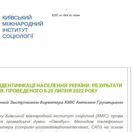
ESC or click to close
КИЇВСЬКИЙ
МІЖНАРОДНИЙ
ІНСТИТУТ
СОЦІОЛОГІЇ
АС
НОВИНИ
ПОСЛУГИ
ДАНІ
КОНТ
ІДЕНТИФІКАЦІЇ НАСЕЛЕННЯ УКРАЇНИ: РЕЗУЛЬТАТИ
 ПРОВЕДЕНОГО 6-20 ЛИПНЯ 2022 РОКУ
лений Заступником директора КМІС Антоном Грушецьким
у Київський міжнародний інститут соціології (КМІС) провів
ння громадської думки «Омнібус». Методом телефонних
’ютера (
computer
-
assisted
telephone
interviews
, CATI)
на основі