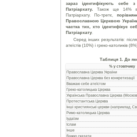
зараз ідентифікують себе 
Патріархату.
Також ще 14% вваж
Патріархату. По-третє,
порівня
Православною Церквою України
частка тих, хто ідентифікує 
Патріархату
.
Серед інших результатів: післ
атеїстів (10%) і греко-католиків (8%
Таблиця 1. До яко
% у стовпчику
Православна Церква України
Православна Церква без конкретизації
Вважаю себе атеїстом
Греко-католицька Церква
Українська Православна Церква (Москов
Протестантська Церква
Інші християнські церкви (наприклад, Свід
Римо-католицька Церква
Іудаїзм
Іслам
Інше
Важко сказати