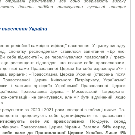
о отримані результати все одно зберігають високу
ляють досить надійно аналізувати суспільні настрої
я населення України
чення релігійної самоідентифікації населення. У цьому випадку
хід: спочатку респондентам ставилося запитання «До якої
, Ви себе відносите?», де перелічувалися православ’я / греко-
 якщо респондент відповідав, що вважає себе православним,
А до якої саме Православної Церкви Ви себе зараховуєте?» і
 два варіанти: «Православна Церква України (створена після
 Православної Церкви Київського Патріархату, Української
кви і частини архієреїв Української Православної Церкви
Українська Православна Церква – Московський Патріархат».
онкретизації» не зачитувався, але міг бути відмічений, якщо
в.
 результати за 2020 і 2021 роки наведені в таблиці нижче. По-
ондентів продовжують себе ідентифікувати як православні.
ентифікують себе як православних
. По-друге, серед
«лідирує» Православна Церква України. Загалом,
54% серед
ь себе саме до Православної Церкви України. Лише 4%