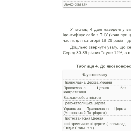
Важко сказати
У таблиці 4 дані наведені у ві
ідентифікує себе з ПЦУ (хоча при ц
час як для категорії 18-29 років –
Доцільно звернути увагу, що с
Серед 30-39 річних їх уже 12%, а в
Таблиця 4. До якої конфесі
% у стовпчику
Православна Церква України
Православна Церква без
конкретизації
Вважаю себе атеїстом
Греко-католицька Церква
Українська Православна Церква
(Московський Патріархат)
Протестантська Церква
Інші християнські церкви (наприклад,
Свідки Єгови і т.п.)