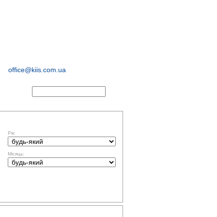
соціологічні та
маркетингові
дослідження
office@kiis.com.ua
АКТИ
ФІЛЬТР ЗА ДАТОЮ
Рік:
Місяць:
ТЕМАТИКА