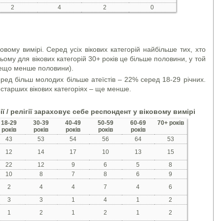
2
4
2
0
ковому вимірі. Серед усіх вікових категорій найбільше тих, хто
ьому для вікових категорій 30+ років це більше половини, у той
 дещо менше половини).
еред більш молодих більше атеїстів – 22% серед 18-29 річних.
 старших вікових категоріях – ще менше.
ї / релігії зараховує себе респондент у віковому вимірі
18-29
30-39
40-49
50-59
60-69
70+ років
років
років
років
років
років
43
53
54
56
64
53
12
14
17
10
13
15
22
12
9
6
5
8
10
8
7
8
6
9
2
4
4
7
4
6
3
3
1
4
1
2
1
2
1
2
1
2