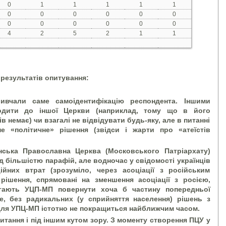
0
1
1
1
1
1
0
0
0
0
0
0
0
0
0
0
0
0
4
2
5
2
1
1
 результатів опитування:
вчали саме самоідентифікацію респондента. Іншими
одити до іншої Церкви (наприклад, тому що в його
в немає) чи взагалі не відвідувати будь-яку, але в питанні
не «політичне» рішення (звідси і жарти про «атеїстів
ська Православна Церква (Московського Патріархату)
д більшістю парафій, але водночас у свідомості українців
ійних втрат (зрозуміло, через асоціації з російським
рішення, спрямовані на зменшення асоціації з росією,
гають УЦП-МП повернути хоча б частину попередньої
се, без радикальних (у сприйняття населення) рішень з
я для УПЦ-МП істотно не покращиться найближчим часом.
итання і під іншим кутом зору. З моменту створення ПЦУ у