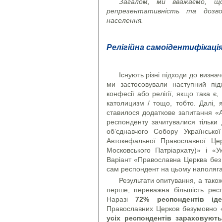
Загалом, ми вважаємо, щ
репрезентативність та дозво
населення.
Релігійна самоідентифікаці
Існують різні підходи до визна
ми застосовували наступний під
конфесії або релігії, якщо така є
католицизм / тощо, тобто. Далі,
ставилося додаткове запитання «
респонденту зачитувалися тільки
об’єднавчого Собору Української
Автокефальної Православної Цер
Московського Патріархату)» і «
Варіант «Православна Церква без к
сам респондент на цьому наполяга
Результати опитування, а також
перше, переважна більшість респ
Наразі
72% респондентів ід
Православних Церков безумовно 
усіх респондентів зараховуют