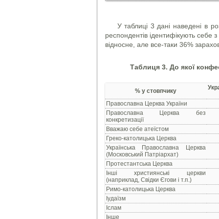
У таблиці 3 дані наведені в роз
респондентів ідентифікують себе з
відносне, але все-таки 36% зарахо
Таблиця 3. До якої конфес
Укр
% у стовпчику
Православна Церква України
Православна Церква без
конкретизації
Вважаю себе атеїстом
Греко-католицька Церква
Українська Православна Церква
(Московський Патріархат)
Протестантська Церква
Інші християнські церкви
(наприклад, Свідки Єгови і т.п.)
Римо-католицька Церква
Іудаїзм
Іслам
Інше