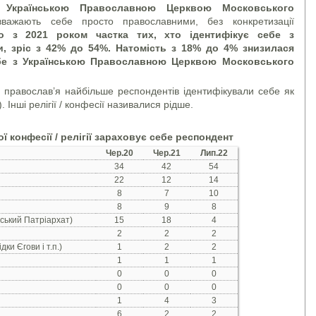
з Українською Православною Церквою Московського
ають себе просто православними, без конкретизації
но з 2021 роком частка тих, хто ідентифікує себе з
, зріс з 42% до 54%. Натомість з 18% до 4% знизилася
себе з Українською Православною Церквою Московського
я православ’я найбільше респондентів ідентифікували себе як
). Інші релігії / конфесії називалися рідше.
ї конфесії / релігії зараховує себе респондент
Чер.20
Чер.21
Лип.22
34
42
54
22
12
14
8
7
10
8
9
8
ський Патріархат)
15
18
4
2
2
2
ки Єгови і т.п.)
1
2
2
1
1
1
0
0
0
0
0
0
1
4
3
6
2
2