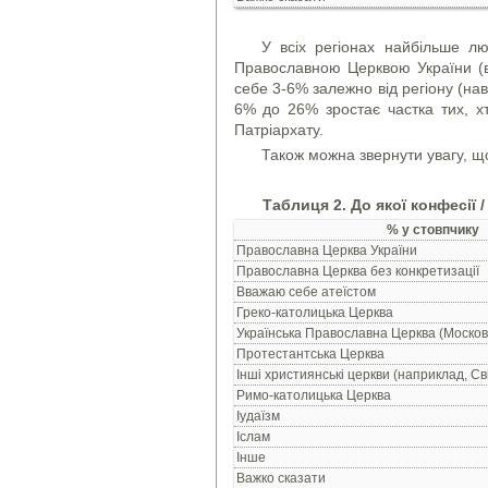
У всіх регіонах найбільше л
Православною Церквою України (в
себе 3-6% залежно від регіону (наві
6% до 26% зростає частка тих, х
Патріархату.
Також можна звернути увагу, що 
Таблиця 2. До якої конфесії 
% у стовпчику
Православна Церква України
Православна Церква без конкретизації
Вважаю себе атеїстом
Греко-католицька Церква
Українська Православна Церква (Москов
Протестантська Церква
Інші християнські церкви (наприклад, Свід
Римо-католицька Церква
Іудаїзм
Іслам
Інше
Важко сказати