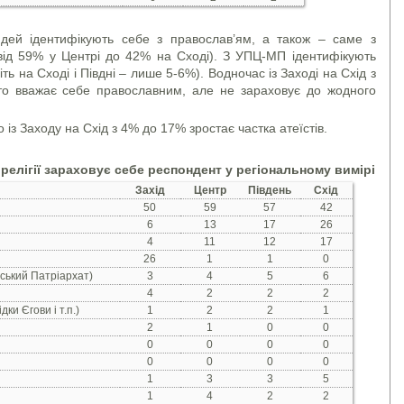
юдей ідентифікують себе з православ’ям, а також – саме з
ід 59% у Центрі до 42% на Сході). З УПЦ-МП ідентифікують
ть на Сході і Півдні – лише 5-6%). Водночас із Заході на Схід з
то вважає себе православним, але не зараховує до жодного
із Заходу на Схід з 4% до 17% зростає частка атеїстів.
/ релігії зараховує себе респондент у регіональному вимірі
Захід
Центр
Південь
Схід
50
59
57
42
6
13
17
26
4
11
12
17
26
1
1
0
ський Патріархат)
3
4
5
6
4
2
2
2
ки Єгови і т.п.)
1
2
2
1
2
1
0
0
0
0
0
0
0
0
0
0
1
3
3
5
1
4
2
2