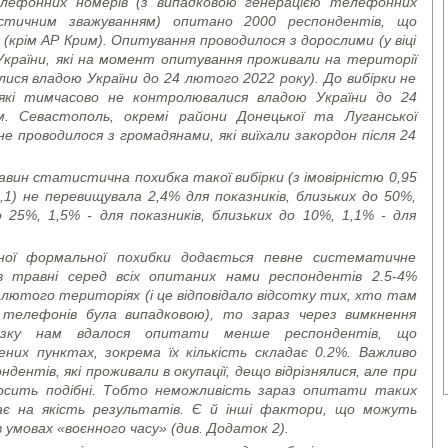
телефонних номерів (з випадковою генерацією телефонних
тичним зважуванням) опитано 2000 респондентів, що
 (крім АР Крим). Опитування проводилося з дорослими (у віці
України, які на момент опитування проживали на території
лися владою України до 24 лютого 2022 року). До вибірки не
які тимчасово не контролювалися владою України до 24
. Севастополь, окремі райони Донецької та Луганської
е проводилося з громадянами, які виїхали закордон після 24
вин статистична похибка такої вибірки (з імовірністю 0,95
,1) не перевищувала 2,4% для показників, близьких до 50%,
о 25%, 1,5% - для показників, близьких до 10%, 1,1% - для
еної формальної похибки додається певне систематичне
в травні серед всіх опитаних нами респондентів 2.5-4%
 лютого територіях (і це відповідало відсотку тих, хто там
в телефонів була випадковою), то зараз через вимкнення
язку нам вдалося опитати менше респондентів, що
них пунктах, зокрема їх кількість складає 0.2%. Важливо
дентів, які проживали в окупації, дещо відрізнялися, але при
досить подібні. Тобто неможливість зараз опитати таких
ає на якість результатів. Є й інші фактори, що можуть
 умовах «воєнного часу» (див. Додаток 2).