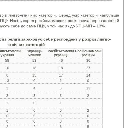
різі лінгво-етнічних категорій. Серед усіх категорій найбільше
 ПЦУ. Навіть серед російськомовних росіян хоча переважання й
вують себе до саме ПЦУ, у той час як до УПЦ-МП – 13%.
ії / релігії зараховує себе респондент у розрізі лінгво-
етнічних категорій
аїнськомовні
Українці-
Російськомовні
Російськомовні
українці
білінгви
українці
росіяни
58
53
46
36
10
18
18
27
6
15
17
14
13
0
1
0
3
4
6
13
2
3
3
2
2
0
1
1
1
0
0
2
0
0
0
0
0
0
0
0
2
2
6
5