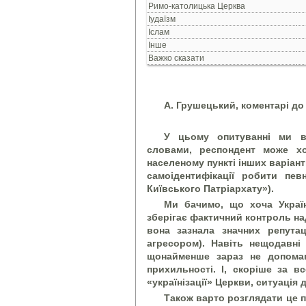
Римо-католицька Церква
Іудаїзм
Іслам
Інше
Важко сказати
А. Грушецький, коментарі до
У цьому опитуванні ми ви
словами, респондент може х
населеному пункті інших варіанті
самоідентифікації робити пев
Київського Патріархату»).
Ми бачимо, що хоча Україн
зберігає фактичний контроль на
вона зазнала значних репутац
агресором). Навіть нещодавні 
щонайменше зараз не допома
прихильності. І, скоріше за в
«українізації» Церкви, ситуаці
Також варто розглядати це п