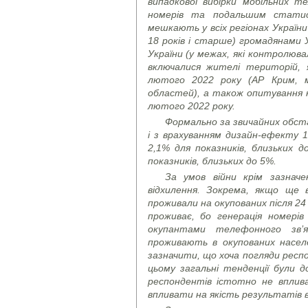
випадкової вибірки мобільних 
номерів та подальшим статис
мешкають у всіх регіонах України
18 років і старше) громадянами 
України (у межах, які контролюва
включалися жителі територій, 
лютого 2022 року (АР Крим, м
областей), а також опитування н
лютого 2022 року.
Формально за звичайних обста
і з врахуванням дизайн-ефекту 1
2,1% для показників, близьких д
показників, близьких до 5%.
За умов війни крім зазнач
відхилення. Зокрема, якщо ще 
проживали на окупованих після 24
проживає, бо генерація номері
окупантами телефонного зв’
проживають в окупованих населе
зазначити, що хоча погляди респон
цьому загальні тенденції були 
респондентів істотно не вплив
впливати на якість результатів в