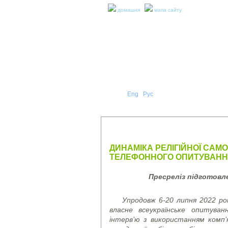
домашня
мапа сайту
Укр
Eng
Рус
|
|
ПРО Н
ПРЕС-РЕЛІЗИ ТА ЗВІТИ
ДИНАМІКА РЕЛІГІЙНОЇ САМО
ТЕЛЕФОННОГО ОПИТУВАННЯ,
Пресреліз підготов
Упродовж 6-20 липня 2022 рок
власне всеукраїнське опитува
інтерв’ю з використанням комп