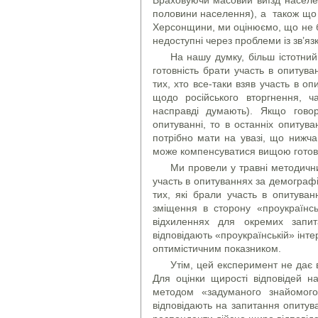
половини населення), а також що з
Херсонщини, ми оцінюємо, що не 
недоступні через проблеми із зв’яз
На нашу думку, більш істотний
готовність брати участь в опитув
тих, хто все-таки взяв участь в о
щодо російського вторгнення, ч
насправді думають). Якщо говор
опитуванні, то в останніх опитув
потрібно мати на увазі, що нижча
може компенсуватися вищою готовн
Ми провели у травні методични
участь в опитуваннях за демограф
тих, які брали участь в опитув
зміщення в сторону «проукраїнс
відхиленнях для окремих запит
відповідають «проукраїнській» інте
оптимістичним показником.
Утім, цей експеримент не дає в
Для оцінки щирості відповідей н
методом «задуманого знайомого
відповідають на запитання опитува