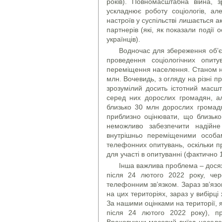
років). Повномасштабна війна, 
ускладнює роботу соціологів, а
настроїв у суспільстві лишається а
партнерів (які, як показали події 
українців).
Водночас для збереження об’єк
проведення соціологічних опит
переміщення населення. Станом на 
млн. Вочевидь, з огляду на різні 
зрозумілий досить істотний масшт
серед них дорослих громадян, а
близько 30 млн дорослих громад
приблизно оцінювати, що близьк
неможливо забезпечити надійн
внутрішньо переміщеними особа
телефонних опитувань, оскільки п
для участі в опитуванні (фактично
Інша важлива проблема – досяж
після 24 лютого 2022 року, чер
телефонним зв’язком. Зараз зв’язо
на цих територіях, зараз у вибірц
За нашими оцінками на території, я
після 24 лютого 2022 року), п
Враховуючи масовий виїзд населе