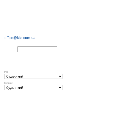
соціологічні та
маркетингові
дослідження
office@kiis.com.ua
АКТИ
ФІЛЬТР ЗА ДАТОЮ
Рік:
Місяць:
ТЕМАТИКА