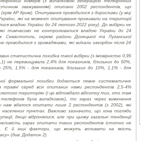
телефонних номерів (з випадковою генерацією телефонних
тичним зважуванням) опитано 2002 респондентів, що
 (крім АР Крим). Опитування проводилося з дорослими (у віці
України, які на момент опитування проживали на території
лися владою України до 24 лютого 2022 року). До вибірки не
які тимчасово не контролювалися владою України до 24
. Севастополь, окремі райони Донецької та Луганської
е проводилося з громадянами, які виїхали закордон після 24
вин статистична похибка такої вибірки (з імовірністю 0,95
,1) не перевищувала 2,4% для показників, близьких до 50%,
о 25%, 1,5% - для показників, близьких до 10%, 1,1% - для
еної формальної похибки додається певне систематичне
в травні серед всіх опитаних нами респондентів 2,5-4%
 лютого територіях (і це відповідало відсотку тих, хто там
в телефонів була випадковою), то зараз через вимкнення
 нам вдалося опитати лише 2 респондентів (з 2002), які
 населених пунктах. Важливо зазначити, що хоча погляди
упації, дещо відрізнялися, але при цьому загальні тенденції
можливість зараз опитати таких респондентів істотно не
ів. Є й інші фактори, що можуть впливати на якість
асу» (див. Додаток 2).