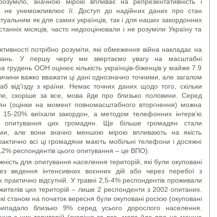
зрозуміло, значною мірою впливає на репрезентативність і
ле не унеможливлює її. Доступ до надійних даних про стан
ктуальним як для самих українців, так і для наших закордонних
останніх місяців, часто недооцінювали і не розуміли Україну та
тивності потрібно розуміти, які обмеження війна накладає на
увань. У першу чергу ми звертаємо увагу на масштабні
грудень ООН оцінює кількість українців-біженців у майже 7.9
причини важко вважати ці дані однозначно точними, але загалом
аб від’їзду з країни. Немає точних даних щодо того, скільки
ле, скоріше за все, мова йде про близько половини. Серед
ян (оцінки на момент повномасштабного вторгнення) можна
о 15-20% виїхали закордон, а методом телефонних інтерв’ю
е опитування цих громадян. Ще більше громадян стали
ми, але вони значно меншою мірою впливають на якість
рактично всі ці громадяни мають мобільні телефони і досяжні
 12% респондентів цього опитування – це ВПО).
ність для опитування населення територій, які були окуповані
ез ведення інтенсивних воєнних дій або через перебої з
к практично відсутній. У травні 2,5-4% респондентів проживали
і жителів цих територій – лише 2 респонденти з 2002 опитаних.
кі станом на початок вересня були окуповані росією (окуповані
рипадало близько 9% серед усього дорослого населення.
ння з цих територій (скоріше за все, мова йде про не менше