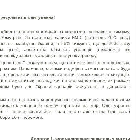
 результатів опитування:
бного вторгнення в Україні спостерігається сплеск оптимізму,
окому рівні. За останніми даними КМІС (на січень 2023 року)
яться в майбутнє України, а 86% очікують, що до 2030 року
 цього, абсолютна більшість українців (незалежно від
чно відкидають можливість поступок агресору.
цності росії показують нам, що оптимізм все одно переважає,
ережним. Це важливо, оскільки надмірна самовпевненість буде
аще реалістичніше оцінювати поточні можливості та ситуацію.
ти оптимістичний погляд, хоч і в стримано-обережних рамках,
ивним буде для України сценарій скочування в депресію і
вим є те, що навіть серед умовно песимістично налаштованих
дкидають концепцію обміну територій на мир. Одні українці
ші – переоцінювати його сили, проте абсолютна більшість і
 боротьби і перемоги.
Додаток 1. Формулювання запитань з анкети