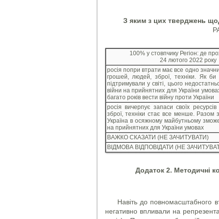
З яким з цих тверджень щод
Р
100% у стовпчику Регіон: де пр
24 лютого 2022 року
росія попри втрати має все одно значни
грошей, людей, зброї, техніки. Як би
підтримували у світі, цього недостатн
війни на прийнятних для України умова
багато років вести війну проти України
росія вичерпує запаси своїх ресурсів
зброї, техніки стає все менше. Разом 
Україна в осяжному майбутньому змож
на прийнятних для України умовах
ВАЖКО СКАЗАТИ (НЕ ЗАЧИТУВАТИ)
ВІДМОВА ВІДПОВІДАТИ (НЕ ЗАЧИТУВА
Додаток 2. Методичні к
Навіть до повномасштабного вт
негативно впливали на репрезентат