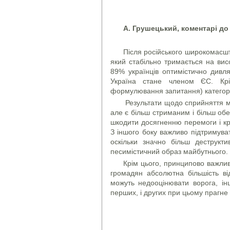
А. Грушецький, коментарі до
Після російського широкомасшта
який стабільно тримається на вис
89% українців оптимістично дивл
Україна стане членом ЄС. Крім
формулювання запитання) категори
Результати щодо сприйняття мі
але є більш стриманим і більш об
шкодити досягненню перемоги і кр
З іншого боку важливо підтримува
оскільки значно більш деструкт
песимістичний образ майбутнього.
Крім цього, принципово важли
громадян абсолютна більшість ві
можуть недооцінювати ворога, ін
перших, і других при цьому прагне