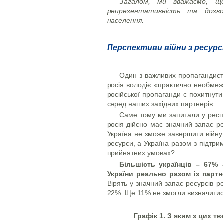
Загалом, ми вважаємо, щ
репрезентативність та дозво
населення.
Перспективи війни з ресурс
Один з важливих пропагандистс
росія володіє «практично необме
російської пропаганди є похитнути 
серед наших західних партнерів.
Саме тому ми запитали у респо
росія дійсно має значний запас ре
Україна не зможе завершити війну
ресурси, а Україна разом з підтр
прийнятних умовах?
Більшість українців – 67%
України реально разом із парт
Вірять у значний запас ресурсів р
22%. Ще 11% не змогли визначитис
Графік 1. З яким з цих т