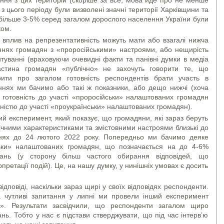
 цього періоду були визволені значні території Харківщини та
більше 3-5% серед загалом дорослого населення України були
ком.
 вплив на репрезентативність можуть мати або взагалі нижча
аннях громадян з «проросійськими» настроями, або нещирість
питуванні (враховуючи очевидні факти та панівні думки в медіа
астина громадян «публічно» не захочуть говорити те, що
ити про загалом готовність респондентів брати участь в
аннях ми бачимо або такі ж показники, або дещо нижчі (хоча
 готовність до участі «проросійськи» налаштованих громадян
істю до участі «проукраїнськи» налаштованих громадян).
й експеримент, який показує, що громадяни, які зараз беруть
ічними характеристиками та змістовними настроями близькі до
аннях до 24 лютого 2022 року. Попередньо ми бачимо деяке
ьки» налаштованих громадян, що позначається на до 4-6%
ань (у сторону більш частого обирання відповідей, що
рпретації подій). Це, на нашу думку, у нинішніх умовах є досить
ідповіді, наскільки зараз щирі у своїх відповідях респонденти.
а чутливі запитання у липні ми провели інший експеримент
». Результати засвідчили, що респонденти загалом щиро
нь. Тобто у нас є підстави стверджувати, що під час інтерв’ю