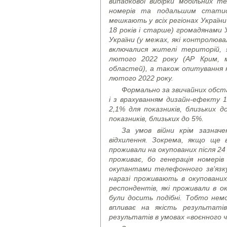
випадкової вибірки мобільних 
номерів та подальшим статис
мешкають у всіх регіонах України
18 років і старше) громадянами 
України (у межах, які контролюва
включалися жителі територій, 
лютого 2022 року (АР Крим, м
областей), а також опитування н
лютого 2022 року.
Формально за звичайних обста
і з врахуванням дизайн-ефекту 1
2,1% для показників, близьких д
показників, близьких до 5%.
За умов війни крім зазнач
відхилення. Зокрема, якщо ще 
проживали на окупованих після 24
проживає, бо генерація номері
окупантами телефонного зв’язку
наразі проживають в окупованих
респондентів, які проживали в ок
були досить подібні. Тобто не
впливає на якість результат
результатів в умовах «воєнного ч