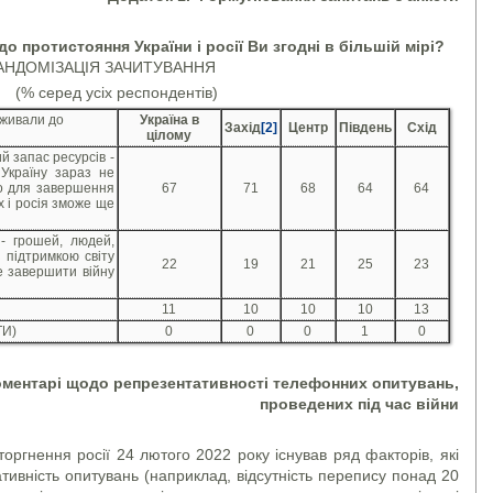
о протистояння України і росії Ви згодні в більшій мірі?
АНДОМІЗАЦІЯ ЗАЧИТУВАННЯ
(% серед усіх респондентів)
оживали до
Україна в
Захід
[2]
Центр
Південь
Схід
цілому
й запас ресурсів -
 Україну зараз не
ьо для завершення
67
71
68
64
64
х і росія зможе ще
 - грошей, людей,
з підтримкою світу
22
19
21
25
23
е завершити війну
11
10
10
10
13
ТИ)
0
0
0
1
0
оментарі щодо репрезентативності телефонних опитувань,
проведених під час війни
оргнення росії 24 лютого 2022 року існував ряд факторів, які
ивність опитувань (наприклад, відсутність перепису понад 20