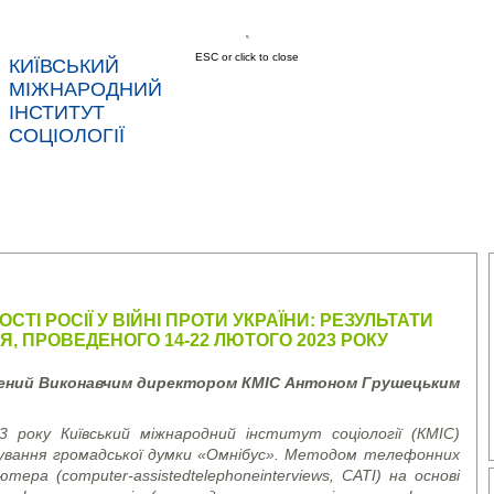
ESC or click to close
КИЇВСЬКИЙ
МІЖНАРОДНИЙ
ІНСТИТУТ
СОЦІОЛОГІЇ
АС
НОВИНИ
ПОСЛУГИ
ДАНІ
КОНТ
ТІ РОСІЇ У ВІЙНІ ПРОТИ УКРАЇНИ: РЕЗУЛЬТАТИ
 ПРОВЕДЕНОГО 14-22 ЛЮТОГО 2023 РОКУ
лений Виконавчим директором КМІС Антоном Грушецьким
 року Київський міжнародний інститут соціології (КМІС)
итування громадської думки «Омнібус». Методом телефонних
’ютера (
computer
-
assisted
telephone
interviews
, CATI)
на основі