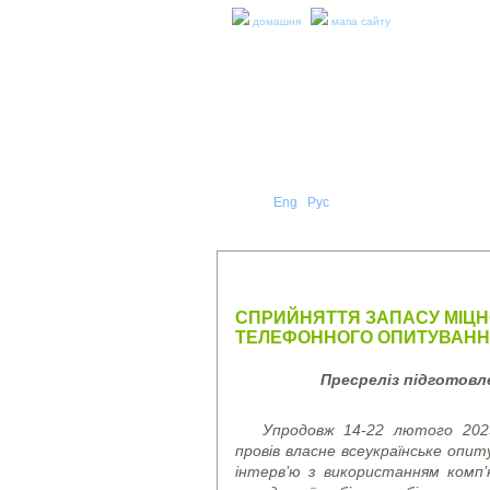
домашня
мапа сайту
Укр
Eng
Рус
|
|
ПРО Н
ПРЕС-РЕЛІЗИ ТА ЗВІТИ
СПРИЙНЯТТЯ ЗАПАСУ МІЦНОС
ТЕЛЕФОННОГО ОПИТУВАННЯ,
Пресреліз підготов
Упродовж 14-22 лютого 2023
провів власне всеукраїнське оп
інтерв’ю з використанням комп