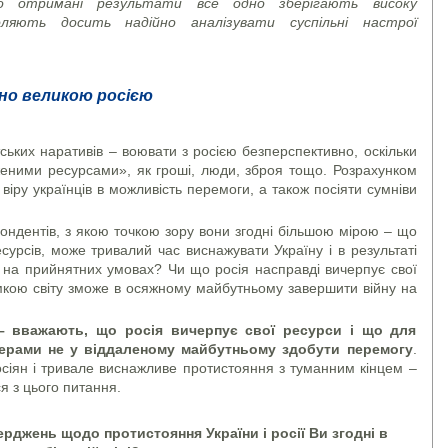
о отримані результати все одно зберігають високу
ляють досить надійно аналізувати суспільні настрої
но великою росією
ьких наративів – воювати з росією безперспективно, оскільки
женими ресурсами», як гроші, люди, зброя тощо. Розрахунком
віру українців в можливість перемоги, а також посіяти сумніви
ндентів, з якою точкою зору вони згодні більшою мірою – що
сурсів, може тривалий час виснажувати Україну і в результаті
 на прийнятних умовах? Чи що росія насправді вичерпує свої
имкою світу зможе в осяжному майбутньому завершити війну на
 – вважають, що росія вичерпує свої ресурси і що для
нерами не у віддаленому майбутньому здобути перемогу
.
осіян і тривале виснажливе протистояння з туманним кінцем –
я з цього питання.
верджень щодо протистояння України і росії Ви згодні в