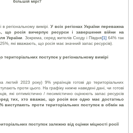
більшій мірі?
і в регіональному вимірі.
У всіх регіонах України переважна
ь, що росія вичерпує ресурси і завершення війни на
ля України
. Зокрема, серед жителів Сходу і Півдня
[1]
64% так
 25%, які вважають, що росія має значний запас ресурсів).
до територіальних поступок у регіональному вимірі
а лютий 2023 року) 9% українців готові до територіальних
тупають проти цього. На графіку нижче наведені дані, чи готові
ців, які оптимістично / песимістично оцінюють запас ресурсів
еред тих, хто вважає, що росія все одно має достатньо
5% виступають проти територіальних поступок в обмін на
риторіальних поступок залежно від оцінки міцності росії