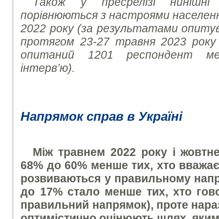
Також у пресрелізі нинішні
порівнюються з настроями населен
2022 року (за результатами опитув
протягом 23-27 травня 2023 року 
опитаний 1201 респондент м
інтерв’ю).
Напрямок справ в Україні
Між травнем 2022 року і жовтн
68% до 60% менше тих, хто вважає,
розвиваються у правильному напр
до 17% стало менше тих, хто гов
правильний напрямок), проте нараз
оптимістично оцінюють шлях, яким