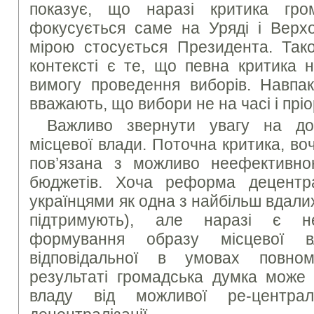
показує, що наразі критика гр
фокусується саме на Уряді і Верх
мірою стосується Президента. Та
контексті є те, що певна критика 
вимогу проведення виборів. Навпаки
вважають, що вибори не на часі і прі
Важливо звернути увагу на до
місцевої влади. Поточна критика, в
пов’язана з можливо неефективно
бюджетів. Хоча реформа децентра
українцями як одна з найбільш вдалих
підтримують), але наразі є не
формування образу місцевої
відповідальної в умовах повно
результаті громадська думка може 
владу від можливої ре-централ