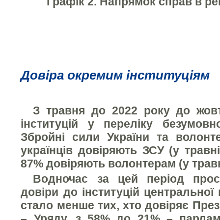
Графік 2. Напрямок справ в ре
Довіра окремим інституціям
З травня до 2022 року до жов
інституцій у переліку безумовн
Збройні сили України та волонте
українців довіряють ЗСУ (у травні
87% довіряють волонтерам (у травн
Водночас за цей період прос
довіри до інституцій центральної
стало менше тих, хто довіряє През
– Уряду, з 58% до 21% – парлам