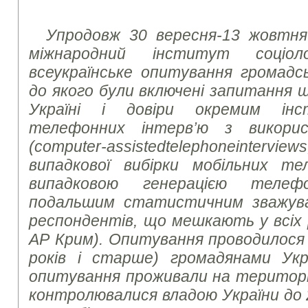
Упродовж 30 вересня-13 жовтня
міжнародний інститут соціоло
всеукраїнське опитування громадсь
до якого були включені запитання 
Україні і довіри окремим інс
телефонних інтерв’ю з викори
(
computer
-
assisted
telephone
interviews
випадкової вибірки мобільних те
випадковою генерацією теле
подальшим статистичним зважув
респондентів, що мешкають у всіх р
АР Крим). Опитування проводилося з
років і старше) громадянами Укр
опитування проживали на території 
контролювалися владою України до 