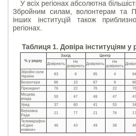
У всіх регіонах абсолютна більшіс
Збройним силам, волонтерам та П
інших інституцій також приблизн
регіонах.
Таблиця 1. Довіра інституціям у
Захід
Центр
% у рядку
Не
Не
Довіряють
Довіряють
Довір
довіряють
довіряють
Збройні сили
93
6
95
4
9
України
Волонтери
86
10
87
8
8
Президент
76
22
76
22
7
Місцева
50
47
48
47
4
влада
Уряд
37
60
41
55
3
Верховна
21
77
21
76
1
Рада
Телемарафон
«Єдині
46
43
49
38
4
новини»