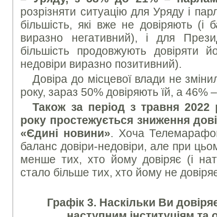
розрізняти ситуацію для Уряду і па
більшість, які вже не довіряють (і 
виразно негативний), і для През
більшість продовжують довіряти йо
недовіри виразно позитивний).
Довіра до місцевої влади не змінил
року, зараз 50% довіряють їй, а 46% –
Також за період з травня 2022
року простежується зниження дов
«Єдині новини»
. Хоча Телемарафо
баланс довіри-недовіри, але при ць
менше тих, хто йому довіряє (і на
стало більше тих, хто йому не довіряє
Графік 3. Наскільки Ви довіря
наступним інституціям та 