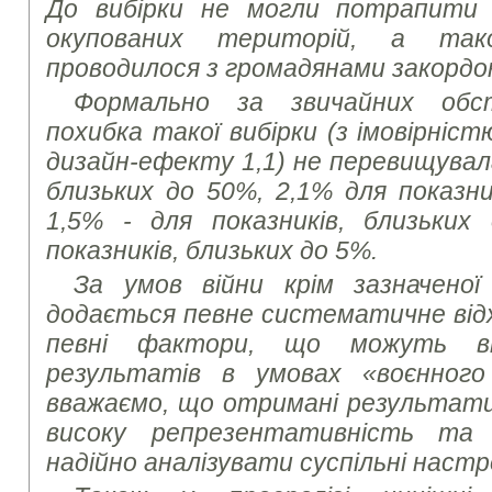
До вибірки не могли потрапити
окупованих територій, а та
проводилося з громадянами закордо
Формально за звичайних обс
похибка такої вибірки (з імовірніст
дизайн-ефекту 1,1) не перевищувала
близьких до 50%, 2,1% для показни
1,5% - для показників, близьких
показників, близьких до 5%.
За умов війни крім зазначеної
додається певне систематичне від
певні фактори, що можуть в
результатів в умовах «воєнного
вважаємо, що отримані результати
високу репрезентативність та
надійно аналізувати суспільні настр