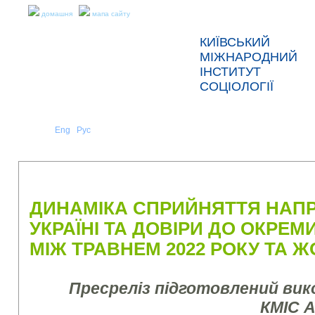
домашня
мапа сайту
КИЇВСЬКИЙ
МІЖНАРОДНИЙ
ІНСТИТУТ
СОЦІОЛОГІЇ
Укр
Eng
Рус
|
|
ПРО НАС
НОВИНИ
ПРЕС-РЕЛІЗИ ТА ЗВІТИ
ДИНАМІКА СПРИЙНЯТТЯ НАПР
УКРАЇНІ ТА ДОВІРИ ДО ОКРЕМ
МІЖ ТРАВНЕМ 2022 РОКУ ТА Ж
Пресреліз підготовлений ви
КМІС 