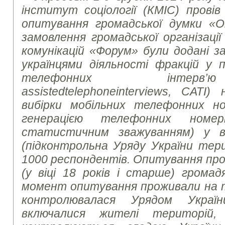
інститут соціології (КМІС) провів
опитування громадської думки «О
замовлення громадської організаці
комунікацій «Форум» були додані з
українцями діяльності фракцій у
телефонних інте
assisted
telephone
interviews
, CATI)
вибірки мобільних телефонних но
генерацією телефонних номе
статистичним зважуванням) у вс
(підконтрольна Уряду України тер
1000 респондентів. Опитування про
(у віці 18 років і старше) громад
момент опитування проживали на те
контролювалася Урядом Украї
включалися жителі територій,