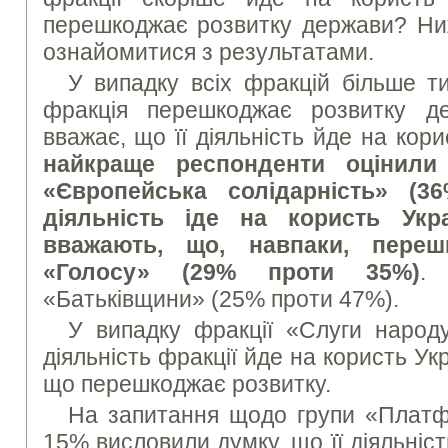
перешкоджає розвитку держави? Ни
ознайомитися з результатами.
У випадку всіх фракцій більше т
фракція перешкоджає розвитку де
вважає, що її діяльність йде на кор
найкраще респонденти оцінили 
«Європейська солідарність» (3
діяльність іде на користь Укр
вважають, що, навпаки, переш
«Голосу» (29% проти 35%)
.
«Батьківщини» (25% проти 47%).
У випадку фракції «Слуги наро
діяльність фракції йде на користь Ук
що перешкоджає розвитку.
На запитання щодо групи «Платф
15% висловили думку, що її діяльніст