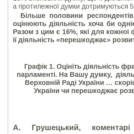
а протилежної думки дотримуються 
Більше половини респондентів
оцінюють діяльність хоча би одніє
Разом з цим є 16%, які для кожної 
її діяльність «перешкоджає» розвит
Графік 1. Оцініть діяльність фр
парламенті. На Вашу думку, діяльн
Верховній Раді України … скорі
України чи перешкоджає роз
А. Грушецький, коментарі