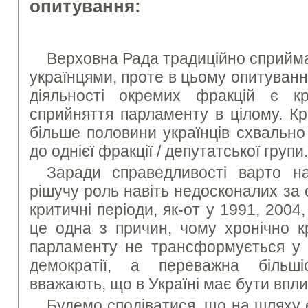
опитування:
Верховна Рада традиційно сприйма
українцями, проте в цьому опитуванн
діяльності окремих фракцій є к
сприйняття парламенту в цілому. Кр
більше половини українців схвально
до однієї фракції / депутатської групи.
Заради справедливості варто н
рішучу роль навіть недосконалих за
критичні періоди, як-от у 1991, 2004
це одна з причин, чому хронічно к
парламенту не трансформується у 
демократії, а переважна більші
вважають, що в Україні має бути впл
Будемо сподіватися, що на шляху є