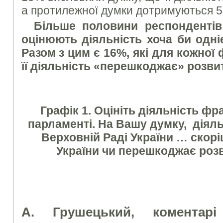
а протилежної думки дотримуються 
Більше половини респондентів
оцінюють діяльність хоча би одніє
Разом з цим є 16%, які для кожної 
її діяльність «перешкоджає» розвит
Графік 1. Оцініть діяльність фр
парламенті. На Вашу думку, діяльн
Верховній Раді України … скорі
України чи перешкоджає роз
А. Грушецький, коментарі