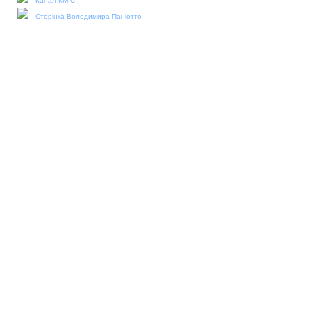
Канал КМІС
Сторінка Володимира Паніотто