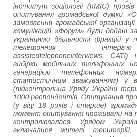
інститут соціології (КМІС) провів
опитування громадської думки «О
замовлення громадської організаці
комунікацій «Форум» були додані з
українцями діяльності фракцій у
телефонних інте
assisted
telephone
interviews
, CATI)
вибірки мобільних телефонних но
генерацією телефонних номе
статистичним зважуванням) у вс
(підконтрольна Уряду України тер
1000 респондентів. Опитування про
(у віці 18 років і старше) громад
момент опитування проживали на те
контролювалася Урядом Украї
включалися жителі територій,