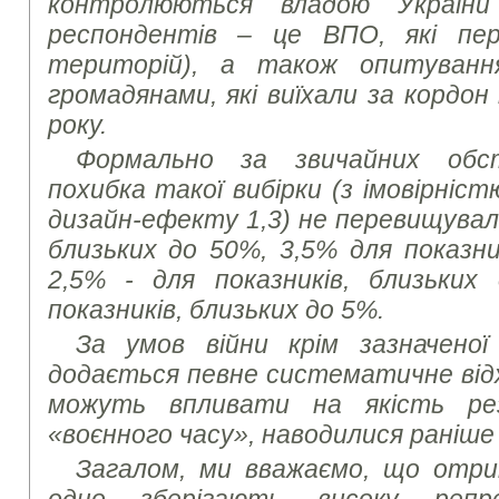
контролюються владою України
респондентів – це ВПО, які пер
територій), а також опитуванн
громадянами, які виїхали за кордон
року.
Формально за звичайних обс
похибка такої вибірки (з імовірніст
дизайн-ефекту 1,3) не перевищувала
близьких до 50%, 3,5% для показни
2,5% - для показників, близьких
показників, близьких до 5%.
За умов війни крім зазначеної
додається певне систематичне від
можуть впливати на якість ре
«воєнного часу», наводилися раніше
Загалом, ми вважаємо, що отри