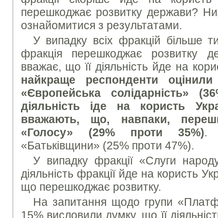
перешкоджає розвитку держави? Ни
ознайомитися з результатами.
У випадку всіх фракцій більше т
фракція перешкоджає розвитку де
вважає, що її діяльність йде на кор
найкраще респонденти оцінили 
«Європейська солідарність» (3
діяльність іде на користь Укр
вважають, що, навпаки, переш
«Голосу» (29% проти 35%)
.
«Батьківщини» (25% проти 47%).
У випадку фракції «Слуги наро
діяльність фракції йде на користь Ук
що перешкоджає розвитку.
На запитання щодо групи «Платф
15% висловили думку, що її діяльніст