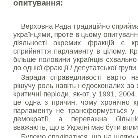
опитування:
Верховна Рада традиційно сприйма
українцями, проте в цьому опитуванн
діяльності окремих фракцій є к
сприйняття парламенту в цілому. Кр
більше половини українців схвально
до однієї фракції / депутатської групи.
Заради справедливості варто н
рішучу роль навіть недосконалих за
критичні періоди, як-от у 1991, 2004
це одна з причин, чому хронічно к
парламенту не трансформується у 
демократії, а переважна більші
вважають, що в Україні має бути впл
Будемо сподіватися, що на шляху є