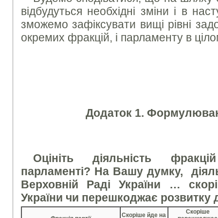
відбудуться необхідні зміни і в на
зможемо зафіксувати вищі рівні задо
окремих фракцій, і парламенту в ціло
Додаток 1. Формулюван
Оцініть діяльність фракц
парламенті?
На Вашу думку, діяльн
Верховній Раді України … скор
України чи перешкоджає розвитку
Скоріше
Скоріше йде на