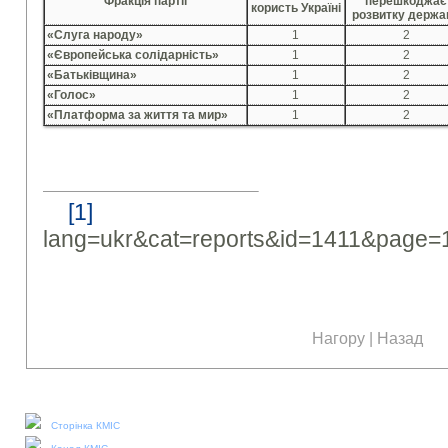
Фракція партії
перешкоджає
користь
Україні
розвитку держа
«Слуга народу»
1
2
«Європейська солідарність»
1
2
«Батьківщина»
1
2
«Голос»
1
2
«Платформа за життя та мир»
1
2
[1]
https://kiis
lang=ukr&cat=reports&id=1411&page=
Нагору
|
Назад
Наші соціальні медіа:
Сторінка КМІС