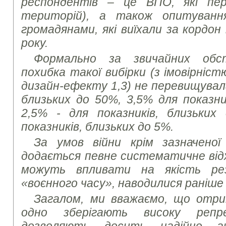
респондентів – це ВПО, які пер
територій), а також опитуванн
громадянами, які виїхали за кордон
року.
Формально за звичайних обс
похибка такої вибірки (з імовірніст
дизайн-ефекту 1,3) не перевищувала
близьких до 50%, 3,5% для показни
2,5% - для показників, близьких
показників, близьких до 5%.
За умов війни крім зазначеної
додається певне систематичне від
можуть впливати на якість ре
«воєнного часу», наводилися раніше
Загалом, ми вважаємо, що отри
одно зберігають високу репр