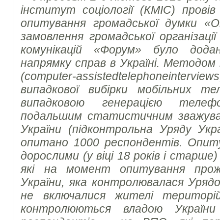
інститут соціології (КМІС) провів
опитування громадської думки «О
замовлення громадської організаці
комунікацій «Форум» було дод
напрямку справ в Україні. Методом
(
computer
-
assisted
telephone
interviews
випадкової вибірки мобільних те
випадковою генерацією теле
подальшим статистичним зважуван
України (підконтрольна Уряду Укр
опитано 1000 респондентів. Опит
дорослими (у віці 18 років і старше
які на момент опитування прож
України, яка контролювалася Урядо
не включалися жителі територі
контролюються владою України