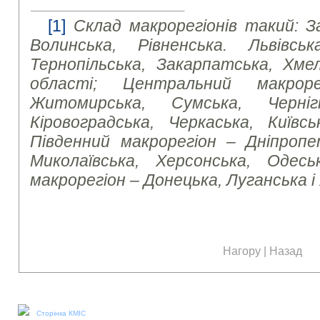
[1]
Склад макрорегіонів такий: З
Волинська, Рівненська. Львівська
Тернопільська, Закарпатська, Хмел
області; Центральний макроре
Житомирська, Сумська, Чернігі
Кіровоградська, Черкаська, Київсь
Південний макрорегіон – Дніпропет
Миколаївська, Херсонська, Одесь
макрорегіон – Донецька, Луганська і
Нагору
|
Назад
Наші соціальні медіа:
Сторінка КМІС