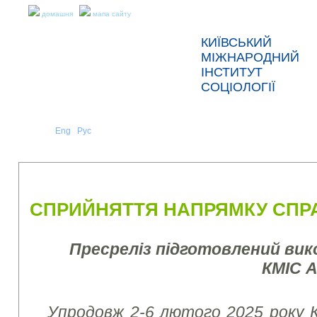
домашня
мапа сайту
КИЇВСЬКИЙ
МІЖНАРОДНИЙ
ІНСТИТУТ
СОЦІОЛОГІЇ
Укр
Eng
Рус
|
|
ПРО НАС
НОВИНИ
ПРЕС-РЕЛІЗИ ТА ЗВІТИ
СПРИЙНЯТТЯ НАПРЯМКУ СПРАВ
Пресреліз підготовлений ви
КМІС 
Упродовж 2-6 лютого 2025 року К