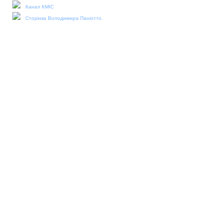
Канал КМІС
Сторінка Володимира Паніотто