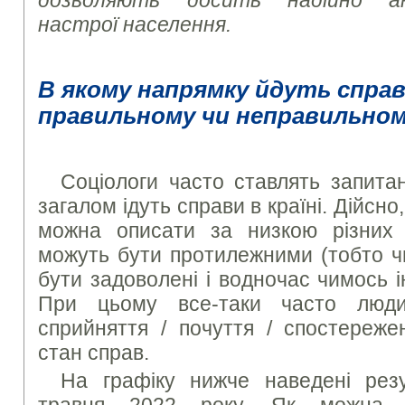
дозволяють досить надійно ана
настрої населення.
В якому напрямку йдуть справи
правильному чи неправильно
Соціологи часто ставлять запита
загалом ідуть справи в країні. Дійсно,
можна описати за низкою різних п
можуть бути протилежними (тобто ч
бути задоволені і водночас чимось 
При цьому все-таки часто люди
сприйняття / почуття / спостереже
стан справ.
На графіку нижче наведені рез
травня 2022 року. Як можна б