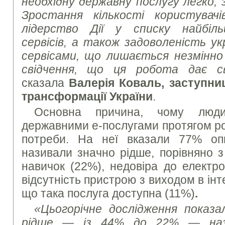
необхідну державну послугу легко, зр
Зростання кількості користувачі
лідерство Дії у списку найбіл
сервісів, а також задоволеність ук
сервісами, що лишається незмінно 
свідчення, що ця робота дає с
сказала
Валерія Коваль, заступни
трансформації України
.
Основна причина, чому люди
державними е-послугами протягом рок
потреби. На неї вказали 77% опи
називали значно рідше, порівняно 
навичок (22%), недовіра до електро
відсутність пристрою з виходом в інт
що така послуга доступна (11%)
.
«Цьогорічне дослідження показал
рідше — із 44% до 22% — нази