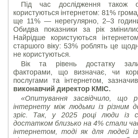
Під час дослідження також оп
користуються інтернетом: 81% грома
ще 11% — нерегулярно, 2–3 години
Обидва показники за рік змінили
Найрідше користуються інтернето
старшого віку: 53% роблять це щодн
не користуються.
Вік та рівень достатку зал
факторами, що визначає, чи кор
послугами та інтернетом, зазнач
виконавчий директор КМІС.
«Опитування засвідчило, що р
інтернету між людьми із різним 
зріс. Так, у 2025 році люди із 
достатком близько на 4% стали ч
інтернетом, тоді як для людей і