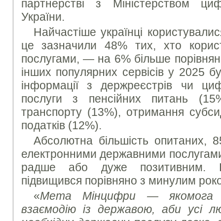
партнерстві з Міністерством циф
України.
Найчастіше українці користувалис
це зазначили 48% тих, хто корис
послугами, — на 6% більше порівнян
інших популярних сервісів у 2025 б
інформації з держреєстрів чи циф
послуги з пенсійних питань (15
транспорту (13%), отримання субси
податків (12%).
Абсолютна більшість опитаних, 8
електронними державними послугами
радше або дуже позитивним. 
підвищився порівняно з минулим рок
«
Мета
Мінцифри — якомога 
взаємодію із державою, аби усі 