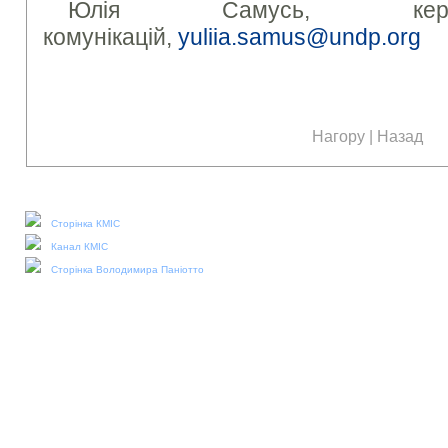
Юлія Самусь, керів
комунікацій,
yuliia.samus@undp.org
Нагору
|
Назад
Наші соціальні медіа:
Сторінка КМІС
Канал КМІС
Сторінка Володимира Паніотто