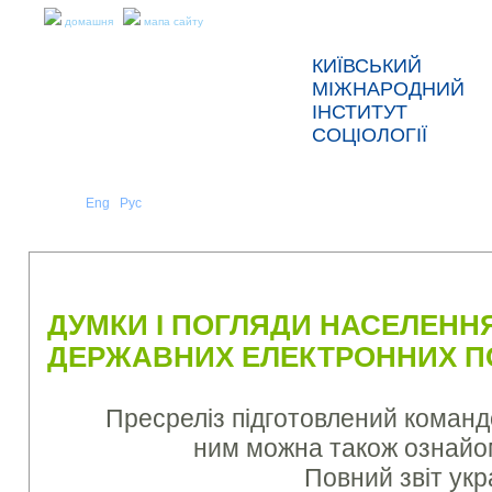
домашня
мапа сайту
КИЇВСЬКИЙ
МІЖНАРОДНИЙ
ІНСТИТУТ
СОЦІОЛОГІЇ
Укр
Eng
Рус
|
|
ПРО НАС
НОВИНИ
ПРЕС-РЕЛІЗИ ТА ЗВІТИ
ДУМКИ І ПОГЛЯДИ НАСЕЛЕНН
ДЕРЖАВНИХ ЕЛЕКТРОННИХ ПОС
Пресреліз підготовлений команд
ним можна також ознайо
Повний звіт ук