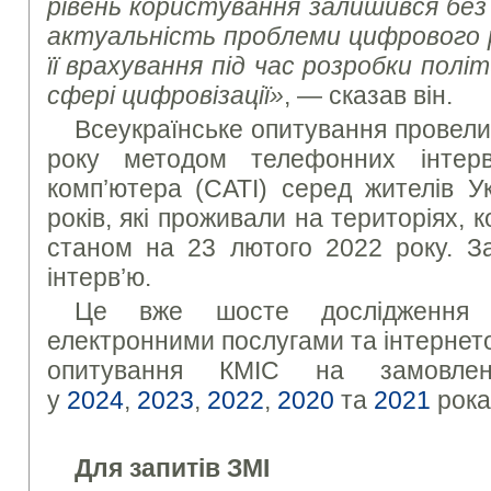
рівень користування залишився без 
актуальність проблеми цифрового р
її врахування під час розробки політ
сфері цифровізації»
, — сказав він.
Всеукраїнське опитування провели
року методом телефонних інтер
комп’ютера (CATI) серед жителів У
років, які проживали на територіях,
станом на 23 лютого 2022 року. З
інтерв’ю.
Це вже шосте дослідження 
електронними послугами та інтернето
опитування КМІС на замовле
у
2024
,
2023
,
2022
,
2020
та
2021
рока
Для запитів ЗМІ