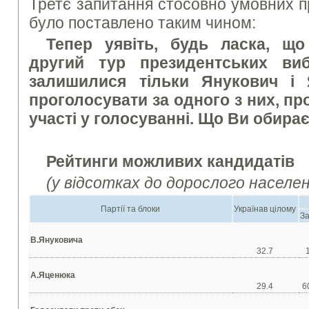
Третє запитання стосовно умовних п
було поставлено таким чином:
Тепер уявіть, будь ласка, що
другий тур президентських виб
залишилися тільки Янукович і
проголосувати за одного з них, пр
участі у голосуванні. Що Ви обир
Рейтинги можливих кандидатів
(у відсотках до дорослого населенн
Партії та блоки
Українав цілому
За
В.Януковича
32.7
А.Яценюка
29.4
6