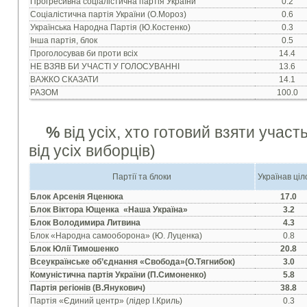
Прогресивна соціалістична партія України
0.2
Соціалістична партія України (О.Мороз)
0.6
Українська Народна Партія (Ю.Костенко)
0.3
Інша партія, блок
0.5
Проголосував би проти всіх
14.4
НЕ ВЗЯВ БИ УЧАСТІ У ГОЛОСУВАННІ
13.6
ВАЖКО СКАЗАТИ
14.1
РАЗОМ
100.0
%
від усіх, хто готовий взяти участ
від усіх виборців)
Партії та блоки
Українав ці
Блок Арсенія Яценюка
17.0
Блок Віктора Ющенка «Наша Україна»
3.2
Блок Володимира Литвина
4.3
Блок «Народна самооборона» (Ю. Луценка)
0.8
Блок Юлії Тимошенко
20.8
Всеукраїнське об’єднання «Свобода»(О.Тягнибок)
3.0
Комуністична партія України (П.Симоненко)
5.8
Партія регіонів (В.Янукович)
38.8
Партія «Єдиний центр» (лідер І.Криль)
0.3