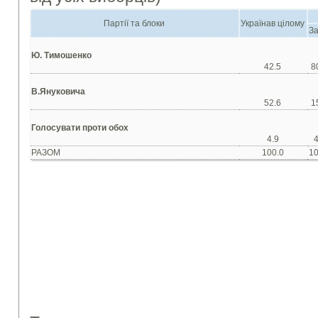
Партії та блоки
Українав цілому
За
Ю. Тимошенко
42.5
8
В.Януковича
52.6
1
Голосувати проти обох
4.9
4
РАЗОМ
100.0
10