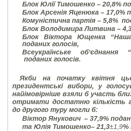
Блок Юлії Тимошенко – 20,8%
по
Блок Арсенія Яценюка – 17,0%
п
Комуністична партія – 5,8% по
Блок Володимира Литвина – 4
Блок Віктора Ющенка “Наша
поданих голосів,
Всеукраїнське об‘єднання
поданих голосів.
Якби на початку квітня цьо
президентські вибори, у голос
найімовірніше взяли б участь бли
отримати достатню кількість г
до другого туру могли б:
Віктор Янукович
–
37,9% подан
та Юлія Тимошенко
–
21,3
±
1
,9
% 