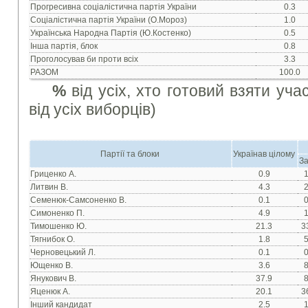
Прогресивна соціалістична партія України
0.3
Соціалістична партія України (О.Мороз)
1.0
Українська Народна Партія (Ю.Костенко)
0.5
Інша партія, блок
0.8
Проголосував би проти всіх
3.3
РАЗОМ
100.0
%
від усіх, хто готовий взяти уч
від усіх виборців)
Партії та блоки
Українав цілому
За
Гриценко А.
0.9
1
Литвин В.
4.3
2
Семенюк-Самсоненко В.
0.1
0
Симоненко П.
4.9
1
Тимошенко Ю.
21.3
3
Тягнибок О.
1.8
5
Черновецький Л.
0.1
0
Ющенко В.
3.6
8
Янукович В.
37.9
8
Яценюк А.
20.1
3
Інший кандидат
2.5
1