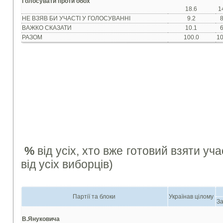
Голосувати проти обох
18.6
1
НЕ ВЗЯВ БИ УЧАСТІ У ГОЛОСУВАННІ
9.2
8
ВАЖКО СКАЗАТИ
10.1
6
РАЗОМ
100.0
10
%
від усіх, хто вже готовий взяти уч
від усіх виборців)
Партії та блоки
Українав цілому
За
В.Януковича