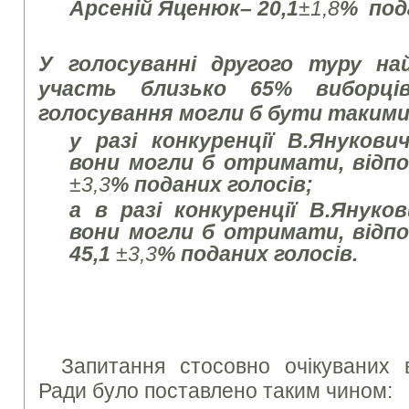
Арсеній Яценюк
–
20,1
±
1
,8
%
под
У голосуванні другого туру на
участь близько 65% виборц
голосування могли б бути такими
у разі конкуренції В.Януков
вони могли б отримати, відпов
±
3,3
% поданих голосів;
а в разі конкуренції В.Янук
вони могли б отримати, відпо
45,1
±
3,3
% поданих голосів.
Запитання стосовно очікуваних 
Ради було поставлено таким чином: