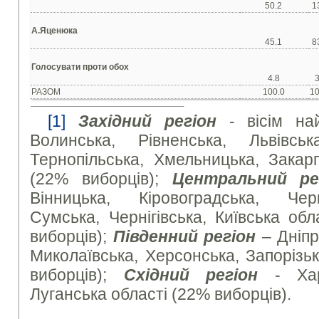
50.2
1
А.Яценюка
45.1
8
Голосувати проти обох
4.8
3
РАЗОМ
100.0
10
[1]
Західний регіон
- вісім най
Волинська, Рівненська, Львівська
Тернопільська, Хмельницька, Закарп
(22% виборців);
Центральний ре
Вінницька, Кіровоградська, Чер
Сумська, Чернігівська, Київська обл
виборців);
Південний регіон
– Дніпр
Миколаївська, Херсонська, Запорізь
виборців);
Східний регіон
- Харк
Луганська області (22% виборців).