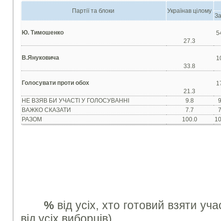
Партії та блоки
Українав цілому
За
Ю. Тимошенко
5
27.3
В.Януковича
1
33.8
Голосувати проти обох
1
21.3
НЕ ВЗЯВ БИ УЧАСТІ У ГОЛОСУВАННІ
9.8
9
ВАЖКО СКАЗАТИ
7.7
7
РАЗОМ
100.0
10
%
від усіх, хто готовий взяти уч
від усіх виборців)