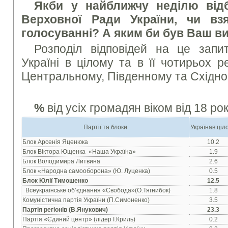
Якби у найближчу неділю від
Верховної Ради України, чи в
голосуванні? А яким би був Ваш в
Розподіл відповідей на це запит
Україні в цілому та в її чотирьох р
Центральному, Південному та Східн
%
від усіх громадян віком від 18 рок
Партії та блоки
Українав ціл
Блок Арсенія Яценюка
10.2
Блок Віктора Ющенка «Наша Україна»
1.9
Блок Володимира Литвина
2.6
Блок «Народна самооборона» (Ю. Луценка)
0.5
Блок Юлії Тимошенко
12.5
Всеукраїнське об’єднання «Свобода»(О.Тягнибок)
1.8
Комуністична партія України (П.Симоненко)
3.5
Партія регіонів (В.Янукович)
23.3
Партія «Єдиний центр» (лідер І.Криль)
0.2