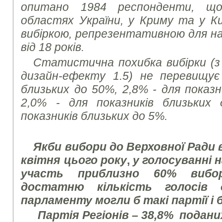
опитано 1984 респонденти, щ
областях України, у Криму та у К
вибіркою, репрезентативною для на
від 18 років.
Статистична похибка вибірки (з 
дизайн-ефекту 1.5) не перевищує
близьких до 50%, 2,8% - для показн
2,0% - для показників близьких
показників близьких до 5%.
Якби вибори до Верховної Ради 
квітня цього року
,
у голосуванні 
участь приблизно 60% вибо
достатню кількість голосів
парламенту могли б такі партії і 
Партія Регіонів – 38,8%
поданих