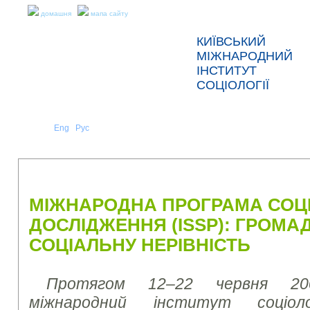
домашня
мапа сайту
КИЇВСЬКИЙ
МІЖНАРОДНИЙ
ІНСТИТУТ
СОЦІОЛОГІЇ
Укр
Eng
Рус
|
|
ПРО НАС
НОВИНИ
ПРЕС-РЕЛІЗИ ТА ЗВІТИ
МІЖНАРОДНА ПРОГРАМА СОЦ
ДОСЛІДЖЕННЯ (ISSP): ГРОМА
СОЦІАЛЬНУ НЕРІВНІСТЬ
Протягом 12–22 червня 20
міжнародний інститут соціоло