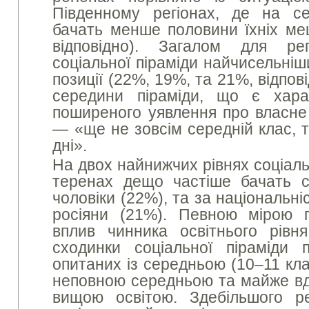
Південному регіонах, де на с
бачать менше половини їхніх ме
відповідно). Загалом для ре
соціальної піраміди найчисельніш
позиції (22%, 19%, та 21%, відпов
середини піраміди, що є хар
поширеного уявлення про власне
— «ще не зовсім середній клас, 
дні».
На двох найнижчих рівнях соціаль
теренах дещо частіше бачать с
чоловіки (22%), та за національніс
росіяни (21%). Певною мірою п
вплив чинника освітнього рівн
сходинки соціальної піраміди
опитаних із середньою (10–11 кла
неповною середньою та майже вд
вищою освітою. Здебільшого 