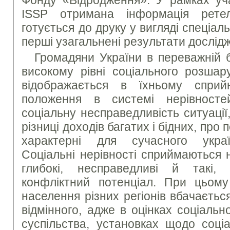
Фонду «Відродження». У рамках уча
ISSP отримана інформація рете
готується до друку у вигляді спеціа
перші узагальнені результати дослід
Громадяни України в переважній б
високому рівні соціального розшар
відображається в їхньому сприйн
положення в системі нерівност
соціальну несправедливість ситуаці
різниці доходів багатих і бідних, про 
характерні для сучасного україн
Соціальні нерівності сприймаються 
глибокі, несправедливі й такі
конфліктний потенціал. При цьому
населення різних регіонів вбачається
відмінного, адже в оцінках соціально
суспільства, установках щодо соціа