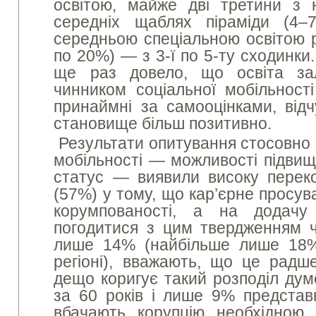
освітою, майже дві третини з 
середніх щаблях піраміди (4–
середньою спеціальною освітою р
по 20%) — з 3-ї по 5-ту сходинки
ще раз довело, що освіта за
чинником соціальної мобільност
принаймні за самооцінками, відч
становище більш позитивно.
Результати опитування стосовно 
мобільності — можливості підвищ
статус — виявили високу переко
(57%) у тому, що кар’єрне просув
корумпованості, а на додач
погодитися з цим твердженням ч
лише 14% (найбільше лише 18
регіоні), вважають, що це радше
дещо коригує такий розподіл дум
за 60 років і лише 9% представн
вбачають корупцію необхідною 