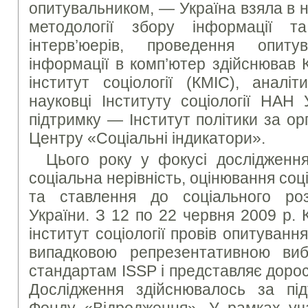
опитувальником, — Україна взяла в 
методології збору інформації та
інтерв’юерів, проведення опит
інформації в комп’ютер здійснював 
інститут соціології (КМІС), анал
науковці Інституту соціології НАН 
підтримку — Інститут політики за ор
Центру «Соціальні індикатори».
Цього року у фокусі дослідженн
соціальна нерівність, оцінювання соц
та ставлення до соціального ро
України. З 12 по 22 червня 2009 р.
інститут соціології провів опитуванн
випадковою репрезентативною виб
стандартам ISSP і представляє доро
Дослідження здійснювалось за пі