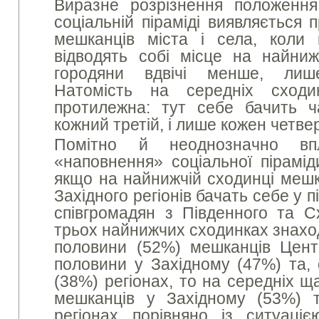
Виразне розрізнення положення
соціальній піраміді виявляється 
мешканців міста і села, коли
відводять собі місце на найнижч
городяни вдвічі менше, лиш
Натомість на середніх сходи
протилежна: тут себе бачить ч
кожний третій, і лише кожен четв
Помітно й неоднозначно вп
«наповнення» соціальної пірамід
якщо на найнижчій сходинці мешк
Західного регіонів бачать себе у п
співгромадян з Південного та Сх
трьох найнижчих сходинках знаход
половини (52%) мешканців Цент
половини у Західному (47%) та, 
(38%) регіонах, то на середніх щ
мешканців у Західному (53%) 
регіонах порівняно із ситуаці