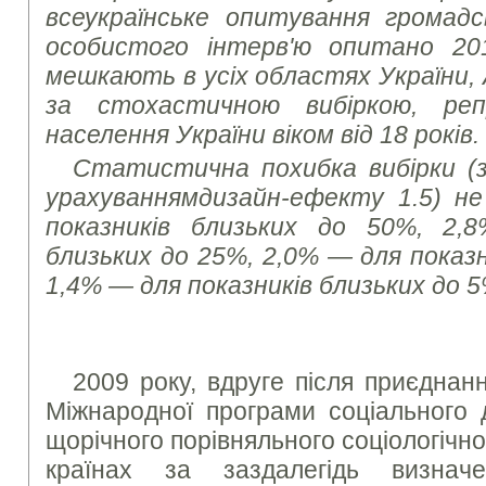
всеукраїнське опитування громад
особистого інтерв'ю опитано 20
мешкають в усіх областях України, А
за стохастичною вибіркою, ре
населення України віком від 18 років.
Статистична похибка вибірки (з 
урахуванням
дизайн-ефекту 1.5) н
показників близьких до 50%, 2,
близьких до 25%, 2,0% — для показн
1,4% — для показників близьких до 5
2009 року, вдруге після приєднан
Міжнародної програми соціального 
щорічного порівняльного соціологічно
країнах за заздалегідь визна