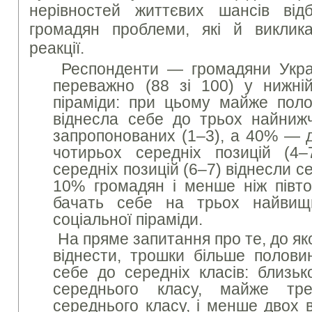
нерівностей життєвих шансів відб
громадян проблеми, які й виклик
реакції.
Респонденти — громадяни Украї
переважно (88 зі 100) у нижній
піраміди: при цьому майже пол
віднесла себе до трьох найнижч
запропонованих (1–3), а 40% — д
чотирьох середніх позицій (4–
середніх позицій (6–7) віднесли 
10% громадян і менше ніж півто
бачать себе на трьох найвищ
соціальної піраміди.
На пряме запитання про те, до як
віднести, трошки більше полови
себе до середніх класів: близ
середнього класу, майже т
середнього класу, і менше двох 