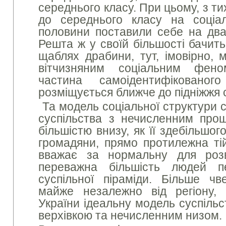
середнього класу. При цьому, з тих
до середнього класу на соціа
половини поставили себе на два 
Решта ж у своїй більшості бачить
щаблях драбини, тут, імовірно, 
вітчизняним соціальним фен
частина самоідентифікованог
розміщується ближче до підніжжя с
Та модель соціальної структури с
суспільства з нечисленним про
більшістю внизу, як її здебільшо
громадяни, прямо протилежна тій
вважає за нормальну для розв
переважна більшість людей п
суспільної піраміди. Більше чв
майже незалежно від регіону, 
України ідеальну модель суспіль
верхівкою та нечисленним низом.