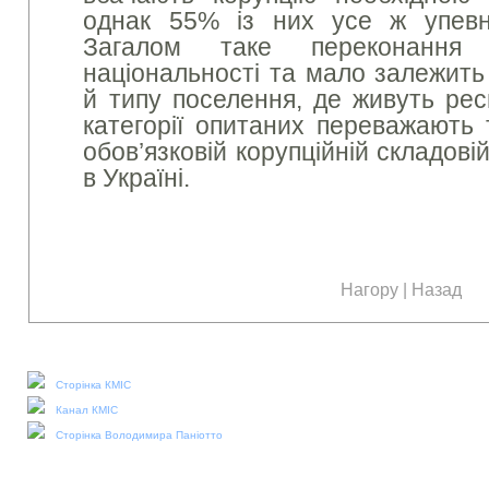
однак 55% із них усе ж упевн
Загалом таке переконання
національності та мало залежить в
й типу поселення, де живуть рес
категорії опитаних переважають 
обов’язковій корупційній складові
в Україні.
Нагору
|
Назад
Наші соціальні медіа:
Сторінка КМІС
Канал КМІС
Сторінка Володимира Паніотто