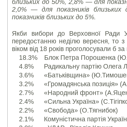
близьких до 50%, 2,8% — для показн
2,0% — для показників близьких
показників близьких до 5%.
Якби вибори до Верховної Ради У
передостанню неділю вересня, то з 
віком від 18 років проголосували б за 
18.3% Блок Петра Порошенка (Ю.
4.8% Радикальну партію Олега 
3.6% «Батьківщина» (Ю.Тимоше
3.2% «Громадянська позиція» (А
2.7% «Народний фронт» (А.Яце
2.4% «Сильна Україна» (С.Тігіпк
2.2% «Свобода» (О.Тягнибок)
2.1% Комуністична партія Україн