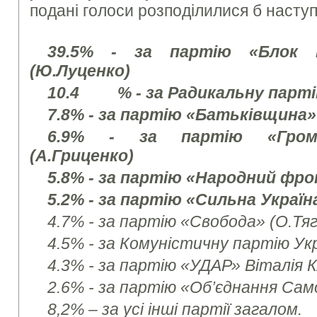
подані голоси розподілилися б наст
39.5% - за партію «Блок 
(Ю.Луценко)
10.4 % - за Радикальну парті
7.8% - за партію «Батьківщина
6.9% - за партію «Грома
(А.Гриценко)
5.8% - за партію «Народний фр
5.2% - за партію «Сильна Україна
4.7% - за партію «Свобода» (О.Тя
4.5% - за Комуністичну партію Ук
4.3% - за партію «УДАР» Віталія 
2.6% - за партію «Об’єднання Сам
8,2% – за усі інші партії загалом.