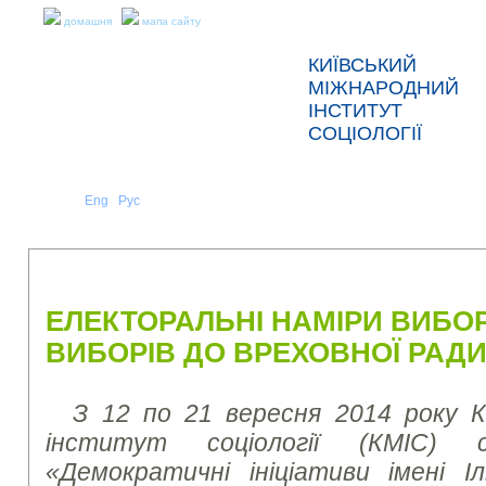
домашня
мапа сайту
КИЇВСЬКИЙ
МІЖНАРОДНИЙ
ІНСТИТУТ
СОЦІОЛОГІЇ
Укр
Eng
Рус
|
|
ПРО НАС
НОВИНИ
ПРЕС-РЕЛІЗИ ТА ЗВІТИ
ЕЛЕКТОРАЛЬНІ НАМІРИ ВИБО
ВИБОРІВ ДО ВРЕХОВНОЇ РАД
З 12 по 21 вересня 2014 року К
інститут соціології (КМІС)
«Демократичні
ініціативи імені І