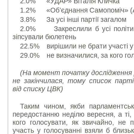
2.0% «УДАР» Віталія Кличка
1.2% «Об’єднання Самопоміч» (
3.8% За усі інші партії загалом
2.0% Закреслили б усі політичні
зіпсували бюлетень
22.5% вирішили не брати участі у
29.0% не визначилися, за кого го
(На момент початку дослідження 
не закінчилася, тому список парті
від списку ЦВК)
Таким чином, якби парламентськ
передостанню неділю вересня, а ті,
кого голосувати, як звичайно, не 
участь у голосуванні взяли б близьк