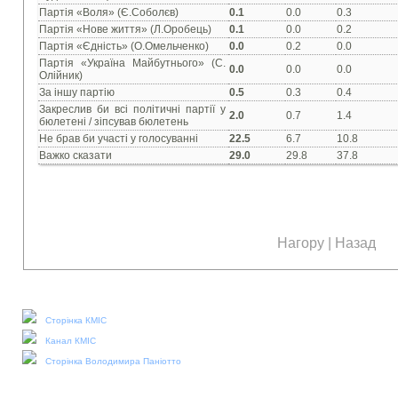
Партія «Воля» (Є.Соболєв)
0.1
0.0
0.3
Партія «Нове життя» (Л.Оробець)
0.1
0.0
0.2
Партія «Єдність» (О.Омельченко)
0.0
0.2
0.0
Партія «Україна Майбутнього» (С.
0.0
0.0
0.0
Олійник)
За іншу партію
0.5
0.3
0.4
Закреслив би всі політичні партії у
2.0
0.7
1.4
бюлетені / зіпсував бюлетень
Не брав би участі у голосуванні
22.5
6.7
10.8
Важко сказати
29.0
29.8
37.8
Нагору
|
Назад
Наші соціальні медіа:
Сторінка КМІС
Канал КМІС
Сторінка Володимира Паніотто