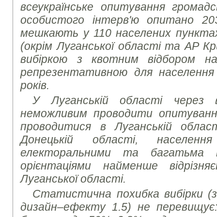
всеукраїнське опитування громад
особистого інтерв'ю опитано 20
мешкають у 110 населених пунктах 
(окрім Луганської області та АР К
вибіркою з квотним відбором н
репрезентативною для населення 
років.
У Луганській області через в
неможливим проводити опитування
проводитися в Луганській област
Донецькій області, населен
електоральними та багатьма і
орієнтаціями найменше відрізня
Луганської області.
Статистична похибка вибірки (з 
дизайн–ефекту 1.5) не перевищує: