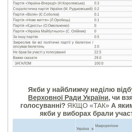
Партія «Україна-Вперед!» (Н.Королевська)
0.3
Соціалістична партія України (М. Рудьковський)
0.2
Партія «Воля» (Є.Соболєв)
0.1
Партія «Нове життя» (Л.Оробець)
0.1
Партія «Єдність» (О.Омельченко)
0
Партія «Україна Майбутнього» (С. Олійник)
0
За іншу партію
0.5
Закреслив би всі політичні партії у бюлетені /
зіпсував бюлетень
2.0
Не брав би участі у голосуванні
22.5
Важко сказати
29.0
ЗАГАЛОМ
100.0
Якби у найближчу неділю від
Верховної Ради України
, чи вз
голосуванні?
ЯКЩО «ТАК»
А яки
якби у виборах брали участ
Макрорегіони
Україна в