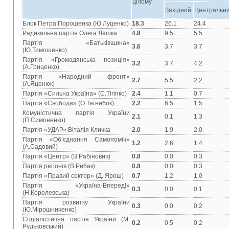
цілому
Західний
Центральн
Блок Петра Порошенка (Ю.Луценко)
18.3
26.1
24.4
Радикальна партія Олега Ляшка
4.8
9.5
5.5
Партія «Батьківщина»
3.6
3.7
3.7
(Ю.Тимошенко)
Партія «Громадянська позиція»
3.2
3.7
4.2
(А.Гриценко)
Партія «Народний фронт»
2.7
5.5
2.2
(А.Яценюк)
Партія «Сильна Україна» (С.Тігіпко)
2.4
1.1
0.7
Партія «Свобода» (О.Тягнибок)
2.2
6.5
1.5
Комуністична партія України
2.1
0.1
1.3
(П.Симоненко)
Партія «УДАР» Віталія Кличка
2.0
1.9
2.0
Партія «Об’єднання Самопоміч»
1.2
2.6
1.4
(А.Садовий)
Партія «Центр» (В.Рабінович)
0.8
0.0
0.3
Партія регіонів (В.Рибак)
0.8
0.0
0.3
Партія «Правий сектор» (Д. Ярош)
0.7
1.2
1.0
Партія «Україна-Вперед!»
0.3
0.0
0.1
(Н.Королевська)
Партія розвитку України
0.3
0.0
0.2
(Ю.Мірошниченко)
Соціалістична партія України (М.
0.2
0.5
0.2
Рудьковський)