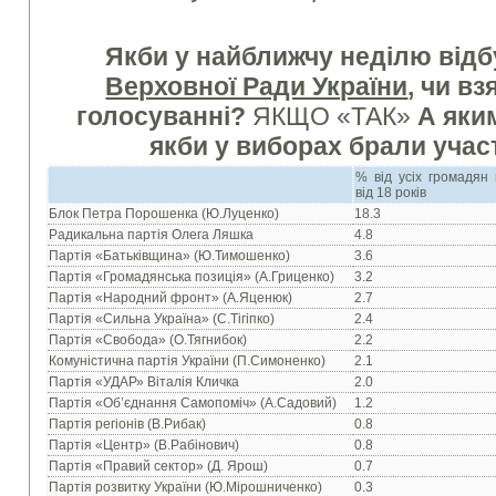
Якби у найближчу неділю від
Верховної Ради України
, чи вз
голосуванні?
ЯКЩО «ТАК»
А яки
якби у виборах брали участ
% від усіх громадян 
від 18 років
Блок Петра Порошенка (Ю.Луценко)
18.3
Радикальна партія Олега Ляшка
4.8
Партія «Батьківщина» (Ю.Тимошенко)
3.6
Партія «Громадянська позиція» (А.Гриценко)
3.2
Партія «Народний фронт» (А.Яценюк)
2.7
Партія «Сильна Україна» (С.Тігіпко)
2.4
Партія «Свобода» (О.Тягнибок)
2.2
Комуністична партія України (П.Симоненко)
2.1
Партія «УДАР» Віталія Кличка
2.0
Партія «Об’єднання Самопоміч» (А.Садовий)
1.2
Партія регіонів (В.Рибак)
0.8
Партія «Центр» (В.Рабінович)
0.8
Партія «Правий сектор» (Д. Ярош)
0.7
Партія розвитку України (Ю.Мірошниченко)
0.3