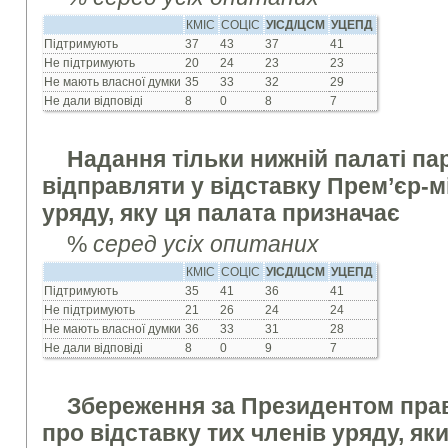
КМІС
СОЦІС
УІСД/ЦСМ
УЦЕПД
Підтримують
37
43
37
41
Не підтримують
20
24
23
23
Не мають власної думки
35
33
32
29
Не дали відповіді
8
0
8
7
Надання тільки нижній палаті п
відправляти у відставку Прем’єр-мі
уряду, яку ця палата призначає
%
серед усіх опитаних
КМІС
СОЦІС
УІСД/ЦСМ
УЦЕПД
Підтримують
35
41
36
41
Не підтримують
21
26
24
24
Не мають власної думки
36
33
31
28
Не дали відповіді
8
0
9
7
Збереження за Президентом пра
про відставку тих членів уряду, як