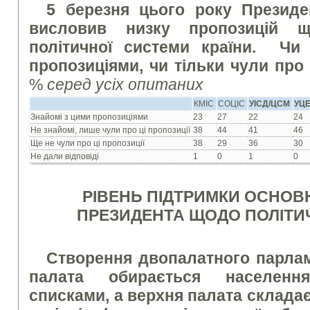
5 березня цього року Президе
висловив низку пропозицій 
політичної системи країни. Чи
пропозиціями, чи тільки чули про
%
серед усіх опитаних
КМІС
СОЦІС
УІСД/ЦСМ
УЦ
Знайомі з цими пропозиціями
23
27
22
24
Не знайомі, лише чули про ці пропозиції
38
44
41
46
Ще не чули про ці пропозиції
38
29
36
30
Не дали відповіді
1
0
1
0
РІВЕНЬ ПІДТРИМКИ ОСНОВ
ПРЕЗИДЕНТА ЩОДО ПОЛІТИ
Створення двопалатного парлам
палата обирається населенн
списками, а верхня палата складає