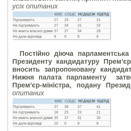
усіх опитаних
КМІС
СОЦІС
УІСД/ЦСМ
УЦЕПД
Підтримують
27
29
27
31
Не підтримують
27
34
31
33
Не мають власної думки
37
37
34
28
Не дали відповіді
9
0
8
8
Постійно діюча парламентська
Президенту кандидатуру Прем’єр-
вносить запропоновану кандида
Нижня палата парламенту затв
Прем’єр-міністра, подану През
опитаних
КМІС
СОЦІС
УІСД/ЦСМ
УЦЕПД
Підтримують
37
38
37
41
Не підтримують
18
25
23
21
Не мають власної думки
35
37
31
30
Не дали відповіді
10
0
9
8