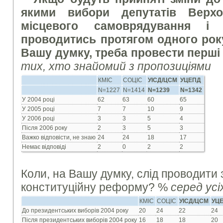
якими вибори депутатів Верхо
місцевого самоврядування і
проводитись протягом одного року,
Вашу думку, треба провести перші
тих, хто знайомий з пропозиціями
КМІС
СОЦІС
УІСД/ЦСМ
УЦЕПД
N=1227
N=1414
N=1239
N=1342
У 2004 році
62
63
60
65
У 2005 році
7
7
10
9
У 2006 році
3
3
5
4
Після 2006 року
2
3
5
3
Важко відповісти, не знаю
24
24
18
17
Немає відповіді
2
0
2
2
Коли, на Вашу думку, слід проводити
конституційну реформу? %
серед ус
КМІС
СОЦІС
УІСД/ЦСМ
УЦ
До президентських виборів 2004 року
20
24
22
24
Після президентських виборів 2004 року
16
18
18
20