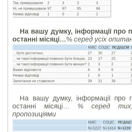
Так, примушували
2
3
3
3
Ні, не примушували
97
97
95
96
Немає відповіді
1
0
2
1
На вашу думку, інформації про 
останні місяці…
%
серед усіх опита
КМІС
СОЦІС
УІСД/ЦСМ
…було достатньо,
27
30
27
…чи такої інформації повинно бути більше,
23
27
25
…чи такої інформації повинно бути менше?
2
3
2
Важко відповісти
8
9
6
Немає відповіді
1
0
1
Запитання не ставилося
39
31
39
На вашу думку, інформації про 
останні місяці…
% серед тих
пропозиціями
КМІС
СОЦІС
УІСД/Ц
N=1227
N=1414
N=1239