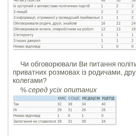
Читав у газетах
48
50
56
Із зустрічей з активістами політичних партій
1
2
3
З лекцій
2
2
2
З інформації, отриманої у громадській приймальні
1
1
2
Обговорювали родичі, друзі, знайомі
16
22
24
Обговорювали колеги, співробітники на роботі
12
13
16
З Інтернету
1
1
1
З інших джерел
1
1
2
Немає відповіді
1
0
0
Чи обговорювали Ви питання політ
приватних розмовах із родичами, дру
колегами?
%
серед усіх опитаних
КМІС
СОЦІС
УІСД/ЦСМ
УЦЕПД
Так
32
38
34
40
Ні
29
31
26
26
Немає відповіді
1
0
1
0
Запитання не ставилося
39
31
39
34