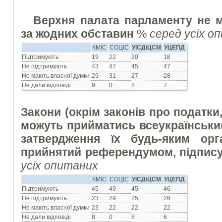
Верхня палата парламенту не 
за жодних обставин
%
серед усіх о
КМІС
СОЦІС
УІСД/ЦСМ
УЦЕПД
Підтримують
19
22
20
18
Не підтримують
43
47
45
47
Не мають власної думки
29
31
27
28
Не дали відповіді
9
0
8
7
Закони (окрім законів про податки
можуть прийматись всеукраїнськ
затвердження їх будь-яким орг
прийнятий референдумом, підпис
усіх опитаних
КМІС
СОЦІС
УІСД/ЦСМ
УЦЕПД
Підтримують
45
49
45
46
Не підтримують
23
29
25
26
Не мають власної думки
23
22
22
22
Не дали відповіді
8
0
8
6