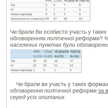
КМІС
СОЦІС
УІСД/ЦСМ
УЦЕПД
Так
5
6
7
8
Ні
6
7
7
9
Немає відповіді
0
0
0
0
Запитання не ставилося
89
87
86
83
Чи брали Ви особисто участь у таких
обговореннях політичної реформи?
%
населених пунктах були обговоренн
КМІС
СОЦІС
УІСД/ЦСМ
УЦЕПД
N=219
N=265
N=
278
N=341
Так
45
45
48
47
Ні
54
55
51
53
Немає відповіді
1
0
1
0
Чи брали ви участь у таких формах
обговорення політичної реформи
за 
серед усіх опитаних