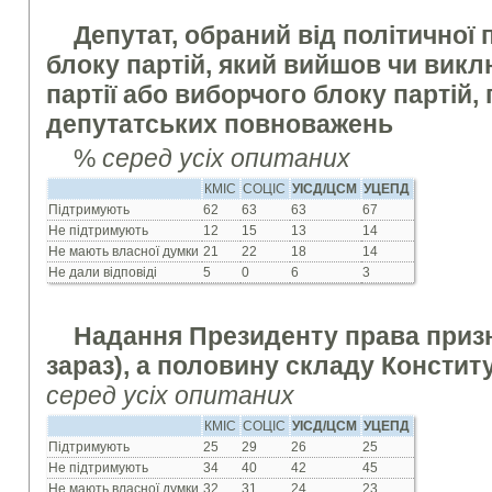
Депутат, обраний від
політичної 
блоку партій, який вийшов чи виклю
партії або виборчого блоку партій,
депутатських повноважень
%
серед усіх опитаних
КМІС
СОЦІС
УІСД/ЦСМ
УЦЕПД
Підтримують
62
63
63
67
Не підтримують
12
15
13
14
Не мають власної думки
21
22
18
14
Не дали відповіді
5
0
6
3
Надання Президенту права призн
зараз), а половину складу Констит
серед усіх опитаних
КМІС
СОЦІС
УІСД/ЦСМ
УЦЕПД
Підтримують
25
29
26
25
Не підтримують
34
40
42
45
Не мають власної думки
32
31
24
23