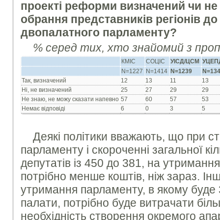
проекті реформи визначений чи не
обрання представників регіонів до
двопалатного парламенту?
% серед тих, хто знайомий з про
КМІС
СОЦІС
УІСД/ЦСМ
УЦЕП
N=1227
N=1414
N=1239
N=13
Так, визначений
12
13
11
13
Ні, не визначений
25
27
29
29
Не знаю, не можу сказати напевно
57
60
57
53
Немає відповіді
6
0
3
5
Деякі політики вважають, що при с
парламенту і скороченні загальної кі
депутатів із 450 до 381, на утриманн
потрібно менше коштів, ніж зараз. Ін
утримання парламенту, в якому буде 3
палати, потрібно буде витрачати біл
необхідність створення окремого апа