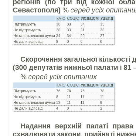
регіонів (по три від кожної обла
Севастополя)
%
серед усіх опитани
КМІС
СОЦІС
УІСД/ЦСМ
УЦЕПД
Підтримують
30
33
34
35
Не підтримують
28
33
31
32
Не мають власної думки
34
34
29
27
Не дали відповіді
8
0
6
6
Скорочення загальної кількості д
(300 депутатів нижньої палати і 81 
%
серед усіх опитаних
КМІС
СОЦІС
УІСД/ЦСМ
УЦЕПД
Підтримують
76
78
75
78
Не підтримують
8
11
11
11
Не мають власної думки
13
11
11
9
Не дали відповіді
4
0
3
2
Надання верхній палаті права
схвалювати закони, прийняті ниж