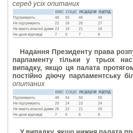
серед усіх опитаних
КМІС
СОЦІС
УІСД/ЦСМ
УЦЕПД
Підтримують
48
55
46
49
Не підтримують
22
26
26
27
Не мають власної думки
23
19
21
18
Не дали відповіді
7
0
7
6
Надання Президенту права розп
парламенту тільки у трьох нас
випадку, якщо ця палата протяго
постійно діючу парламентську б
опитаних
КМІС
СОЦІС
УІСД/ЦСМ
УЦЕПД
Підтримують
48
54
50
50
Не підтримують
20
24
23
24
Не мають власної думки
26
22
21
20
Не дали відповіді
7
0
6
6
У випадку, якщо нижня палата пр