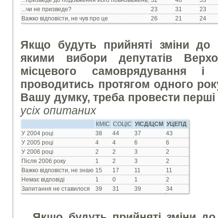
...призведе до подовження його повноважень,
52
48
53
...чи не призведе?
23
31
23
Важко відповісти, не чув про це
26
21
24
Якщо будуть прийняті зміни до к
якими вибори депутатів Верхо
місцевого самоврядування і
проводитись протягом одного року,
Вашу думку, треба провести перші
усіх опитаних
КМІС
СОЦІС
УІСД/ЦСМ
УЦЕПД
У 2004 році
38
44
37
43
У 2005 році
4
4
6
6
У 2006 році
2
2
3
2
Після 2006 року
1
2
3
2
Важко відповісти, не знаю
15
17
11
11
Немає відповіді
1
0
1
2
Запитання не ставилося
39
31
39
34
Якщо будуть прийняті зміни до к