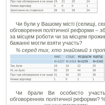
Про такі обговорення я не знаю
19
21
20
24
Немає відповіді
0
0
0
1
Запитання не ставилося
39
31
39
34
Чи були у Вашому місті (селищі, селі
обговорення політичної реформи – збо
за місцем роботи чи за місцем прожив
бажанні могли взяти участь?
% серед тих, хто знайомий з про
КМІС
СОЦІС
УІСД/ЦСМ
УЦЕПД
N=1227
N=1414
N=1239
N=1342
Так, були
18
19
22
25
Ні, не було
50
35
44
38
Про такі обговорення я не знаю
31
30
33
36
Немає відповіді
1
0
1
1
Чи брали Ви особисто участь
обговореннях політичної реформи? 