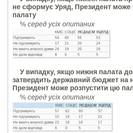
не сформує Уряд, Президент може
палату
%
серед усіх опитаних
КМІС
СОЦІС
УІСД/ЦСМ
УЦЕПД
Підтримують
54
60
55
53
Не підтримують
17
21
20
24
Не мають власної думки
24
19
20
18
Не дали відповіді
6
0
5
5
У випадку, якщо нижня палата до
затвердить державний бюджет на н
Президент може розпустити цю па
%
серед усіх опитаних
КМІС
СОЦІС
УІСД/ЦСМ
УЦЕПД
Підтримують
57
62
60
57
Не підтримують
15
19
17
21
Не мають власної думки
22
19
18
17
Не дали відповіді
6
0
5
5