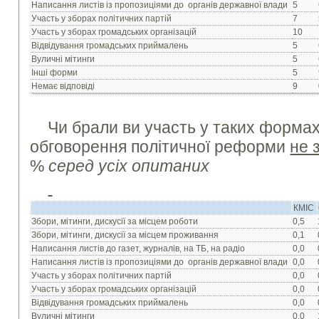
Написання листів із пропозиціями до органів державної влади
5
Участь у зборах політичних партій
7
Участь у зборах громадських організацій
10
Відвідування громадських приймалень
5
Вуличні мітинги
5
Інші форми
5
Немає відповіді
9
Чи брали ви участь у таких формах
обговорення політичної реформи
не 
%
серед усіх опитаних
КМІС
Збори, мітинги, дискусії за місцем роботи
0,5
Збори, мітинги, дискусії за місцем проживання
0,1
Написання листів до газет, журналів, на ТБ, на радіо
0,0
Написання листів із пропозиціями до органів державної влади
0,0
Участь у зборах політичних партій
0,0
Участь у зборах громадських організацій
0,0
Відвідування громадських приймалень
0,0
Вуличні мітинги
0,0