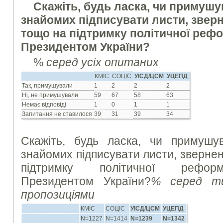
Скажіть, будь ласка, чи примуш
знайомих підписувати листи, звер
тощо на підтримку політичної реф
Президентом України?
%
серед усіх опитаних
КМІС
СОЦІС
УІСД/ЦСМ
УЦЕПД
Так, примушували
1
2
2
2
Ні, не примушували
59
67
58
63
Немає відповіді
1
0
1
1
Запитання не ставилося
39
31
39
34
Скажіть, будь ласка, чи примуш
знайомих підписувати листи, зверне
підтримку політичної реформ
Президентом України?
% серед ти
пропозиціями
КМІС
СОЦІС
УІСД/ЦСМ
УЦЕПД
N=1227
N=1414
N=1239
N=1342