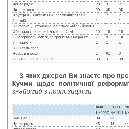
Чув по радіо
28
31
27
Читав у газетах
29
35
35
Із зустрічей з активістами політичних партій
1
2
2
З лекцій
1
1
1
З інформації, отриманої у громадській приймальні
1
1
1
Обговорювали родичі, друзі, знайомі
10
15
15
Обговорювали колеги, співробітники на роботі
7
9
10
З Інтернету
1
1
1
З інших джерел
1
1
1
Немає відповіді
1
61
0
Запитання не ставилося
39
31
39
З яких джерел Ви знаєте про про
Кучми щодо політичної реформ
знайомий з пропозиціями
КМІС
СОЦІС
У
N=1227
N=1414
N
Бачив по ТБ
89
88
86
Чув по радіо
45
45
44