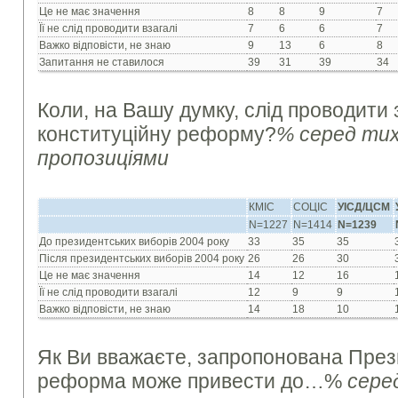
Це не має значення
8
8
9
7
Її не слід проводити взагалі
7
6
6
7
Важко відповісти, не знаю
9
13
6
8
Запитання не ставилося
39
31
39
34
Коли, на Вашу думку, слід проводити
конституційну реформу?
% серед тих
пропозиціями
КМІС
СОЦІС
УІСД/ЦСМ
N=1227
N=1414
N=1239
До президентських виборів 2004 року
33
35
35
Після президентських виборів 2004 року
26
26
30
Це не має значення
14
12
16
Її не слід проводити взагалі
12
9
9
Важко відповісти, не знаю
14
18
10
Як Ви вважаєте, запропонована През
реформа може привести до…%
сере