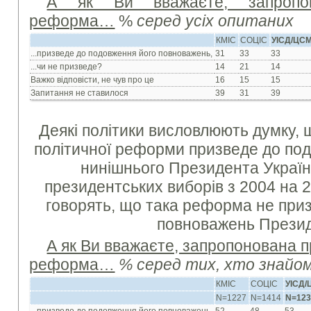
А як Ви вважаєте, запропон
реформа…
%
серед усіх опитаних
КМІС
СОЦІС
УІСД/ЦС
...призведе до подовження його повноважень,
31
33
33
...чи не призведе?
14
21
14
Важко відповісти, не чув про це
16
15
15
Запитання не ставилося
39
31
39
Деякі політики висловлюють думку,
політичної реформи призведе до по
нинішнього Президента Україн
президентських виборів з 2004 на 20
говорять, що така реформа не при
повноважень Презид
А як Ви вважаєте, запропонована 
реформа…
% серед тих, хто знайом
КМІС
СОЦІС
УІСД
N=1227
N=1414
N=12