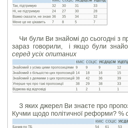
КМІС
СОЦІС
УІСД/ЦСМ
УЦЕПД
Так, підтримую
32
30
31
33
Ні, не підтримую
24
27
30
28
Важко сказати, не знаю
36
35
34
32
Мене це не цікавить
7
8
5
7
Чи були Ви знайомі до сьогодні з п
зараз говорили, і якщо були знайо
серед усіх опитаних
КМІС
СОЦІС
УІСД/ЦСМ
УЦЕП
Знайомий з усіма цими пропозиціями
9
9
9
12
Знайомий з більшістю цих пропозицій
14
18
16
15
Знайомий з деякими з цих пропозицій
38
42
36
39
Уперше чує про такі пропозиції
38
29
38
33
Відмова від відповіді
1
2
1
1
З яких джерел Ви знаєте про пропо
Кучми щодо політичної реформи? %
КМІС
СОЦІС
УІСД
Бачив по ТБ
54
61
53