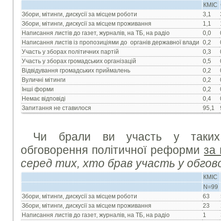
КМІС
Збори, мітинги, дискусії за місцем роботи
3,1
Збори, мітинги, дискусії за місцем проживання
1,1
Написання листів до газет, журналів, на ТБ, на радіо
0,0
Написання листів із пропозиціями до органів державної влади
0,2
Участь у зборах політичних партій
0,3
Участь у зборах громадських організацій
0,5
Відвідування громадських приймалень
0,2
Вуличні мітинги
0,2
Інші форми
0,2
Немає відповіді
0,4
Запитання не ставилося
95,1
Чи брали ви участь у таких
обговорення політичної реформи
за
серед тих, хто брав участь у обгов
КМІС
N=99
Збори, мітинги, дискусії за місцем роботи
63
Збори, мітинги, дискусії за місцем проживання
23
Написання листів до газет, журналів, на ТБ, на радіо
1