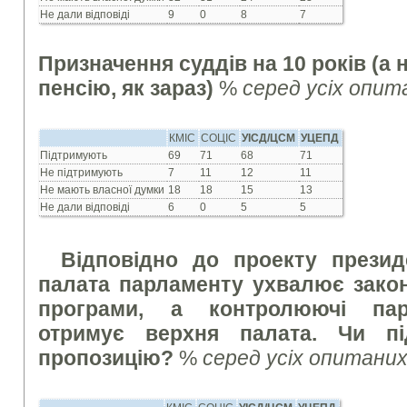
Не дали відповіді
9
0
8
7
Призначення суддів на 10 років (а 
пенсію, як зараз)
%
серед усіх опит
КМІС
СОЦІС
УІСД/ЦСМ
УЦЕПД
Підтримують
69
71
68
71
Не підтримують
7
11
12
11
Не мають власної думки
18
18
15
13
Не дали відповіді
6
0
5
5
Відповідно до проекту презид
палата парламенту ухвалює закон
програми, а контролюючі парл
отримує верхня палата. Чи пі
пропозицію?
%
серед усіх опитани