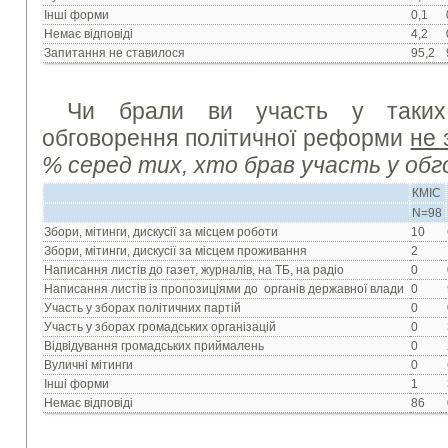
Інші форми
0,1
Немає відповіді
4,2
Запитання не ставилося
95,2
Чи брали ви участь у таких
обговорення політичної реформи
не 
% серед тих, хто брав участь у обг
КМІС
N=98
Збори, мітинги, дискусії за місцем роботи
10
Збори, мітинги, дискусії за місцем проживання
2
Написання листів до газет, журналів, на ТБ, на радіо
0
Написання листів із пропозиціями до органів державної влади
0
Участь у зборах політичних партій
0
Участь у зборах громадських організацій
0
Відвідування громадських приймалень
0
Вуличні мітинги
0
Інші форми
1
Немає відповіді
86