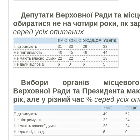
Депутати Верховної Ради та міс
обиратися не на чотири роки, як зар
серед усіх опитаних
КМІС
СОЦІС
УІСД/ЦСМ
УЦЕПД
Підтримують
31
33
29
33
Не підтримують
40
45
48
44
Не мають власної думки
22
22
17
18
Не дали відповіді
6
0
6
5
Вибори органів місцевого
Верховної Ради та Президента ма
рік, але у різний час
%
серед усіх о
КМІС
СОЦІС
Підтримують
49
52
Не підтримують
22
24
Не мають власної думки
23
24
Не дали відповіді
6
0