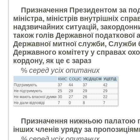
Призначення Президентом за по
міністра, міністрів внутрішніх справ
надзвичайних ситуацій, закордонни
також голів Державної податкової а
Державної митної служби, Служби 
Державного комітету у справах ох
кордону, як це є зараз
%
серед усіх опитаних
КМІС
СОЦІС
УІСД/ЦСМ
УЦЕПД
Підтримують
37
44
37
42
Не підтримують
25
29
29
29
Не мають власної думки
30
27
26
22
Не дали відповіді
7
0
8
7
Призначення нижньою палатою п
інших членів уряду за пропозиціям
% серед усіх опитаних