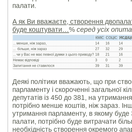
палати.
А як Ви вважаєте, створення двопал
буде коштувати…
%
серед усіх опит
КМІС
СОЦІС
УІСД/
... менше, ніж зараз,
14
16
14
... більше, ніж зараз
27
32
29
... чи у Вас не має певної думки з цього приводу?
18
21
16
Немає відповіді
3
0
2
Запитання не ставилося
39
31
39
Деякі політики вважають, що при ств
парламенту і скороченні загальної кі
депутатів із 450 до 381, на утриманн
потрібно менше коштів, ніж зараз. Ін
утримання парламенту, в якому буде 3
палати, потрібно буде витрачати біл
необхідність створення окремого апа