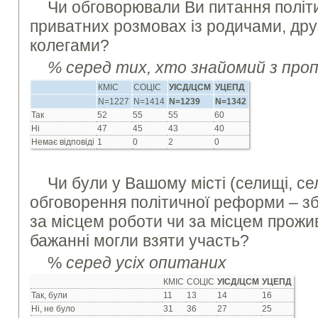
Чи обговорювали Ви питання політ
приватних розмовах із родичами, дру
колегами?
% серед тих, хто знайомий з про
КМІС
СОЦІС
УІСД/ЦСМ
УЦЕПД
N=1227
N=1414
N=1239
N=1342
Так
52
55
55
60
Ні
47
45
43
40
Немає відповіді
1
0
2
0
Чи були у Вашому місті (селищі, селі
обговорення політичної реформи – збо
за місцем роботи чи за місцем прожив
бажанні могли взяти участь?
%
серед усіх опитаних
КМІС
СОЦІС
УІСД/ЦСМ
УЦЕПД
Так, були
11
13
14
16
Ні, не було
31
36
27
25