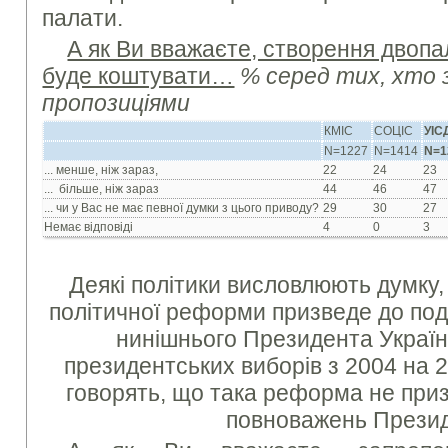
палати.
А як Ви вважаєте, створення двоп
буде коштувати…
% серед тих, хто 
пропозиціями
КМІС
СОЦІС
УІС
N=1227
N=1414
N=1
... менше, ніж зараз,
22
24
23
... більше, ніж зараз
44
46
47
... чи у Вас не має певної думки з цього приводу?
29
30
27
Немає відповіді
4
0
3
Деякі політики висловлюють думку
політичної реформи призведе до по
нинішнього Президента Україн
президентських виборів з 2004 на 20
говорять, що така реформа не при
повноважень Презид