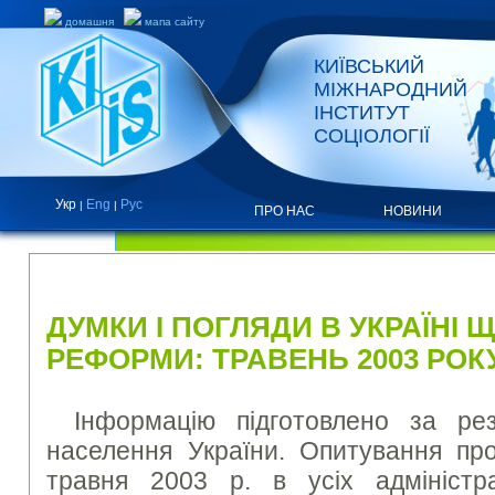
домашня
мапа сайту
КИЇВСЬКИЙ
МІЖНАРОДНИЙ
ІНСТИТУТ
СОЦІОЛОГІЇ
Укр
Eng
Рус
|
|
ПРО НАС
НОВИНИ
ПРЕС-РЕЛІЗИ ТА ЗВІТИ
ДУМКИ І ПОГЛЯДИ В УКРАЇНІ 
РЕФОРМИ: ТРАВЕНЬ 2003 РОК
Інформацію підготовлено за ре
населення України. Опитування пр
травня 2003 р. в усіх адміністра