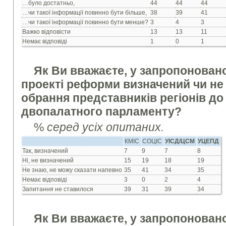
…було достатньо,
44
44
44
…чи такої інформації повинно бути більше,
38
39
41
…чи такої інформації повинно бути менше?
3
4
3
Важко відповісти
13
13
11
Немає відповіді
1
0
1
Як Ви вважаєте, у запропонова
проекті реформи визначений чи не
обрання представників регіонів до
двопалатного парламенту?
%
серед усіх опитаних.
КМІС
СОЦІС
УІСД/ЦСМ
УЦЕПД
Так, визначений
7
9
7
8
Ні, не визначений
15
19
18
19
Не знаю, не можу сказати напевно
35
41
34
35
Немає відповіді
3
0
2
4
Запитання не ставилося
39
31
39
34
Як Ви вважаєте, у запропонова