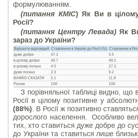
формулюванням.
(питання КМІС
) Як Ви в цілом
Росії?
(питання Центру Левада)
Як Ви
зараз до України?
Варіанти відповідей
Ставлення в Україні до Росії (%)
Ставлення в Росі
дуже добре
47.3
5.5
в цілому добре
40.7
49.2
в цілому погано
4.5
27.3
дуже погано
2.3
6.2
ВАЖКО СКАЗАТИ
5.1
11.9
Разом
100
100
З порівняльної таблиці видно, що 
Росії в цілому позитивне у абсолют
(88%)
. В Росії ж позитивно ставлять
дорослого населення. Особливо вели
тих, хто ставиться дуже добре до су
до України та ставиться лише близь