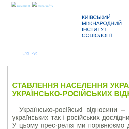
домашня
мапа сайту
КИЇВСЬКИЙ
МІЖНАРОДНИЙ
ІНСТИТУТ
СОЦІОЛОГІЇ
Укр
Eng
Рус
|
|
ПРО НАС
НОВИНИ
ПРЕС-РЕЛІЗИ ТА ЗВІТИ
СТАВЛЕННЯ НАСЕЛЕННЯ УКРАЇ
УКРАЇНСЬКО-РОСІЙСЬКИХ ВІ
Українсько-російські відносини –
українських так і російських дослідн
У цьому прес-релізі ми порівнюємо 