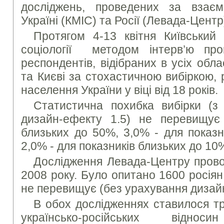
досліджень, проведених за взає
Україні (КМІС) та Росії (Левада-Центр
Протягом 4-13 квітня Київський 
соціології методом інтерв’ю про
респондентів, відібраних в усіх обл
та Києві за стохастичною вибіркою,
населення України у віці від 18 років.
Статистична похибка вибірки (з 
дизайн-ефекту 1.5) не перевищує
близьких до 50%, 3,0% - для показн
2,0% - для показників близьких до 10
Дослідження Левада-Центру прово
2008 року. Було опитано 1600 росія
не перевищує (без урахування дизай
В обох дослідженнях ставилося т
українсько-російських відн