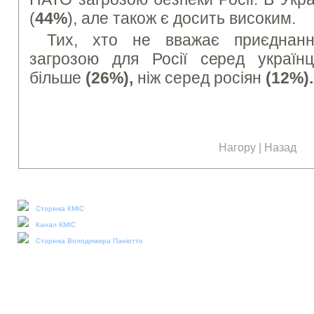
(
44%
), але також є досить високим.
Тих, хто не вважає приєднан
загрозою для Росії серед україн
більше
(26%),
ніж серед росіян
(12%).
Нагору
|
Назад
Наші соціальні медіа:
Сторінка КМІС
Канал КМІС
Сторінка Володимира Паніотто