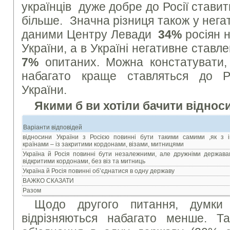
українців дуже добре до Росії стави
більше. Значна різниця також у нега
даними Центру Левади
34%
росіян 
України, а в Україні негативне ставл
7%
опитаних. Можна констатувати, 
набагато краще ставляться до Ро
України.
Якими б ви хотіли бачити віднос
Варіанти відповідей
відносини України з Росією повинні бути такими самими ,як з 
країнами – із закритими кордонами, візами, митницями
Україна й Росія повинні бути незалежними, але дружніми держава
відкритими кордонами, без віз та митниць
Україна й Росія повинні об’єднатися в одну державу
ВАЖКО СКАЗАТИ
Разом
Щодо другого питання, думки 
відрізняються набагато менше. Та