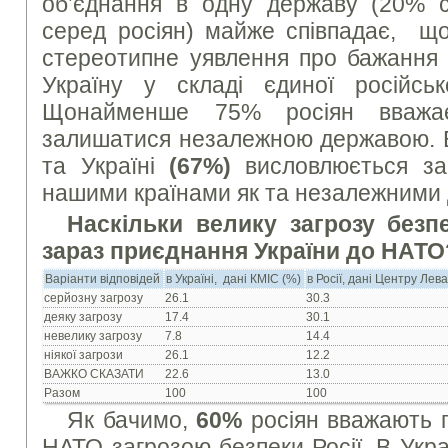
об’єднання в одну державу (20% с
серед росіян) майже співпадає, що
стереотипне уявлення про бажання 
Україну у складі єдиної російськ
Щонайменше 75% росіян вважа
залишатися незалежною державою. Б
та Україні
(67%)
висловлюється за
нашими країнами як та незалежними
Наскільки велику загрозу безп
зараз приєднання України до НАТО
Варіанти відповідей
в Україні, дані КМІС (%)
в Росії, дані Центру Лев
серйозну загрозу
26.1
30.3
деяку загрозу
17.4
30.1
невелику загрозу
7.8
14.4
ніякої загрози
26.1
12.2
ВАЖКО СКАЗАТИ
22.6
13.0
Разом
100
100
Як бачимо,
60%
росіян вважають 
НАТО загрозою безпеки Росії. В Укра