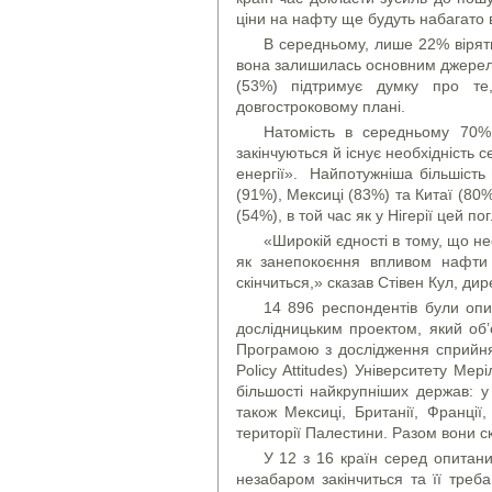
ціни на нафту ще будуть набагато
В середньому, лише 22% вірят
вона залишилась основним джерелом
(53%) підтримує думку про т
довгостроковому плані.
Натомість в середньому 70%
закінчуються й існує необхідність 
енергії». Найпотужніша більшість 
(91%), Мексиці (83%) та Китаї (80%
(54%), в той час як у Нігерії цей 
«Широкій єдності в тому, що не
як занепокоєння впливом нафти 
скінчиться,» сказав Стівен Кул, дир
14 896 респондентів були опит
дослідницьким проектом, який об’є
Програмою з дослідження сприйнятт
Policy Attitudes) Університету Ме
більшості найкрупніших держав: у К
також Мексиці, Британії, Франції,
території Палестини. Разом вони с
У 12 з 16 країн серед опитан
незабаром закінчиться та її тре