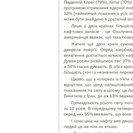
Південній Кореї (79%), Китаї (70%)
програмою отримання ядерної енерг
12% (найнижчий показник з усіх о
може бути знайдено в достатній кіль
Лише у двох країнах більшіст
нафтових запасів – це Сполучені 
американців вважає, що така позиці
Жителі ще двох країн сумнів
джерела енергії. Серед азербай
виявлення достатньої кількості на
Думки росіян розійшлися так: 37% 
а 34% так не думають. В обох країн
більшість (хоч і з незначною пере
Цікаво, що в чотирьох із п’яти
відчуттям, що уряд налаштований
показником по світу в цілому: це А
Винятком є Іран, де аж 63% вважаю
Громадськість усього світу по
за 10 років. В середньому четверо
серед них 55% вважають, що вони 
І хоча ціна на нафту вже дещо
людей це аж ніяк не втішає.