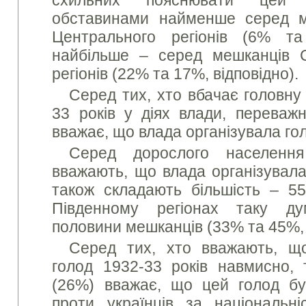
схильних пояснювати цей 
обставинами найменше серед ме
Центрального регіонів (6% та
найбільше – серед мешканців С
регіонів (22% та 17%, відповідно).
Серед тих, хто вбачає головну
33 років у діях влади, переваж
вважає, що влада організувала го
Серед дорослого населенн
вважають, що влада організувала
також складають більшість – 5
Південному регіонах таку д
половини мешканців (33% та 45%, 
Серед тих, хто вважають, що
голод 1932-33 років навмисно, т
(26%) вважає, що цей голод б
проти українців за національн