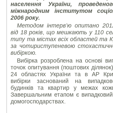
населення України, проведено
міжнародним інститутом соціол
2006 року.
Методом інтерв’ю опитано 2012
від 18 років
,
що мешкають у 110 сел
типу та містах всіх областей та Кр
за чотириступеневою стохастично
вибіркою.
Вибірка розроблена на основі ви
точок опитування (поштових ділянок) 
24 областях України та в АР Кри
вибірки заснований на випадков
будинків та квартир у межах кожн
Завершальним етапом є випадковий 
домогосподарствах.