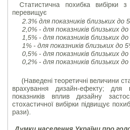
Статистична похибка вибірки з
перевищує
2.3% для показників близьких до 
2,0% - для показників близьких д
1,5% - для показників близьких д
1% - для показників близьких до
0,5% - для показників близьких д
0,2% - для показників близьких до
(Наведені теоретичні величини ст
врахування дизайн-ефекту; для п
показників вплив дизайну застос
стохастичної вибірки підвищує похиб
рази).
Думки населення України про гол