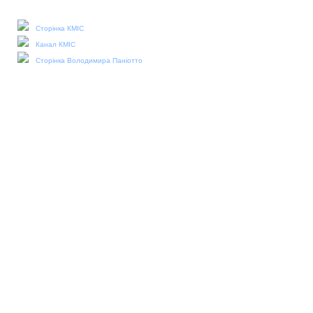
Наші соціальні медіа:
Сторінка КМІС
Канал КМІС
Сторінка Володимира Паніотто