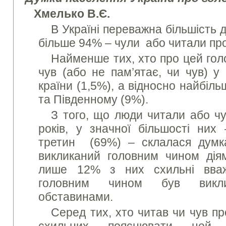
Хмелько В.Є.
В Україні переважна більшість 
більше 94% – чули або читали про
Найменше тих, хто про цей голо
чув (або не пам’ятає, чи чув) у
країни (1,5%), а відносно найбіл
та Південному (9%).
З того, що люди читали або ч
років, у значної більшості них
третин (69%) – склалася думк
викликаний головним чином діям
лише 12% з них схильні вва
головним чином був викли
обставинами.
Серед тих, хто читав чи чув пр