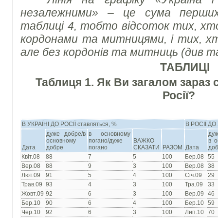
незалежними» – це сума перших
таблиці 4, тобто відсоток тих, хт
кордонами та митницями, і тих, хт
але без кордонів та митниць (див т
ТАБЛИЦІ
Таблиця 1.
Як Ви загалом зараз 
Росії?
В УКРАЇНІ ДО РОСІЇ ставляться, %
В РОСІЇ ДО
дуже добре/в
в основному
ду
основному
погано/дуже
ВАЖКО
в 
Дата
добре
погано
СКАЗАТИ
РАЗОМ
Дата
до
Квіт.08
88
7
5
100
Бер.08
55
Вер.08
88
9
3
100
Вер.08
38
Лют.09
91
5
4
100
Січ.09
29
Трав.09
93
4
3
100
Тра.09
33
Жовт.09
92
6
3
100
Вер.09
46
Бер.10
90
6
4
100
Бер.10
59
Чер.10
92
6
3
100
Лип.10
70