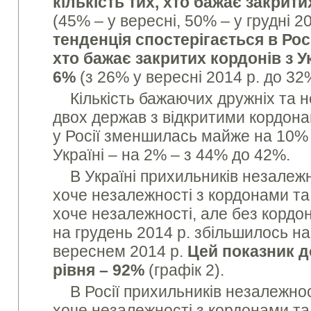
кількість тих, хто бажає закрити
(45% – у вересні, 50% – у грудні 20
тенденція спостерігається в Росії
хто бажає закритих кордонів з 
6%
(з 26% у вересні 2014 р. до 32% 
Кількість бажаючих дружніх та 
двох держав з відкритими кордона
у Росії зменшилась майже на 10% 
Україні – на 2% – з 44% до 42%.
В Україні прихильників незалежн
хоче незалежності з кордонами та 
хоче незалежності, але без кордо
на грудень 2014 р. збільшилось на
вереснем 2014 р.
Цей показник 
рівня – 92%
(графік 2).
В Росії прихильників незалежност
хоче незалежності з кордонами та 