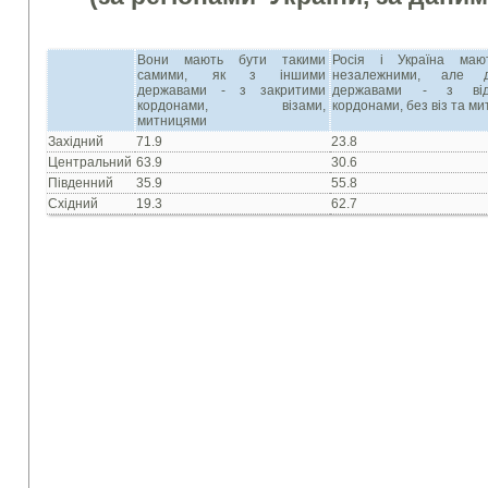
Вони мають бути такими
Росія і Україна маю
самими, як з іншими
незалежними, але д
державами - з закритими
державами - з від
кордонами, візами,
кордонами, без віз та м
митницями
Західний
71.9
23.8
Центральний
63.9
30.6
Південний
35.9
55.8
Східний
19.3
62.7