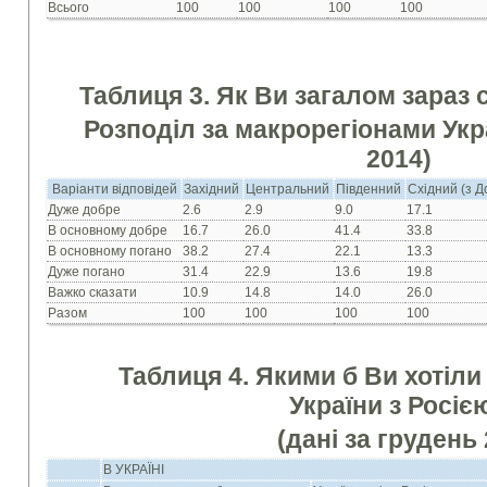
Всього
100
100
100
100
Таблиця 3. Як Ви загалом зараз 
Розподіл за макрорегіонами Укра
2014)
Варіанти відповідей
Західний
Центральний
Південний
Східний (з 
Дуже добре
2.6
2.9
9.0
17.1
В основному добре
16.7
26.0
41.4
33.8
В основному погано
38.2
27.4
22.1
13.3
Дуже погано
31.4
22.9
13.6
19.8
Важко сказати
10.9
14.8
14.0
26.0
Разом
100
100
100
100
Таблиця 4. Якими б Ви хотіли
України з Росіє
(дані за грудень
В УКРАЇНІ