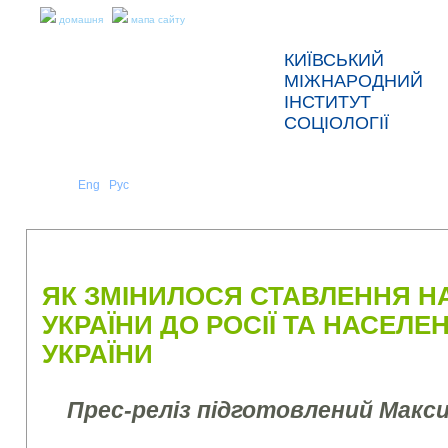
домашня
мапа сайту
КИЇВСЬКИЙ
МІЖНАРОДНИЙ
ІНСТИТУТ
СОЦІОЛОГІЇ
Укр
Eng
Рус
|
|
ПРО НАС
НОВИНИ
ПРЕС-РЕЛІЗИ ТА ЗВІТИ
ЯК ЗМІНИЛОСЯ СТАВЛЕННЯ 
УКРАЇНИ ДО РОСІЇ ТА НАСЕЛЕН
УКРАЇНИ
Прес-реліз підготовлений Макс