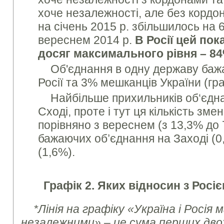
хоче незалежності, але без кордо
на січень 2015 р. збільшилось на 
вереснем 2014 р.
В Росії цей пока
досяг максимального рівня – 8
Об'єднання в одну державу ба
Росії та 3% мешканців України (гра
Найбільше прихильників об‘єдна
Сході, проте і тут ця кількість зм
порівняно з вереснем (з 13,3% до
бажаючих об’єднання на Заході (0
(1,6%).
Графік 2. Яких відносин з Росіє
*Лінія на графіку «Україна і Росі
незалежними» – це сума перших дво