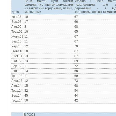
Вони мають бути такими
Україна і Росія маю
самими, як з іншими державами
незалежними, але др
- з закритими кордонами, візами,
державами - з відк
Дата
митницями
кордонами, без віз та митн
Квіт.08
10
67
Вер.08
17
66
Лют.09
8
68
Трав.09
10
65
Жовт.09
11
67
Бер.10
11
67
Чер.10
12
70
Жовт.10
10
67
Лист.11
13
67
Лют.12
13
69
Вер.12
11
72
Лют.13
13
68
Трав.13
11
69
Лист.13
12
73
Лют.14
15
68
Трав.14
32
54
Вер.14
45
44
Груд.14
50
42
В РОСІЇ