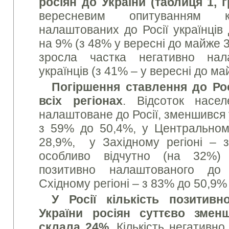
росіян до України (таблиця 1, г
вересневим опитуванням кі
налаштованих до Росії українців
на 9% (з 48% у вересні до майже 3
зросла частка негативно нал
українців (з 41% – у вересні до ма
Погіршення ставлення до Рос
всіх регіонах
. Відсоток насе
налаштоване до Росії, зменшився 
з 59% до 50,4%, у Центральном
28,9%, у Західному регіоні – 
особливо відчутно (на 32%)
позитивно налаштованого до
Східному регіоні – з 83% до 50,9% 
У Росії кількість позитив
України росіян суттєво зме
склала 24%.
Кількість негативно