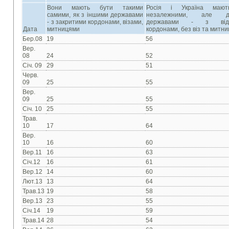
Вони мають бути такими
Росія і Україна мают
самими, як з іншими державами
незалежними, але др
- з закритими кордонами, візами,
державами - з відк
Дата
митницями
кордонами, без віз та митни
Бер.08
19
56
Вер.
08
24
52
Січ. 09
29
51
Черв.
09
25
55
Вер.
09
25
55
Січ. 10
25
55
Трав.
10
17
64
Вер.
10
16
60
Вер.11
16
63
Січ.12
16
61
Вер.12
14
60
Лют.13
13
64
Трав.13
19
58
Вер.13
23
55
Січ.14
19
59
Трав.14
28
54