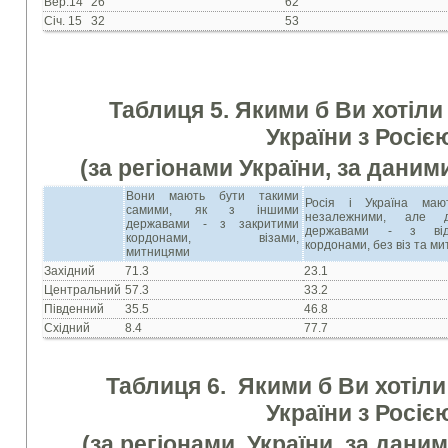
Вер.14
26
62
Січ. 15
32
53
Таблиця 5. Якими б Ви хотіли
України з Росіє
(за регіонами України, за даним
Вони мають бути такими
Росія і Україна маю
самими, як з іншими
незалежними, але д
державами - з закритими
державами - з від
кордонами, візами,
кордонами, без віз та м
митницями
Західний
71.3
23.1
Центральний
57.3
33.2
Південний
35.5
46.8
Східний
8.4
77.7
Таблиця 6. Якими б Ви хотіли
України з Росіє
(за регіонами
України, за даним