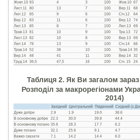
Жовт.10
93
4
3
100
Жов.10
67
Лист.11
80
13
7
100
Вер.11
68
Лют.12
85
9
6
100
Січ.12
64
Вер.12
83
11
6
100
Вер.12
74
Лют.13
85
8
7
100
Лют.13
69
Трав.13
81
10
9
100
Тра.13
72
Лист.13
82
10
8
100
Вер.13
69
Лют.14
78
13
9
100
Січ.14
66
Трав.14
52
38
10
100
Трав.14
35
Вер.14
48
41
11
100
Вер.14
32
Груд.14
36,5
47,5
16
100
Січ. 15
24
Таблиця 2. Як Ви загалом зараз
Розподіл за макрорегіонами Укра
2014)
Західний
Центральний
Південний
Східний (з Д
Дуже добре
2.9
1.9
19.0
38.6
В основному добре
22.3
30.0
39.8
44.4
В основному погано
35.6
28.3
17.7
6.2
Дуже погано
32.1
25.6
9.1
4.7
Важко сказати
7.1
14.2
14.4
6.0