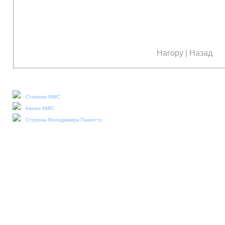
Нагору
|
Назад
Наші соціальні медіа:
Сторінка КМІС
Канал КМІС
Сторінка Володимира Паніотто