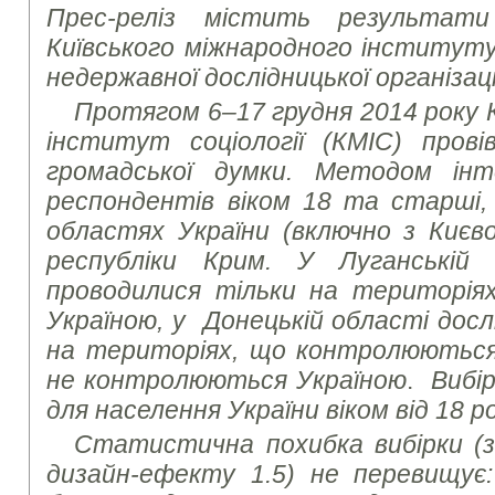
Прес-реліз містить результати
Київського міжнародного інституту с
недержавної дослідницької організац
Протягом 6–17 грудня 2014 року 
інститут соціології (КМІС) пров
громадської думки. Методом ін
респондентів віком 18 та старші
областях України (включно з Києво
республіки Крим. У Луганській
проводилися тільки на територія
Україною, у Донецькій області досл
на територіях, що контролюються
не контролюються Україною
.
Вибі
для населення України віком від 18 ро
Статистична похибка вибірки (з 
дизайн-ефекту 1.5) не перевищує: