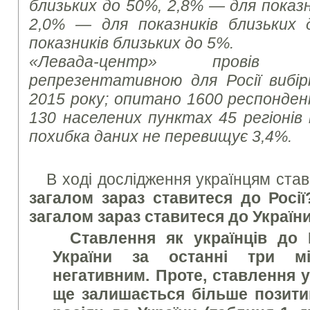
близьких до 50%, 2,8% — для показн
2,0% — для показників близьких
показників близьких до 5%.
«Левада-центр» провів
репрезентативною для Росії вибір
2015 року; опитано 1600 респонденти
130 населених пунктах 45 регіонів
похибка даних не перевищує 3,4%.
В ході дослідження українцям ста
загалом зараз ставитеся до Росії
загалом зараз ставитеся до Україн
Ставлення як українців до Р
України за останні три м
негативним. Проте, ставлення ук
ще залишається більше позити