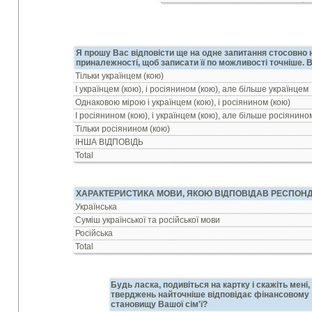
Я прошу Вас вiдповiсти ще на одне запитання стосовно 
приналежностi, щоб записати її по можливостi точнiше. 
Тiльки українцем (кою)
I українцем (кою), i росiянином (кою), але бiльше українцем
Однаковою мiрою i українцем (кою), i росiянином (кою)
I росiянином (кою), i українцем (кою), але бiльше росiянино
Тiльки росiянином (кою)
IНША ВIДПОВIДЬ
Total
ХАРАКТЕРИСТИКА МОВИ, ЯКОЮ ВIДПОВIДАВ РЕСПОНД
Українська
Сумiш української та росiйської мови
Росiйська
Total
Будь ласка, подивiться на картку i скажiть менi,
тверджень найточнiше вiдповiдає фiнансовому
становищу Вашої сiм'ї?