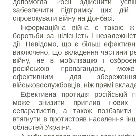
допомогла Росії здійснити усп
забезпечити підтримку цих дій
спровокувати війну на Донбасі.
Інформаційна війна є такою ж
боротьби за цілісність і незалежніст
дії. Невідомо, що є більш ефективн
виключено, що вкладення частини ре
війну, не в мобілізацію і озбро
російською пропагандою, мож
ефективним для збережен
військовослужбовців, ніж прямі вклад
Ефективна протидія російській п
може знизити приплив нових 
сепаратистів, а також позбавити
втягнути в протистояв населення інш
областей України.