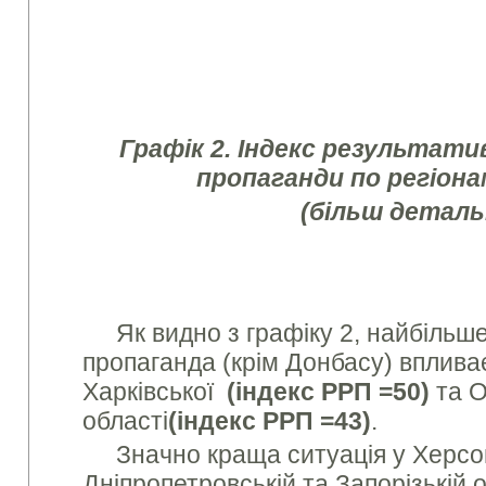
Графік 2. Індекс результати
пропаганди по регіона
(більш деталь
Як видно з графіку 2, найбільш
пропаганда (крім Донбасу) вплива
Харківської
(індекс РРП =50)
та 
області
(індекс РРП =43)
.
Значно краща ситуація у Херсон
Дніпропетровській та Запорізькій