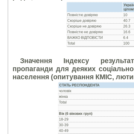
Украї
цілом
Повнiстю довiряю
10
Скорiше довiряю
40.7
Скорiше не довiряю
26.3
Повнiстю не довiряю
16.6
ВАЖКО ВIДПОВIСТИ
6.4
Total
100
Значення Індексу
результати
пропаганди для деяких соціально
населення (опитування КМІС, люти
СТАТЬ РЕСПОНДЕНТА
чоловiк
жiнка
Total
Вік (6 вікових груп)
18-29
30-39
40-49