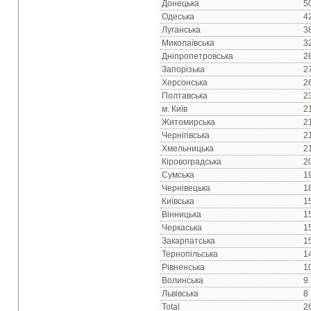
Донецька
5
Одеська
4
Луганська
3
Миколаївська
3
Днiпропетровська
2
Запорiзька
2
Херсонська
2
Полтавська
2
м. Київ
2
Житомирська
2
Чернiгiвська
2
Хмельницька
2
Кiровоградська
2
Сумська
1
Чернiвецька
1
Київська
1
Вiнницька
1
Черкаська
1
Закарпатська
1
Тернопiльська
1
Рiвненська
1
Волинська
9
Львiвська
8
Total
2