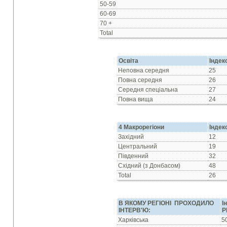
50-59
60-69
70 +
Total
Освіта
Індек
Неповна середня
25
Повна середня
26
Середня спецiальна
27
Повна вища
24
4 Макрорегіони
Індек
Західний
12
Центральний
19
Південний
32
Східний (з Донбасом)
48
Total
26
В ЯКОМУ РЕГIОНI ПРОХОДИЛО
І
IНТЕРВ'Ю:
Р
Харкiвська
5