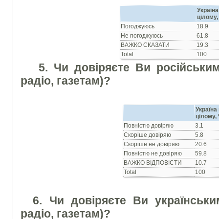
Україна
цілому,
Погоджуюсь
18.9
Не погоджуюсь
61.8
ВАЖКО СКАЗАТИ
19.3
Total
100
5. Чи довiряєте Ви росiйськи
радiо, газетам)?
Україна
цілому,
Повнiстю довiряю
3.1
Скорiше довiряю
5.8
Скорiше не довiряю
20.6
Повнiстю не довiряю
59.8
ВАЖКО ВIДПОВIСТИ
10.7
Total
100
6. Чи довiряєте Ви українськи
радiо, газетам)?