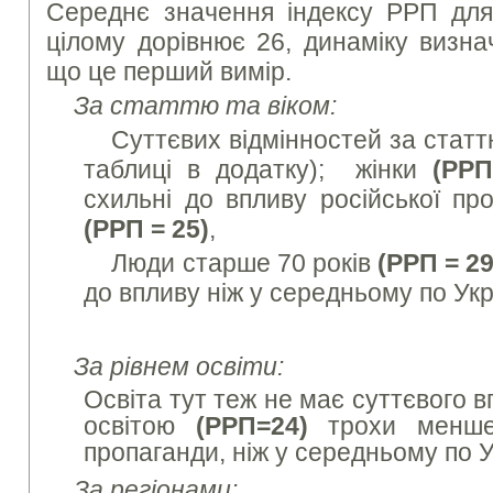
Середнє значення індексу РРП для
цілому дорівнює 26, динаміку визн
що це перший вимір.
За статтю та віком:
Суттєвих відмінностей за статт
таблиці в додатку); жінки
(
РРП
схильні до впливу російської про
(
РРП = 25)
,
Люди старше 70 років
(
РРП = 29
до впливу ніж у середньому по Укр
За рівнем освіти:
Освіта тут теж не має суттєвого 
освітою
(РРП=24)
трохи менше
пропаганди, ніж у середньому по У
За регіонами: