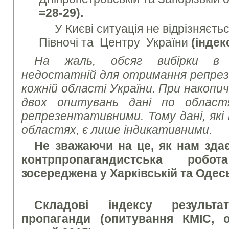
=28-29).
У Києві ситуація не відрізняєть
Півночі та Центру України
(індек
На жаль,
обсяг вибірки в 2
недостатній для отримання репре
кожній області України. При накопи
двох опитувань дані по област
репрезентативними. Тому дані, які
областях, є лише індикативними.
Не зважаючи на це, як
нам здає
контрпропагандистська роб
зосереджена у Харківській та Одес
Складові індексу результат
пропаганди (опитування КМІС, о