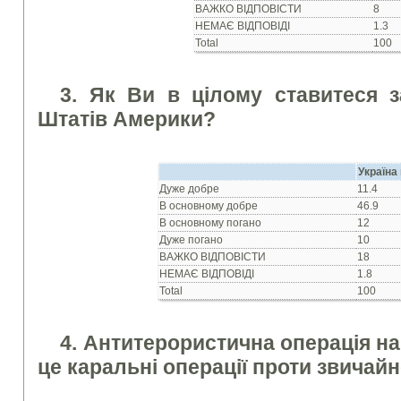
ВАЖКО ВIДПОВIСТИ
8
НЕМАЄ ВIДПОВIДI
1.3
Total
100
3. Як Ви в цiлому ставитеся 
Штатiв Америки?
Україна
Дуже добре
11.4
В основному добре
46.9
В основному погано
12
Дуже погано
10
ВАЖКО ВIДПОВIСТИ
18
НЕМАЄ ВIДПОВIДI
1.8
Total
100
4. Антитерористична операцiя на 
це каральнi операцiї проти звичай