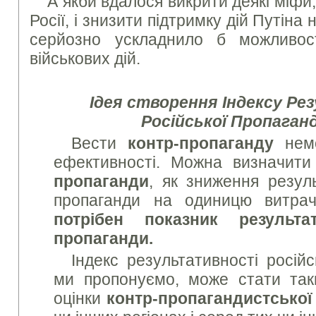
А якби вдалося викрити деякі міфи,
Росії, і знизити підтримку дій Путіна 
серйозно ускладнило б можливост
військових дій.
Ідея створення Індексу Р
Російської Пропаган
Вести
контр-пропаганду
немо
ефективності. Можна визначити
пропаганди
, як зниження резуль
пропаганди на одиницю витрач
потрібен показник результат
пропаганди.
Індекс результативності російс
ми пропонуємо, може стати так
оцінки
контр-пропагандистської