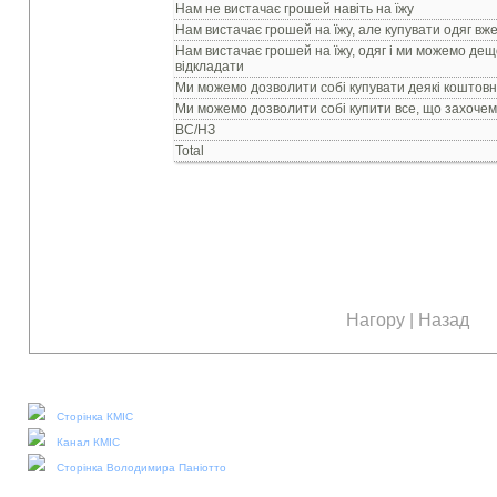
Нам не вистачає грошей навiть на їжу
Нам вистачає грошей на їжу, але купувати одяг вж
Нам вистачає грошей на їжу, одяг i ми можемо де
вiдкладати
Ми можемо дозволити собi купувати деякi коштовнi 
Ми можемо дозволити собi купити все, що захоче
ВС/НЗ
Total
Нагору
|
Назад
Наші соціальні медіа:
Сторінка КМІС
Канал КМІС
Сторінка Володимира Паніотто