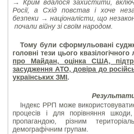
→
Крим вдалося захистити, вклю
Росії, а Схід повстав і хоче нез
безпеки
→
націоналісти, що незако
почали війну зі своїм народом.
Тому були сформульовані судж
головні тези цього квазілогічного
про Майдан, оцінка США, підтр
засудження АТО, довіра до російсь
українських ЗМІ
.
Результат
Індекс РРП може використовуватис
процесів і для порівняння шкоди,
пропагандою, різним територіа
демографічним групам.