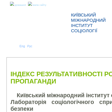
домашня
мапа сайту
КИЇВСЬКИЙ
МІЖНАРОДНИЙ
ІНСТИТУТ
СОЦІОЛОГІЇ
Укр
Eng
Рус
|
|
ПРО НАС
НОВИНИ
ПРЕС-РЕЛІЗИ ТА ЗВІТИ
ІНДЕКС РЕЗУЛЬТАТИВНОСТІ Р
ПРОПАГАНДИ
Київський міжнародний інститут 
Лабораторія
соціологічного
спр
безпеки