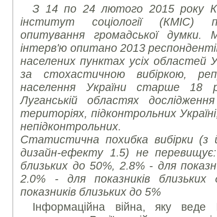
З
14
по
24
лютого
2015
року
К
інститут
соціології
(
КМІС
)
опитування
громадської
думки
.
інтерв'ю опитано 2013 респонденті
населених пунктах усіх областей У
за стохастичною вибіркою, ре
населення України старше 18 р
Луганській областях дослідженн
територіях, підконтрольних Україні
непідконтрольних.
Статистична похибка вибірки (з й
дизайн-ефекту 1.5) не перевищує:
близьких до 50%, 2.8% - для показн
2.0% - для показників близьких
показників близьких до 5%
Інформаційна війна, яку веде 