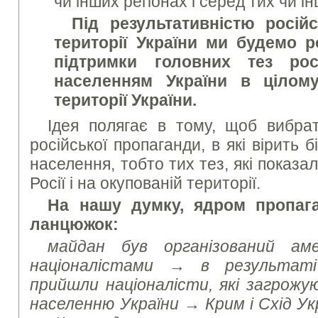
чи інших регіонах і серед тих чи і
Під результативністю росій
території України ми будемо р
підтримки головних тез рос
населенням України в цілому
території України.
Ідея полягає в тому, щоб вибрат
російської пропаганди, в які вірить 
населення, тобто тих тез, які показа
Росії і на окупованій території.
На нашу думку, ядром пропага
ланцюжок:
майдан був організований ам
націоналістами
→
в результат
прийшли націоналісти,
які загрожу
населенню України
→
Крим і Схід Ук