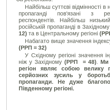
Найбільш суттєві відмінності в 
пропаганді пов'язані з ре
респондентів. Найбільш низьки
російській пропаганді в Західному
12)
та в Центральному регіоні
(
РР
Набагато вище значення індексу
(
РРП = 32)
У Східному регіоні значення і
ніж у Західному
(
РРП = 48)
.
Ми
регіон являє собою велику 
серйозних зусиль у боротьб
пропаганди. Не дуже благопо
Південному регіоні.