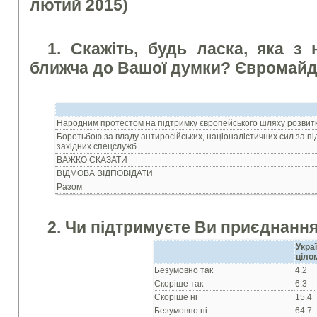
лютий 2015)
1. Скажiть, будь ласка, яка з
ближча до Вашої думки? Євромайда
Народним протестом на пiдтримку європейського шляху розвит
Боротьбою за владу антиросiйських, нацiоналiстичних сил за п
західних спецслужб
ВАЖКО СКАЗАТИ
ВIДМОВА ВIДПОВIДАТИ
Разом
2. Чи пiдтримуєте Ви приєднання
Укра
ціло
Безумовно так
4.2
Скорiше так
6.3
Скорiше нi
15.4
Безумовно нi
64.7