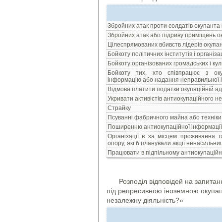
Збройних атак проти солдатів окупанта 
Збройних атак або підриву приміщень ок
Цілеспрямованих вбивств лідерів окупан
Бойкоту політичних інститутів і організа
Бойкоту організованих громадських і кул
Бойкоту тих, хто співпрацює з оку
інформацію або надання неправильної і
Відмова платити податки окупаційній ад
Укривати активістів антиокупаційного н
Страйку
Псуванні фабричного майна або техніки,
Поширенню антиокупаційної інформації, 
Організації в за місцем проживання т
опору, які б планували акції ненасильн
Працювати в підпільному антиокупаційн
Розподіл відповідей на запитанн
під репресивною іноземною окупаці
незалежну діяльність?»