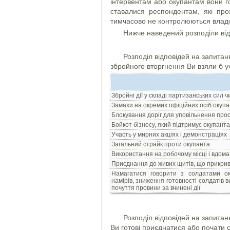
інтервентам або окупантам вони го
ставалися респондентам, які про
тимчасово не контролюються влад
Нижче наведений розподіли від
Розподіл відповідей на запита
збройного вторгнення Ви взяли б у
Збройні дії у складі партизанських сил чи
Замахи на окремих офіційних осіб окуп
Блокування доріг для уповільнення про
Бойкот бізнесу, який підтримує окупанта
Участь у мирних акціях і демонстраціях
Загальний страйк проти окупанта
Використання на робочому місці і вдома 
Приєднання до живих щитів, що прикрив
Намагатися говорити з солдатами ок
намірів, зниження готовності солдатів 
почуття провини за вчинені дії
Розподіл відповідей на запитан
Ви готові приєднатися або почати 