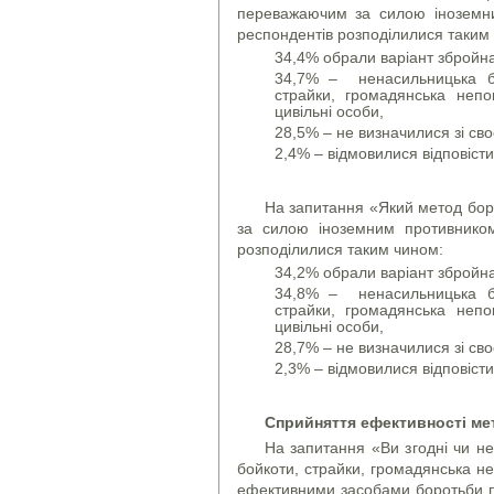
переважаючим за силою іноземни
респондентів розподілилися таким
34,4% обрали варіант збройн
34,7% – ненасильницька бор
страйки, громадянська непо
цивільні особи,
28,5% – не визначилися зі св
2,4% – відмовилися відповісти
На запитання «Який метод бор
за силою іноземним противником
розподілилися таким чином:
34,2% обрали варіант збройн
34,8% – ненасильницька бор
страйки, громадянська непо
цивільні особи,
28,7% – не визначилися зі св
2,3% – відмовилися відповісти
Сприйняття ефективності ме
На запитання «Ви згодні чи не
бойкоти, страйки, громадянська не
ефективними засобами боротьби пр