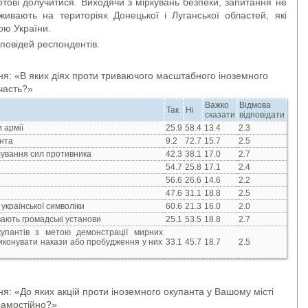
тові долучитися. Виходячи з міркувань безпеки, запитання не
живають на територіях Донецької і Луганської областей, які
ою України.
повідей респондентів.
ння: «В яких діях проти триваючого масштабного іноземного
часть?»
Важко
Відмова
Так
Ні
сказати
відповідати
 армії
25.9
58.4
13.4
2.3
анта
9.2
72.7
15.7
2.5
сування сил противника
42.3
38.1
17.0
2.7
54.7
25.8
17.1
2.4
56.6
26.6
14.6
2.2
47.6
31.1
18.8
2.5
української символіки
60.6
21.3
16.0
2.0
ають громадські установи
25.1
53.5
18.8
2.7
упантів з метою демонстрації мирних
виконувати накази або пробудження у них
33.1
45.7
18.7
2.5
ня: «До яких акцій проти іноземного окупанта у Вашому місті
самостійно?»