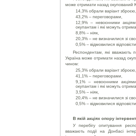
може отримати назад окупований К
14,3% обрали варіант зброєю
43,2% – переговорами,
12,9% – невоєнними акціям
окупантам і які можуть отрим
8,8% – ніяк,
20,3% – не визначилися зі св
0,5% – відмовилися відповісти
Респондентам, які вважають по
Україна може отримати назад окуп
чином:
25,3% обрали варіант зброєю
41,1% – переговорами,
9,1% – невоєнними акціями
окупантам і які можуть отрим
3,5% – ніяк,
20,4% – не визначилися зі св
0,5% – відмовилися відповісти
В якій акціях опору інтервен
У перебігу опитування респ
вважають події на Донбасі інте