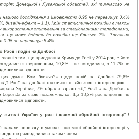
иторіях Донецької і Луганської областей, які тимчасово не
 нашого дослідження з ймовірністю 0.95 не перевищує 3.4%
%, дизайн-ефект – 1.1). Крім статистичної похибки є також
к використання опитування за стаціонарними телефонами,
ння, що може додати до похибки ще близько 2%. Загальна
ю 0.95 не перевищує 5.4%.
Росії і подій на Донбасі
 згодні з тим, що приєднання Криму до Росії у 2014 році є його
огодилися з твердженням, 10,8% – не погодилися, а 11,7% не
ідмовилися відповісти.
 цих думок Вам ближча?» щодо подій на Донбасі 79,8%
«Дії Росії на Донбасі фактично є військовою інтервенцією –
прави України», 7% обрали варіант «Дії Росії є на Донбасі є
 боротьбі за свою незалежність». Ще 13,2% респондентів не
ідмовилися відповісти.
жителі України у разі іноземної збройної інтервенції /
 надали перевагу в умовах іноземної збройної інтервенції у
спондентів розподілилися таким чином: