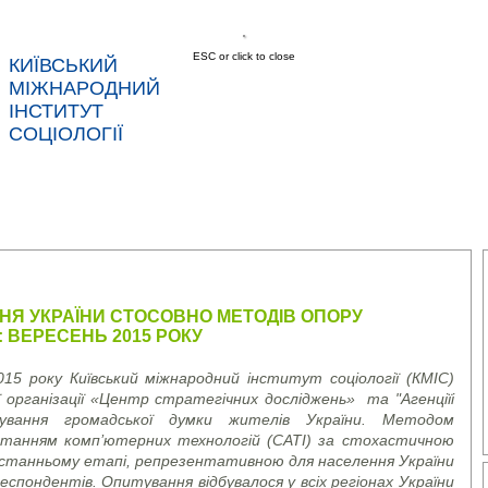
ESC or click to close
КИЇВСЬКИЙ
МІЖНАРОДНИЙ
ІНСТИТУТ
СОЦІОЛОГІЇ
АС
НОВИНИ
ПОСЛУГИ
ДАНІ
КОНТ
НЯ УКРАЇНИ СТОСОВНО МЕТОДІВ ОПОРУ
: ВЕРЕСЕНЬ 2015 РОКУ
15 року Київський міжнародний інститут соціології (КМІС)
ї організації «Центр стратегічних досліджень»
та
"Агенціїі
тування громадської думки жителів України. Методом
станням комп’ютерних технологій (CATI) за стохастичною
останньому етапі, репрезентативною для населення України
респондентів. Опитування відбувалося у всіх регіонах України