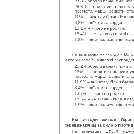
23,8% обрали варіант чинити 
28,6% – опиратися шляхом уча
протести, марші, бойкоти, ст
11% – виїхати у більш безпечн
3,2% – виїхати за кордон,
13,1% – нічого не робити,
18,4% – не визначилися зі св
1,9% – відмовилися відповісти
На запитання «Яким діям Ви б 
міста чи села?» відповіді респонде
25,2% обрали варіант чинити 
26% – опиратися шляхом учас
протести, марші, бойкоти, ст
11,9% – виїхати у більш безпе
3,4% – виїхати за кордон,
13,1% – нічого не робити,
18,5% – не визначилися зі св
1,9% – відмовилися відповісти
Які методи жителі Укра
переважаючим за силою против
На запитання «Який метод