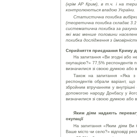
(крім АР Крим), в т.ч. і на тер
контролюються владою України.
Статистична похибка вибірки
(теоретична похибка складає 3.1
систематична похибка за рахуно
які має менше половини населе
похибка дослідження з ймовірніст
Сприйняття приєднання Криму до 
На запитання «Ви згодні або не
окупацією?» 77,5% респондентів п
визначилися зі своєю думкою або в
Також на запитання «Яка з
респондентів обрали варіант, що 
збройним втручанням у внутрішні с
допомогою народу Донбасу у його
визначилися зі своєю думкою або в
Яким діям надають перевагу 
окупації
На запитання «Яким діям Ви б
Ваше місто чи село?» відповіді ре