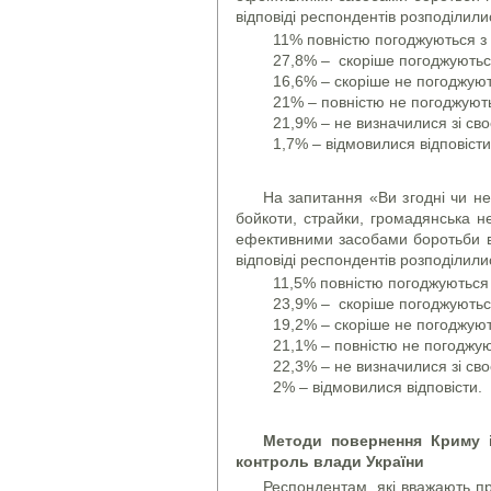
відповіді респондентів розподілил
11% повністю погоджуються з
27,8% – скоріше погоджуютьс
16,6% – скоріше не погоджую
21% – повністю не погоджуют
21,9% – не визначилися зі св
1,7% – відмовилися відповісти
На запитання «Ви згодні чи не
бойкоти, страйки, громадянська н
ефективними засобами боротьби в у
відповіді респондентів розподілил
11,5% повністю погоджуються
23,9% – скоріше погоджуютьс
19,2% – скоріше не погоджую
21,1% – повністю не погоджу
22,3% – не визначилися зі св
2% – відмовилися відповісти.
Методи повернення Криму і
контроль влади України
Респондентам, які вважають п