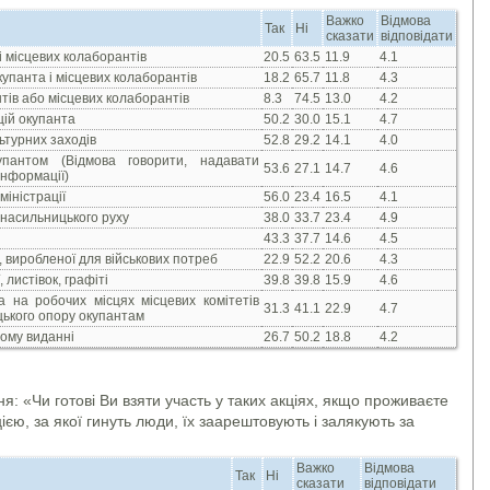
Важко
Відмова
Так
Ні
сказати
відповідати
і місцевих колаборантів
20.5
63.5
11.9
4.1
упанта і місцевих колаборантів
18.2
65.7
11.8
4.3
тів або місцевих колаборантів
8.3
74.5
13.0
4.2
цій окупанта
50.2
30.0
15.1
4.7
ьтурних заходів
52.8
29.2
14.1
4.0
пантом (Відмова говорити, надавати
53.6
27.1
14.7
4.6
нформації)
міністрації
56.0
23.4
16.5
4.1
енасильницького руху
38.0
33.7
23.4
4.9
43.3
37.7
14.6
4.5
 виробленої для військових потреб
22.9
52.2
20.6
4.3
листівок, графіті
39.8
39.8
15.9
4.6
а на робочих місцях місцевих комітетів
31.3
41.1
22.9
4.7
ицького опору окупантам
ому виданні
26.7
50.2
18.8
4.2
я: «Чи готові Ви взяти участь у таких акціях, якщо проживаєте
єю, за якої гинуть люди, їх заарештовують і залякують за
Важко
Відмова
Так
Ні
сказати
відповідати