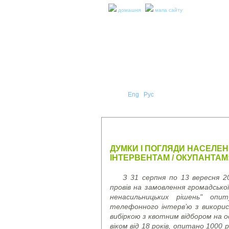
домашня
мапа сайту
Укр
Eng
Рус
|
|
ПРО Н
ПРЕС-РЕЛІЗИ ТА ЗВІТИ
ДУМКИ І ПОГЛЯДИ НАСЕЛЕН
ІНТЕРВЕНТАМ / ОКУПАНТАМ
З 31 серпня по 13 вересня 20
провів на замовлення громадсько
ненасильницьких рішень" опи
телефонного інтерв’ю з викори
вибіркою з квотним відбором на 
віком від 18 років, опитано 1000 