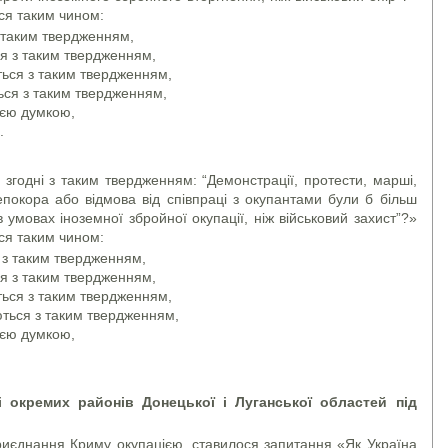
ися таким чином:
 таким твердженням,
я з таким твердженням,
ться з таким твердженням,
ься з таким твердженням,
оєю думкою,
.
 згодні з таким твердженням: “Демонстрації, протести, марші,
епокора або відмова від співпраці з окупантами були б більш
мовах іноземної збройної окупації, ніж військовий захист”?»
ися таким чином:
 з таким твердженням,
я з таким твердженням,
ться з таким твердженням,
ються з таким твердженням,
оєю думкою,
 окремих районів Донецької і Луганської областей під
риєднання Криму окупацією, ставилося запитання «Як Україна