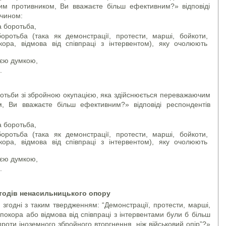
м противником, Ви вважаєте більш ефективним?» відповіді
 чином:
а боротьба,
отьба (така як демонстрації, протести, марші, бойкоти,
кора, відмова від співпраці з інтервентом), яку очолюють
оєю думкою,
.
отьби зі збройною окупацією, яка здійснюється переважаючим
, Ви вважаєте більш ефективним?» відповіді респондентів
а боротьба,
отьба (така як демонстрації, протести, марші, бойкоти,
кора, відмова від співпраці з інтервентом), яку очолюють
оєю думкою,
.
тодів ненасильницького опору
 згодні з таким твердженням: “Демонстрації, протести, марші,
покора або відмова від співпраці з інтервентами були б більш
оти іноземного збройного вторгнення, ніж військовий опір”?»