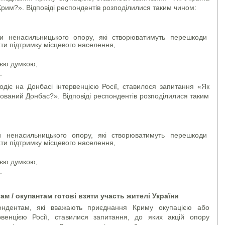
рим?». Відповіді респондентів розподілилися таким чином:
,
и ненасильницького опору, які створюватимуть перешкоди
ати підтримку місцевого населення,
оєю думкою,
.
діє на Донбасі інтервенцією Росії, ставилося запитання «Як
ований Донбас?». Відповіді респондентів розподілилися таким
,
 ненасильницького опору, які створюватимуть перешкоди
ати підтримку місцевого населення,
оєю думкою,
.
там / окупантам готові взяти участь жителі України
ондентам, які вважають приєднання Криму окупацією або
рвенцією Росії, ставилися запитання, до яких акцій опору