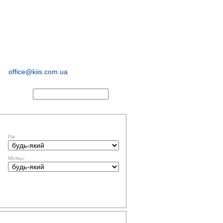
соціологічні та
маркетингові
дослідження
office@kiis.com.ua
АКТИ
ФІЛЬТР ЗА ДАТОЮ
Рік:
Місяць:
ТЕМАТИКА