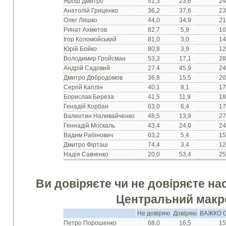
Ярош Дмитро
51,3
23,6
24
Анатолій Гриценко
36,2
37,6
23
Олег Ляшко
44,0
34,9
21
Ринат Ахметов
82,7
5,9
10
Ігор Коломойський
81,0
3,0
14
Юрій Бойко
80,8
3,9
12
Володимир Гройсман
53,3
17,1
28
Андрій Садовий
27,4
45,9
24
Дмитро Добродомов
36,8
15,5
20
Сергій Каплін
40,1
8,1
17
Борислав Береза
41,5
11,9
18
Генадій Корбан
63,0
6,4
17
Валентин Наливайченко
48,5
13,9
27
Геннадій Москаль
43,4
24,0
24
Вадим Рабінович
63,2
5,4
15
Дмитро Фірташ
74,4
3,4
12
Надія Савченко
20,0
53,4
25
Ви довіряєте чи не довіряєте на
Центральний макр
Не довіряю
Довіряю
ВАЖКО 
Петро Порошенко
68,0
16,5
15