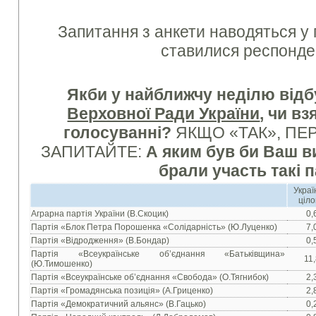
Запитання з анкети наводяться у 
ставилися респонде
Якби у найближчу неділю від
Верховної Ради України
, чи вз
голосуванні?
ЯКЩО «ТАК», ПЕР
ЗАПИТАЙТЕ:
А яким був би Ваш в
брали участь такі п
Украї
ціл
Аграрна партія України (В.Скоцик)
0,
Партія «Блок Петра Порошенка «Солідарність» (Ю.Луценко)
7,
Партія «Відродження» (В.Бондар)
0,
Партія «Всеукраїнське об’єднання «Батьківщина»
11
(Ю.Тимошенко)
Партія «Всеукраїнське об’єднання «Свобода» (О.Тягнибок)
2,
Партія «Громадянська позиція» (А.Гриценко)
2,
Партія «Демократичний альянс» (В.Гацько)
0,