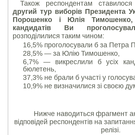
Також респондентам ставилос
другий тур виборів Президента У
Порошенко і Юлія Тимошенко
кандидатів Ви проголосув
розподілилися таким чином:
16,5% проголосували б за Петра 
28,5% — за Юлію Тимошенко,
6,7% — викреслили б усіх канд
бюлетень,
37,3% не брали б участі у голосува
10,9% не визначилися зі своєю ду
Нижче наводиться фрагмент ан
відповідей респондентів на запитанн
релізі.