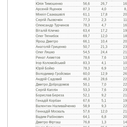
Юлія Тимошенко
56,6
26,7
16
Арсеній Яценюк
87,3
4,0
8
Міхеіл Саакашвілі
61,1
17,8
20
Сергій Льовочкін
77,3
2,3
11
Олександр Турчинов
78,3
4,7
16
Віталій Кличко
63,4
17,2
19
Олег Тягнибок
69,7
12,0
18
Ярош Дмитро
66,1
10,4
20
Анатолій Гриценко
50,7
21,3
23
Олег Ляшко
54,5
24,4
21
Ринат Ахметов
78,6
7,6
13
Ігор Коломойський
83,3
4,1
10
Юрій Бойко
78,3
6,9
12
Володимир Гройсман
60,0
12,9
26
Андрій Садовий
46,3
28,6
22
Дмитро Добродомов
50,1
7,0
22
Сергій Каплін
53,3
7,6
23
Борислав Береза
52,1
9,2
21
Генадій Корбан
67,6
5,1
19
Валентин Наливайченко
58,9
9,3
22
Геннадій Москаль
57,6
12,0
21
Вадим Рабінович
64,1
6,8
20
Дмитро Фірташ
76,8
1,3
14