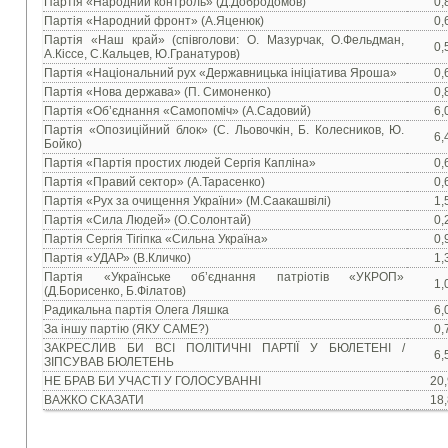
Партія «Народний контроль» (Д.Добродомов)
0,
Партія «Народний фронт» (А.Яценюк)
0,
Партія «Наш край» (співголови: О. Мазурчак, О.Фельдман,
0,
А.Кіссе, С.Кальцев, Ю.Гранатуров)
Партія «Національний рух «Державницька ініціатива Яроша»
0,
Партія «Нова держава» (П. Симоненко)
0,
Партія «Об’єднання «Самопоміч» (А.Садовий)
6,
Партія «Опозиційний блок» (С. Льовочкін, Б. Колесников, Ю.
6,
Бойко)
Партія «Партія простих людей Сергія Капліна»
0,
Партія «Правий сектор» (А.Тарасенко)
0,
Партія «Рух за очищення України» (М.Саакашвілі)
1,
Партія «Сила Людей» (О.Солонтай)
0,
Партія Сергія Тігіпка «Сильна Україна»
0,
Партія «УДАР» (В.Кличко)
1,
Партія «Українське об’єднання патріотів «УКРОП»
1,
(Д.Борисенко, Б.Філатов)
Радикальна партія Олега Ляшка
6,
За іншу партію (ЯКУ САМЕ?)
0,
ЗАКРЕСЛИВ БИ ВСІ ПОЛІТИЧНІ ПАРТІЇ У БЮЛЕТЕНІ /
6,
ЗІПСУВАВ БЮЛЕТЕНЬ
НЕ БРАВ БИ УЧАСТІ У ГОЛОСУВАННІ
20
ВАЖКО СКАЗАТИ
18