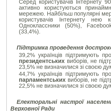
Серед користувачів Інтернету 9
активно користуються принаймн
мережею. Найбільш популярні мер
користувачів Інтернету нею к
Одноклассники (50%), Faceboo
(33,4%).
Підтримка проведення дострок
39,2% українців підтримують пр
президентських
виборів, не під
23,5% не визначилися зі своєю ду
44,7% українців підтримують пр
парламентських
виборів, не під
22,5% не визначилися зі своєю ду
Електоральні настрої населен
Верховної Ради