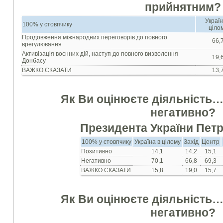
прийнятним?
Україн
100% у стовпчику
ціло
Продовження міжнародних переговорів до повного
66,
врегулювання
Активізація воєнних дій, наступ до повного визволення
19,
Донбасу
ВАЖКО СКАЗАТИ
13,
Як Ви оцінюєте діяльність
негативно?
Президента України Пет
100% у стовпчику
Україна в цілому
Захід
Центр
Позитивно
14,1
14,2
15,1
Негативно
70,1
66,8
69,3
ВАЖКО СКАЗАТИ
15,8
19,0
15,7
Як Ви оцінюєте діяльність
негативно?