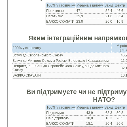
100% у стовпчику
Україна в цілому
Захід
Центр
Позитивно
47,1
52,4
46,6
Негативно
29,9
21,6
36,4
ВАЖКО СКАЗАТИ
23,0
26,0
16,9
Яким інтеграційним напрямко
Україн
100% у стовпчику
ціло
Вступ до Європейського Союзу
46,
Вступ до Митного Союзу з Росією, Білоруссю і Казахстаном
11,
Неприєднання ані до Європейського Союзу, ані до Митного
32,
Союзу
ВАЖКО СКАЗАТИ
10,
Ви підтримуєте чи не підтриму
НАТО?
100% у стовпчику
Україна в цілому
Захід
Центр
Підтримую
43,9
63,3
50,8
Не підтримую
38,0
16,3
28,5
ВАЖКО СКАЗАТИ
18,1
20,4
20,6