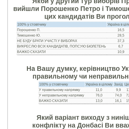
Якби у другий тур виборів П
вийшли Порошенко Петро і Тимошен
цих кандидатів Ви прого
100% у стовпчику
Україна в ці
Порошенко П.
16,5
Тимошенко Ю.
28,5
НЕ БУДУ БРАТИ УЧАСТІ У ВИБОРАХ
37,3
ВИКРЕСЛЮ ВСІХ КАНДИДАТІВ, ПОПСУЮ БЮЛЕТЕНЬ
6,7
ВАЖКО СКАЗАТИ
10,9
На Вашу думку, керівництво Ук
правильному чи неправильн
100% у стовпчику
Україна в цілому
Захід
Це
У правильному напрямку
11,0
9,9
1
У неправильному напрямку
76,0
74,0
7
ВАЖКО СКАЗАТИ
13,0
16,1
1
Який варіант виходу з нині
конфлікту на Донбасі Ви вв