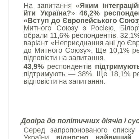
На запитання «
Яким інтеграці
йти Україна?
»
46,2% респонде
«Вступ до Європейського Союз
Митного Союзу з Росією, Білор
обрали 11,6% респондентів. 32,1
варіант «Неприєднання ані до Євр
до Митного Союзу». Ще 10,1% ре
відповісти на запитання.
43,9%
респондентів
підтримуют
підтримують — 38%. Ще 18,1% ре
відповісти на запитання.
Довіра до політичних діячів і с
Серед запропонованого списку 
України
відносно найвищий 