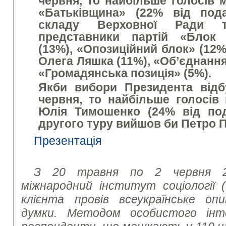
червня, то найбільше голосів 
«Батьківщина» (22% від пода
складу Верховної Ради 
представники партій «Блок
(13%),
«Опозиційний блок» (12%
Олега Ляшка (11%), «Об’єднання
«Громадянська позиція» (5%).
Якби вибори Президента відб
червня, то найбільше голосів
Юлія Тимошенко (24% від под
другого туру вийшов би Петро 
Презентація
З 20 травня по 2 червня 20
міжнародний інститут соціології 
клієнта провів всеукраїнське оп
думки. Методом особистого інт