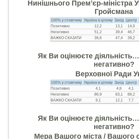
Нинішнього Прем’єр-міністра 
Гройсмана
100% у стовпчику
Україна в цілому
Захід
Центр
Позитивно
12,2
13,1
14,0
Негативно
51,2
39,4
46,7
ВАЖКО СКАЗАТИ
36,6
47,4
39,2
Як Ви оцінюєте діяльність
негативно?
Верховної Ради У
100% у стовпчику
Україна в цілому
Захід
Центр
Позитивно
4,1
4,8
4,1
Негативно
86,9
83,1
88,2
ВАЖКО СКАЗАТИ
9,1
12,1
7,7
Як Ви оцінюєте діяльність
негативно?
Мера Вашого міста / Вашого 