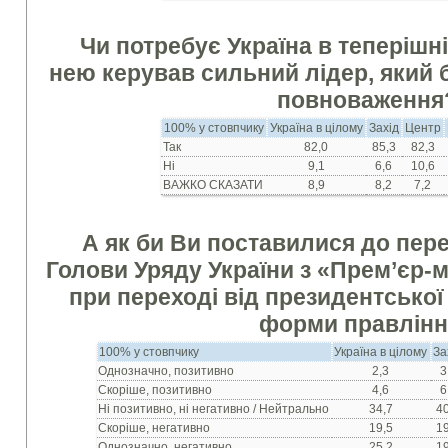
Чи потребує Україна в теперішн
нею керував сильний лідер, який 
повноваження
100% у стовпчику
Україна в цілому
Захід
Центр
Так
82,0
85,3
82,3
Ні
9,1
6,6
10,6
ВАЖКО СКАЗАТИ
8,9
8,2
7,2
А як би Ви поставилися до пе
Голови Уряду України з «Прем’єр-м
при переході від президентської
форми правлін
100% у стовпчику
Україна в цілому
За
Однозначно, позитивно
2,3
3
Скоріше, позитивно
4,6
6
Ні позитивно, ні негативно / Нейтрально
34,7
4
Скоріше, негативно
19,5
1
Однозначно, негативно
25,2
1