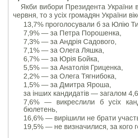
Якби вибори Президента України в
червня, то з усіх громадян України ві
13,7% проголосували б за Юлію Т
7,9% — за Петра Порошенка,
7,3% — за Андрія Садового,
7,1% — за Олега Ляшка,
6,7% — за Юрія Бойка,
5,5% — за Анатолія Гриценка,
2,2% — за Олега Тягнибока,
1,5% — за Дмитра Яроша,
за інших кандидатів — загалом 4,
7,6% — викреслили б усіх канд
бюлетень,
16,6% — вирішили не брати участь
19,5% — не визначилися, за кого 