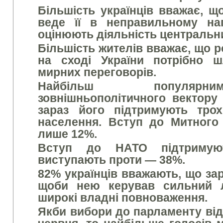
Більшість українців вважає, щ
веде її в неправильному на
оцінюють діяльність центральни
Більшість жителів вважає, що р
на сході України потрібно 
мирних переговорів.
Найбільш популярн
зовнішньополітичного вектору
зараз його підтримують тро
населення. Вступ до Митного
лише 12%.
Вступ до НАТО підтримуют
виступають проти — 38%.
82% українців вважають, що зар
щоби нею керував сильний л
широкі владні повноваження.
Якби вибори до парламенту від