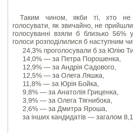
Таким чином, якби ті, хто не
голосувати, як звичайно, не прийшли
голосуванні взяли б близько 56% ус
голоси розподілилися б наступним ч
24,3% проголосували б за Юлію Т
14,0% — за Петра Порошенка,
12,9% — за Андрія Садового,
12,5% — за Олега Ляшка,
11,8% — за Юрія Бойка,
9,8% — за Анатолія Гриценка,
3,9% — за Олега Тягнибока,
2,6% — за Дмитра Яроша,
за інших кандидатів — загалом 8,