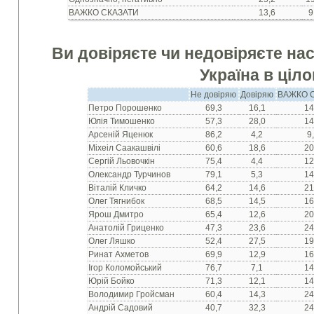
ВАЖКО СКАЗАТИ
13,6
9
Ви довіряєте чи не
довіряєте нас
Україна в ціл
Не довіряю
Довіряю
ВАЖКО 
Петро Порошенко
69,3
16,1
14
Юлія Тимошенко
57,3
28,0
14
Арсеній Яценюк
86,2
4,2
9
Міхеіл Саакашвілі
60,6
18,6
20
Сергій Льовочкін
75,4
4,4
12
Олександр Турчинов
79,1
5,3
14
Віталій Кличко
64,2
14,6
21
Олег Тягнибок
68,5
14,5
16
Ярош Дмитро
65,4
12,6
20
Анатолій Гриценко
47,3
23,6
24
Олег Ляшко
52,4
27,5
19
Ринат Ахметов
69,9
12,9
16
Ігор Коломойський
76,7
7,1
14
Юрій Бойко
71,3
12,1
14
Володимир Гройсман
60,4
14,3
24
Андрій Садовий
40,7
32,3
24