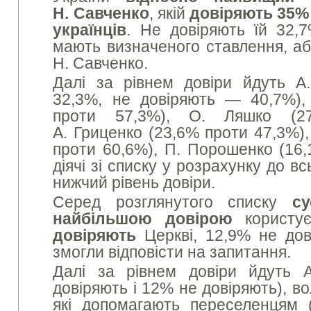
Н. Савченко
, якій
довіряють 35%
українців
. Не довіряють їй 32,
мають визначеного ставлення, аб
Н. Савченко.
Далі за рівнем довіри йдуть А
32,3%, не довіряють — 40,7%)
проти 57,3%), О. Ляшко (27
А. Гриценко (23,6% проти 47,3%),
проти 60,6%), П. Порошенко (16,
діячі зі списку у розрахунку до 
нижчий рівень довіри.
Серед розглянутого списку
су
найбільшою довірою
користу
довіряють
Церкві, 12,9% не до
змогли відповісти на запитання.
Далі за рівнем довіри йдуть А
довіряють і 12% не довіряють), вол
які допомагають переселенцям 