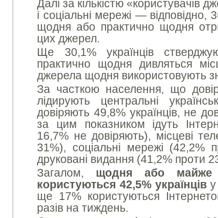
Далі за кількістю «користувачів д
і соціальні мережі — відповідно, 3
щодня або практично щодня отр
цих джерел.
Ще 30,1% українців ствердж
практично щодня дивляться місц
джерела щодня використовують з
За часткою населення, що дові
лідирують центральні українс
довіряють 49,8% українців, не до
за цим показником ідуть Інтер
16,7% не довіряють), місцеві те
31%), соціальні мережі (42,2% п
друковані видання (41,2% проти 2
Загалом,
щодня або майже 
користуються 42,5% українців
у 
ще 17% користуються Інтернето
разів на тиждень.