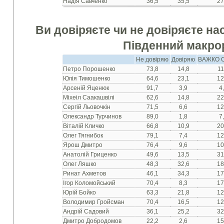
Надія Савченко
36,5
35,5
27
Ви довіряєте чи не довіряєте на
Південний макро
Не довіряю
Довіряю
ВАЖКО 
Петро Порошенко
73,8
14,8
11
Юлія Тимошенко
64,6
23,1
12
Арсеній Яценюк
91,7
3,9
4
Міхеіл Саакашвілі
62,6
14,8
22
Сергій Льовочкін
71,5
6,6
12
Олександр Турчинов
89,0
1,8
7
Віталій Кличко
66,8
10,9
20
Олег Тягнибок
79,1
7,4
12
Ярош Дмитро
76,4
9,6
10
Анатолій Гриценко
49,6
13,5
31
Олег Ляшко
48,3
32,6
18
Ринат Ахметов
46,1
34,3
17
Ігор Коломойський
70,4
8,3
17
Юрій Бойко
63,3
21,8
12
Володимир Гройсман
70,4
16,5
12
Андрій Садовий
36,1
25,2
32
Дмитро Добродомов
22,2
2,6
15