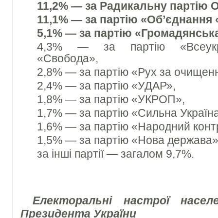
11,2% — за Радикальну партію О
11,1% — за партію «Об’єднання
5,1% — за партію «Громадянська
4,3% — за партію «Всеукра
«Свобода»,
2,8% — за партію «Рух за очищен
2,4% — за партію «УДАР»,
1,8% — за партію «УКРОП»,
1,7% — за партію «Сильна Україн
1,6% — за партію «Народний конт
1,5% — за партію «Нова держава»
за інші партії — загалом 9,7%.
Електоральні настрої насел
Президента України