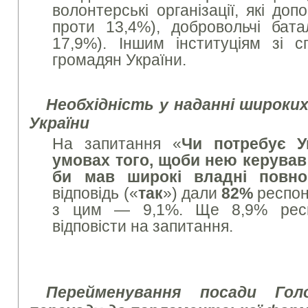
волонтерські організації, які до
проти 13,4%), добровольчі бат
17,9%). Іншим інституціям зі 
громадян України.
Необхідність у наданні широки
України
На запитання «
Чи потребує У
умовах того, щоби нею керував
би мав широкі владні повно
відповідь («
так
») дали
82%
респон
з цим — 9,1%. Ще 8,9% респ
відповісти на запитання.
Перейменування посади Го