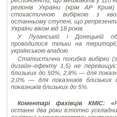
респонденти, що мешкають у 110 на
регіонів України (крім АР Крим
стохастичною вибіркою з кв
останньому ступені, що репрезент
України віком від 18 років.
У Луганській і Донецькій о
проводилося тільки на територі
українською владою.
Статистична похибка вибірки (з 
дизайн–ефекту 1,5) не перевищує:
близьких до 50%, 2,8% — для показн
2,0% — для показників близьких
показників близьких до 5%.
Коментарі фахівців КМІС: «
останні два роки істотно ускладни