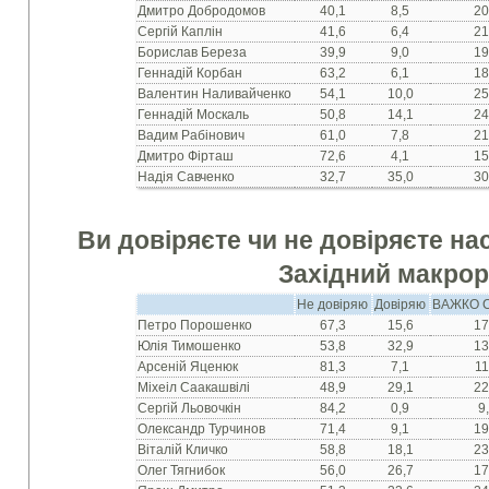
Дмитро Добродомов
40,1
8,5
20
Сергій Каплін
41,6
6,4
21
Борислав Береза
39,9
9,0
19
Геннадій Корбан
63,2
6,1
18
Валентин Наливайченко
54,1
10,0
25
Геннадій Москаль
50,8
14,1
24
Вадим Рабінович
61,0
7,8
21
Дмитро Фірташ
72,6
4,1
15
Надія Савченко
32,7
35,0
30
Ви довіряєте чи не довіряєте на
Західний макрор
Не довіряю
Довіряю
ВАЖКО 
Петро Порошенко
67,3
15,6
17
Юлія Тимошенко
53,8
32,9
13
Арсеній Яценюк
81,3
7,1
11
Міхеіл Саакашвілі
48,9
29,1
22
Сергій Льовочкін
84,2
0,9
9
Олександр Турчинов
71,4
9,1
19
Віталій Кличко
58,8
18,1
23
Олег Тягнибок
56,0
26,7
17