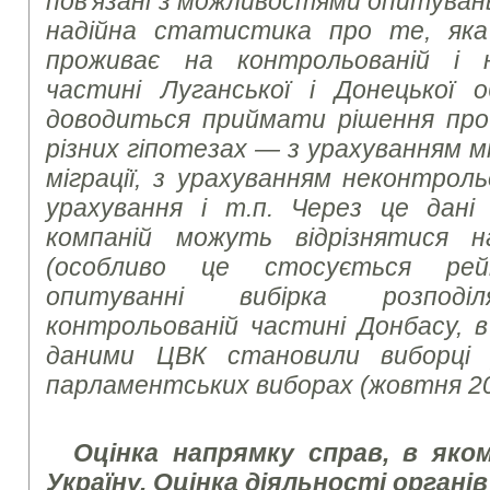
пов'язані з можливостями опитувань
надійна статистика про те, яка 
проживає на контрольованій і 
частині Луганської і Донецької 
доводиться приймати рішення про 
різних гіпотезах — з урахуванням мі
міграції, з урахуванням неконтроль
урахування і т.п. Через це дані
компаній можуть відрізнятися на
(особливо це стосується рей
опитуванні вибірка розпо
контрольованій частині Донбасу, в 
даними ЦВК становили виборці 
парламентських виборах (жовтня 20
Оцінка напрямку справ, в яко
Україну. Оцінка діяльності органі