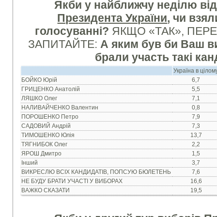
Якби у найближчу неділю ві
Президента України
, чи взял
голосуванні?
ЯКЩО «ТАК», ПЕР
ЗАПИТАЙТЕ:
А яким був би Ваш в
брали участь такі ка
Україна в цілом
БОЙКО Юрій
6,7
ГРИЦЕНКО Анатолій
5,5
ЛЯШКО Олег
7,1
НАЛИВАЙЧЕНКО Валентин
0,8
ПОРОШЕНКО Петро
7,9
САДОВИЙ Андрій
7,3
ТИМОШЕНКО Юлія
13,7
ТЯГНИБОК Олег
2,2
ЯРОШ Дмитро
1,5
Інший
3,7
ВИКРЕСЛЮ ВСІХ КАНДИДАТІВ, ПОПСУЮ БЮЛЕТЕНЬ
7,6
НЕ БУДУ БРАТИ УЧАСТІ У ВИБОРАХ
16,6
ВАЖКО СКАЗАТИ
19,5