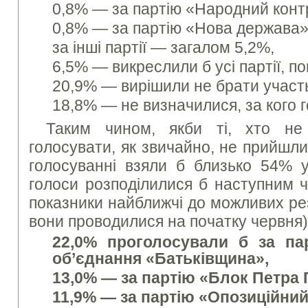
0,8% — за партію «Народний конт
0,8% — за партію «Нова держава»
за інші партії — загалом 5,2%,
6,5% — викреслили б усі партії, п
20,9% — вирішили не брати участь
18,8% — не визначилися, за кого 
Таким чином, якби ті, хто не
голосувати, як звичайно, не прийшли
голосуванні взяли б близько 54% ус
голоси розподілилися б наступним ч
показники найближчі до можливих рез
вони проводилися на початку червня)
22,0% проголосували б за па
об’єднання «Батьківщина»,
13,0% — за партію «Блок Петра
11,9% — за партію «Опозиційний