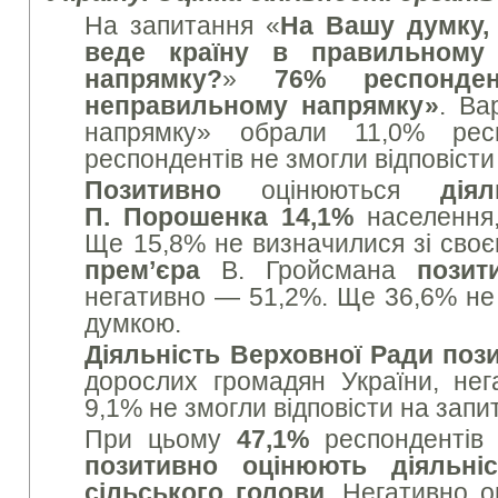
На запитання «
На Вашу думку, 
веде країну в правильному
напрямку?
»
76% респонден
неправильному напрямку»
. Ва
напрямку» обрали 11,0% рес
респондентів не змогли відповісти
Позитивно
оцінюються
дія
П. Порошенка 14,1%
населення,
Ще 15,8% не визначилися зі сво
прем’єра
В. Гройсмана
позит
негативно — 51,2%. Ще 36,6% не 
думкою.
Діяльність Верховної Ради поз
дорослих громадян України, не
9,1% не змогли відповісти на запи
При цьому
47,1%
респондентів 
позитивно оцінюють діяльні
сільського голови
. Негативно 