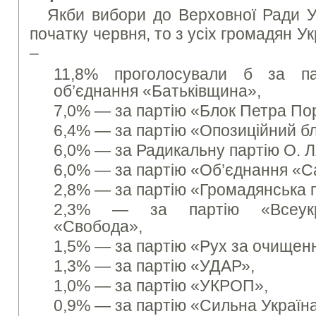
Якби вибори до Верховної Ради У
початку червня, то з усіх громадян Укр
–
11,8% проголосували б за па
об’єднання «Батьківщина»,
7,0% — за партію «Блок Петра По
6,4% — за партію «Опозиційний бл
6,0% — за Радикальну партію О. 
6,0% — за партію «Об’єднання «С
2,8% — за партію «Громадянська п
2,3% — за партію «Всеукра
«Свобода»,
1,5% — за партію «Рух за очищен
1,3% — за партію «УДАР»,
1,0% — за партію «УКРОП»,
0,9% — за партію «Сильна Україн