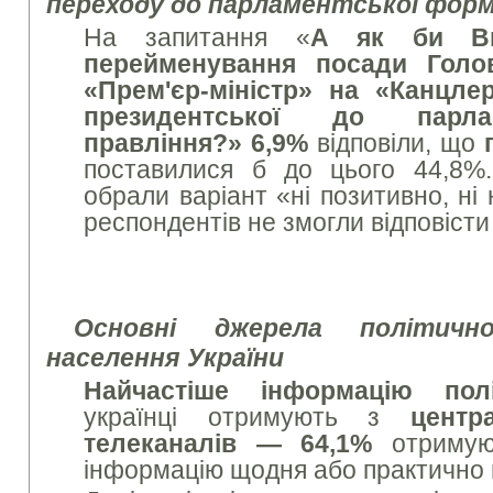
переходу до парламентської форм
На запитання «
А як би Ви
перейменування посади Голо
«Прем'єр-міністр» на «Канцле
президентської до парла
правління?»
6,9%
відповіли, що
поставилися б до цього 44,8%.
обрали варіант «ні позитивно, ні
респондентів не змогли відповісти
Основні джерела політичн
населення України
Найчастіше
інформацію пол
українці отримують з
центр
телеканалів — 64,1%
отримую
інформацію щодня або практично