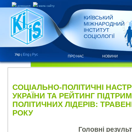
домашня
мапа сайту
КИЇВСЬКИЙ
МІЖНАРОДНИЙ
ІНСТИТУТ
СОЦІОЛОГІЇ
Укр
Eng
Рус
|
|
ПРО НАС
НОВИНИ
ПРЕС-РЕЛІЗИ ТА ЗВІТИ
СОЦІАЛЬНО-ПОЛІТИЧНІ НАСТР
УКРАЇНИ ТА РЕЙТИНГ ПІДТРИМ
ПОЛІТИЧНИХ ЛІДЕРІВ: ТРАВЕН
РОКУ
Головні результ