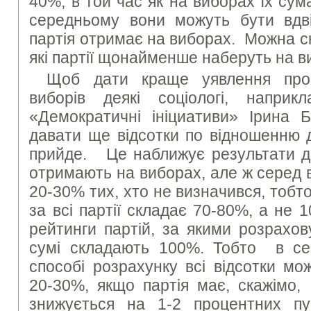
40%, в той час як на виборах їх су
середньому вони можуть бути вдві
партія отримає на виборах. Можна ск
які партії щонайменше наберуть на 
Щоб дати краще уявлення про 
виборів деякі соціологі, наприк
«Демократичні ініциативи» Ірина Б
давати ще відсотки по відношенню д
прийде. Це наближує результати до 
отримають на виборах, але ж серед 
20-30% тих, хто не визначився, тобто
за всі партії складає 70-80%, а не
рейтинги партій, за якими розрахов
сумі складають 100%. Тобто в се
способі розрахунку всі відсотки мо
20-30%, якщо партія має, скажімо,
знижується на 1-2 процентних п