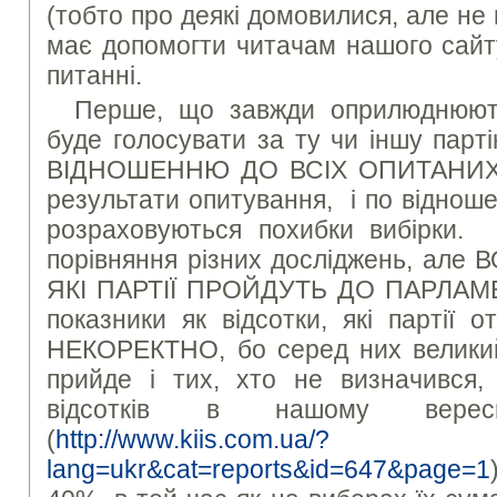
(тобто про деякі домовилися, але не 
має допомогти читачам нашого сайт
питанні.
Перше, що завжди оприлюднюють
буде голосувати за ту чи іншу парт
ВІДНОШЕННЮ ДО ВСІХ ОПИТАНИХ.
результати опитування, і по віднош
розраховуються похибки вибірки. 
порівняння різних досліджень, ал
ЯКІ ПАРТІЇ ПРОЙДУТЬ ДО ПАРЛАМ
показники як відсотки, які партії 
НЕКОРЕКТНО, бо серед них великий 
прийде і тих, хто не визначився,
відсотків в нашому вересн
(
http://www.kiis.com.ua/?
lang=ukr&cat=reports&id=647&page=1