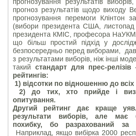
прогнозування результатів виборів
прогноз результатів щодо виходу В
прогнозування перемоги Клінтон 
(вибори президента США, листопад 
президента КМІС, професора НаУКМА
що більш простий підхід у дослід
безпосередньо перед виборами, дав
з результатами виборів, ніж інші мод
такий
стандарт для прес-релізі
рейтингів:
1) відсотки по відношенню до всіх
2) до тих, хто прийде і виз
опитування.
Другий рейтинг дає краще уяв
результати виборів, але має 
похибку, бо разрахований за
Наприклад, якщо вибірка 2000 респ