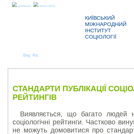
домашня
мапа сайту
КИЇВСЬКИЙ
МІЖНАРОДНИЙ
ІНСТИТУТ
СОЦІОЛОГІЇ
Укр
Eng
Рус
|
|
ПРО НАС
НОВИНИ
ПРЕС-РЕЛІЗИ ТА ЗВІТИ
СТАНДАРТИ ПУБЛІКАЦІЇ СОЦІ
РЕЙТИНГІВ
Виявляється, що багато людей н
соціологічні рейтинги. Частково вину
не можуть домовитися про стандарти