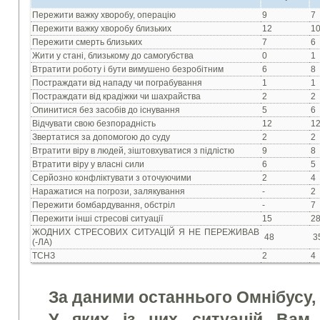
Пережити важку хворобу, операцію
9
7
Пережити важку хворобу близьких
12
1
Пережити смерть близьких
7
6
Жити у станi, близькому до самогубства
0
1
Втратити роботу i бути вимушено безробітним
6
8
Постраждати вiд нападу чи пограбування
1
1
Постраждати вiд крадiжки чи шахрайства
2
2
Опинитися без засобiв до iснування
5
6
Вiдчувати свою безпораднiсть
12
1
Звертатися за допомогою до суду
2
2
Втратити вiру в людей, зiштовхуватися з пiдлiстю
9
8
Втратити вiру у власнi сили
6
5
Серйозно конфлiктувати з оточуючими
2
4
Наражатися на погрози, залякування
-
2
Пережити бомбардування, обстріл
-
7
Пережити інші стресові ситуації
15
2
ЖОДНИХ СТРЕСОВИХ СИТУАЦIЙ Я НЕ ПЕРЕЖИВАВ
48
3
(-ЛА)
ТСНЗ
2
4
За даними останнього Омнібусу, г
У яких iз цих ситуацiй Вам