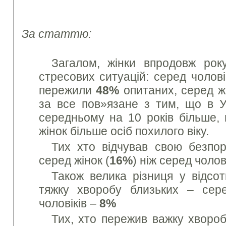
За статтю:
Загалом, жінки впродовж рок
стресових ситуацій: серед чолові
пережили
48%
опитаних, серед ж
за все пов»язане з тим, що в Ук
середньому на 10 років більше, 
жінок більше осіб похилого віку.
Тих хто відчував свою безпор
серед жінок (
16%
) ніж серед чолові
Також велика різниця у відсо
тяжку хворобу близьких – се
чоловіків –
8%
Тих, хто пережив важку хворо