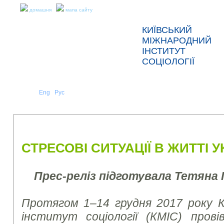
домашня
мапа сайту
КИЇВСЬКИЙ
МІЖНАРОДНИЙ
ІНСТИТУТ
СОЦІОЛОГІЇ
Укр
Eng
Рус
|
|
ПРО НАС
НОВИНИ
ПРЕС-РЕЛІЗИ ТА ЗВІТИ
СТРЕСОВІ СИТУАЦІЇ В ЖИТТІ УК
Прес-реліз підготувала Тетяна
Протягом 1–14 грудня 2017 року К
інститут соціології (КМІС) пров