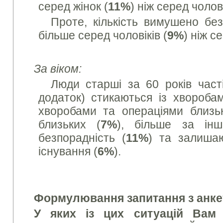
серед жінок (
11%
) ніж серед чолові
Проте, кількість вимушено без
більше серед чоловіків (
9%
) ніж с
За віком:
Люди старші за 60 років част
додаток) стикаються із хворобам
хворобами та операціями близь
близьких (
7%
), більше за інш
безпорадність (
11%
) та залиша
існування (
6%
).
Формулювання запитання з анке
У яких із цих ситуацій Вам