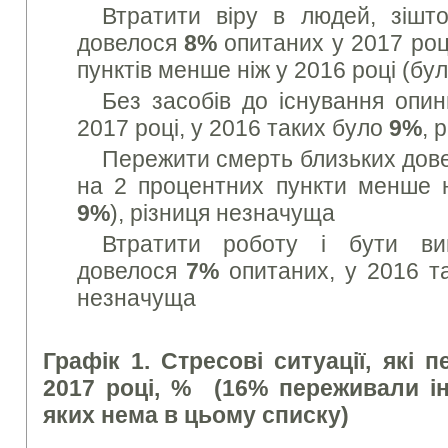
Втратити віру в людей, зішто
довелося
8%
опитаних у 2017 роц
пунктів менше ніж у 2016 році (бу
Без засобів до існування опи
2017 році, у 2016 таких було
9%
, 
Пережити смерть близьких дов
на 2 процентних пункти менше н
9%
), різниця незначуща
Втратити роботу i бути ви
довелося
7%
опитаних, у 2016 т
незначуща
Графік 1. Стресові ситуації, які 
2017 році, % (16% переживали інш
яких нема в цьому списку)