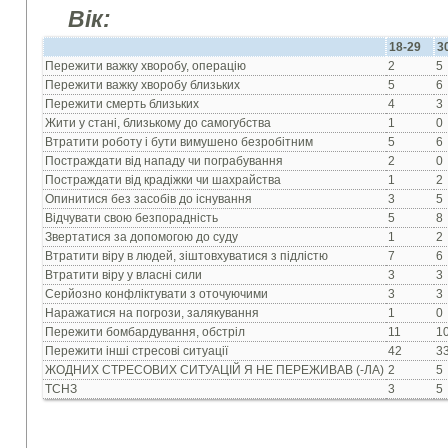
Вік:
18-29
3
Пережити важку хворобу, операцію
2
5
Пережити важку хворобу близьких
5
6
Пережити смерть близьких
4
3
Жити у станi, близькому до самогубства
1
0
Втратити роботу i бути вимушено безробітним
5
6
Постраждати вiд нападу чи пограбування
2
0
Постраждати вiд крадiжки чи шахрайства
1
2
Опинитися без засобiв до iснування
3
5
Вiдчувати свою безпораднiсть
5
8
Звертатися за допомогою до суду
1
2
Втратити вiру в людей, зiштовхуватися з пiдлiстю
7
6
Втратити вiру у власнi сили
3
3
Серйозно конфлiктувати з оточуючими
3
3
Наражатися на погрози, залякування
1
0
Пережити бомбардування, обстріл
11
1
Пережити інші стресові ситуації
42
3
ЖОДНИХ СТРЕСОВИХ СИТУАЦIЙ Я НЕ ПЕРЕЖИВАВ (-ЛА)
2
5
ТСНЗ
3
5