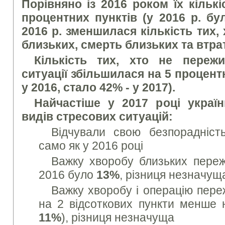
Порівняно із 2016 роком їх кільк
процентних пунктів (у 2016 р. бу
2016 р. зменшилася кількість тих,
близьких, смерть близьких та втра
Кількість тих, хто не пережи
ситуації збільшилася на 5 процент
у 2016, стало 42% - у 2017).
Найчастіше у 2017 році україн
видів стресових ситуацій:
Відчували свою безпорадніс
само як у 2016 році
Важку хворобу близьких пер
2016 було
13%
, різниця незначущ
Важку хворобу і операцію пер
на 2 відсоткових пункти менше н
11%
), різниця незначуща