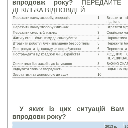
впродовж року?
ПЕРЕДАЙТЕ 
ДЕКІЛЬКА ВІДПОВІДЕЙ
Пережити важку хворобу, операцію
1
Втратити в
підлістю
Пережити важку хворобу близьких
2
Втратити вір
Пережити смерть близьких
3
Серйозно ко
Жити у стані, близькому до самогубства
4
Наражатися 
Втратити роботу і бути вимушено безробітним
5
Пережити бо
Постраждати від нападу чи пограбування
6
Переживати і
Постраждати від крадіжки чи шахрайства
7
ЖОДНИХ С
ПЕРЕЖИВАВ 
Опинитися без засобів до існування
8
ВАЖКО СКА
Відчувати свою безпорадність
9
ВІДМОВА ВІ
Звертатися за допомогою до суду
10
У яких iз цих ситуацiй Вам
впродовж року?
2013 р.
2