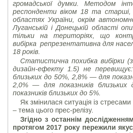
громадської думки. Методом ін
респонденти віком 18 та старші,
областях України, окрім автономно
Луганській і Донецькій області оп
тільки на територіях, що конт
вибірка репрезентативна для населе
18 років.
Статистична похибка вибірки (з 
дизайн-ефекту 1.5) не перевищує:
близьких до 50%, 2,8% — для показн
2,0% — для показників близьких
показників близьких до 5%.
Як змінилася ситуація із стресами в
– тема цього прес-релізу.
Згідно з останнім дослідження
протягом 2017 року пережили якус