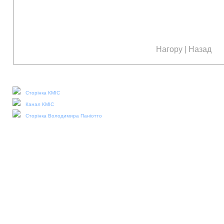
Нагору
|
Назад
Наші соціальні медіа:
Сторінка КМІС
Канал КМІС
Сторінка Володимира Паніотто