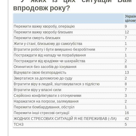
впродовж року?
Укр
цілом
Пережити важку хворобу, операцію
9
Пережити важку хворобу близьких
12
Пережити смерть близьких
7
Жити у станi, близькому до самогубства
1
Втратити роботу i бути вимушено безробітним
7
Постраждати вiд нападу чи пограбування
1
Постраждати вiд крадiжки чи шахрайства
2
Опинитися без засобiв до iснування
8
Вiдчувати свою безпораднiсть
13
Звертатися за допомогою до суду
2
Втратити вiру в людей, зiштовхуватися з пiдлiстю
8
Втратити вiру у власнi сили
7
Серйозно конфлiктувати з оточуючими
3
Наражатися на погрози, залякування
2
Пережити бомбардування, обстріл
1
Пережити інші стресові ситуації
16
ЖОДНИХ СТРЕСОВИХ СИТУАЦIЙ Я НЕ ПЕРЕЖИВАВ (-ЛА)
42
ТСНЗ
5