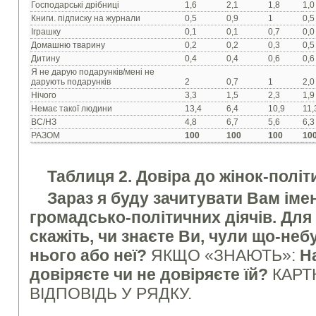
Господарськi дрiбницi
1,6
2,1
1,8
1,0
Книги. пiдписку на журнали
0,5
0,9
1
0,5
Iграшку
0,1
0,1
0,7
0,0
Домашню тварину
0,2
0,2
0,3
0,5
Дитину
0,4
0,4
0,6
0,6
Я не дарую подарункiв/мені не
дарують подарунків
2
0,7
1
2,0
Нiчого
3,3
1,5
2,3
1,9
Немає такої людини
13,4
6,4
10,9
11,
ВС/НЗ
4,8
6,7
5,6
6,3
РАЗОМ
100
100
100
10
Таблиця 2. Довіра до жінок-політ
Зараз я буду зачитувати Вам імен
громадсько-політичних діячів. Для
скажіть, чи знаєте Ви, чули що-неб
нього або неї?
ЯКЩО «ЗНАЮТЬ»:
Н
довіряєте чи не довіряєте їй?
КАРТК
ВІДПОВІДЬ У РЯДКУ.