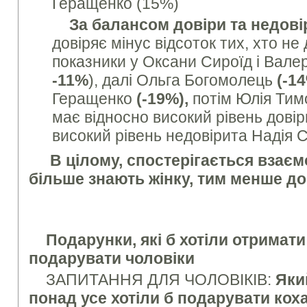
Геращенко (15%)
За балансом довіри та недов
довіряє мінус відсоток тих, хто не
показники у Оксани Сироїд і Вале
-11%
), далі Ольга Богомолець
(-1
Геращенко
(-19%),
потім Юлія Ти
має відносно високий рівень довір
високий рівень недовірита Надія 
В цілому, спостерігається взаєм
більше знають жінку, тим менше до
Подарунки, які б хотіли отримати
подарувати чоловіки
ЗАПИТАННЯ ДЛЯ ЧОЛОВІКІВ:
Яки
понад усе хотіли б подарувати коха