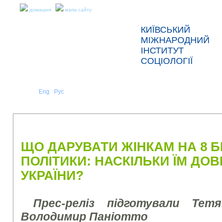
домашня
мапа сайту
КИЇВСЬКИЙ
МІЖНАРОДНИЙ
ІНСТИТУТ
СОЦІОЛОГІЇ
Укр
Eng
Рус
|
|
ПРО НАС
НОВИНИ
ПРЕС-РЕЛІЗИ ТА ЗВІТИ
ЩО ДАРУВАТИ ЖІНКАМ НА 8 Б
ПОЛІТИКИ: НАСКІЛЬКИ ЇМ ДО
УКРАЇНИ?
Прес-реліз підготували Тет
Володимир Паніотто