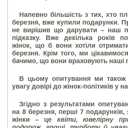
Напевно більшість з тих, хто пл
березня, вже купили подарунки. Пр
не вирішив що дарувати – наш п
підказку. Вже декілька років п
жінок, що б вони хотіли отрима
березня.
Крім того, ми цікавимося
бачимо, що вони враховують наші 
В цьому опитування ми також 
увагу довірі до жінок-політиків у н
Згідно з результатами опитува
на 8 березня, перші
7
подарунків, 
жінки – це
квіти, ювелірну пр
подорож, гроші, турботу й уваг