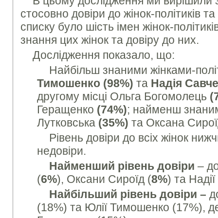
В цьому дослідження ми вирішили з
стосовно довіри до жінок-політиків та 
списку було шість імен жінок-політик
знання цих жінок та довіру до них.
Дослідження показало, що:
Найбільш знаними жінками-пол
Тимошенко (98%)
та
Надія Савче
другому місці Ольга Богомолець
(
Геращенко
(74%)
; найменш знани
Лутковська
(35%)
та Оксана Сиро
Рівень довіри до всіх жінок нижч
недовіри.
Найменший рівень
довіри
– до
(
6%
), Оксани Сироїд (
8%
) та Наді
Найбільший рівень
довіри –
д
(18%) та Юлії Тимошенко (17%), 