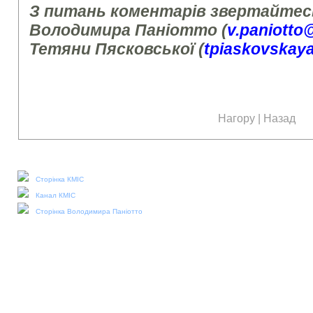
З питань коментарів звертайтесь
Володимира Паніотто (
v.paniotto
Тетяни Пясковської (
tpiaskovskay
Нагору
|
Назад
Наші соціальні медіа:
Сторінка КМІС
Канал КМІС
Сторінка Володимира Паніотто