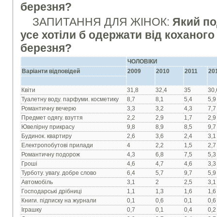
березня?
ЗАПИТАННЯ ДЛЯ ЖІНОК:
Який по
усе хотіли б одержати від коханого
березня?
ЧОЛОВІКИ
Варіанти відповідей
2009
2010
2011
20
Квiти
31,8
32,4
35
30,
Туалетну воду. парфуми. косметику
8,7
8,1
5,4
5,9
Романтичну вечерю
3,3
3,2
4,3
7,7
Предмет одягу. взуття
2,2
2,9
1,7
2,9
Ювелiрну прикрасу
9,8
8,9
8,5
9,7
Будинок. квартиру
2,6
3,6
2,4
3,1
Електропобутовi прилади
4
2,2
1,5
2,7
Романтичну подорож
4,3
6,8
7,5
5,3
Грошi
4,6
4,7
4,6
3,3
Турботу. увагу. добре слово
6,4
5,7
9,7
5,9
Автомобiль
3,1
2
2,5
3,1
Господарськi дрiбницi
1,1
1,3
1,6
1,6
Книги. пiдписку на журнали
0,1
0,6
0,1
0,6
Iграшку
0,7
0,1
0,4
0,2