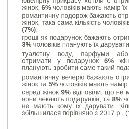
ювелірну прикрасу хотіли б отр
жінок,
6%
чоловіків мають намір їх
романтичну подорож бажають отр
жінок, така сама кількість чоловік
(7%)
;
гроші як подарунок бажають отр
3%
чоловіків планують їх даруват
туалетну воду, парфуми або
отримати у подарунок
6%
жін
планують зробити саме такий под
романтичну вечерю бажають отр
жінок та
5%
чоловіків мають намір 
серед жінок
9%
відповіли, що не 
вони чекають подарунків, та
8%
чо
не мають кому їх дарувати. Кіль
збільшилася порівняно з 2017 р., 