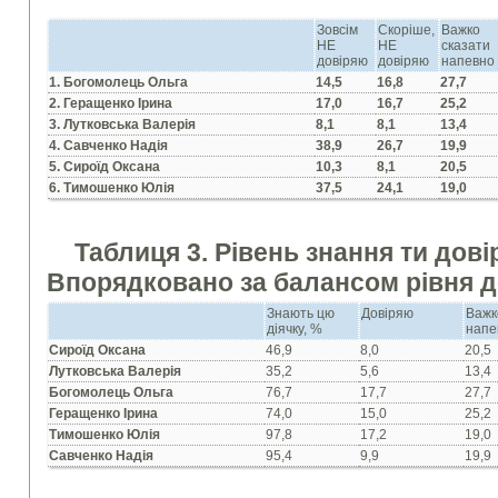
Зовсім
Скоріше,
Важко
НЕ
НЕ
сказати
довіряю
довіряю
напевно
1.
Богомолець Ольга
14,5
16,8
27,7
2. Геращенко Ірина
17,0
16,7
25,2
3. Лутковська Валерія
8,1
8,1
13,4
4. Савченко Надія
38,9
26,7
19,9
5. Сироїд Оксана
10,3
8,1
20,5
6. Тимошенко Юлія
37,5
24,1
19,0
Таблиця 3. Рівень знання ти дові
Впорядковано за
балансом рівня д
Знають цю
Довiряю
Важк
діячку, %
напе
Сироїд Оксана
46,9
8,0
20,5
Лутковська Валерiя
35,2
5,6
13,4
Богомолець Ольга
76,7
17,7
27,7
Геращенко Iрина
74,0
15,0
25,2
Тимошенко Юлiя
97,8
17,2
19,0
Савченко Надія
95,4
9,9
19,9