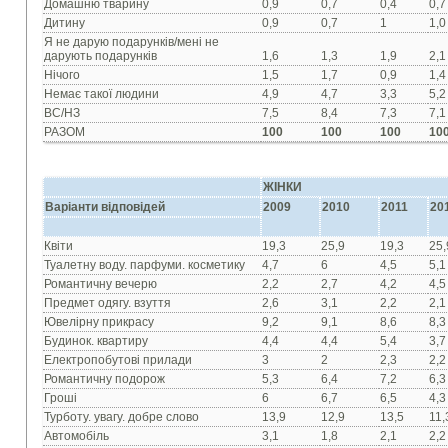
Домашню тварину
0,9
0,7
0,4
0,7
Дитину
0,9
0,7
1
1,0
Я не дарую подарункiв/мені не
дарують подарунків
1,6
1,3
1,9
2,1
Нiчого
1,5
1,7
0,9
1,4
Немає такої людини
4,9
4,7
3,3
5,2
ВС/НЗ
7,5
8,4
7,3
7,1
РАЗОМ
100
100
100
10
ЖІНКИ
Варіанти відповідей
2009
2010
2011
20
Квiти
19,3
25,9
19,3
25,
Туалетну воду. парфуми. косметику
4,7
6
4,5
5,1
Романтичну вечерю
2,2
2,7
4,2
4,5
Предмет одягу. взуття
2,6
3,1
2,2
2,1
Ювелiрну прикрасу
9,2
9,1
8,6
8,3
Будинок. квартиру
4,4
4,4
5,4
3,7
Електропобутовi прилади
3
2
2,3
2,2
Романтичну подорож
5,3
6,4
7,2
6,3
Грошi
6
6,7
6,5
4,3
Турботу. увагу. добре слово
13,9
12,9
13,5
11,
Автомобiль
3,1
1,8
2,1
2,2