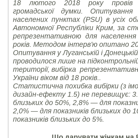
18 лютого 2018 року провів 
громадської думки. Опитування
населених пунктах (PSU) в усіх об
Автономної Республіки Крим, за ст
репрезентативною для населення 
років. Методом інтерв'ю опитано 2
Опитування у Луганській і Донецькі
проводилося лише на підконтрольні
території,
вибірка репрезентативн
України віком від 18 років.
.
Статистична похибка вибірки (з імов
дизайн-ефекту 1.5) не перевищує: 3
близьких до 50%, 2,8% — для показни
2,0% — для показників близьких до 
показників близьких до 5%.
Що дарувати жінкам на 