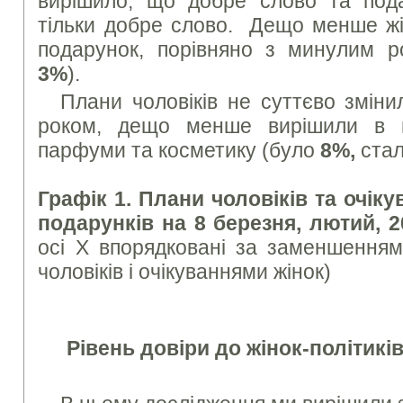
вирішило, що добре слово та под
тільки добре слово. Дещо менше жін
подарунок, порівняно з минулим 
3%
).
Плани чоловіків не суттєво зміни
роком, дещо менше вирішили в 
парфуми та косметику (було
8%,
ста
Графік 1. Плани чоловіків та очік
подарунків на 8 березня, лютий,
осі Х впорядковані за заменшенням
чоловіків і очікуваннями жінок)
Рівень довіри до жінок-політиків