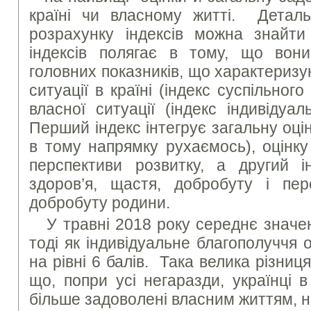
країні чи власному житті. Деталь
розрахунку індексів можна знайти
індексів полягає в тому, що вони
головних показників, що характериз
ситуації в країні (індекс суспільного
власної ситуації (індекс індивідуа
Перший індекс інтегрує загальну оцінк
в тому напрямку рухаємось), оцінку 
перспективи розвитку, а другий і
здоров’я, щастя, добробуту і пер
добробуту родини.
У травні 2018 року середнє значе
тоді як індивідуальне благополуччя
на рівні 6 балів. Така велика різниц
що, попри усі негаразди, українці 
більше задоволені власним життям, н