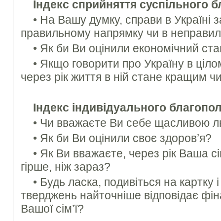
Індекс сприйняття суспільного б
• На Вашу думку, справи в Українi з
правильному напрямку чи в неправил
• Як би Ви оцiнили економiчний ста
• Якщо говорити про Україну в цiло
через рiк життя в ній стане кращим чи
Індекс індивідуального благополу
• Чи вважаєте Ви себе щасливою 
• Як би Ви оцінили своє здоров’я?
• Як Ви вважаєте, через рiк Ваша с
гiрше, нiж зараз?
• Будь ласка, подивiться на картку i
тверджень найточнiше вiдповiдає фi
Вашої сiм’ї?