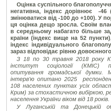
Оцінка суспільного благополуч
негативна, індекс дорівнює -46 
змінюватися від -100 до +100). У п
ця оцінка дещо зросла. Своїм вл
в середньому набагато більше за
країни (індекс вище на 52 пункти)
індекс індивідуального благополуч
зараз відповідає рівню довоєнного
З 18 по 30 травня 2018 року К
інститут соціології (КМІС) пр
опитування громадської думки.
інтерв'ю опитано 2025 респонде
108 населених пунктах усіх област
Крим) за стохастичною вибіркою, 
населення України віком від 18 років.
У Луганській та Донецькій о