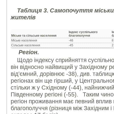
Таблиця 3. Самопочуття міськи
жителів
Індекс суспільного
І
Міське та сільське населення
благополуччя
б
Міське населення
-46
8
Сільське населення
-45
2
Регіон.
Щодо індексу сприйняття суспільно
він відносно найвищий у Західному рег
від’ємний, дорівнює -38), див. таблиц
регіонах він ще гірший, у Центрально
стільки ж у Східному (-44), найнижчи
Південному регіоні (-55). Таким чин
регіон проживання має певний вплив 
благополуччя (різниця між Західним і