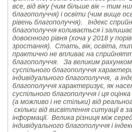
все, від віку (чим більше вік – тим н
благополуччя) і освіти (чим вище о
рівень благополуччя). Індекс сприй
благополуччя коливається і залиша
довоєнного рівня (хоча у 2018 у порів
зростання). Стать, вік, освіта, ти
практично не впливає на сприйнятт
благополуччя. За великим рахунко
суспільного благополуччя характери
індивідуального благополуччя, а інд
благополуччя характеризує, як насе
суспільного благополуччя і ця оцінк
(а можливо і не стільки) від реально
скільки від висвітлення ситуації в з
інформації. Велика різниця між сере
індивідуального благополуччя і інд