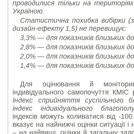
проводилися тільки на територія
Україною.
Статистична похибка вибірки (з 
дизайн-ефекту 1,5) не перевищує:
3,3% — для показників близьких д
2,8% — для показників близьких д
2,0% — для показників близьких д
1,4% — для показників близьких д
Для оцінювання й моніторин
індивідуального самопочуття КМІС 
Індекс сприйняття суспільного б
індекс індивідуального благопол
індексів можуть коливатися від -100
вказує на найнижчі оцінки ситуації і
– на найвищі оцінки й загальну зад