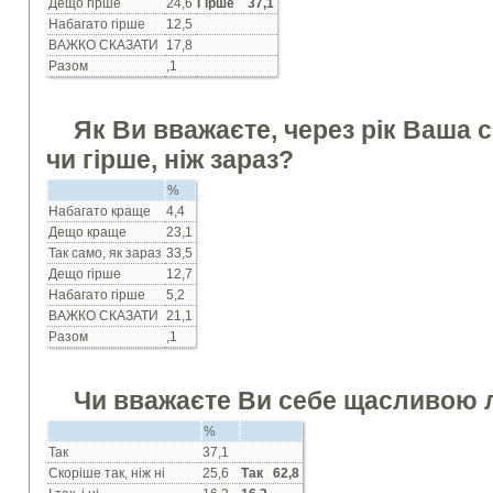
Дещо гiрше
24,6
Гірше 37,1
Набагато гiрше
12,5
ВАЖКО СКАЗАТИ
17,8
Разом
,1
Як Ви вважаєте, через рiк Ваша 
чи гiрше, нiж зараз?
%
Набагато краще
4,4
Дещо краще
23,1
Так само, як зараз
33,5
Дещо гiрше
12,7
Набагато гiрше
5,2
ВАЖКО СКАЗАТИ
21,1
Разом
,1
Чи вважаєте Ви себе щасливою
%
Так
37,1
Скорiше так, нiж нi
25,6
Так 62,8