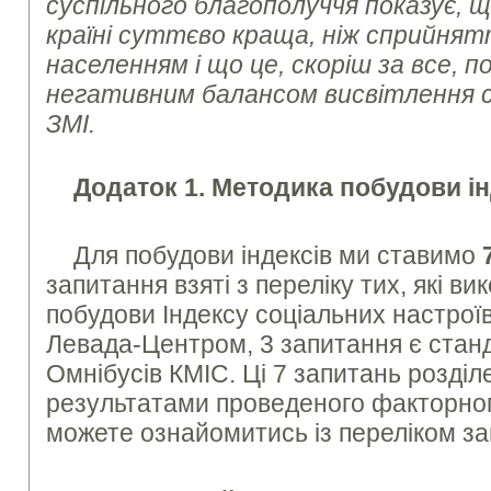
суспільного благополуччя показує, 
країні суттєво краща, ніж сприйнятт
населенням і що це, скоріш за все, п
негативним балансом висвітлення си
ЗМІ.
Додаток 1. Методика побудови ін
Для побудови індексів ми ставимо
запитання взяті з переліку тих, які в
побудови Індексу соціальних настрої
Левада-Центром, 3 запитання є стан
Омнібусів КМІС. Ці 7 запитань розділе
результа­тами проведеного факторног
можете ознайомитись із переліком за