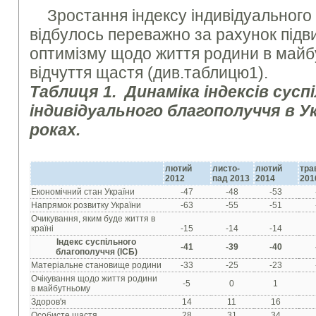
Зростання індексу індивідуального
відбулось переважно за рахунок підв
оптимізму щодо життя родини в майб
відчуття щастя (див.таблицю1).
Таблиця 1. Динаміка індексів сусп
індивідуального благополуччя в Ук
роках.
лютий
листо
-
лютий
тра
2012
пад 2013
2014
201
Економічний стан України
-47
-48
-53
Напрямок розвитку України
-63
-55
-51
Очикування, яким буде життя в
країні
-15
-14
-14
Індекс суспільного
-41
-39
-40
благополуччя (ІСБ)
Матеріальне становище родини
-33
-25
-23
Очікування щодо життя родини
-5
0
1
в майбутньому
Здоров'я
14
11
16
Особисте щастя
28
31
34