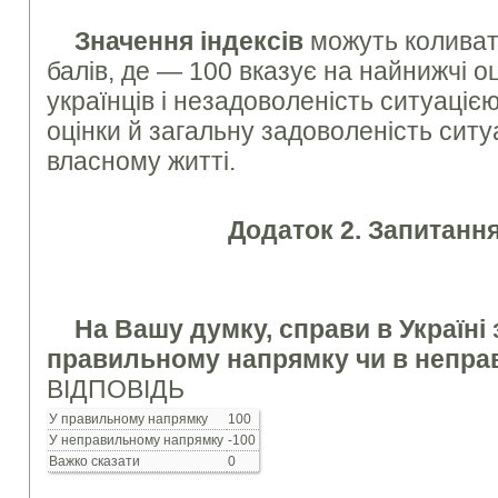
Значення індексів
можуть коливат
балів, де — 100 вказує на найнижчі оц
українців і незадоволеність ситуаціє
оцінки й загальну задоволеність ситуа
власно­му житті.
Додаток 2. Запитанн
На Вашу думку, справи в Україні 
правильному напрямку чи в непра
ВІДПОВІДЬ
У правильному напрямку
100
У неправильному напрямку
-100
Важко сказати
0