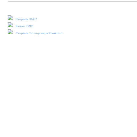
Наші соціальні медіа:
Сторінка КМІС
Канал КМІС
Сторінка Володимира Паніотто