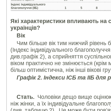
Індекс індивідуального
благополуччя (ІІБ)
1
5
8
Які характеристики впливають на 
українців?
Вік
Чим більше вік тим нижчий рівень 
(Індекс індивідуального благополуччя
див.графік 2), а сприйняття суспільн
віком практично не змінюється (крім м
більш оптимістична, ніж інші вікові гру
Графік 2. Індекси ІСБ та ІІБ для 
Стать.
Чоловіки дещо вище оцінюют
ніж жінки, а їх індивідуальне благоп
(див. таблицю 2). Це може бути пов’я