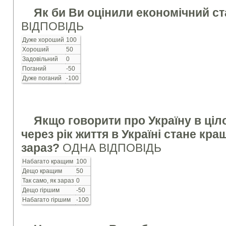
Як би Ви оцінили економічний ст
ВІДПОВІДЬ
Дуже хороший
100
Хороший
50
Задовільний
0
Поганий
-50
Дуже поганий
-100
Якщо говорити про Україну в ціл
через рік життя в Україні стане кра
зараз?
ОДНА ВІДПОВІДЬ
Набагато кращим
100
Дещо кращим
50
Так само, як зараз
0
Дещо гіршим
-50
Набагато гіршим
-100