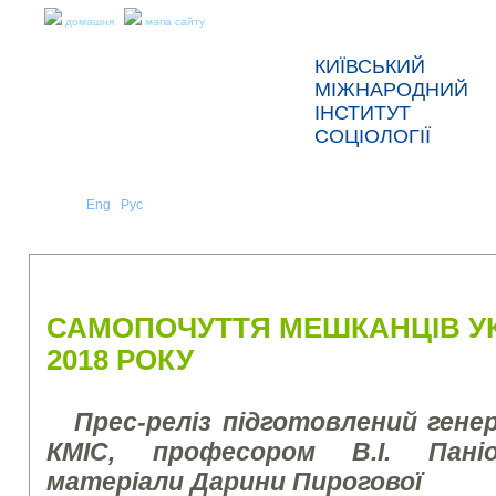
домашня
мапа сайту
КИЇВСЬКИЙ
МІЖНАРОДНИЙ
ІНСТИТУТ
СОЦІОЛОГІЇ
Укр
Eng
Рус
|
|
ПРО НАС
НОВИНИ
ПРЕС-РЕЛІЗИ ТА ЗВІТИ
САМОПОЧУТТЯ МЕШКАНЦІВ УК
2018 РОКУ
Прес-реліз підготовлений ген
КМІС, професором В.І. Пані
матеріали Дарини Пирогової