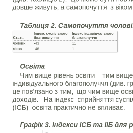
довше живуть, а самопочуття з віком
Таблиця 2. Самопочуття чоловік
Індекс суспільного
Індекс індивідуального
Стать
благополуччя
благополуччя
чоловік
-43
11
жінка
-48
1
Освіта
Чим вище рівень освіти – тим вище
індивідуального благополуччя (див. г
це пов’язано з тим, що чим вище осв
доходів. На індекс сприйняття суспі
(ІСБ) освіта практично не впливає.
Графік 3. Індекси ІСБ та ІІБ для 