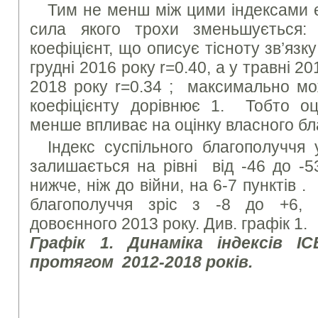
Тим не менш між цими індексами є
сила якого трохи зменьшується:
коефіцієнт, що описує тісноту зв’язку
грудні 2016 року r=0.40, а у травні 20
2018 року r=0.34 ; максимально мо
коефіцієнту дорівнює 1. Тобто оці
менше впливає на оцінку власного бл
Індекс суспільного благополуччя 
залишається на рівні від -46 до -5
нижче, ніж до війни, на 6-7 пунктів .
благополуччя зріс з -8 до +6, 
довоєнного 2013 року. Див. графік 1.
Графік 1. Динаміка індексів І
протягом 2012-2018 років.