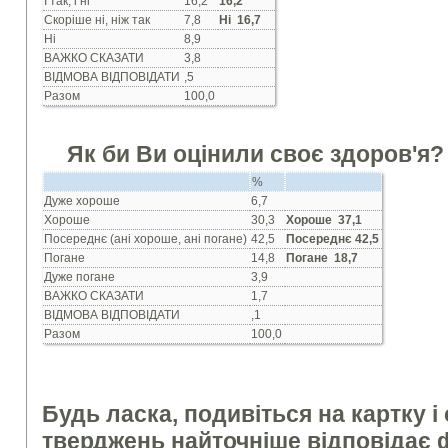
I так, i нi
16,2
16,2
Скорiше нi, нiж так
7,8
Ні 16,7
Нi
8,9
ВАЖКО СКАЗАТИ
3,8
ВIДМОВА ВIДПОВIДАТИ
,5
Разом
100,0
Як би Ви оцi
нили своє здоров'я?
%
Дуже хороше
6,7
Хороше
30,3
Хороше 3
7,1
Посереднє (анi хороше, анi погане)
42,5
Посереднє 4
2,5
Погане
14,8
Погане 18,7
Дуже погане
3,9
ВАЖКО СКАЗАТИ
1,7
ВIДМОВА ВIДПОВIДАТИ
,1
Разом
100,0
Будь ласка, подивiться на картку i 
тверджень найточнiше вiдповiдає