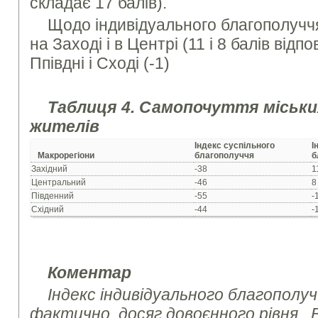
складає 17 балів).
Щодо індивідуального благополучч
на Заході і в Центрі (11 і 8 балів відп
Ппівдні і Сході (-1)
Таблиця 4. Самопочуття міськи
жителів
Індекс суспільного
І
Макрорегіони
благополуччя
б
Західний
-38
1
Центральний
-46
8
Південний
-55
-
Східний
-44
-
Коментар
Індекс індивідуального благополуч
фактично, досяг довоєнного рівня. 