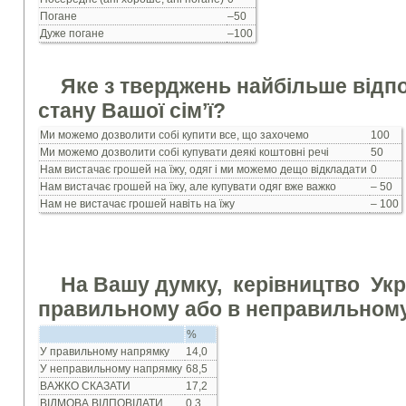
Погане
–50
Дуже погане
–100
Яке з тверджень найбільше відп
стану Вашої сім’ї?
Ми можемо дозволити собі купити все, що захочемо
100
Ми можемо дозволити собі купувати деякі коштовні речі
50
Нам вистачає грошей на їжу, одяг і ми можемо дещо відкладати
0
Нам вистачає грошей на їжу, але купувати одяг вже важко
– 50
Нам не вистачає грошей навіть на їжу
– 100
На Вашу думку, керiвництво
Укра
правильному або в неправильном
%
У правильному напрямку
14,0
У неправильному напрямку
68,5
ВАЖКО СКАЗАТИ
17,2
ВIДМОВА ВIДПОВIДАТИ
0,3