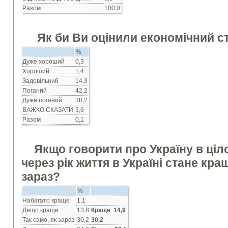
Разом
100,0
Як би Ви оцiнили економiчний с
%
Дуже хороший
0,3
Хороший
1,4
Задовiльний
14,3
Поганий
42,2
Дуже поганий
38,2
ВАЖКО СКАЗАТИ
3,6
Разом
0,1
Якщо говорити про Україну в цiл
через рiк життя в Українi стане кращ
зараз?
%
Набагато краще
1,1
Дещо краще
13,8
Краще 14,9
Так само, як зараз
30,2
30,2