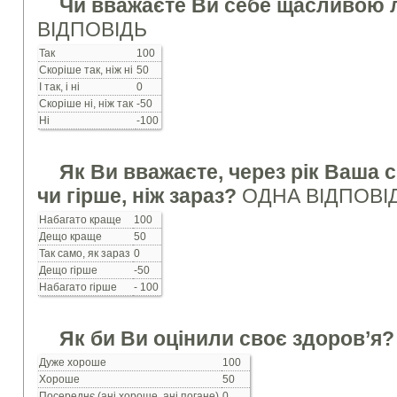
Чи вважаєте Ви себе щасливо
ВІДПОВІДЬ
Так
100
Скоріше так, ніж ні
50
І так, і ні
0
Скоріше ні, ніж так
-50
Ні
-100
Як Ви вважаєте, через рік Ваша 
чи гірше, ніж зараз?
ОДНА ВІДПОВІ
Набагато краще
100
Дещо краще
50
Так само, як зараз
0
Дещо гірше
-50
Набагато гірше
- 100
Як би Ви оцінили своє здоров’я
Дуже хороше
100
Хороше
50
Посереднє (ані хороше, ані погане)
0