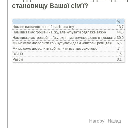
становищу Вашої сiм'ї?
%
Нам не вистачає грошей навiть на їжу
13,7
Нам вистачає грошей на їжу, але купувати одяг вже важко
44,6
Нам вистачає грошей на їжу, одяг i ми можемо дещо вiдкладати
30,0
Ми можемо дозволити собi купувати деякi коштовнi речi (такi
6,5
Ми можемо дозволити собi купити все, що захочемо
,7
ВС/НЗ
1,6
Разом
3,1
Нагору
|
Назад