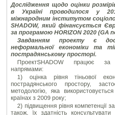
Дослідження щодо оцінки розмірі
в Україні проводилося у 20
міжнародним інститутом соціолог
SHADOW, який
фінансується Євр
за програмою HORIZON 2020 (GA no
Завданням проекту є дос
неформальної економіки та ті
пострадянському просторі.
ПроектSHADOW працює за 
напрямами:
1) оцінка рівня тіньової еко
пострадянського простору, засто
методологію, яка використовується
країнах з 2009 року;
2) підвищення рівня компетенції за
також, їх здатність консультувати