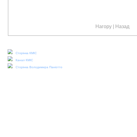
Нагору
|
Назад
Наші соціальні медіа:
Сторінка КМІС
Канал КМІС
Сторінка Володимира Паніотто