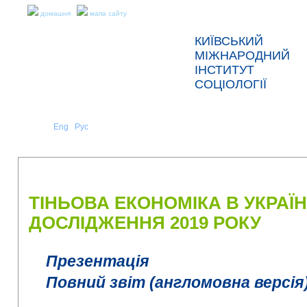
домашня
мапа сайту
КИЇВСЬКИЙ
МІЖНАРОДНИЙ
ІНСТИТУТ
СОЦІОЛОГІЇ
Укр
Eng
Рус
|
|
ПРО НАС
НОВИНИ
ПРЕС-РЕЛІЗИ ТА ЗВІТИ
ТІНЬОВА ЕКОНОМІКА В УКРАЇН
ДОСЛІДЖЕННЯ 2019 РОКУ
Презентація
Повний звіт (англомовна версія