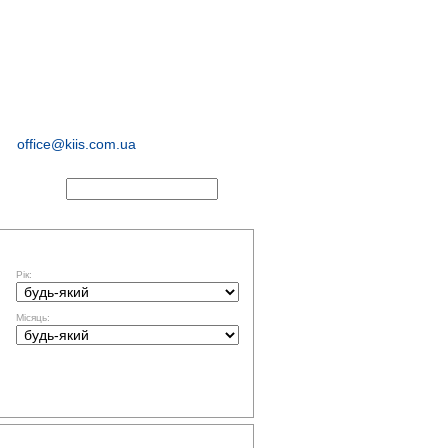
соціологічні та
маркетингові
дослідження
office@kiis.com.ua
АКТИ
ФІЛЬТР ЗА ДАТОЮ
Рік:
Місяць:
ТЕМАТИКА