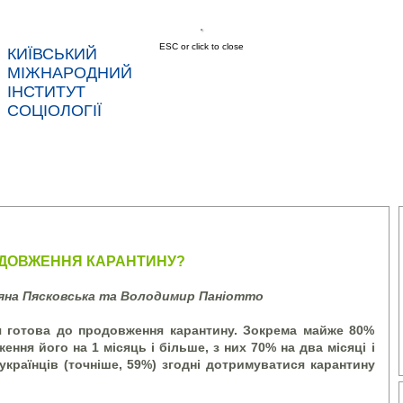
ESC or click to close
КИЇВСЬКИЙ
МІЖНАРОДНИЙ
ІНСТИТУТ
СОЦІОЛОГІЇ
АС
НОВИНИ
ПОСЛУГИ
ДАНІ
КОНТ
РОДОВЖЕННЯ КАРАНТИНУ?
тяна Пясковська та Володимир Паніотто
я готова до продовження карантину. Зокрема майже 80%
ення його на 1 місяць і більше, з них 70% на два місяці і
країнців (точніше, 59%) згодні дотримуватися карантину