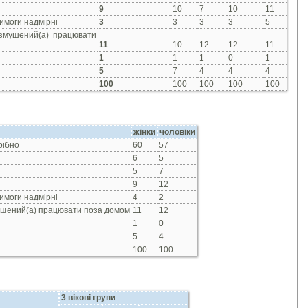
9
10
7
10
11
вимоги надмірні
3
3
3
3
5
 змушений(а) працювати
11
10
12
12
11
1
1
1
0
1
5
7
4
4
4
100
100
100
100
100
жінки
чоловіки
рібно
60
57
6
5
5
7
9
12
вимоги надмірні
4
2
мушений(а) працювати поза домом
11
12
1
0
5
4
100
100
3 вікові групи