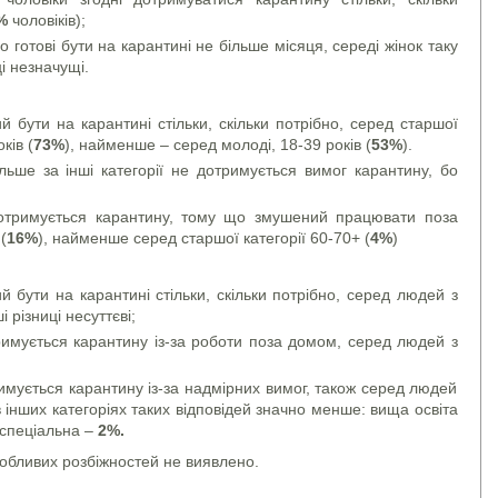
%
чоловіків);
о готові бути на карантині не більше місяця, середі жінок таку
ці незначущі.
й бути на карантині стільки, скільки потрібно, серед старшої
ків (
73%
), найменше – серед молоді, 18-39 років (
53%
).
ьше за інші категорії не дотримується вимог карантину, бо
дотримується карантину, тому що змушений працювати поза
(
16%
), найменше серед старшої категорії 60-70+ (
4%
)
 бути на карантині стільки, скільки потрібно, серед людей з
ші різниці несуттєві;
тримується карантину із-за роботи поза домом, серед людей з
римується карантину із-за надмірних вимог, також серед людей
 в інших категоріях таких відповідей значно менше: вища освіта
 спеціальна –
2%.
обливих розбіжностей не виявлено.