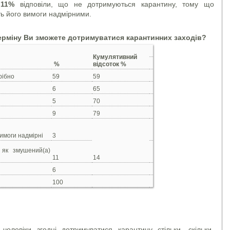
х
11%
відповіли, що не дотримуються карантину, тому що
ь його вимоги надмірними.
ерміну Ви зможете дотримуватися карантинних заходів?
Кумулятивний
%
відсоток %
рібно
59
59
6
65
5
70
9
79
вимоги надмірні
3
 як змушений(а)
11
14
6
100
оловіки згодні дотримуватися карантину стільки, скільки