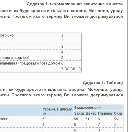
Додаток 1. Формулювання запитання з анкети
чити, як буде зростати кількість хворих. Можливо, уряду
тин. Протягом якого терміну Ви зможете дотримуватися
потрібно
1
2
3
4
і вимоги надмірні
5
 змушений(а) працювати поза домом
6
7
ВС/ВД…9
Додаток 2. Таблиці
и, як буде зростати кількість хворих. Можливо, уряду
тин. Протягом якого терміну Ви зможете дотримуватися
4 макрорегіони
Україна в цілому,
%
Захід
Центр
Південь
Схід
рібно
59
58
61
61
56
6
5
6
7
5
5
6
6
3
7