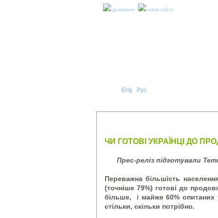
домашня
мапа сайту
Укр
Eng
Рус
|
|
ПРО Н
ПРЕС-РЕЛІЗИ ТА ЗВІТИ
ЧИ ГОТОВІ УКРАЇНЦІ ДО П
Прес-реліз підготували Те
Переважна більшість населенн
(точніше 79%) готові до продовж
більше, і майже 60% опитаних у
стільки, скільки потрібно.