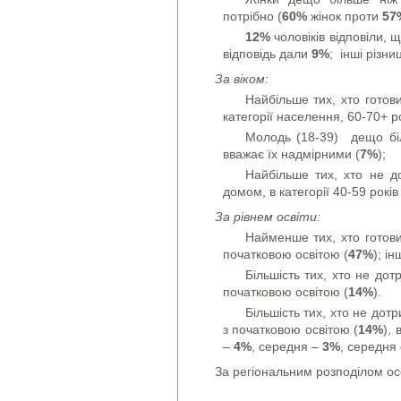
потрібно (
60%
жінок проти
57
12%
чоловіків відповіли, щ
відповідь дали
9%
; інші різни
За віком:
Найбільше тих, хто готови
категорії населення, 60-70+ ро
Молодь (18-39) дещо біл
вважає їх надмірними (
7%
);
Найбільше тих, хто не 
домом, в категорії 40-59 років 
За рівнем освіти:
Найменше тих, хто готовий
початковою освітою (
47%
); ін
Більшість тих, хто не до
початковою освітою (
14%
).
Більшість тих, хто не дот
з початковою освітою (
14%
),
–
4%
, середня –
3%
, середня
За регіональним розподілом ос