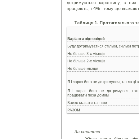
дотримуються карантину, з ни
працюють, і
4%
- тому що вважают
Таблиця 1.
Протягом якого т
Варіанти відповідей
Буду дотримуватися стільки, скільки пот
Не більше 3-х місяців
Не більше 2-х місяців
Не більше місяця
Я і зараз його не дотримуюся, так як ці 
Я і зараз його не дотримуюся, так
працювати поза домом
Важко сказати та інше
РАЗОМ
За статтю:
Жінки дещо більше ніж ч