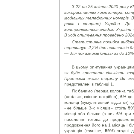
З 22 по 25 квітня 2020 року
використанням комп'ютера,
comp
мобільних телефонних номерів.
В
років і старше) України. До 
контролюються владою України - 
В ході опитування проведено 2024
Статистична похибка вибірки 
перевищує: 2,2% для показників б
— для показників близьких до 10%
В цьому опитування українцям
як буде зростати кількість хв
Протягом якого терміну Ви з
представлені в таблиці 1.
Як бачимо (перша колонка таб
(«стільки, скільки потрібно),
6%
до 
колонці (кумулятивний відсоток) с
«не більше 3-х місяців» стоїть
59
місяці або більше (з них
6%
три м
населення готова до продовжен
продовження його на 1 місяць і бі
українців (точніше,
59%
) згодні 