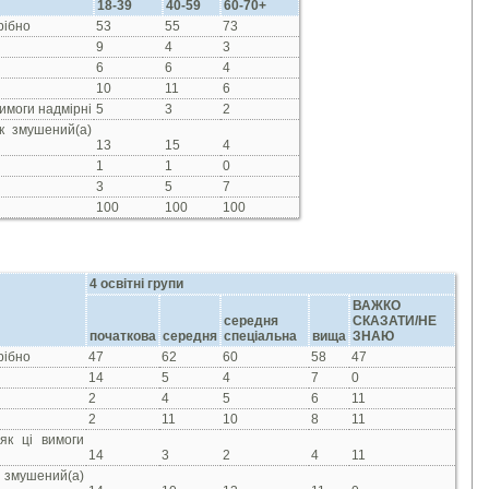
18-39
40-59
6
0-70+
рібно
53
55
73
9
4
3
6
6
4
10
11
6
вимоги надмірні
5
3
2
к змушений(а)
13
15
4
1
1
0
3
5
7
100
100
100
4 освітні групи
ВАЖКО
середня
СКАЗАТИ/
НЕ
початкова
середня
спеціальна
вища
ЗНАЮ
рібно
47
62
60
58
47
14
5
4
7
0
2
4
5
6
11
2
11
10
8
11
як ці вимоги
14
3
2
4
11
 змушений(а)