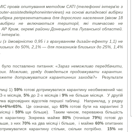
 КМІС провів опитування методом
CATI
(телефонні інтерв'ю з
uter
-
assisted
telephone
interviews
) на основі випадкової вибірки
ибірка репрезентативна для дорослого населення (віком 18
вибірки не включаються території, які тимчасово не
АР Крим, окремі райони Донецької та Луганської областей.
 інтерв'ю.
(з ймовірністю 0,95 і з врахуванням дизайн-ефекту 1,1) не
лизьких до 50%, 2,1% — для показників близьких до 25%, 1,4%
.
 було поставлено питання: «
Зараз неможливо передбачити,
орих. Можливо, уряду доведеться продовжувати карантин.
можете дотримуватися карантинних заходів?»
Результати
лиці 1)
59%
готові дотримуватися карантину необмежений час
3-х місяців,
5%
до 2-х місяців і
9%
не більше місяця. У другій
ума відповідних відсотків першої таблиці. Наприклад, у рядку
%+6%=65%.
Це означає, що
65%
готові бути на карантині 3
ісяці і
59%
ще більше). Таким чином, переважна більшість
ня карантину. Зокрема майже
80%
(точніше
79%
) готові до
льше, з них
70%
на два місяці і більше, і майже
60%
опитаних
дотримуватися карантину стільки, скільки потрібно.
15%
не