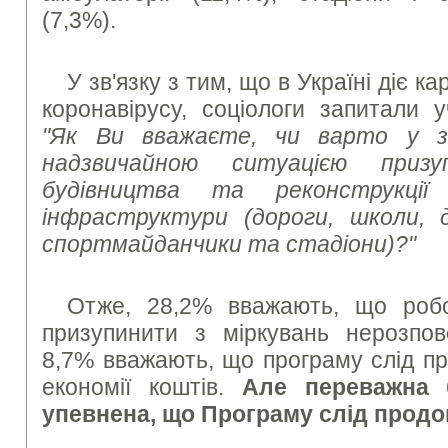
(7,3%).
У зв'язку з тим, що в Україні діє 
коронавірусу, соціологи запитали у
"Як Ви вважаєте, чи варто у з
надзвичайною ситуацією приз
будівництва та реконструкції 
інфраструктури (дороги, школи, ди
спортмайданчики та стадіони)?"
Отже, 28,2% вважають, що робо
призупинити з міркувань нерозпо
8,7% вважають, що програму слід пр
економії коштів.
Але переважна б
упевнена, що Програму слід продо