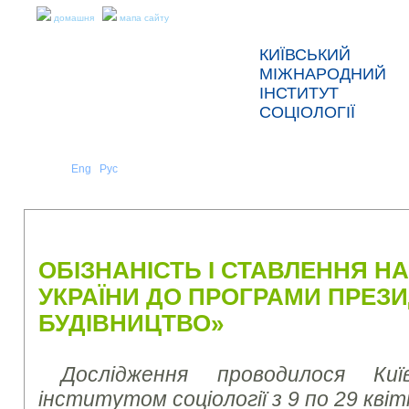
домашня
мапа сайту
КИЇВСЬКИЙ
МІЖНАРОДНИЙ
ІНСТИТУТ
СОЦІОЛОГІЇ
Укр
Eng
Рус
|
|
ПРО НАС
НОВИНИ
ПРЕС-РЕЛІЗИ ТА ЗВІТИ
ОБІЗНАНІСТЬ І СТАВЛЕННЯ Н
УКРАЇНИ ДО ПРОГРАМИ ПРЕЗ
БУДІВНИЦТВО»
Дослідження проводилося Киї
інститутом соціології з 9 по 29 кв