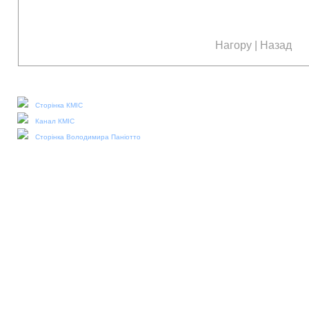
Нагору
|
Назад
Наші соціальні медіа:
Сторінка КМІС
Канал КМІС
Сторінка Володимира Паніотто