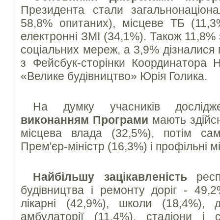
Президента стали загальнонаціона
58,8% опитаних), місцеве ТБ (11,3%
електронні ЗМІ (34,1%). Також 11,8%
соціальних мереж, а 3,9% дізналися
з Фейсбук-сторінки Координатора Н
«Велике будівництво» Юрія Голика.
На думку учасників дослід
виконанням Програми
мають здійсн
місцева влада (32,5%), потім са
Прем'єр-міністр (16,3%) і профільні м
Найбільшу зацікавленість
респ
будівництва і ремонту доріг - 49,2
лікарні (42,9%), школи (18,4%), д
амбулаторії (11,4%), стадіони і 