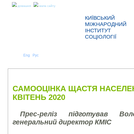
домашня
мапа сайту
КИЇВСЬКИЙ
МІЖНАРОДНИЙ
ІНСТИТУТ
СОЦІОЛОГІЇ
Укр
Eng
Рус
|
|
ПРО НАС
НОВИНИ
ПРЕС-РЕЛІЗИ ТА ЗВІТИ
САМООЦІНКА ЩАСТЯ НАСЕЛЕН
КВІТЕНЬ 2020
Прес-реліз підготував Во
генеральний директор КМІС