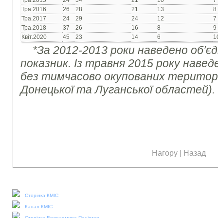
Тра.2015
24
34
21
10
7
Тра.2016
26
28
21
13
8
Тра.2017
24
29
24
12
7
Тра.2018
37
26
16
8
9
Квіт.2020
45
23
14
6
1
*За 2012-2013 роки наведено об’є
показник. Із травня 2015 року навед
без тимчасово окупованих територі
Донецької та Луганської областей).
Нагору
|
Назад
Наші соціальні медіа:
Сторінка КМІС
Канал КМІС
Сторінка Володимира Паніотто