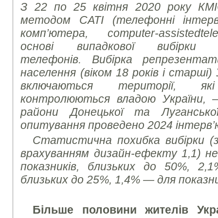
З 22 по 25 квітня 2020 року КМІ
методом CATI
(телефонні інтер
комп’ютера, computer
-assistedtel
основі випадкової вибірки 
телефонів. Вибірка репрезента
населення (віком 18 років і старші) 
включаються території, я
контролюються владою України, 
райони Донецької та Лугансько
опитування проведено 2024 інтерв’
Статистична похибка вибірки (з 
врахуванням дизайн-ефекту 1,1) не
показників, близьких до 50%, 2,
близьких до 25%, 1,4% — для показни
Більше половини жителів Укр