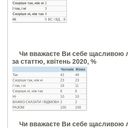
Скоріше так, ніж ні
2
І так, і ні
3
Скоріше ні, ніж так
4
Ні
5
ВС / ВД…9
Чи вважаєте Ви себе щасливою
за статтю, квітень 2020, %
Чоловік
Жінка
Так
42
48
Скоріше так, ніж ні
23
23
І так, і ні
16
11
Скоріше ні, ніж так
6
6
Ні
10
10
ВАЖКО СКАЗАТИ / ВІДМОВА
2
2
РАЗОМ
100
100
Чи вважаєте Ви себе щасливою