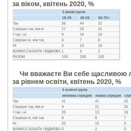
за віком, квітень 2020, %
3 вікові групи
18-39
40-59
60-70+
Так
56
44
32
Скоріше так, ніж ні
27
20
22
І так, і ні
9
16
16
Скоріше ні, ніж так
4
7
8
Ні
3
10
19
ВАЖКО СКАЗАТИ / ВІДМОВА
1
3
2
РАЗОМ
100
100
100
Чи вважаєте Ви себе щасливою
за рівнем освіти, квітень 2020, %
4 освітні групи
неповна середня
повна середня
сер
Так
41
41
42
Скоріше так, ніж ні
9
21
20
І так, і ні
20
13
19
Скоріше ні, ніж так
9
8
7
Ні
20
15
9
ВАЖКО СКАЗАТИ / ВІДМОВА
0
2
3