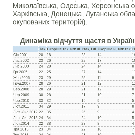
Миколаївська, Одеська, Херсонська о
Харківська, Донецька, Луганська обл
окупованих територій).
Динаміка відчуття щастя в Україні
Так
Скоріше так, ніж ні
І так, і ні
Скоріше ні, ніж так
Н
Січ.2001
20
18
28
14
1
Лис.2002
23
26
22
17
1
Лис.2003
24
28
24
14
8
Грг.2005
22
25
27
14
1
Жов.2006
23
29
25
11
9
Груд.2007
28
26
21
12
1
Бер.2008
28
29
21
12
8
Чер.2009
30
28
21
10
7
Чер.2010
33
32
19
9
5
Лют.2011
34
29
17
9
8
Лют.-Лис.2012
22
35
26
9
4
Лют.-Лис.2013
24
34
24
10
5
Лют.2014
22
38
23
8
4
Тра.2015
23
34
22
10
7