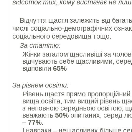
відсоток тих, кому вистачає не лише
Відчуття щастя залежить від багать
числі соціально-демографічних ознак,
соціального середовища тощо.
За статтю:
Жінки загалом щасливіші за чолові
відчувають себе щасливими, серед
відповіли
65%
За рівнем освіти:
Рівень щастя прямо пропорційний 
вища освіта, тим вищий рівень ща
з неповною середньою освітою, 
вважають
50%
опитаних, серед л
–
77%
.
І навпаки – нещасливих більше с