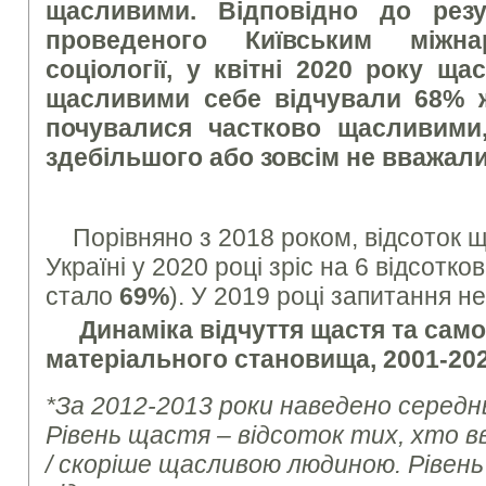
щасливими. Відповідно до резу
проведеного Київським міжна
соціології, у квітні 20
20
року щас
щасливими себе відчували 6
8
% ж
почувалися частково щасливими,
здебільшого або зовсім не вважал
Порівняно з 2018 роком, відсоток 
Україні у 2020 році зріс на 6 відсотко
стало
69%
). У 2019 році запитання н
Динаміка відчуття щастя та сам
матеріального становища, 2001-202
*За 2012-2013 роки наведено середн
Рівень щастя – відсоток тих, хто 
/ скоріше щасливою людиною. Рівен