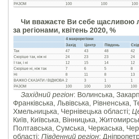
РАЗОМ
100
100
100
Чи вважаєте Ви себе щасливою
за регіонами, квітень 2020, %
4 макрорегіони
Захід
Центр
Південь
Схі
Так
47
43
48
42
Скоріше так, ніж ні
24
23
23
24
І так, і ні
12
15
14
12
Скоріше ні, ніж так
7
6
5
8
Ні
8
11
8
13
ВАЖКО СКАЗАТИ / ВІДМОВА
2
3
1
1
РАЗОМ
100
100
100
100
Західний регіон
: Волинська, Закарп
Франківська, Львівська, Рівненська, Т
Хмельницька, Чернівецька області;
Ц
Київ, Київська, Вінницька, Житомирсь
Полтавська, Сумська, Черкаська, Чер
області;
Південний регіон
: Дніпропет