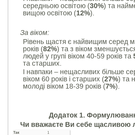
середньою освітою (
30%
) та най
вищою освітою (
12%
).
За віком:
Рівень щастя є найвищим серед мо
років (
82%
) та з віком зменшуєтьс
людей у групі віком 40-59 років та
та старших.
І навпаки – нещасливих більше се
віком 60 років і старших (
27%
) та
молоді віком 18-39 років (
7%
).
Додаток 1. Формулюванн
Чи вважаєте Ви себе щасливою
Так
1