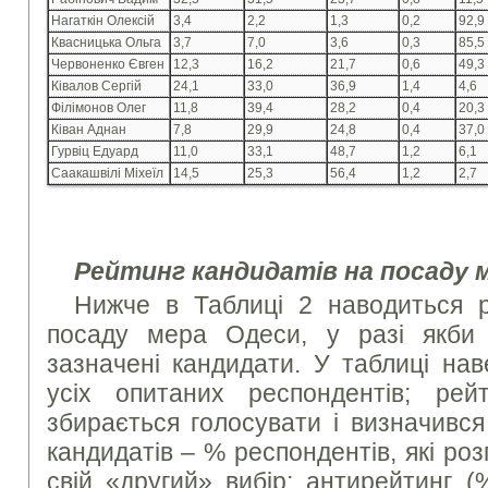
Нагаткін Олексій
3,4
2,2
1,3
0,2
92,9
Квасницька Ольга
3,7
7,0
3,6
0,3
85,5
Червоненко Євген
12,3
16,2
21,7
0,6
49,3
Ківалов Сергій
24,1
33,0
36,9
1,4
4,6
Філімонов Олег
11,8
39,4
28,2
0,4
20,3
Ківан Аднан
7,8
29,9
24,8
0,4
37,0
Гурвіц Едуард
11,0
33,1
48,7
1,2
6,1
Саакашвілі Міхеїл
14,5
25,3
56,4
1,2
2,7
Рейтинг кандидатів на посаду 
Нижче в Таблиці 2 наводиться р
посаду мера Одеси, у разі якби
зазначені кандидати. У таблиці на
усіх опитаних респондентів; рей
збирається голосувати і визначився
кандидатів – % респондентів, які ро
свій «другий» вибір; антирейтинг (