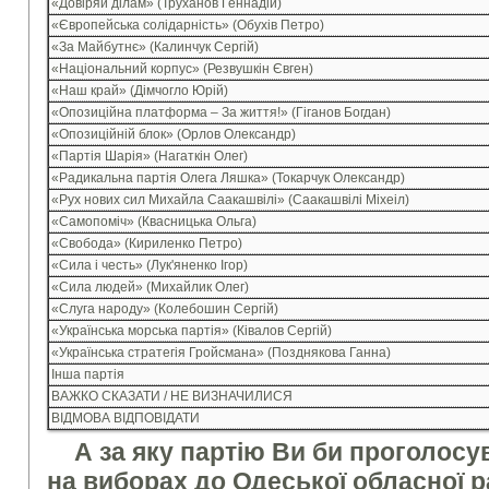
«Довіряй ділам» (Труханов Геннадій)
«Європейська солідарність» (Обухів Петро)
«За Майбутнє» (Калинчук Сергій)
«Національний корпус» (Резвушкін Євген)
«Наш край» (Дімчогло Юрій)
«Опозиційна платформа – За життя!» (Гіганов Богдан)
«Опозиційній блок» (Орлов Олександр)
«Партія Шарія» (Нагаткін Олег)
«Радикальна партія Олега Ляшка» (Токарчук Олександр)
«Рух нових сил Михайла Саакашвілі» (Саакашвілі Міхеіл)
«Самопоміч» (Квасницька Ольга)
«Свобода» (Кириленко Петро)
«Сила і честь» (Лук'яненко Ігор)
«Сила людей» (Михайлик Олег)
«Слуга народу» (Колебошин Сергій)
«Українська морська партія» (Ківалов Сергій)
«Українська стратегія Гройсмана» (Позднякова Ганна)
Інша партія
ВАЖКО СКАЗАТИ / НЕ ВИЗНАЧИЛИСЯ
ВІДМОВА ВІДПОВІДАТИ
А за яку партію Ви би проголосу
на виборах до Одеської обласної р