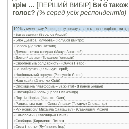
крім …
[ПЕРШИЙ ВИБІР]
Ви б також
голос?
(% серед усіх респондентів)
100% у
стовпчику
Респонденту показувалася картка з варіантами від
«Батьківщина» (Веселов Андрій)
«Блок Дмитра Голубова» (Голубов Дмитро)
«Голос» (Делієва Наталя)
«Демократична сокира» (Мазур Анатолій)
«Довіряй ділам» (Труханов Геннадій)
«Європейська солідарність» (Обухів Петро)
«За Майбутнє» (Калинчук Сергій)
«Національний корпус» (Резвушкін Євген)
«Наш край» (Дімчогло Юрій)
«Опозиційна платформа – За життя!» (Гіганов Богдан)
«Опозиційній блок» (Орлов Олександр)
«Партія Шарія» (Нагаткін Олег)
«Радикальна партія Олега Ляшка» (Токарчук Олександр)
«Рух нових сил Михайла Саакашвілі» (Саакашвілі Міхеіл)
«Самопоміч» (Квасницька Ольга)
«Свобода» (Кириленко Петро)
«Сила і честь» (Лук'яненко Ігор)