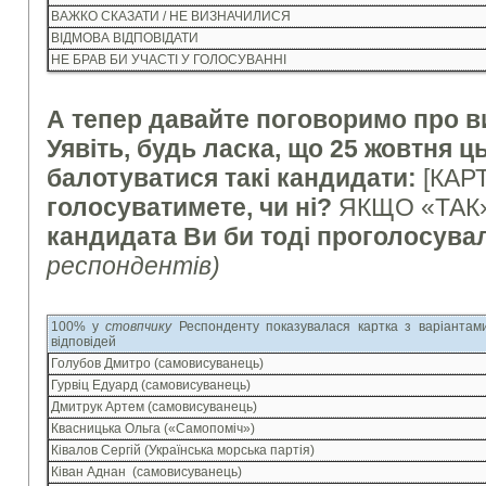
ВАЖКО СКАЗАТИ / НЕ ВИЗНАЧИЛИСЯ
ВІДМОВА ВІДПОВІДАТИ
НЕ БРАВ БИ УЧАСТІ У ГОЛОСУВАННІ
А тепер давайте поговоримо про в
Уявіть, будь ласка, що 25 жовтня ц
балотуватися такі кандидати:
[КАР
голосуватимете, чи ні?
ЯКЩО «ТАК»
кандидата Ви би тоді проголосув
респондентів)
100% у
стовпчику
Респонденту показувалася картка з варіантам
відповідей
Голубов Дмитро (самовисуванець)
Гурвіц Едуард (самовисуванець)
Дмитрук Артем (самовисуванець)
Квасницька Ольга («Самопоміч»)
Ківалов Сергій (Українська морська партія)
Ківан Аднан (самовисуванець)