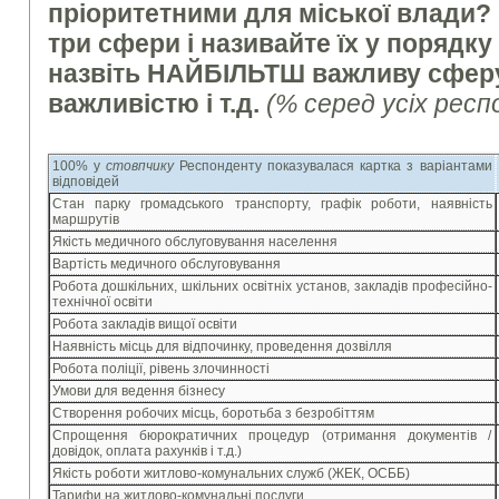
пріоритетними для міської влади? 
три сфери і називайте їх у порядк
назвіть НАЙБІЛЬТШ важливу сферу,
важливістю і т.д.
(% серед усіх респ
100% у
стовпчику
Респонденту показувалася картка з варіантами
відповідей
Стан парку громадського транспорту, графік роботи, наявність
маршрутів
Якість медичного обслуговування населення
Вартість медичного обслуговування
Робота дошкільних, шкільних освітніх установ, закладів професійно-
технічної освіти
Робота закладів вищої освіти
Наявність місць для відпочинку, проведення дозвілля
Робота поліції, рівень злочинності
Умови для ведення бізнесу
Створення робочих місць, боротьба з безробіттям
Спрощення бюрократичних процедур (отримання документів /
довідок, оплата рахунків і т.д.)
Якість роботи житлово-комунальних служб (ЖЕК, ОСББ)
Тарифи на житлово-комунальні послуги