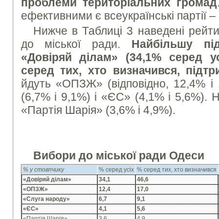
проблеми територіальних громад
ефективними є всеукраїнські партії –
Нижче в Таблиці 3 наведені рейти
до міської ради.
Найбільшу пі
«Довіряй ділам» (34,1% серед ус
серед тих, хто визначився, підт
йдуть «ОПЗЖ» (відповідно, 12,4% і
(6,7% і 9,1%) і «ЄС» (4,1% і 5,6%).
«Партія Шарія» (3,6% і 4,9%).
Вибори до міської ради Одеси
% у стовпчику
% серед усіх
% серед тих, хто визначився
«Довіряй ділам»
34,1
46,6
«ОПЗЖ»
12,4
17,0
«Слуга народу»
6,7
9,1
«ЄС»
4,1
5,6
«Партія Шарія»
3,6
4,9