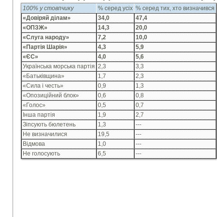
100% у стовпчику
% серед усіх
% серед тих, хто визначився
«Довіряй ділам»
34,0
47,4
«ОПЗЖ»
14,3
20,0
«Слуга народу»
7,2
10,0
«Партія Шарія»
4,3
5,9
«ЄС»
4,0
5,6
Українська морська партія
2,3
3,3
«Батьківщина»
1,7
2,3
«Сила і честь»
0,9
1,3
«Опозиційний блок»
0,6
0,8
«Голос»
0,5
0,7
Інша партія
1,9
2,7
Зіпсують бюлетень
1,3
---
Не визначилися
19,5
---
Відмова
1,0
---
Не голосують
6,5
---