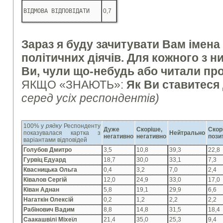
ВІДМОВА ВІДПОВІДАТИ
0,7
Зараз я буду зачитувати Вам імена
політичних діячів. Для кожного з ни
Ви, чули що-небудь або читали про
ЯКЩО «ЗНАЮТЬ»:
Як Ви ставитеся 
серед усіх респондентів)
100% у
рядку
Респонденту
Дуже
Скоріше,
Скор
показувалася картка з
Нейтрально
негативно
негативно
пози
варіантами відповідей
Голубов Дмитро
3,5
10,8
39,3
22,8
Гурвіц Едуард
18,7
30,0
33,1
7,3
Квасницька Ольга
0,4
3,2
7,0
2,4
Ківалов Сергій
12,0
24,9
33,0
17,0
Ківан Аднан
5,8
19,1
29,9
6,6
Нагаткін Олексій
0,2
1,2
2,2
2,2
Рабінович Вадим
8,8
14,8
31,5
18,4
Саакашвілі Міхеїл
21,4
35,0
25,3
9,4