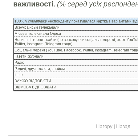
важливості.
(% серед усіх респонде
100% у
стовпчику
Респонденту показувалася картка з варіантами від
Всеукраїнські телеканали
Місцеві телеканали Одеси
Новинні Інтернет-сайти (не враховуючи соціальні мережі, як-от YouTu
Twitter, Instagram, Telegram тощо)
Соціальні мережі (YouTube, Facebook, Twitter, Instagram, Telegram тощ
Газети, журнали
Радіо
Родичі, друзі, колеги, знайомі
Інше
ВАЖКО ВІДПОВІСТИ
ВІДМОВА ВІДПОВІДАТИ
Нагору
|
Назад