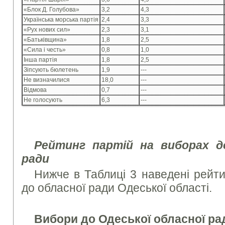
«Блок Д. Голубова»
3,2
4,3
Українська морська партія
2,4
3,3
«Рух нових сил»
2,3
3,1
«Батьківщина»
1,8
2,5
«Сила і честь»
0,8
1,0
Інша партія
1,8
2,5
Зіпсують бюлетень
1,9
---
Не визначилися
18,0
---
Відмова
0,7
---
Не голосують
6,3
---
Рейтинг партій на виборах до
ради
Нижче в Таблиці 3 наведені рейти
до обласної ради Одеської області.
Вибори до Одеської обласної ра