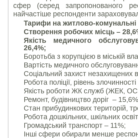
сфер (серед запропонованого рес
найчастіше респонденти зараховува
Тарифи на житлово-комунальні 
Створення робочих місць – 28
,
6
Якість медичного обслугову
26
,
4%;
Боротьба з корупцією в міській вла
Вартість медичного обслуговуванн
Соціальний захист незахищених в
Робота поліції, рівень злочинності
Якість роботи ЖК служб (ЖЕК, ОС
Ремонт, будівництво доріг – 15,6%
Стан прибудинкових територій, тр
Робота дошкільних, шкільних освіт
Громадський транспорт – 11%;
Інші сфери обирали менше респон