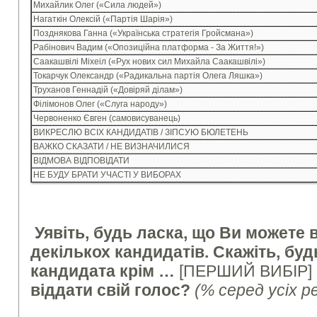
Михайлик Олег («Сила людей»)
Нагаткін Олексій («Партія Шарія»)
Позднякова Ганна («Українська стратегія Гройсмана»)
Рабінович Вадим («Опозиційна платформа - За Життя!»)
Саакашвілі Міхеіл («Рух нових сил Михайла Саакашвілі»)
Токарчук Олександр («Радикальна партія Олега Ляшка»)
Труханов Геннадій («Довіряй ділам»)
Філімонов Олег («Слуга народу»)
Червоненко Євген (самовисуванець)
ВИКРЕСЛЮ ВСІХ КАНДИДАТІВ / ЗІПСУЮ БЮЛЕТЕНЬ
ВАЖКО СКАЗАТИ / НЕ ВИЗНАЧИЛИСЯ
ВІДМОВА ВІДПОВІДАТИ
НЕ БУДУ БРАТИ УЧАСТІ У ВИБОРАХ
Уявіть, будь ласка, що Ви можете в
декількох кандидатів. Скажіть, буд
кандидата крім …
[ПЕРШИЙ ВИБІР]
віддати свій голос?
(% серед усіх р