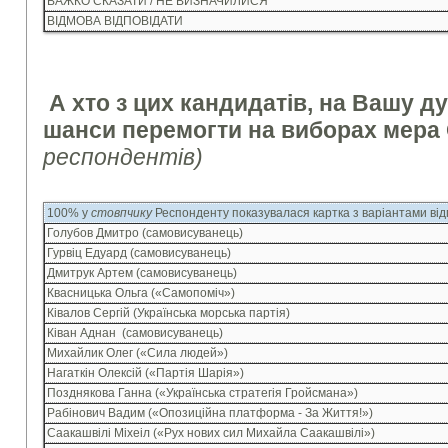
ВАЖКО СКАЗАТИ / НЕ ВИЗНАЧИЛИСЯ
ВІДМОВА ВІДПОВІДАТИ
А хто з цих кандидатів, на Вашу д
шанси перемогти на виборах мера
респондентів)
100% у
стовпчику
Респонденту показувалася картка з варіантами від
Голубов Дмитро (самовисуванець)
Гурвіц Едуард (самовисуванець)
Дмитрук Артем (самовисуванець)
Квасницька Ольга («Самопоміч»)
Ківалов Сергій (Українська морська партія)
Ківан Аднан (самовисуванець)
Михайлик Олег («Сила людей»)
Нагаткін Олексій («Партія Шарія»)
Позднякова Ганна («Українська стратегія Гройсмана»)
Рабінович Вадим («Опозиційна платформа - За Життя!»)
Саакашвілі Міхеіл («Рух нових сил Михайла Саакашвілі»)