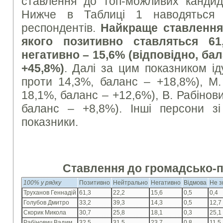
ставлення до топ-можливих кандид
Нижче в Таблиці 1 наводяться р
респондентів.
Найкраще ставлення 
якого позитивно ставляться 61
негативно – 15,6% (відповідно, ба
+45,8%)
. Далі за цим показником ід
проти 14,3%, баланс – +18,8%), М.
18,1%, баланс – +12,6%), В. Рабінов
баланс – +8,8%). Інші персони з
показники.
Ставлення до громадсько-п
100% у рядку
Позитивно
Нейтрально
Негативно
Відмова
Не з
Труханов Геннадій
61,3
22,2
15,6
0,5
0,4
Голубов Дмитро
33,2
39,3
14,3
0,5
12,7
Скорик Микола
30,7
25,8
18,1
0,3
25,1
Рабінович Вадим
32,5
31,5
23,7
0,8
11,5