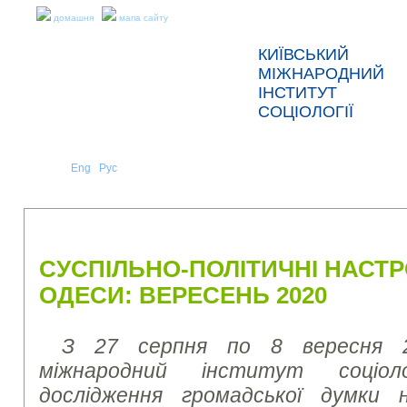
домашня
мапа сайту
КИЇВСЬКИЙ
МІЖНАРОДНИЙ
ІНСТИТУТ
СОЦІОЛОГІЇ
Укр
Eng
Рус
|
|
ПРО НАС
НОВИНИ
ПРЕС-РЕЛІЗИ ТА ЗВІТИ
СУСПІЛЬНО-ПОЛІТИЧНІ НАСТ
ОДЕСИ: ВЕРЕСЕНЬ 2020
З 27 серпня по 8 вересня 2
міжнародний інститут соціоло
дослідження громадської думки 