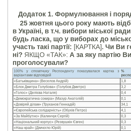
Додаток 1. Формулювання і поряд
25 жовтня цього року мають відб
в Україні, в т.ч. вибори міської ради
будь ласка, що у виборах до міськ
участь такі партії:
[КАРТКА]
. Чи Ви 
ні?
ЯКЩО «ТАК»:
А за яку партію Ви
проголосували?
100% у
стовпчику
Респонденту показувалася картка з
% с
варіантами відповідей
респо
«Батьківщина» (Веселов Андрій)
1,8
«Блок Дмитра Голубова» (Голубов Дмитро)
3,2
«Голос» (Делієва Наталя)
0,4
«Демократична сокира» (Мазур Анатолій)
0,1
«Довіряй ділам» (Труханов Геннадій)
34,1
«Європейська солідарність» (Обухів Петро)
4,1
«За Майбутнє» (Калинчук Сергій)
0,3
«Національний корпус» (Резвушкін Євген)
0,3
«Наш край» (Дімчогло Юрій)
0,1