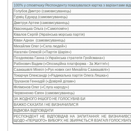
100% у
стовпчику
Респонденту показувалася картка з варіантами від
Голубов Дмитро (самовисуванець)
Гурвіц Едуард (самовисуванець)
Дмитрук Артем (самовисуванець)
Квасницька Ольга («Самопоміч»)
Ківалов Сергій (Українська морська партія)
Ківан Аднан (самовисуванець)
Михайлик Олег («Сила людей»)
Нагаткін Олексій («Партія Шарія»)
Позднякова Ганна («Українська стратегія Гройсмана»)
Рабінович Вадим («Опозиційна платформа - За Життя!»)
Саакашвілі Міхеіл («Рух нових сил Михайла Саакашвілі»)
Токарчук Олександр («Радикальна партія Олега Ляшка»)
Труханов Геннадій («Довіряй ділам»)
Філімонов Олег («Слуга народу»)
Червоненко Євген (самовисуванець)
ЗА ЖОДНОГО ІНШОГО НЕ ГОЛОСУВАВ БИ
ВАЖКО СКАЗАТИ / НЕ ВИЗНАЧИЛИСЯ
ВІДМОВА ВІДПОВІДАТИ
РЕСПОНДЕНТ НЕ ВІДПОВІДАВ НА ЗАПИТАННЯ: НЕ ВИЗНАЧИВС
ЩОДО «ПЕРШОГО» ВИБОРУ, НЕ ЗБИРАЄТЬСЯ ВЗАГАЛІ ГОЛОСУВАТ