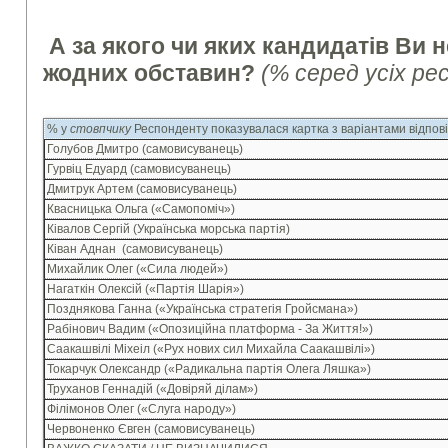
А за якого чи яких кандидатів Ви н
жодних обставин?
(% серед усіх ре
% у
стовпчику
Респонденту показувалася картка з варіантами відпов
Голубов Дмитро (самовисуванець)
Гурвіц Едуард (самовисуванець)
Дмитрук Артем (самовисуванець)
Квасницька Ольга («Самопоміч»)
Ківалов Сергій (Українська морська партія)
Ківан Аднан (самовисуванець)
Михайлик Олег («Сила людей»)
Нагаткін Олексій («Партія Шарія»)
Позднякова Ганна («Українська стратегія Гройсмана»)
Рабінович Вадим («Опозиційна платформа - За Життя!»)
Саакашвілі Міхеіл («Рух нових сил Михайла Саакашвілі»)
Токарчук Олександр («Радикальна партія Олега Ляшка»)
Труханов Геннадій («Довіряй ділам»)
Філімонов Олег («Слуга народу»)
Червоненко Євген (самовисуванець)