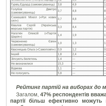
Гурвіц Едуард (самовисуванець)
3,8
4,9
1
Голубов Дмитро
3,7
4,8
8
(самовисуванець)
Саакашвілі Міхеіл («Рух нових
3,7
4,8
2
сил»)
Ківалов Сергій (Українська
3,3
4,4
5
морська партія)
Нагаткін Олексій («Партія
1,4
1,9
1
Шарія»)
Червоненко Євген
1,0
1,3
1
(самовисуванець)
Квасницька Ольга («Самопоміч»)
0,9
1,2
0
Інший
1,8
2,4
--
Зіпсують бюлетень
1,4
---
--
Не визначилися
15,3
---
--
Відмова
1,1
---
--
Не голосують
5,8
---
--
Рейтинг партій на виборах до м
Загалом,
47% респондентів вважа
партії більш ефективно можуть 