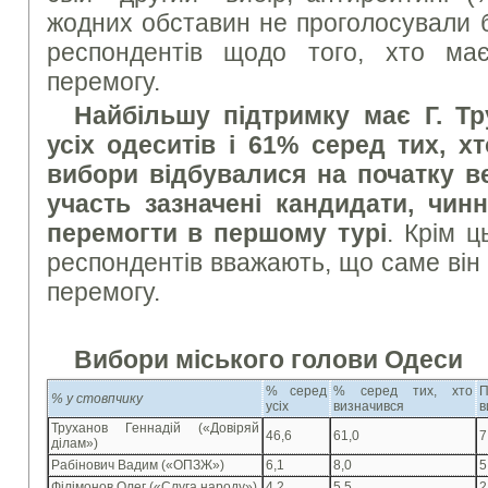
жодних обставин не проголосували б
респондентів щодо того, хто м
перемогу.
Найбільшу підтримку має Г. Тр
усіх одеситів і 61% серед тих, хт
вибори відбувалися на початку в
участь зазначені кандидати, чин
перемогти в першому турі
. Крім ц
респондентів вважають, що саме він
перемогу.
Вибори міського голови Одеси
% серед
% серед тих, хто
П
% у стовпчику
усіх
визначився
в
Труханов Геннадій («Довіряй
46,6
61,0
7
ділам»)
Рабінович Вадим («ОПЗЖ»)
6,1
8,0
5
Філімонов Олег («Слуга народу»)
4,2
5,5
2