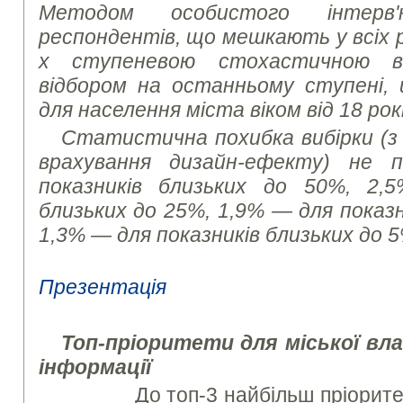
Методом особистого інтер
респондентів, що мешкають у всіх р
х ступеневою стохастичною в
відбором на останньому ступені,
для населення міста віком від 18 рокі
Статистична похибка вибірки (з і
врахування дизайн-ефекту) не 
показників близьких до 50%, 2,
близьких до 25%, 1,9% — для показн
1,3% — для показників близьких до 5
Презентація
Топ-пріоритети для міської вла
інформації
До топ-3 найбільш пріорите