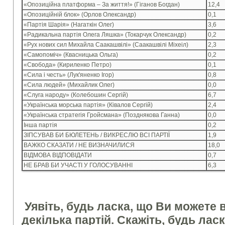
«Опозиційна платформа – За життя!» (Гіганов Богдан)
12,4
«Опозиційній блок» (Орлов Олександр)
0,1
«Партія Шарія» (Нагаткін Олег)
3,6
«Радикальна партія Олега Ляшка» (Токарчук Олександр)
0,2
«Рух нових сил Михайла Саакашвілі» (Саакашвілі Міхеіл)
2,3
«Самопоміч» (Квасницька Ольга)
0,2
«Свобода» (Кириленко Петро)
0,1
«Сила і честь» (Лук'яненко Ігор)
0,8
«Сила людей» (Михайлик Олег)
0,0
«Слуга народу» (Колебошин Сергій)
6,7
«Українська морська партія» (Ківалов Сергій)
2,4
«Українська стратегія Гройсмана» (Позднякова Ганна)
0,0
Інша партія
0,2
ЗІПСУВАВ БИ БЮЛЕТЕНЬ / ВИКРЕСЛЮ ВСІ ПАРТІЇ
1,9
ВАЖКО СКАЗАТИ / НЕ ВИЗНАЧИЛИСЯ
18,0
ВІДМОВА ВІДПОВІДАТИ
0,7
НЕ БРАВ БИ УЧАСТІ У ГОЛОСУВАННІ
6,3
Уявіть, будь ласка, що Ви можете в
декілька партій. Скажіть, будь ласк