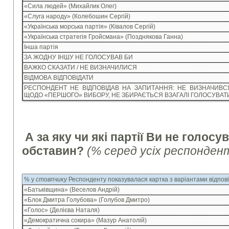
«Сила людей» (Михайлик Олег)
«Слуга народу» (Колебошин Сергій)
«Українська морська партія» (Ківалов Сергій)
«Українська стратегія Гройсмана» (Позднякова Ганна)
Інша партія
ЗА ЖОДНУ ІНШУ НЕ ГОЛОСУВАВ БИ
ВАЖКО СКАЗАТИ / НЕ ВИЗНАЧИЛИСЯ
ВІДМОВА ВІДПОВІДАТИ
РЕСПОНДЕНТ НЕ ВІДПОВІДАВ НА ЗАПИТАННЯ: НЕ ВИЗНАЧИВС
ЩОДО «ПЕРШОГО» ВИБОРУ, НЕ ЗБИРАЄТЬСЯ ВЗАГАЛІ ГОЛОСУВАТ
А за яку чи які партії Ви не голосу
обставин?
(% серед усіх респондент
% у
стовпчику
Респонденту показувалася картка з варіантами відпов
«Батьківщина» (Веселов Андрій)
«Блок Дмитра Голубова» (Голубов Дмитро)
«Голос» (Делієва Наталя)
«Демократична сокира» (Мазур Анатолій)