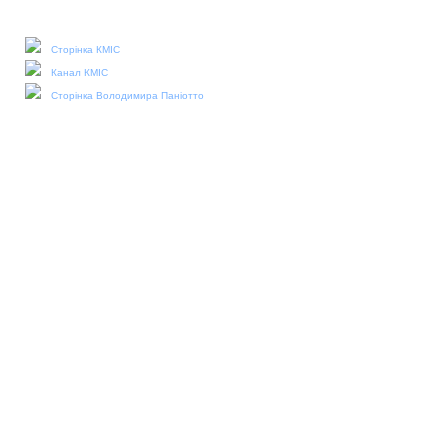
Наші соціальні медіа:
Сторінка КМІС
Канал КМІС
Сторінка Володимира Паніотто