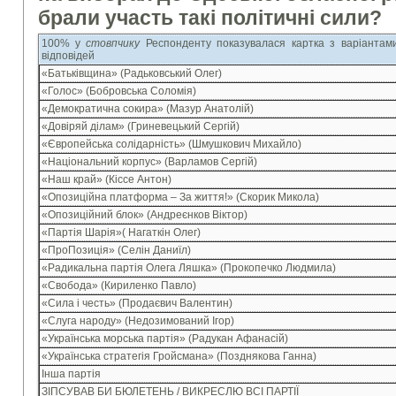
брали участь такі політичні сили?
100% у
стовпчику
Респонденту показувалася картка з варіантам
відповідей
«Батьківщина» (Радьковський Олег)
«Голос» (Бобровська Соломія)
«Демократична сокира» (Мазур Анатолій)
«Довіряй ділам» (Гриневецький Сергій)
«Європейська солідарність» (Шмушкович Михайло)
«Національний корпус» (Варламов Сергій)
«Наш край» (Кіссе Антон)
«Опозиційна платформа – За життя!» (Скорик Микола)
«Опозиційний блок» (Андреєнков Віктор)
«Партія Шарія»( Нагаткін Олег)
«ПроПозиція» (Селін Даниїл)
«Радикальна партія Олега Ляшка» (Прокопечко Людмила)
«Свобода» (Кириленко Павло)
«Сила і честь» (Продаєвич Валентин)
«Слуга народу» (Недозимований Ігор)
«Українська морська партія» (Радукан Афанасій)
«Українська стратегія Гройсмана» (Позднякова Ганна)
Інша партія
ЗІПСУВАВ БИ БЮЛЕТЕНЬ / ВИКРЕСЛЮ ВСІ ПАРТІЇ