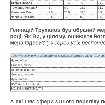
Скорик Микола
7,7
10,4
25,8
24,7
Труханов Геннадій
6,7
8,9
22,2
31,2
Філімонов Олег
7,3
20,8
39,4
7,8
Червоненко Євген
9,6
12,1
16,2
9,6
Геннадій Труханов був обраний ме
році. Як Ви, у цілому, оцінюєте йог
мера Одеси?
(% серед усіх респонд
100% у
стовпчику
Респонденту показувалася картка з варіантами від
Дуже добре
Скоріше, добре
Ні добре, ні погано
Скоріше, погано
Дуже погано
ВАЖКО ВІДПОВІСТИ
ВІДМОВА ВІДПОВІДАТИ
А які ТРИ сфери з цього переліку п