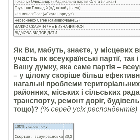
Токарчук Олександр («Радикальна партія Олега Ляшка»)
Труханов Геннадій («Довіряй ділам»)
Філімонов Олег («Слуга народу»)
Червоненко Євген (самовисуванець)
ВАЖКО СКАЗАТИ / НЕ ВИЗНАЧИЛИСЯ
ВІДМОВА ВІДПОВІДАТИ
Як Ви, мабуть, знаєте, у місцевих
участь як всеукраїнські партії, так і
Вашу думку, яка саме партія – всеу
– у цілому скоріше більш ефектив
нагальні проблеми територіальних
районних, міських і сільських рада
транспорту, ремонт доріг, будівель,
тощо)?
(% серед усіх респондентів)
100% у
стовпчику
Скоріше, всеукраїнська
30,3