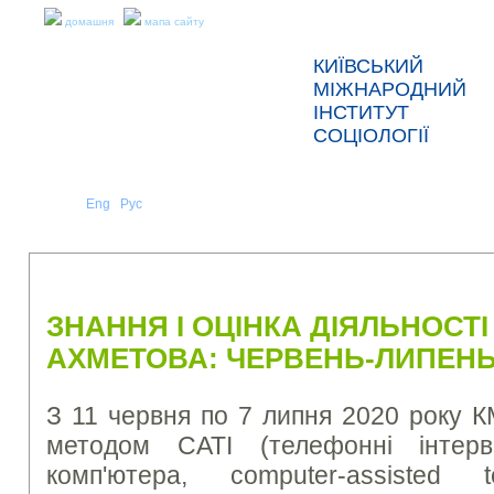
домашня
мапа сайту
КИЇВСЬКИЙ
МІЖНАРОДНИЙ
ІНСТИТУТ
СОЦІОЛОГІЇ
Укр
Eng
Рус
|
|
ПРО НАС
НОВИНИ
ПРЕС-РЕЛІЗИ ТА ЗВІТИ
ЗНАННЯ І ОЦІНКА ДІЯЛЬНОСТІ
АХМЕТОВА: ЧЕРВЕНЬ-ЛИПЕНЬ
З 11 червня по 7 липня 2020 року К
методом CATI (телефонні інтер
комп'ютера, computer-assisted t