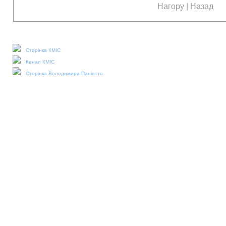
Нагору
|
Назад
Наші соціальні медіа:
Сторінка КМІС
Канал КМІС
Сторінка Володимира Паніотто