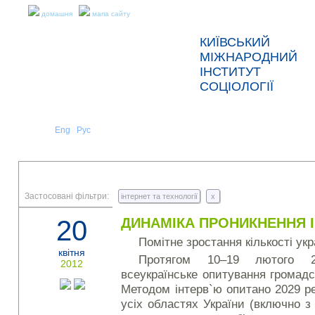
домашня
мапа сайту
КИЇВСЬКИЙ
МІЖНАРОДНИЙ
ІНСТИТУТ
СОЦІОЛОГІЇ
Укр
Eng
Рус
|
|
ПРО НАС
НОВИНИ
ПРЕС-РЕЛІЗИ ТА ЗВІТИ
Застосовані фільтри:
інтернет та технології
x
20
ДИНАМІКА ПРОНИКНЕННЯ ІН
Помітне зростання кількості укр
квітня
Протягом 10–19 лютого 
2012
всеукраїнське опитування громад
Методом інтерв`ю опитано 2029 р
усіх областях України (включно 