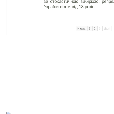
за стохастичною вибіркою, репр
України віком від 18 років.
Назад
1
2
3
Далі
Наші соціальні медіа: