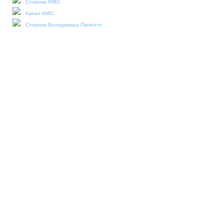
Сторінка КМІС
Канал КМІС
Сторінка Володимира Паніотто