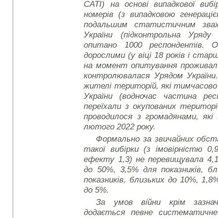
CATI)
на основі випадкової виб
номерів (з випадковою генерац
подальшим статистичним зважу
України (підконтрольна Уряду
опитано 1000 респондентів. О
дорослими (у віці 18 років і стар
на момент опитування проживали
контролювалася Урядом України.
жителі територій, які тимчасов
України (водночас частина ре
переїхали з окупованих територ
проводилося з громадянами, які 
лютого 2022 року.
Формально за звичайних обс
такої вибірки (з імовірністю 0,
ефекту 1,3) не перевищувала 4,1
до 50%, 3,5% для показників, б
показників, близьких до 10%, 1,8%
до 5%.
За умов війни крім зазнач
додається певне систематичне