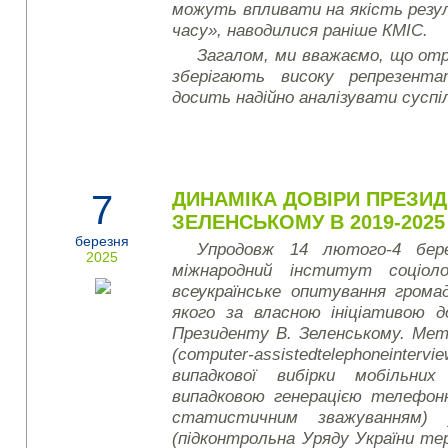
можуть впливати на якість резу
часу», наводилися раніше КМІС.
Загалом, ми вважаємо, що от
зберігають високу репрезент
досить надійно аналізувати суспі
7
ДИНАМІКА ДОВІРИ ПРЕЗИД
ЗЕЛЕНСЬКОМУ В 2019-2025
березня
Упродовж 14 лютого-4 бере
2025
міжнародний інститут соціоло
всеукраїнське опитування грома
якого за власною ініціативою д
Президенту В. Зеленському. Ме
(
computer
-
assisted
telephone
intervi
випадкової вибірки мобільни
випадковою генерацією телефон
статистичним зважуванням) 
(підконтрольна Уряду України те