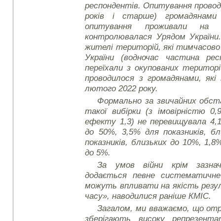
респондентів. Опитування проводи
років і старше) громадянами
опитування проживали на т
контролювалася Урядом України.
жителі територій, які тимчасов
України (водночас частина ре
переїхали з окупованих територ
проводилося з громадянами, які 
лютого 2022 року.
Формально за звичайних обс
такої вибірки (з імовірністю 0,
ефекту 1,3) не перевищувала 4,1
до 50%, 3,5% для показників, б
показників, близьких до 10%, 1,8%
до 5%.
За умов війни крім зазнач
додається певне систематичне
можуть впливати на якість резу
часу», наводилися раніше КМІС.
Загалом, ми вважаємо, що от
зберігають високу репрезент