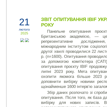
21
ЗВІТ ОПИТУВАННЯ IBIF УК
РОКУ
лютого
Панельне опитування проєк
2025
Британською академією, — це
репрезентативне дослідженн
міжнародним інститутом соціолог
другої хвилі проводилися 22 листо
р. (n=1600). Опитування проводило
за допомогою комп'ютера (CATI
опитування проєкту IBIF продовжу
липні 2023 року. Мета опитува
охопити якомога більше 2023 р
доповнити вибірку новими респ
щонайменше 1600 інтерв’ю загало
Збір даних розпочато зі спроб
опитування. Після того, як база д
вибірку для нових записів. В