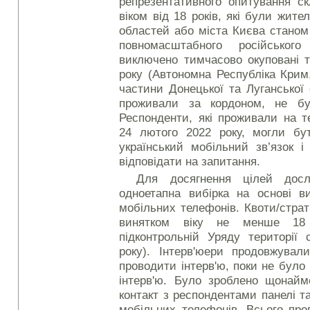
репрезентативного опитування с
віком від 18 років, які були жите
областей або міста Києва станом
повномасштабного російського
виключено тимчасово окуповані т
року (Автономна Республіка Крим
частини Донецької та Луганської 
проживали за кордоном, не бу
Респонденти, які проживали на т
24 лютого 2022 року, могли бу
український мобільний зв’язок 
відповідати на запитання.
Для досягнення цілей досл
одноетапна вибірка на основі ви
мобільних телефонів. Квоти/стра
винятком віку не менше 18
підконтрольній Уряду території
року). Інтерв'юери продовжувал
проводити інтерв'ю, поки не бул
інтерв'ю. Було зроблено щонай
контакт з респондентами панелі 
мобільних телефонів. Всього про