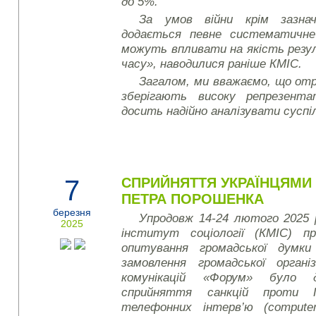
до 5%.
За умов війни крім зазнач
додається певне систематичне
можуть впливати на якість резу
часу», наводилися раніше КМІС.
Загалом, ми вважаємо, що от
зберігають високу репрезент
досить надійно аналізувати суспі
7
СПРИЙНЯТТЯ УКРАЇНЦЯМИ
ПЕТРА ПОРОШЕНКА
березня
Упродовж 14-24 лютого 2025 
2025
інститут соціології (КМІС) пр
опитування громадської думки
замовлення громадської органі
комунікацій «Форум» було 
сприйняття санкцій проти 
телефонних інтерв’ю (
compute