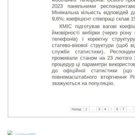
2023 панельними респондентам
Мінімальна кількість відповідей д
9,6%; коефіцієнт співпраці склав 1
КМІС підготував вагові коефіц
ймовірності вибірки (через різну 
телефонів) і коректну структур
статево-вікової структури (щоб 
служби статистики). Респонде
проживали станом на 23 лютого 2
процедур ці параметри використо
до офіційної статистики (що
повномасштабного вторгнення Ро
зважуються на популяцію.
Назад
1
...
3
4
5
6
7
...
Наші соціальні медіа:
Сторінка КМІС