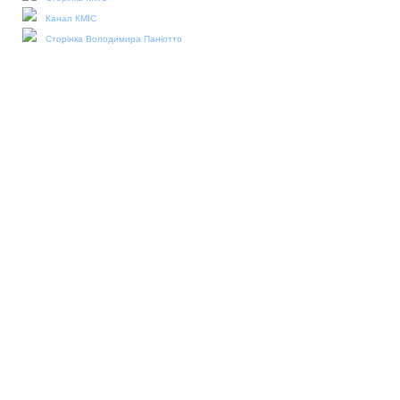
Канал КМІС
Сторінка Володимира Паніотто