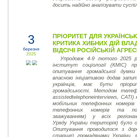
досить надійно аналізувати суспі
3
ПРІОРИТЕТ ДЛЯ УКРАЇНСЬ
КРИТИКА ХИБНИХ ДІЙ ВЛА
березня
ВІДСІЧІ РОСІЙСЬКІЙ АГРЕСІ
2025
Упродовж 4-9 лютого 2025 р
інститут соціології (КМІС) пр
опитування громадської думки
власною ініціативою додав запи
українців, має бути пріор
громадськості. Методом телеф
assisted
telephone
interviews
, CATI)
мобільних телефонних номерів 
телефонних номерів та по
зважуванням) у всіх регіонах
Уряду України територія) було 
Опитування проводилося з доро
старше) громадянами України, 