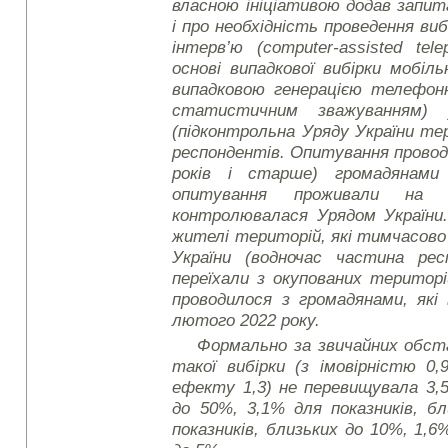
власною ініціативою додав запит
і про необхідність проведення в
інтерв’ю (computer-assisted tele
основі випадкової вибірки мобіл
випадковою генерацією телефон
статистичним зважуванням) 
(підконтрольна Уряду України те
респондентів. Опитування проводи
років і старше) громадянами
опитування проживали на т
контролювалася Урядом України.
жителі територій, які тимчасов
України (водночас частина ре
переїхали з окупованих територ
проводилося з громадянами, які 
лютого 2022 року.
Формально за звичайних обс
такої вибірки (з імовірністю 0,
ефекту 1,3) не перевищувала 3,5
до 50%, 3,1% для показників, б
показників, близьких до 10%, 1,6%