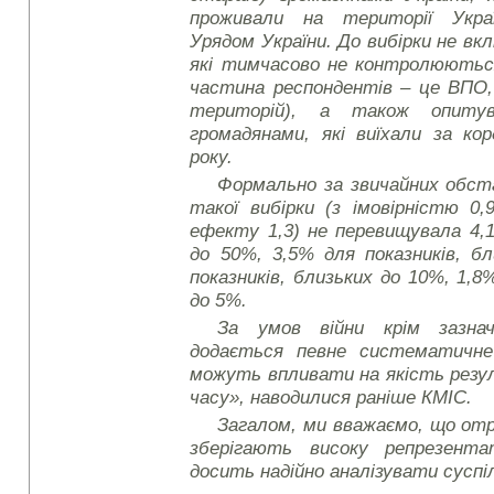
проживали на території Укра
Урядом України. До вибірки не в
які тимчасово не контролюються
частина респондентів – це ВПО, 
територій), а також опиту
громадянами, які виїхали за ко
року.
Формально за звичайних обс
такої вибірки (з імовірністю 0,
ефекту 1,3) не перевищувала 4,1
до 50%, 3,5% для показників, б
показників, близьких до 10%, 1,8%
до 5%.
За умов війни крім зазнач
додається певне систематичне
можуть впливати на якість резу
часу», наводилися раніше КМІС.
Загалом, ми вважаємо, що от
зберігають високу репрезент
досить надійно аналізувати суспі