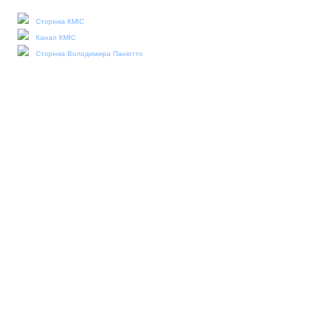
Наші соціальні медіа:
Сторінка КМІС
Канал КМІС
Сторінка Володимира Паніотто