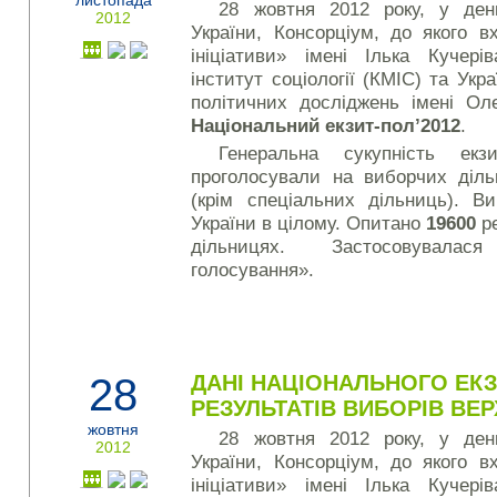
листопада
28 жовтня 2012 року, у ден
2012
України, Консорціум, до якого 
ініціативи» імені Ілька Кучері
інститут соціології (КМІС) та Укр
політичних досліджень імені Ол
Національний екзит-пол’2012
.
Генеральна сукупність ек
проголосували на виборчих діль
(крім спеціальних дільниць). В
України в цілому. Опитано
19600
ре
дільницях. Застосовувала
голосування».
28
ДАНІ НАЦІОНАЛЬНОГО ЕКЗ
РЕЗУЛЬТАТІВ ВИБОРІВ ВЕР
жовтня
28 жовтня 2012 року, у ден
2012
України, Консорціум, до якого 
ініціативи» імені Ілька Кучері