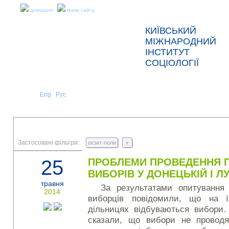
домашня
мапа сайту
КИЇВСЬКИЙ
МІЖНАРОДНИЙ
ІНСТИТУТ
СОЦІОЛОГІЇ
Укр
Eng
Рус
|
|
ПРО НАС
НОВИНИ
ПРЕС-РЕЛІЗИ ТА ЗВІТИ
Застосовані фільтри:
екзит-поли
x
25
ПРОБЛЕМИ ПРОВЕДЕННЯ 
ВИБОРІВ У ДОНЕЦЬКІЙ І Л
травня
За результатами опитуванн
2014
виборців повідомили, що на 
дільницях відбуваються вибори
сказали, що вибори не проводя