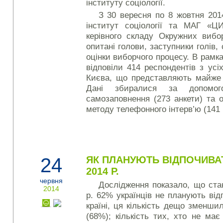
інституту соціології.
З 30 вересня по 8 жовтня 201
інститут соціології та МАГ «Ц
керівного складу Окружних вибо
опитані голови, заступники голів,
оцінки виборчого процесу. В рамк
відповіли 414 респондентів з усі
Києва, що представляють майже в
Дані збиралися за допомог
самозаповнення (273 анкети) та 
методу телефонного інтерв’ю (141 
24
ЯК ПЛАНУЮТЬ ВІДПОЧИВАТ
2014 Р.
червня
Дослідження показало, що ста
2014
р. 62% українців не планують ві
країні, ця кількість дещо зменши
(68%); кількість тих, хто не ма