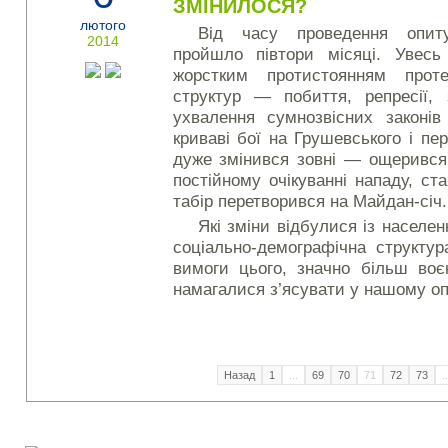
ЗМІНИЛОСЯ?
лютого
Від часу проведення опиту
2014
пройшло півтори місяці. Увес
жорстким протистоянням проте
структур — побиття, репресії,
ухвалення сумнозвісних законі
криваві бої на Грушевського і п
дуже змінився зовні — ощерився
постійному очікуванні нападу, с
табір перетворився на Майдан-січ.
Які зміни відбулися із населе
соціально-демографічна структу
вимоги цього, значно більш во
намагалися з’ясувати у нашому оп
Назад
1
...
69
70
71
72
73
..
Наші соціальні медіа: