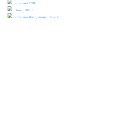
Сторінка КМІС
Канал КМІС
Сторінка Володимира Паніотто