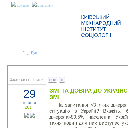
домашня
мапа сайту
КИЇВСЬКИЙ
МІЖНАРОДНИЙ
ІНСТИТУТ
СОЦІОЛОГІЇ
Укр
Eng
Рус
|
|
ПРО НАС
НОВИНИ
ПРЕС-РЕЛІЗИ ТА ЗВІТИ
Застосовані фільтри:
інше
x
29
ЗМІ ТА ДОВІРА ДО УКРАЇН
ЗМІ
жовтня
На запитання «З яких джерел
2014
ситуацію в Україні? Вкажіть, 
джерела»83,5% населення Укра
таких новин для них виступає ук