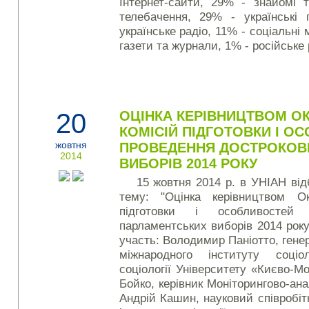
Інтернет-сайти, 29% - знайомі 
телебачення, 29% - українські
українське радіо, 11% - соціальні 
газети та журнали, 1% - російське 
20
ОЦІНКА КЕРІВНИЦТВОМ О
КОМІСІЙ ПІДГОТОВКИ І О
жовтня
ПРОВЕДЕННЯ ДОСТРОКОВ
2014
ВИБОРІВ 2014 РОКУ
15 жовтня 2014 р. в УНІАН від
тему: "Оцінка керівництвом О
підготовки і особливостей 
парламентських виборів 2014 року
участь: Володимир Паніотто, гене
міжнародного інституту соціо
соціології Університету «Києво-М
Бойко, керівник Моніторингово-ан
Андрій Кашин, науковий співробіт