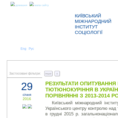
домашня
мапа сайту
КИЇВСЬКИЙ
МІЖНАРОДНИЙ
ІНСТИТУТ
СОЦІОЛОГІЇ
Укр
Eng
Рус
|
|
ПРО НАС
НОВИНИ
ПРЕС-РЕЛІЗИ ТА ЗВІТИ
Застосовані фільтри:
інше
x
29
РЕЗУЛЬТАТИ ОПИТУВАННЯ
ТЮТЮНОКУРІННЯ В УКРАЇНІ
січня
ПОРІВНЯННІ З 2013-2014 
2016
Київський міжнародний інститу
Українського центру контролю на
в грудні 2015 р. загальнонаціонал