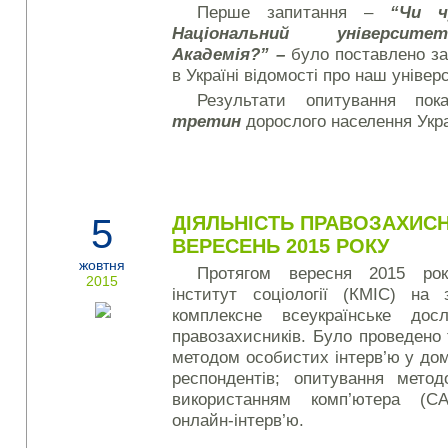
Перше запитання –
“Чи ч
Національний університе
Академія?” –
було поставлено за
в Україні відомості про наш універ
Результати опитування по
третин
дорослого населення Ук
5
ДІЯЛЬНІСТЬ ПРАВОЗАХИСНИ
ВЕРЕСЕНЬ 2015 РОКУ
жовтня
Протягом вересня 2015 рок
2015
інститут соціології (КМІС) на 
комплексне всеукраїнське дос
правозахисників. Було проведено
методом особистих інтерв’ю у до
респондентів; опитування мето
використанням комп’ютера (СА
онлайн-інтерв’ю.