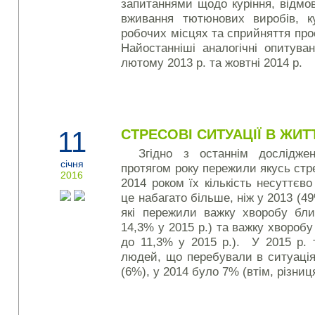
запитаннями щодо куріння, відмови
вживання тютюнових виробів, к
робочих місцях та сприйняття пр
Найостанніші аналогічні опитув
лютому 2013 р. та жовтні 2014 р.
11
СТРЕСОВІ СИТУАЦІЇ В ЖИТТІ
Згідно з останнім дослідж
січня
протягом року пережили якусь стре
2016
2014 роком їх кількість несуттєв
це набагато більше, ніж у 2013 (4
які пережили важку хворобу бли
14,3% у 2015 р.) та важку хворобу 
до 11,3% у 2015 р.). У 2015 р. 
людей, що перебували в ситуація
(6%), у 2014 було 7% (втім, різни