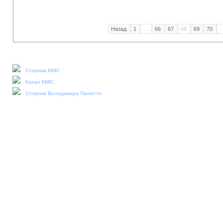
Назад
1
...
66
67
68
69
70
..
Наші соціальні медіа:
Сторінка КМІС
Канал КМІС
Сторінка Володимира Паніотто