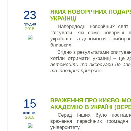
23
ЯКИХ НОВОРІЧНИХ ПОДАР
УКРАЇНЦІ
грудня
Напередодні новорічних свят
2015
з‘ясувати, які саме новорічні 
українців, та допомогти з виборо
близьких.
Згідно з результатами опитуванн
хотіли отримати українці – це
г
автомобіль та аксесуари до авт
та ювелірна прикраса.
15
ВРАЖЕННЯ ПРО КИЄВО-М
АКАДЕМІЮ В УКРАЇНІ (ВЕР
жовтня
Серед інших було поставл
2015
враження пересічних громадян
університету.