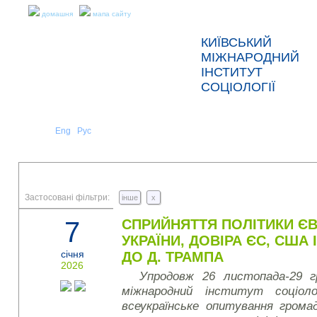
домашня
мапа сайту
КИЇВСЬКИЙ
МІЖНАРОДНИЙ
ІНСТИТУТ
СОЦІОЛОГІЇ
Укр
Eng
Рус
|
|
ПРО НАС
НОВИНИ
ПРЕС-РЕЛІЗИ ТА ЗВІТИ
Застосовані фільтри:
інше
x
7
СПРИЙНЯТТЯ ПОЛІТИКИ Є
УКРАЇНИ, ДОВІРА ЄС, США
січня
ДО Д. ТРАМПА
2026
Упродовж 26 листопада-29 г
міжнародний інститут соціоло
всеукраїнське опитування грома