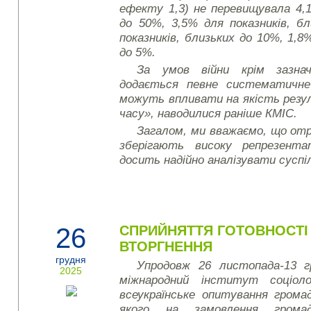
ефекту 1,3) не перевищувала 4,1
до 50%, 3,5% для показників, б
показників, близьких до 10%, 1,8%
до 5%.
За умов війни крім зазнач
додається певне систематичне
можуть впливати на якість резу
часу», наводилися раніше КМІС.
Загалом, ми вважаємо, що от
зберігають високу репрезент
досить надійно аналізувати суспі
26
СПРИЙНЯТТЯ ГОТОВНОСТІ 
ВТОРГНЕННЯ
грудня
Упродовж 26 листопада-13 г
2025
міжнародний інститут соціоло
всеукраїнське опитування грома
якого на замовлення громад