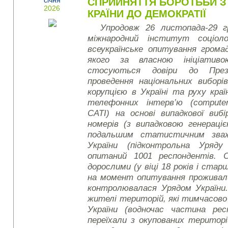
січня
СПРИЙНЯТТЯ БОРОТЬБИ З
2026
КРАЇНИ ДО ДЕМОКРАТІЇ
Упродовж 26 листопада-29 г
міжнародний інститут соціоло
всеукраїнське опитування грома
якого за власною ініціатив
стосуються довіри до През
проведення національних вибор
корупцією в Україні та руху кра
телефонних інтерв’ю (
compute
CATI)
на основі випадкової виб
номерів (з випадковою генерац
подальшим статистичним зважу
України (підконтрольна Уряду
опитаний 1001 респондентів. 
дорослими (у віці 18 років і стар
на момент опитування проживали
контролювалася Урядом України.
жителі територій, які тимчасов
України (водночас частина ре
переїхали з окупованих територ