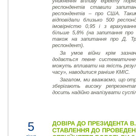
уникнення впливу ефекту поря
респондентів ставили запитан
респондентів – про США. Таки
відповідали близько 500 респон
імовірністю 0,95 і з врахуван
більше 5,8% (на запитання про
також на запитання про Д. Тра
респондент).
За умов війни крім зазнач
додається певне систематичне
можуть впливати на якість резу
часу», наводилися раніше КМІС.
Загалом, ми вважаємо, що от
зберігають високу репрезент
досить надійно аналізувати суспі
5
ДОВІРА ДО ПРЕЗИДЕНТА В
СТАВЛЕННЯ ДО ПРОВЕДЕН