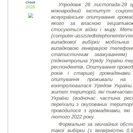
січня
Упродовж 26 листопада-29 г
2026
міжнародний інститут соціоло
всеукраїнське опитування грома
якого за власною ініціатив
стосуються війни і миру. Мет
(
computer
-
assisted
telephone
intervi
випадкової вибірки мобільни
випадковою генерацією телефон
статистичним зважуванням) 
(підконтрольна Уряду України те
респондентів. Опитування проводи
років і старше) громадянами
опитування проживали на т
контролювалася Урядом України.
жителі територій, які тимчасов
України (водночас частина ре
переїхали з окупованих територ
проводилося з громадянами, які 
лютого 2022 року.
Формально за звичайних обс
такої вибірки (з імовірністю 0,