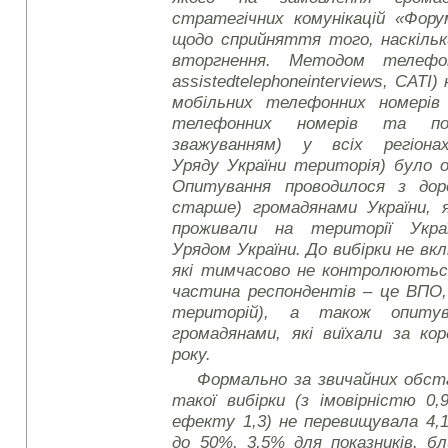
стратегічних комунікацій «Фор
щодо сприйняття того, наскільк
вторгнення. Методом телефо
assisted
telephone
interviews
, CATI)
мобільних телефонних номерів 
телефонних номерів та по
зважуванням) у всіх регіонах
Уряду України територія) було 
Опитування проводилося з доро
старше) громадянами України, 
проживали на території Укра
Урядом України. До вибірки не в
які тимчасово не контролюються
частина респондентів – це ВПО, 
територій), а також опиту
громадянами, які виїхали за ко
року.
Формально за звичайних обс
такої вибірки (з імовірністю 0,
ефекту 1,3) не перевищувала 4,1
до 50%, 3,5% для показників, б