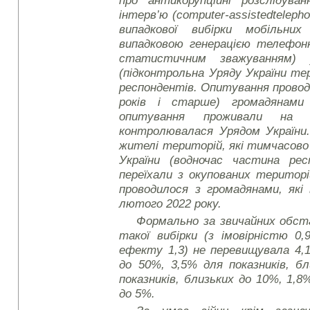
про антикорупційні розслідув
інтерв’ю (
computer
-
assisted
teleph
випадкової вибірки мобільни
випадковою генерацією телефон
статистичним зважуванням) 
(підконтрольна Уряду України те
респондентів. Опитування проводи
років і старше) громадянами
опитування проживали на т
контролювалася Урядом України.
жителі територій, які тимчасов
України (водночас частина ре
переїхали з окупованих територ
проводилося з громадянами, які 
лютого 2022 року.
Формально за звичайних обс
такої вибірки (з імовірністю 0,
ефекту 1,3) не перевищувала 4,1
до 50%, 3,5% для показників, б
показників, близьких до 10%, 1,8%
до 5%.