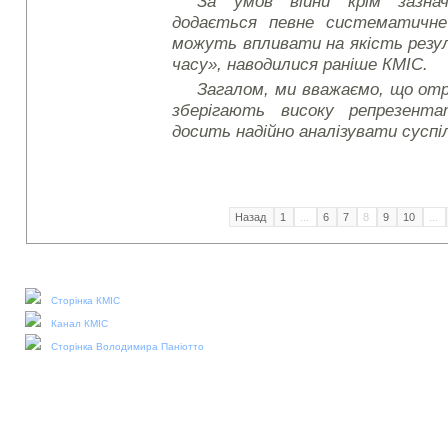
За умов війни крім зазнач
додається певне систематичне
можуть впливати на якість резу
часу», наводилися раніше КМІС.
Загалом, ми вважаємо, що от
зберігають високу репрезент
досить надійно аналізувати суспі
Назад
1
...
6
7
8
9
10
...
Наші соціальні медіа:
Сторінка КМІС
Канал КМІС
Сторінка Володимира Паніотто