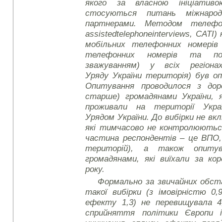
якого за власною ініціатив
стосуються питань міжнарод
партнерами. Методом телефо
assisted
telephone
interviews
, CATI)
мобільних телефонних номерів 
телефонних номерів та по
зважуванням) у всіх регіонах
Уряду України територія) був о
Опитування проводилося з доро
старше) громадянами України, 
проживали на території Укра
Урядом України. До вибірки не в
які тимчасово не контролюються
частина респондентів – це ВПО, 
територій), а також опиту
громадянами, які виїхали за ко
року.
Формально за звичайних обс
такої вибірки (з імовірністю 0,
ефекту 1,3) не перевищувала 4
сприйняття політики Європи