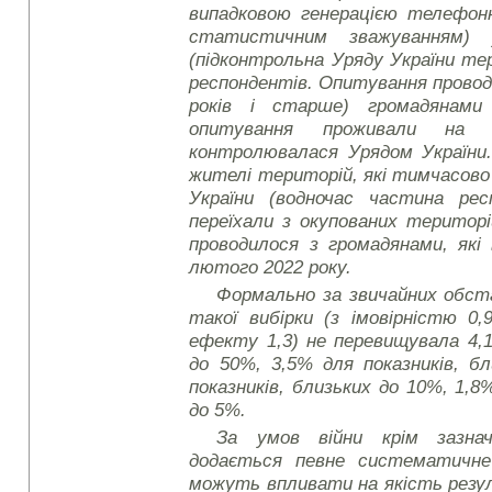
випадковою генерацією телефон
статистичним зважуванням) 
(підконтрольна Уряду України те
респондентів. Опитування проводи
років і старше) громадянами
опитування проживали на т
контролювалася Урядом України.
жителі територій, які тимчасов
України (водночас частина ре
переїхали з окупованих територ
проводилося з громадянами, які 
лютого 2022 року.
Формально за звичайних обс
такої вибірки (з імовірністю 0,
ефекту 1,3) не перевищувала 4,1
до 50%, 3,5% для показників, б
показників, близьких до 10%, 1,8%
до 5%.
За умов війни крім зазнач
додається певне систематичне
можуть впливати на якість резу