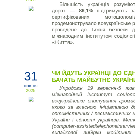
Більшість українців розумі
дорозі —
86,1%
підтримують з
сертифікованих мотошоло
продемонструвало всеукраїнське 
проведене до Тижня безпеки д
міжнародним інститутом соціолог
«Життя».
31
ЧИ ЙДУТЬ УКРАЇНЦІ ДО ЄДН
БАЧАТЬ МАЙБУТНЄ УКРАЇН
жовтня
Упродовж 19 вересня-5 жов
2025
міжнародний інститут соціоло
всеукраїнське опитування грома
якого за власною ініціативою д
оптимістичних / песимістичних 
України і єдності українців. М
(
computer
-
assisted
telephone
intervi
випадкової вибірки мобільни