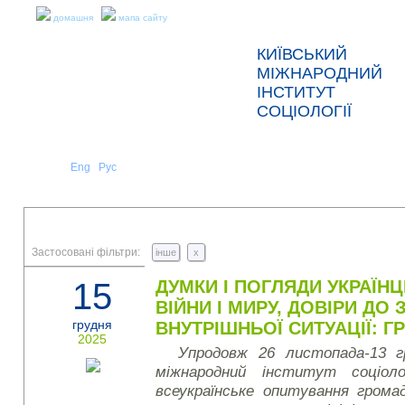
домашня
мапа сайту
КИЇВСЬКИЙ
МІЖНАРОДНИЙ
ІНСТИТУТ
СОЦІОЛОГІЇ
Укр
Eng
Рус
|
|
ПРО НАС
НОВИНИ
ПРЕС-РЕЛІЗИ ТА ЗВІТИ
Застосовані фільтри:
інше
x
15
ДУМКИ І ПОГЛЯДИ УКРАЇН
ВІЙНИ І МИРУ, ДОВІРИ ДО 
грудня
ВНУТРІШНЬОЇ СИТУАЦІЇ: Г
2025
Упродовж 26 листопада-13 г
міжнародний інститут соціоло
всеукраїнське опитування грома