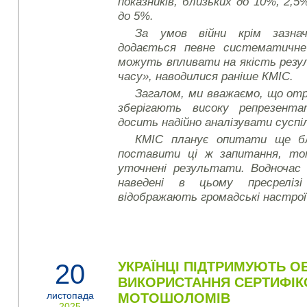
показників, близьких до 10%, 2,5%
до 5%.
За умов війни крім зазнач
додається певне систематичне
можуть впливати на якість резу
часу», наводилися раніше КМІС.
Загалом, ми вважаємо, що от
зберігають високу репрезент
досить надійно аналізувати суспі
КМІС планує опитати ще бл
поставити ці ж запитання, том
уточнені результати. Водночас
наведені в цьому пресреліз
відображають громадські настрої 
20
УКРАЇНЦІ ПІДТРИМУЮТЬ О
ВИКОРИСТАННЯ СЕРТИФІ
листопада
МОТОШОЛОМІВ
2025