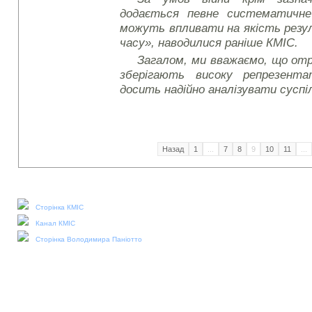
додається певне систематичне
можуть впливати на якість резу
часу», наводилися раніше КМІС.
Загалом, ми вважаємо, що от
зберігають високу репрезент
досить надійно аналізувати суспі
Назад
1
...
7
8
9
10
11
...
Наші соціальні медіа:
Сторінка КМІС
Канал КМІС
Сторінка Володимира Паніотто