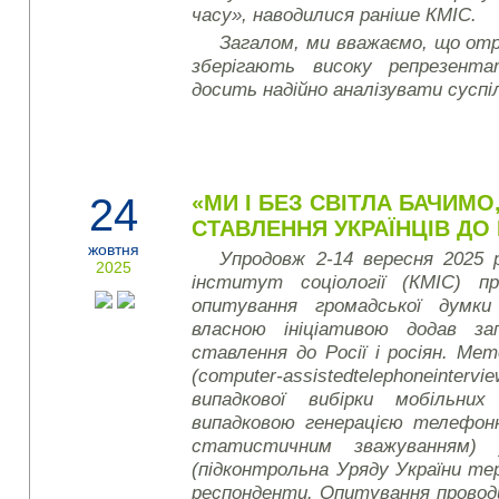
часу», наводилися раніше КМІС.
Загалом, ми вважаємо, що от
зберігають високу репрезент
досить надійно аналізувати суспі
24
«МИ І БЕЗ СВІТЛА БАЧИМО
СТАВЛЕННЯ УКРАЇНЦІВ ДО Р
жовтня
Упродовж 2-14 вересня 2025 
2025
інститут соціології (КМІС) пр
опитування громадської думки
власною ініціативою додав за
ставлення до Росії і росіян. М
(
computer
-
assisted
telephone
intervi
випадкової вибірки мобільни
випадковою генерацією телефон
статистичним зважуванням) 
(підконтрольна Уряду України те
респонденти. Опитування проводи