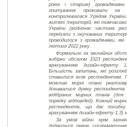
років і старше) громадянами
опитування проживали на т
контролювалася Урядом України.
жителі територій, які тимчасов
України (водночас частина ре
переїхали з окупованих територ
проводилося з громадянами, які 
лютого 2022 року.
Формально за звичайних обс
вибірки обсягом 1023 респонден
врахуванням дизайн-ефекту 
Більшість запитань, які розгля
ставилися всім респондентам.
можливі мирні плани реалізов
дізнавалися думку респондентів
відібраних мирних планів (для
порядку відповідей). Кожний мирн
респондентів, що дає похибку
врахуванням дизайн-ефекту 1,3) н
За умов війни крім зазнач
додається певне систематичне