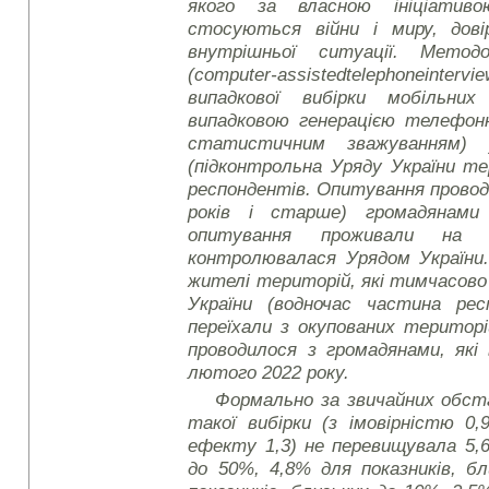
якого за власною ініціатив
стосуються війни і миру, дові
внутрішньої ситуації. Мето
(
computer
-
assisted
telephone
intervi
випадкової вибірки мобільни
випадковою генерацією телефон
статистичним зважуванням) 
(підконтрольна Уряду України т
респондентів. Опитування проводи
років і старше) громадянами
опитування проживали на т
контролювалася Урядом України.
жителі територій, які тимчасов
України (водночас частина ре
переїхали з окупованих територ
проводилося з громадянами, які 
лютого 2022 року.
Формально за звичайних обс
такої вибірки (з імовірністю 0,
ефекту 1,3) не перевищувала 5,6
до 50%, 4,8% для показників, б