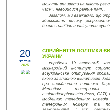
можуть впливати на якість резу
часу», наводилися раніше КМІС.
Загалом, ми вважаємо, що от
зберігають високу репрезент
досить надійно аналізувати суспі
20
СПРИЙНЯТТЯ ПОЛІТИКИ Є
УКРАЇНИ
жовтня
Упродовж 19 вересня-5 жов
2025
міжнародний інститут соціоло
всеукраїнське опитування грома
якого за власною ініціативою до
про сприйняття політики Євр
Методом телефонних
assisted
telephone
interviews
, CATI)
мобільних телефонних номерів 
телефонних номерів та по
зважуванням) у всіх регіонах