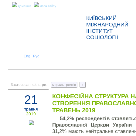
домашня
мапа сайту
КИЇВСЬКИЙ
МІЖНАРОДНИЙ
ІНСТИТУТ
СОЦІОЛОГІЇ
Укр
Eng
Рус
|
|
ПРО НАС
НОВИНИ
ПРЕС-РЕЛІЗИ ТА ЗВІТИ
Застосовані фільтри:
мораль і релігія
x
21
КОНФЕСІЙНА СТРУКТУРА Н
СТВОРЕННЯ ПРАВОСЛАВНОЇ
травня
ТРАВЕНЬ 2019
2019
54,2% респондентів ставлять
Православної Церкви України 
31,2% мають нейтральне ставленн