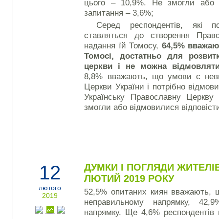
цього – 10,9%. Не змогли або 
запитання – 3,6%;
Серед респондентів, які п
ставляться до створення Право
надання їй Томосу,
64,5% вважаю
Томосі, достатньо для розвитк
церкви і не можна відмовлят
8,8% вважають, що умови є нев
Церкви України і потрібно відмови
Українську Православну Церкву 
змогли або відмовилися відповісти
12
ДУМКИ І ПОГЛЯДИ ЖИТЕЛІВ 
ЛЮТИЙ 2019 РОКУ
лютого
52,5% опитаних киян вважають, щ
2019
неправильному напрямку, 42
напрямку. Ще 4,6% респондентів