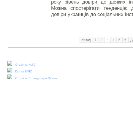
року рівень довіри до деяких ін
Можна спостерігати тенденцію 
довіри українців до соціальних інс
Назад
1
2
3
4
5
6
Д
Наші соціальні медіа:
Сторінка КМІС
Канал КМІС
Сторінка Володимира Паніотто