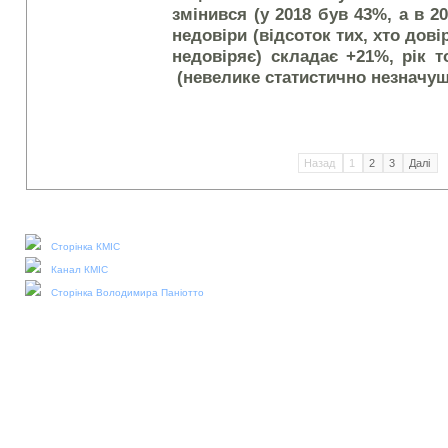
змінився (у 2018 був 43%, а в 2
недовіри (відсоток тих, хто довір
недовіряє) складає +21%, рік 
(невелике статистично незначущ
Назад
1
2
3
Далі
Наші соціальні медіа:
Сторінка КМІС
Канал КМІС
Сторінка Володимира Паніотто