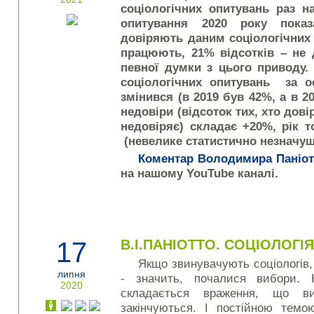
соціологічних опитувань раз н
опитування 2020 року пока
довіряють даним соціологічних 
працюють, 21% відсотків – не 
певної думки з цього приводу
соціологічних опитувань за о
змінився (в 2019
був
42%
, а в 2
недовіри (відсоток тих, хто довір
недовіряє) складає +2
0
%, рік 
(невелике статистично незначущ
Коментар Володимира Паніот
на нашому YouTube каналі.
17
В.І.ПАНІОТТО. СОЦІОЛОГІЯ
Якщо звинувачують соціологів, 
липня
- значить, почалися вибори. 
2020
складається враження, що 
закінчуються. І постійною темою