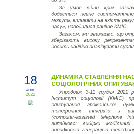
до 5%.
За умов війни крім зазнач
додається певне систематичне
можуть впливати на якість резу
часу», наводилися раніше КМІС.
Загалом, ми вважаємо, що от
зберігають високу репрезент
досить надійно аналізувати суспі
18
ДИНАМІКА СТАВЛЕННЯ НАС
СОЦІОЛОГІЧНИХ ОПИТУВАН
січня
Упродовж 3-11 грудня 2021 р
2022
інститут соціології (КМІС) пр
опитування громадської ду
телефонних інтерв’ю з вик
(computer-assisted telephone i
випадкової вибірки мобільни
випадковою генерацією телефон