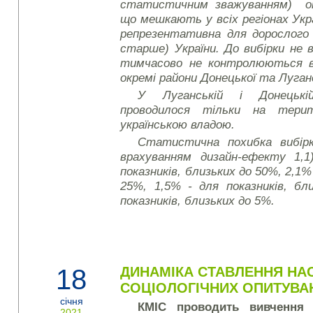
статистичним зважуванням) оп
що мешкають у всіх регіонах Укра
репрезентативна для дорослого н
старше) України. До вибірки не 
тимчасово не контролюються в
окремі райони Донецької та Луган
У Луганській і Донецькі
проводилося тільки на тери
українською владою.
Статистична похибка вибірк
врахуванням дизайн-ефекту 1,1
показників, близьких до 50%, 2,1%
25%, 1,5% - для показників, бл
показників, близьких до 5%.
18
ДИНАМІКА СТАВЛЕННЯ НАС
СОЦІОЛОГІЧНИХ ОПИТУВАН
січня
КМІС проводить вивчення 
2021