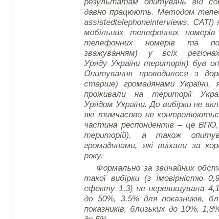
результатам опитувань від соці
давно працюють. Методом телеф
assisted
telephone
interviews
, CATI)
мобільних телефонних номерів 
телефонних номерів та по
зважуванням) у всіх регіонах
Уряду України територія) був о
Опитування проводилося з доро
старше) громадянами України, 
проживали на території Укра
Урядом України. До вибірки не в
які тимчасово не контролюються
частина респондентів – це ВПО, 
територій), а також опиту
громадянами, які виїхали за ко
року.
Формально за звичайних обс
такої вибірки (з імовірністю 0,
ефекту 1,3) не перевищувала 4,1
до 50%, 3,5% для показників, б
показників, близьких до 10%, 1,8%