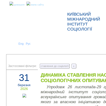
домашня
мапа сайту
КИЇВСЬКИЙ
МІЖНАРОДНИЙ
ІНСТИТУТ
СОЦІОЛОГІЇ
Укр
Eng
Рус
|
|
ПРО НАС
НОВИНИ
ПРЕС-РЕЛІЗИ ТА ЗВІТИ
Застосовані фільтри:
ставлення до соціології
x
31
ДИНАМІКА СТАВЛЕННЯ НАС
СОЦІОЛОГІЧНИХ ОПИТУВА
березня
Упродовж 26 листопада-29 г
2026
міжнародний інститут соціоло
всеукраїнське опитування грома
якого за власною ініціативою д