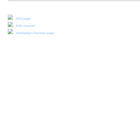
Our social media:
KIIS page
KIIS channel
Volodymyr's Paniotto page