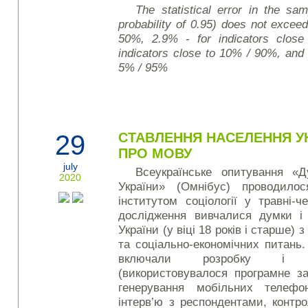
The statistical error in the sa
probability of 0.95) does not exceed
50%, 2.9% - for indicators clos
indicators close to 10% / 90%, and 
5% / 95%
29
СТАВЛЕННЯ НАСЕЛЕННЯ У
ПРО МОВУ
july
Всеукраїнське опитування «
2020
України» (Омнібус) проводило
інститутом соціології у травні-ч
дослідження вивчалися думки і
України (у віці 18 років і старше) 
та соціально-економічних питань
включали розробку і пр
(використовувалося програмне з
генерування мобільних телефо
інтерв’ю з респондентами, контро