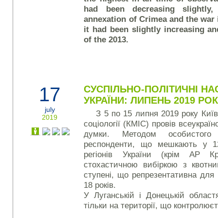
had been decreasing slightly,
annexation of Crimea and the war 
it had been slightly increasing an
of the 2013.
17
СУСПІЛЬНО-ПОЛІТИЧНІ НА
УКРАЇНИ: ЛИПЕНЬ 2019 РО
july
З 5 по 15 липня 2019 року Киї
2019
соціології (КМІС) провів всеукраї
думки. Методом особистого
респонденти, що мешкають у 12
регіонів України (крім АР 
стохастичною вибіркою з квотн
ступені, що репрезентативна для 
18 років.
У Луганській і Донецькій облас
тільки на території, що контролює