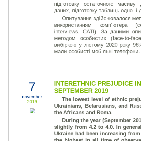
підготовку остаточного масиву
даних, підготовку таблиць одно- і 
Опитування здійснювалося мет
використанням комп’ютера (com
interviews, CATI). За даними оп
методом особистих (face-to-fac
вибіркою у лютому 2020 року 96
мали особисті мобільні телефони
7
INTERETHNIC PREJUDICE IN
SEPTEMBER 2019
november
The lowest level of ethnic prej
2019
Ukrainians, Belarusians, and Russ
the Africans and Roma.
During the year (September 201
slightly from 4.2 to 4.0. In genera
Ukraine had been increasing from 
the highest in all time of observa