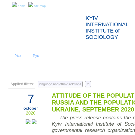
home
site map
KYIV
INTERNATIONAL
INSTITUTE of
SOCIOLOGY
Укр
Eng
Рус
|
|
ABOUT US
NEWS
PRESS RELEASES AND REPORTS
Applied filters:
language and ethnic relations
x
7
ATTITUDE OF THE POPULAT
RUSSIA AND THE POPULATI
october
UKRAINE, SEPTEMBER 2020
2020
The press release contains the re
Kyiv International Institute of So
governmental research organizatio