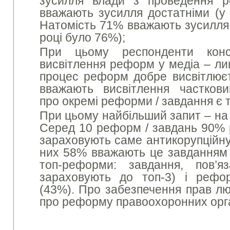
зусилля влади з проведення
вважають зусилля достатніми (у 
Натомість 71% вважають зусилля 
році було 76%);
При цьому респонденти конс
висвітлення реформ у медіа – л
процес реформ добре висвітлює
вважають висвітлення часткови
про окремі реформи / завдання є 
При цьому найбільший запит – на 
Серед 10 реформ / завдань 90% р
зараховують саме антикорупційну 
них 58% вважають це завданням 
топ-реформи: завдання, пов’
зараховують до топ-3) і рефо
(43%). Про забезпечення прав лю
про реформу правоохоронних орга