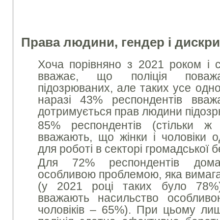
Права людини, гендер і дискри
Хоча порівняно з 2021 роком і с
вважає, що поліція пова
підозрюваних, але таких усе одн
наразі 43% респондентів вваж
дотримується прав людини підозр
85% респондентів (стільки ж
вважають, що жінки і чоловіки о
для роботі в секторі громадської б
Для 72% респондентів дом
особливою проблемою, яка вимага
(у 2021 році таких було 78%
вважають насильство особлив
чоловіків – 65%). При цьому л