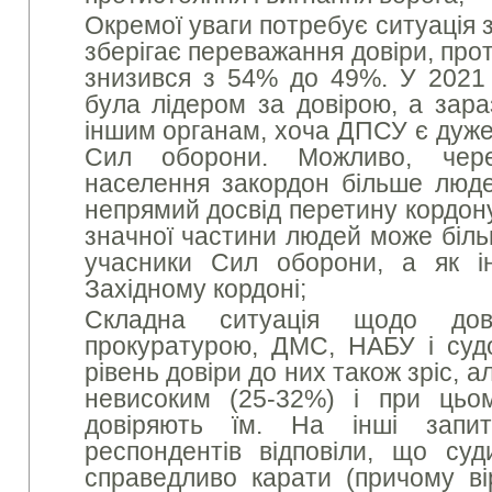
Окремої уваги потребує ситуація 
зберігає переважання довіри, про
знизився з 54% до 49%. У 2021
була лідером за довірою, а зара
іншим органам, хоча ДПСУ є дуж
Сил оборони. Можливо, чере
населення закордон більше люд
непрямий досвід перетину кордону
значної частини людей може біль
учасники Сил оборони, а як ін
Західному кордоні;
Складна ситуація щодо дові
прокуратурою, ДМС, НАБУ і суд
рівень довіри до них також зріс, 
невисоким (25-32%) і при ць
довіряють їм. На інші запи
респондентів відповіли, що суд
справедливо карати (причому ві