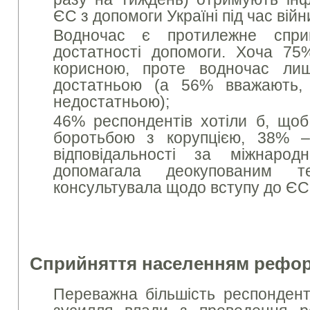
ЄС з допомоги Україні під час війн
Водночас є протилежне сприй
достатності допомоги. Хоча 75
корисною, проте водночас ли
достатньою (а 56% вважають
недостатньою);
46% респондентів хотіли б, що
боротьбою з корупцією, 38% 
відповідальності за міжнаро
допомагала деокупованим 
консультувала щодо вступу до ЄС
Сприйняття населенням реформ
Переважна більшість респондент