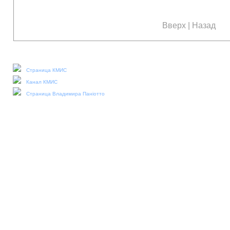
Вверх
|
Назад
Наши социальные медиа:
Страница КМИС
Канал КМИС
Страница Владимира Паніотто