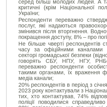
серед більш молодих людей. А т
критичні (крім Національної пол
України;
Респонденти переважно стверд
послуг, які надаються правоохо
змінився після вторгнення. Водн
покращення доступу, 8% – про пог
Не більше чверті респондентів с
часу за офіційними каналами к
секторі громадської безпеки (від
говорять СБУ, НПУ, НГУ, РНБ
переважно респонденти особис
такими органами, їх враження ф
медіа канали;
20% респондентів в період з січн
2023 року контактували з Націона
тих, хто контактував, 74% відпо
поліції поводилися справедлив