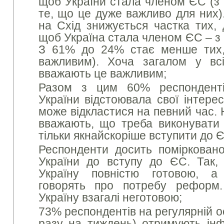
щоб України стала членом ЄС (з 
те, що це дуже важливо для них)
на Схід знижується частка тих, 
щоб Україна стала членом ЄС – з
З 61% до 24% стає менше тих,
важливим). Хоча загалом у всі
вважають це важливим;
Разом з цим 60% респонденті
України відстоювала свої інтерес
може відкластися на певний час.
вважають, що треба виконувати
тільки якнайскоріше вступити до 
Респонденти досить помірковано
України до вступу до ЄС. Так
Україну повністю готовою, 
говорять про потребу рефор
Україну взагалі неготовою;
73% респондентів на регулярній о
разу на тиждень) отримують ін