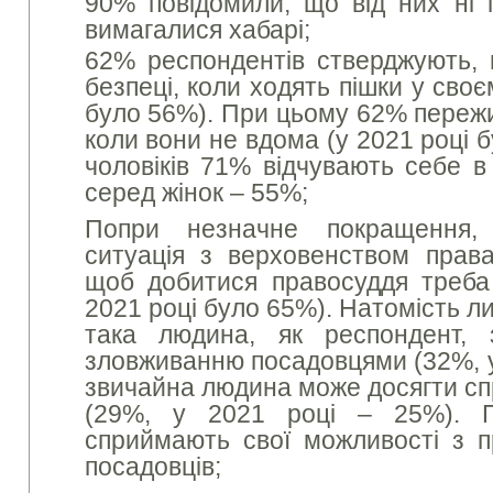
90% повідомили, що від них ні 
вимагалися хабарі;
62% респондентів стверджують,
безпеці, коли ходять пішки у своє
було 56%). При цьому 62% пережи
коли вони не вдома (у 2021 році 
чоловіків 71% відчувають себе в 
серед жінок – 55%;
Попри незначне покращення,
ситуація з верховенством прав
щоб добитися правосуддя треба
2021 році було 65%). Натомість 
така людина, як респондент, 
зловживанню посадовцями (32%, у
звичайна людина може досягти спр
(29%, у 2021 році – 25%). П
сприймають свої можливості з п
посадовців;