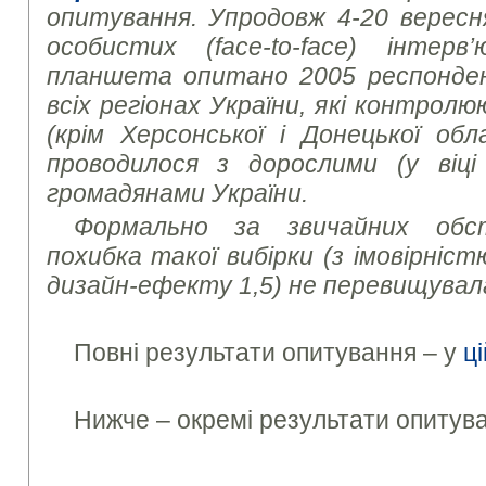
опитування. Упродовж 4-20 верес
особистих (
face
-
to
-
face
) інтерв
планшета опитано 2005 респонде
всіх регіонах України, які контрол
(крім Херсонської і Донецької о
проводилося з дорослими (у віці
громадянами України.
Формально за звичайних обс
похибка такої вибірки (з імовірніст
дизайн-ефекту 1,
5
) не перевищувала
Повні результати опитування – у
ці
Нижче – окремі результати опитув