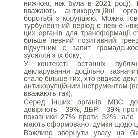
нижчою, ніж була в 2021 році).
вважають антикорупційні ор
боротьбі з корупцією. Можна гов
турбулентний період є певне «ві
цих органів для трансформації с
більше певний позитивний трен
відчутним є запит громадськос
зусилля з їх боку;
У контексті останніх публі
декларування доцільно зазна
стало більше тих, хто вважає де
антикорупційним інструментом (в
вважають так);
Серед інших органів МВС до
довіряють – 39%, ДБР – 39% прот
показники 27% проти 32%, але 
мають сформованої думки щодо ць
Важливо звернути увагу на біл