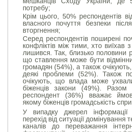
мешканців Сходу України, де 
потребу;
Крім цього, 50% респондентів ві
власного почуття безпеки післ
вторгнення;
Серед респондентів поширені п
конфліктів між тими, хто виїхав з
лишився. Так, близько половини р
що ставлення може бути відмінни
громадян (54%), а також очікують
деякі проблеми (52%). Також п
очікують, що влада може ухвал
біженців закони (49%). Разом
респондент (36%) вважає ймов
якому біженців громадськість спр
У випадку джерел інформації
перехід від ситуації домінування т
каналів до переважання інтерн