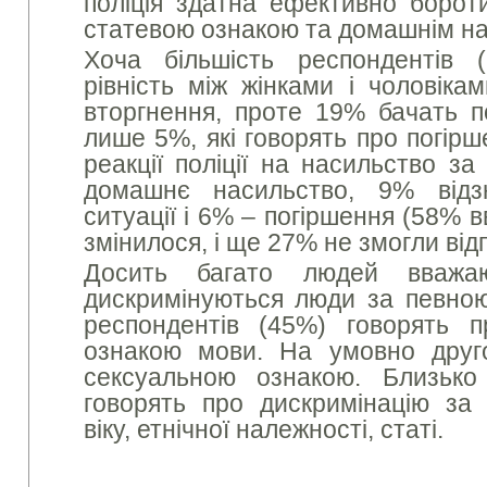
поліція здатна ефективно борот
статевою ознакою та домашнім н
Хоча більшість респондентів
рівність між жінками і чоловіка
вторгнення, проте 19% бачать по
лише 5%, які говорять про погір
реакції поліції на насильство з
домашнє насильство, 9% відз
ситуації і 6% – погіршення (58% 
змінилося, і ще 27% не змогли від
Досить багато людей вважа
дискримінуються люди за певно
респондентів (45%) говорять п
ознакою мови. На умовно друг
сексуальною ознакою. Близько 
говорять про дискримінацію за о
віку, етнічної належності, статі.