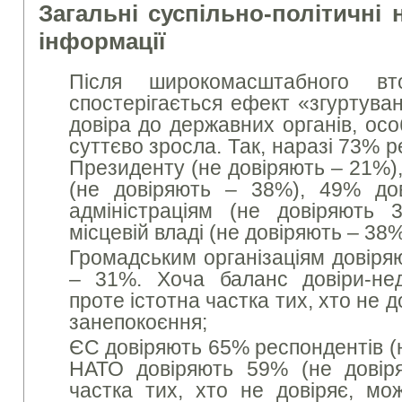
Загальні суспільно-політичні 
інформації
Після широкомасштабного вт
спостерігається ефект «згуртува
довіра до державних органів, ос
суттєво зросла. Так, наразі 73% 
Президенту (не довіряють – 21%)
(не довіряють – 38%), 49% дов
адміністраціям (не довіряють 
місцевій владі (не довіряють – 38%
Громадським організаціям довіря
– 31%. Хоча баланс довіри-нед
проте істотна частка тих, хто не д
занепокоєння;
ЄС довіряють 65% респондентів (н
НАТО довіряють 59% (не довір
частка тих, хто не довіряє, мо