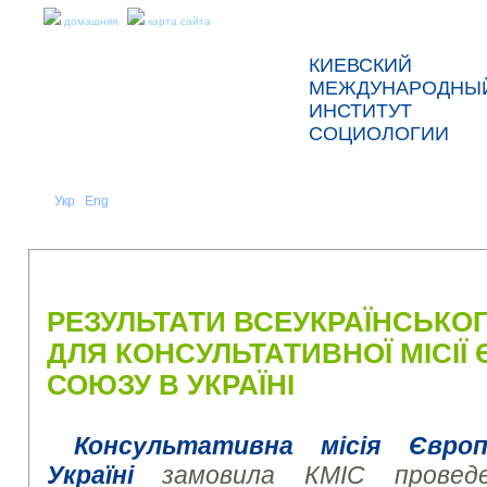
домашняя
карта сайта
КИЕВСКИЙ
МЕЖДУНАРОДНЫ
ИНСТИТУТ
СОЦИОЛОГИИ
Укр
Eng
Рус
|
|
О НАС
НОВОСТИ
ПРЕСС-РЕЛИЗЫ И ОТЧЕТЫ
РЕЗУЛЬТАТИ ВСЕУКРАЇНСЬКО
ДЛЯ КОНСУЛЬТАТИВНОЇ МІСІ
СОЮЗУ В УКРАЇНІ
Консультативна місія Євро
Україні
замовила КМІС проведен