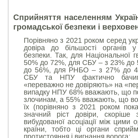
Сприйняття населенням Україн
громадської безпеки і верхове
Порівняно з 2021 роком серед укр
довіра до більшості органів у
безпеки. Так, для Національної г
50% до 72%, для СБУ – з 23% до 
до 56%, для РНБО – з 27% до 4
СБУ та НПУ фактично бачи
«переважно не довіряють» на «пе
випадку НПУ 68% вважають, що по
злочинам, а 55% вважають, що во
їх (порівняно з 2021 роком пока
значний ріст довіри, скоріше 
вибудованої асоціації між цими 
країни, тобто ці органи сприй
протистояння і вигнання ворога;