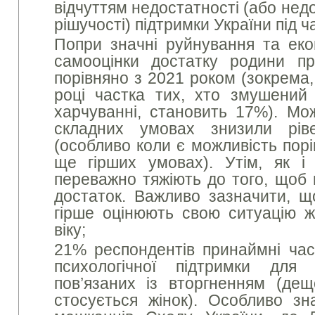
відчуттям недостатності (або нед
рішучості) підтримки України під ч
Попри значні руйнування та екон
самооцінки достатку родини пр
порівняно з 2021 роком (зокрема, 
році частка тих, хто змушений
харчуванні, становить 17%). Мо
складних умовах знизили рів
(особливо коли є можливість порі
ще гірших умовах). Утім, як і
переважно тяжіють до того, щоб 
достаток. Важливо зазначити, щ
гірше оцінюють свою ситуацію ж
віку;
21% респондентів принаймні час
психологічної підтримки для 
пов’язаних із вторгненням (де
стосується жінок). Особливо з