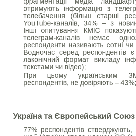
фрагментації медіа ландшаф
отримують інформацію з телегр
телебачення (більш старші ре
YouTube-каналів, 34% – з новин
Інші опитування КМІС показую
телеграм-каналів немає одно
респонденти називають сотні чи т
Водночас серед респондентів є
лаконічний формат викладу інф
текстами чи відео);
При цьому українським З
респондентів, не довіряють – 43%
Україна та Європейський Союз
77% респондентів стверджують,